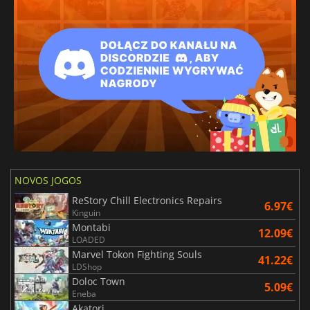
NOVOS JOGOS
ReStory Chill Electronics Repairs
6.97€
Kinguin
Montabi
12.09€
LOADED
Marvel Tokon Fighting Souls
41.22€
LDShop
Doloc Town
5.09€
Eneba
Akatori