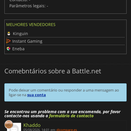
Parâmetros legais:
-
MELHORES VENDEDORES
Kinguin
Instant Gaming
Eneba
Comebntários sobre a Battle.net
Pode deixar um comentário ou responder a uma mensagem ao
ligar-se na
sua conta
Se encontrou um problema com a sua encomenda, por favor
contacte-nos usando o
formulário de contacto
Khaddo
05/08/2026, 14:01
em
dlcompare.es