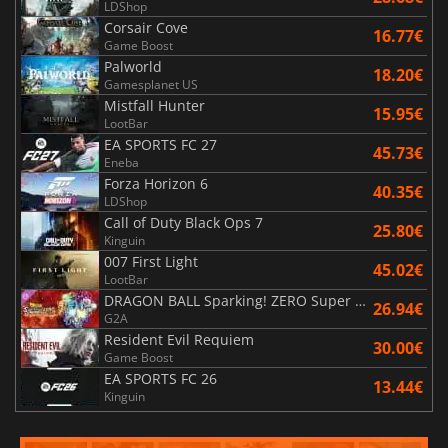
LDShop
Corsair Cove
16.77€
Game Boost
Palworld
18.20€
Gamesplanet US
Mistfall Hunter
15.95€
LootBar
EA SPORTS FC 27
45.73€
Eneba
Forza Horizon 6
40.35€
LDShop
Call of Duty Black Ops 7
25.80€
Kinguin
007 First Light
45.02€
LootBar
DRAGON BALL Sparking! ZERO Super Limit Breaking NEO
26.94€
G2A
Resident Evil Requiem
30.00€
Game Boost
EA SPORTS FC 26
13.44€
Kinguin