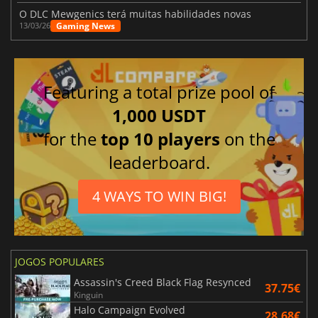
O DLC Mewgenics terá muitas habilidades novas
Gaming News
13/03/26
Featuring a total prize pool of
1,000 USDT
for the
top 10 players
on the
leaderboard.
4 WAYS TO WIN BIG!
JOGOS POPULARES
Assassin's Creed Black Flag Resynced
37.75€
Kinguin
Halo Campaign Evolved
28.68€