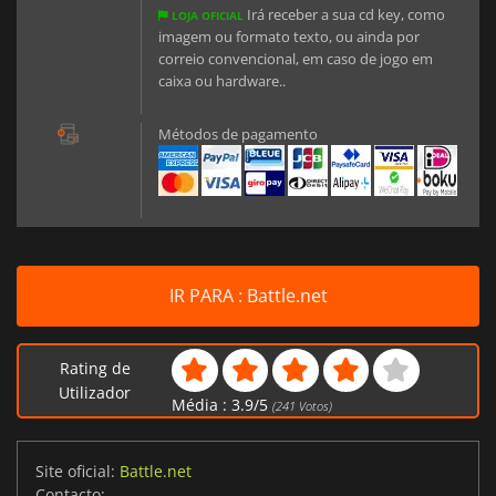
Irá receber a sua cd key, como
LOJA OFICIAL
imagem ou formato texto, ou ainda por
correio convencional, em caso de jogo em
caixa ou hardware..
Métodos de pagamento
IR PARA : Battle.net
Rating de
Utilizador
Média :
3.9
/
5
(
241
Votos)
Site oficial:
Battle.net
Contacto:
-