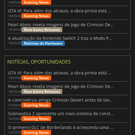
Gaming News
19/03/26
GTA VI: Para além dos atrasos, a obra-prima está quase a chegar
Gaming News
18/03/26
Pearl Abyss revela imagens de jogo de Crimson Desert para a PS5
New Game Releases
18/03/26
A atualização da Nintendo Switch 2 traz o Modo Portátil aos jogos mais antigos da Switch
Notícias de Hardware
18/03/26
NOTÍCIAS, OPORTUNIDADES
GTA VI: Para além dos atrasos, a obra-prima está quase a chegar
Gaming News
18/03/26
Pearl Abyss revela imagens de jogo de Crimson Desert para a PS5
New Game Releases
18/03/26
A controvérsia atinge Crimson Desert antes do lançamento
Gaming News
17/03/26
Subnautica 2 apresenta um novo sistema de construção de bases
Gaming News
16/03/26
O primeiro DLC de Borderlands 4 acrescenta uma nova personagem e muito mais
Gaming News
13/03/26