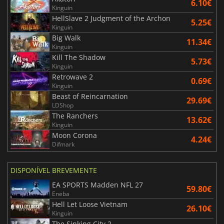
6.10€
Kinguin
HellSlave 2 Judgment of the Archon
5.25€
Kinguin
Big Walk
11.34€
Kinguin
Kill The Shadow
5.73€
Kinguin
Retrowave 2
0.69€
Kinguin
Beast of Reincarnation
29.69€
LDShop
The Ranchers
13.62€
Kinguin
Moon Corona
4.24€
Difmark
DISPONÍVEL BREVEMENTE
EA SPORTS Madden NFL 27
59.80€
Eneba
Hell Let Loose Vietnam
26.10€
Kinguin
The Sinking City 2