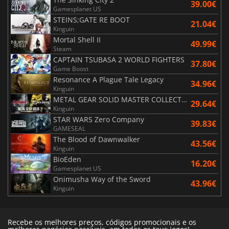
39.00€
Gamesplanet US
STEINS;GATE RE BOOT
21.04€
Kinguin
Mortal Shell II
49.99€
Steam
CAPTAIN TSUBASA 2 WORLD FIGHTERS
37.80€
Game Boost
Resonance A Plague Tale Legacy
34.96€
Kinguin
METAL GEAR SOLID MASTER COLLECTION Vol.2
29.64€
Kinguin
STAR WARS Zero Company
39.83€
GAMESEAL
The Blood of Dawnwalker
43.56€
Kinguin
BioEden
16.20€
Gamesplanet US
Onimusha Way of the Sword
43.96€
Kinguin
Recebe os melhores preços, códigos promocionais e os