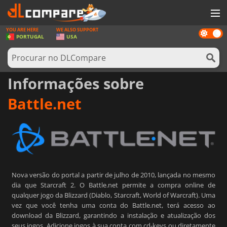
YOU ARE HERE
WE ALSO SUPPORT
Dark
JOGOS
PORTUGAL
USA
mode
GAME CARDS
SOFTWARE
Informações sobre
REWARDS
Battle.net
HARDWARE
NOTÍCIAS
ENTRAR OU REGISTAR
Nova versão do portal a partir de julho de 2010, lançada no mesmo
dia que Starcraft 2. O Battle.net permite a compra online de
qualquer jogo da Blizzard (Diablo, Starcraft, World of Warcraft). Uma
vez que você tenha uma conta do Battle.net, terá acesso ao
download da Blizzard, garantindo a instalação e atualização dos
seus jogos. Adicione jogos à sua conta com cd-keys ou diretamente