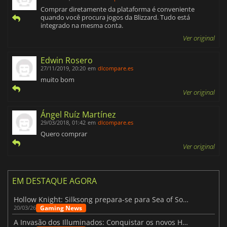
Comprar diretamente da plataforma é conveniente
quando você procura jogos da Blizzard. Tudo está
integrado na mesma conta.
Ver original
Edwin Rosero
27/11/2019, 20:20
em
dlcompare.es
muito bom
Ver original
Ángel Ruíz Martínez
29/03/2018, 01:42
em
dlcompare.es
Quero comprar
Ver original
EM DESTAQUE AGORA
Hollow Knight: Silksong prepara-se para Sea of Sorrow com um patch
Gaming News
20/03/26
A Invasão dos Illuminados: Conquistar os novos Helldivers 2 Atualização!