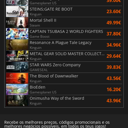
39.00€
Gamesplanet US
STEINS;GATE RE BOOT
23.60€
Kinguin
Mortal Shell II
49.99€
Steam
CAPTAIN TSUBASA 2 WORLD FIGHTERS
37.80€
Game Boost
Resonance A Plague Tale Legacy
34.96€
Kinguin
METAL GEAR SOLID MASTER COLLECTION Vol.2
29.64€
Kinguin
STAR WARS Zero Company
39.83€
GAMESEAL
The Blood of Dawnwalker
43.56€
Kinguin
BioEden
16.20€
Gamesplanet US
Onimusha Way of the Sword
43.96€
Kinguin
Recebe os melhores preços, códigos promocionais e os
melhores negócios possíveis, em todos os teus jogos!