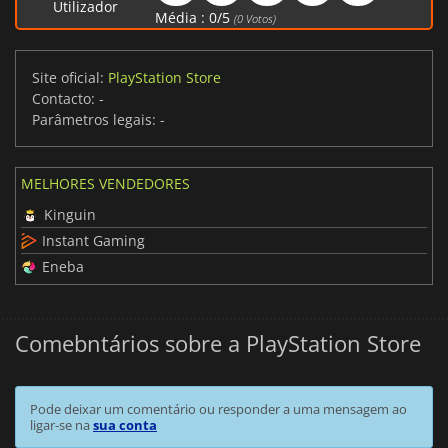
Utilizador
Média :
0
/
5
(
0
Votos)
Site oficial:
PlayStation Store
Contacto:
-
Parâmetros legais:
-
MELHORES VENDEDORES
Kinguin
Instant Gaming
Eneba
Comebntários sobre a PlayStation Store
Pode deixar um comentário ou responder a uma mensagem ao
ligar-se na
sua conta