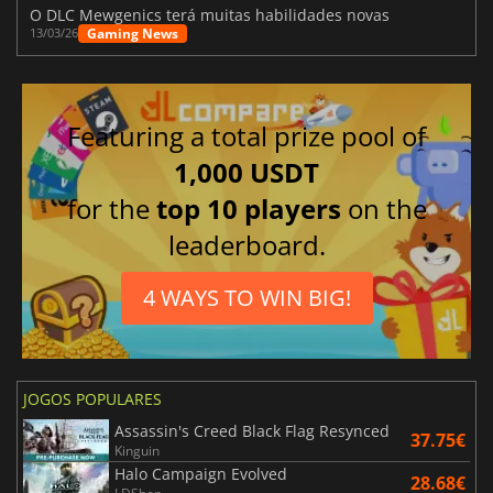
O DLC Mewgenics terá muitas habilidades novas
Gaming News
13/03/26
Featuring a total prize pool of
1,000 USDT
for the
top 10 players
on the
leaderboard.
4 WAYS TO WIN BIG!
JOGOS POPULARES
Assassin's Creed Black Flag Resynced
37.75€
Kinguin
Halo Campaign Evolved
28.68€