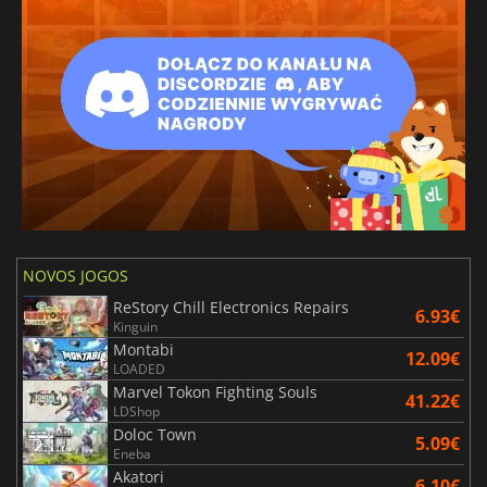
NOVOS JOGOS
ReStory Chill Electronics Repairs
6.93€
Kinguin
Montabi
12.09€
LOADED
Marvel Tokon Fighting Souls
41.22€
LDShop
Doloc Town
5.09€
Eneba
Akatori
6.10€