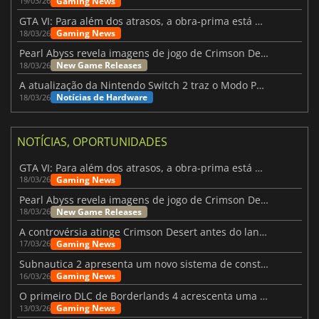
Gaming News
19/03/26
GTA VI: Para além dos atrasos, a obra-prima está quase a chegar
Gaming News
18/03/26
Pearl Abyss revela imagens de jogo de Crimson Desert para a PS5
New Game Releases
18/03/26
A atualização da Nintendo Switch 2 traz o Modo Portátil aos jogos mais antigos da Switch
Notícias de Hardware
18/03/26
NOTÍCIAS, OPORTUNIDADES
GTA VI: Para além dos atrasos, a obra-prima está quase a chegar
Gaming News
18/03/26
Pearl Abyss revela imagens de jogo de Crimson Desert para a PS5
New Game Releases
18/03/26
A controvérsia atinge Crimson Desert antes do lançamento
Gaming News
17/03/26
Subnautica 2 apresenta um novo sistema de construção de bases
Gaming News
16/03/26
O primeiro DLC de Borderlands 4 acrescenta uma nova personagem e muito mais
Gaming News
13/03/26