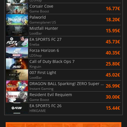
LDShop
Corsair Cove
16.77€
Game Boost
Palworld
18.20€
Gamesplanet US
Mistfall Hunter
15.95€
LootBar
EA SPORTS FC 27
45.73€
Eneba
Forza Horizon 6
40.35€
LDShop
Call of Duty Black Ops 7
25.80€
Kinguin
007 First Light
45.02€
LootBar
DRAGON BALL Sparking! ZERO Super Limit Breaking NEO
26.99€
Instant Gaming
Resident Evil Requiem
30.00€
Game Boost
EA SPORTS FC 26
15.44€
HRKGAME