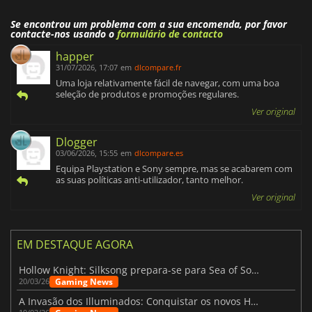
Se encontrou um problema com a sua encomenda, por favor
contacte-nos usando o
formulário de contacto
happer
31/07/2026, 17:07
em
dlcompare.fr
Uma loja relativamente fácil de navegar, com uma boa
seleção de produtos e promoções regulares.
Ver original
Dlogger
03/06/2026, 15:55
em
dlcompare.es
Equipa Playstation e Sony sempre, mas se acabarem com
as suas políticas anti-utilizador, tanto melhor.
Ver original
EM DESTAQUE AGORA
Hollow Knight: Silksong prepara-se para Sea of Sorrow com um patch
Gaming News
20/03/26
A Invasão dos Illuminados: Conquistar os novos Helldivers 2 Atualização!