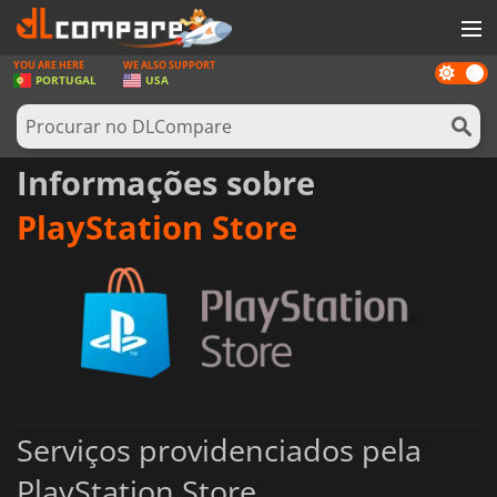
YOU ARE HERE
WE ALSO SUPPORT
Dark
JOGOS
PORTUGAL
USA
mode
GAME CARDS
SOFTWARE
Informações sobre
REWARDS
PlayStation Store
HARDWARE
NOTÍCIAS
ENTRAR OU REGISTAR
Serviços providenciados pela
PlayStation Store