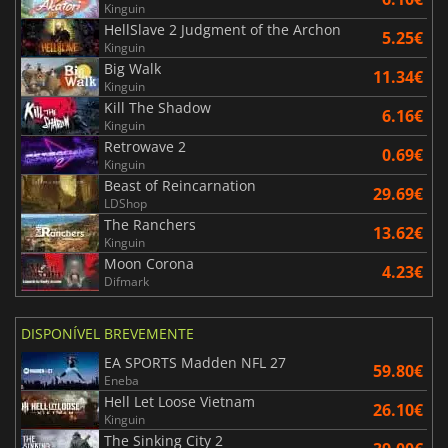
Kinguin
HellSlave 2 Judgment of the Archon
5.25€
Kinguin
Big Walk
11.34€
Kinguin
Kill The Shadow
6.16€
Kinguin
Retrowave 2
0.69€
Kinguin
Beast of Reincarnation
29.69€
LDShop
The Ranchers
13.62€
Kinguin
Moon Corona
4.23€
Difmark
DISPONÍVEL BREVEMENTE
EA SPORTS Madden NFL 27
59.80€
Eneba
Hell Let Loose Vietnam
26.10€
Kinguin
The Sinking City 2