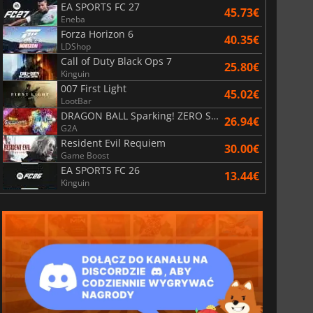
EA SPORTS FC 27
45.73€
Eneba
Forza Horizon 6
40.35€
LDShop
Call of Duty Black Ops 7
25.80€
Kinguin
007 First Light
45.02€
LootBar
DRAGON BALL Sparking! ZERO Super Limit Breaking NEO
26.94€
G2A
Resident Evil Requiem
30.00€
Game Boost
EA SPORTS FC 26
13.44€
Kinguin