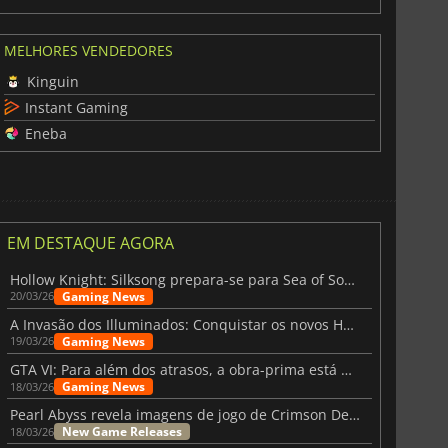
MELHORES VENDEDORES
Kinguin
Instant Gaming
Eneba
EM DESTAQUE AGORA
Hollow Knight: Silksong prepara-se para Sea of Sorrow com um patch
Gaming News
20/03/26
A Invasão dos Illuminados: Conquistar os novos Helldivers 2 Atualização!
Gaming News
19/03/26
GTA VI: Para além dos atrasos, a obra-prima está quase a chegar
Gaming News
18/03/26
Pearl Abyss revela imagens de jogo de Crimson Desert para a PS5
New Game Releases
18/03/26