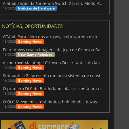
A atualização da Nintendo Switch 2 traz o Modo Portátil aos jogos mais antigos da Switch
Notícias de Hardware
18/03/26
NOTÍCIAS, OPORTUNIDADES
GTA VI: Para além dos atrasos, a obra-prima está quase a chegar
Gaming News
18/03/26
Pearl Abyss revela imagens de jogo de Crimson Desert para a PS5
New Game Releases
18/03/26
A controvérsia atinge Crimson Desert antes do lançamento
Gaming News
17/03/26
Subnautica 2 apresenta um novo sistema de construção de bases
Gaming News
16/03/26
O primeiro DLC de Borderlands 4 acrescenta uma nova personagem e muito mais
Gaming News
13/03/26
O DLC Mewgenics terá muitas habilidades novas
Gaming News
13/03/26