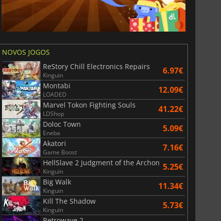
NOVOS JOGOS
ReStory Chill Electronics Repairs
6.97€
Kinguin
Montabi
12.09€
LOADED
Marvel Tokon Fighting Souls
41.22€
LDShop
Doloc Town
5.09€
Eneba
Akatori
7.16€
Game Boost
HellSlave 2 Judgment of the Archon
5.25€
Kinguin
Big Walk
11.34€
Kinguin
Kill The Shadow
5.73€
Kinguin
Retrowave 2