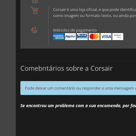
Corsair é uma loja oficial, e que pode identifi
como imagem ou formato texto, ou ainda por 
Métodos de pagamento
Comebntários sobre a Corsair
Pode deixar um comentário ou responder a uma mensagem ao
Se encontrou um problema com a sua encomenda, por fa