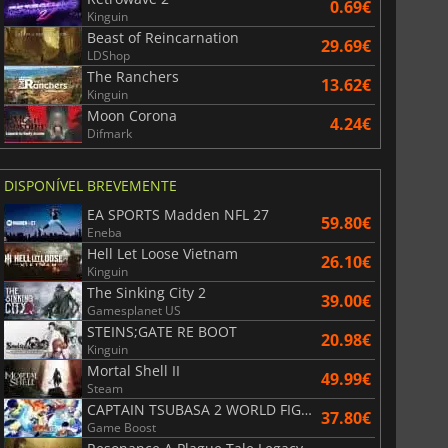
0.69€
Kinguin
Beast of Reincarnation
29.69€
LDShop
The Ranchers
13.62€
Kinguin
Moon Corona
4.24€
Difmark
DISPONÍVEL BREVEMENTE
EA SPORTS Madden NFL 27
59.80€
Eneba
Hell Let Loose Vietnam
26.10€
Kinguin
The Sinking City 2
39.00€
Gamesplanet US
STEINS;GATE RE BOOT
20.98€
Kinguin
Mortal Shell II
49.99€
Steam
CAPTAIN TSUBASA 2 WORLD FIGHTERS
37.80€
Game Boost