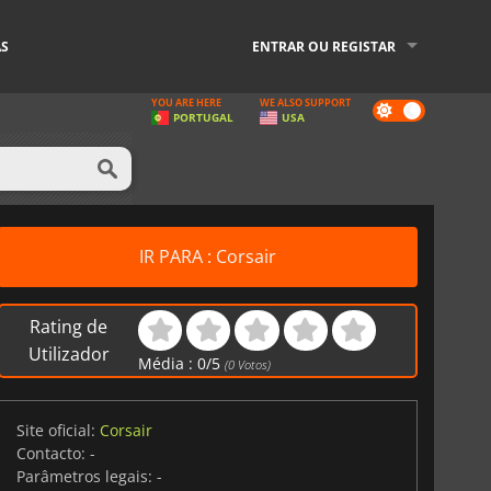
AS
ENTRAR OU REGISTAR
YOU ARE HERE
WE ALSO SUPPORT
Dark
PORTUGAL
USA
mode
IR PARA : Corsair
Rating de
Utilizador
Média :
0
/
5
(
0
Votos)
Site oficial:
Corsair
Contacto:
-
Parâmetros legais:
-