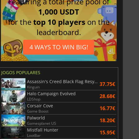
Featuring a total prize pool of
1,000 USDT
for the
top 10 players
on the
leaderboard.
4 WAYS TO WIN BIG!
JOGOS POPULARES
Assassin's Creed Black Flag Resynced
37.75€
Kinguin
Halo Campaign Evolved
28.68€
LDShop
Corsair Cove
16.77€
Game Boost
Palworld
18.20€
Gamesplanet US
Mistfall Hunter
15.95€
LootBar