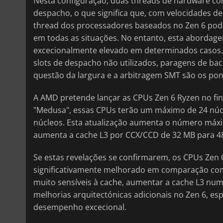
Nesta configuração, duas threads de hardware c
despacho, o que significa que, com velocidades d
thread dos processadores baseados no Zen 6 pode 
em todas as situações. No entanto, esta aborda
excecionalmente elevado em determinados casos. A
slots de despacho não utilizados, paragens de ba
questão da largura e a arbitragem SMT são os pon
A AMD pretende lançar as CPUs Zen 6 Ryzen no fi
"Medusa", essas CPUs terão um máximo de 24 núc
núcleos. Esta atualização aumenta o número máxim
aumenta a cache L3 por CCX/CCD de 32 MB para 4
Se estas revelações se confirmarem, os CPUs Ze
significativamente melhorado em comparação com
muito sensíveis à cache, aumentar a cache L3 num
melhorias arquitectónicas adicionais no Zen 6, 
desempenho excecional.