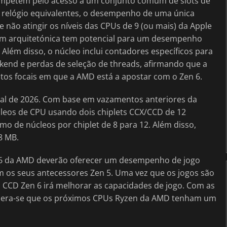
ompetem pelo acesso a um conjunto comum de slots de
e relógio equivalentes, o desempenho de uma única
não atingir os níveis das CPUs de 9 (ou mais) da Apple
gem arquitetónica tem potencial para um desempenho
lém disso, o núcleo inclui contadores específicos para
ckend e perdas de seleção de threads, afirmando que a
tos focais em que a AMD está a apostar com o Zen 6.
nal de 2026. Com base em vazamentos anteriores da
leos de CPU usando dois chiplets CCX/CCD de 12
o de núcleos por chiplet de 8 para 12. Além disso,
8 MB.
n 6 da AMD deverão oferecer um desempenho de jogo
 os seus antecessores Zen 5. Uma vez que os jogos são
 CCD Zen 6 irá melhorar as capacidades de jogo. Com as
espera-se que os próximos CPUs Ryzen da AMD tenham um