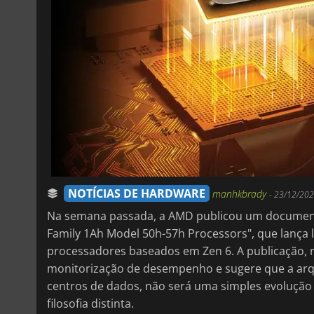
NOTÍCIAS DE HARDWARE
manhkbrady
-
23/12/202
Na semana passada, a AMD publicou um documento
Family 1Ah Model 50h-57h Processors", que lança l
processadores baseados em Zen 6. A publicação, re
monitorização de desempenho e sugere que a arqui
centros de dados, não será uma simples evoluçã
filosofia distinta.