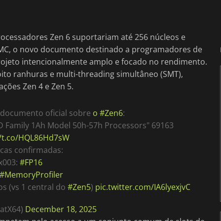
rocessadores Zen 6 suportariam até 256 núcleos e
SMC, o novo documento destinado a programadores de
rojeto intencionalmente amplo e focado no rendimento.
ito ranhuras e multi-threading simultâneo (SMT),
ações Zen 4 e Zen 5.
 documento oficial sobre
o #Zen6
:
D Family 1Ah Model 50h-57h Processors" 69163
//t.co/HQL86Hd7sW
icas confirmadas:
x003:
#FP16
#MemoryProfiler
s (vs 1 central do
#Zen5
)
pic.twitter.com/IA6lyexjvC
LatX64)
December 18, 2025