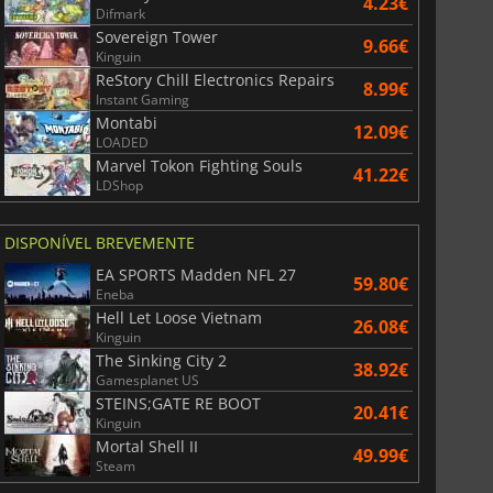
4.23€
Difmark
Sovereign Tower
9.66€
Kinguin
ReStory Chill Electronics Repairs
8.99€
Instant Gaming
Montabi
12.09€
LOADED
Marvel Tokon Fighting Souls
41.22€
LDShop
DISPONÍVEL BREVEMENTE
EA SPORTS Madden NFL 27
59.80€
Eneba
Hell Let Loose Vietnam
26.08€
Kinguin
The Sinking City 2
38.92€
Gamesplanet US
STEINS;GATE RE BOOT
20.41€
Kinguin
Mortal Shell II
49.99€
Steam