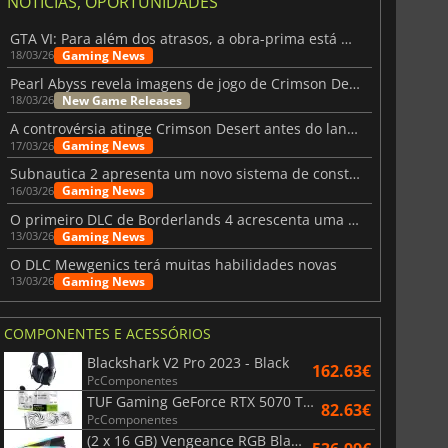
NOTÍCIAS, OPORTUNIDADES
GTA VI: Para além dos atrasos, a obra-prima está quase a chegar
Gaming News
18/03/26
Pearl Abyss revela imagens de jogo de Crimson Desert para a PS5
New Game Releases
18/03/26
A controvérsia atinge Crimson Desert antes do lançamento
Gaming News
17/03/26
Subnautica 2 apresenta um novo sistema de construção de bases
Gaming News
16/03/26
O primeiro DLC de Borderlands 4 acrescenta uma nova personagem e muito mais
Gaming News
13/03/26
O DLC Mewgenics terá muitas habilidades novas
Gaming News
13/03/26
COMPONENTES E ACESSÓRIOS
Blackshark V2 Pro 2023 - Black
162.63€
PcComponentes
TUF Gaming GeForce RTX 5070 Ti OC White Edition 16GB
82.63€
PcComponentes
(2 x 16 GB) Vengeance RGB Black AMD Expo 6000 MHz - CAS 30