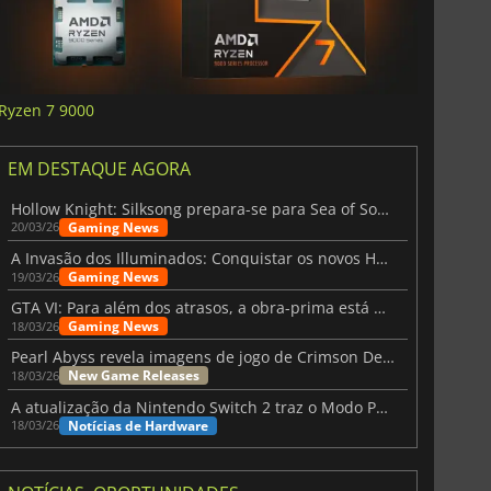
Ryzen 7 9000
EM DESTAQUE AGORA
Hollow Knight: Silksong prepara-se para Sea of Sorrow com um patch
Gaming News
20/03/26
A Invasão dos Illuminados: Conquistar os novos Helldivers 2 Atualização!
Gaming News
19/03/26
GTA VI: Para além dos atrasos, a obra-prima está quase a chegar
Gaming News
18/03/26
Pearl Abyss revela imagens de jogo de Crimson Desert para a PS5
New Game Releases
18/03/26
A atualização da Nintendo Switch 2 traz o Modo Portátil aos jogos mais antigos da Switch
Notícias de Hardware
18/03/26