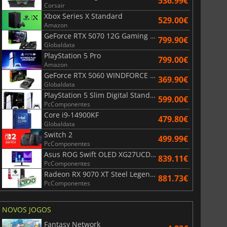
536.99€
Corsair
Xbox Series X Standard
529.00€
Amazon
GeForce RTX 5070 12G Gaming Trio OC Black
799.90€
Globaldata
PlayStation 5 Pro
799.00€
Amazon
GeForce RTX 5060 WINDFORCE OC 8G
369.90€
Globaldata
PlayStation 5 Slim Digital Standard
599.00€
PcComponentes
Core i9-14900KF
479.80€
Globaldata
Switch 2
499.99€
PcComponentes
Asus ROG Swift OLED XG27UCDMG
839.11€
PcComponentes
Radeon RX 9070 XT Steel Legend 16GB
881.73€
PcComponentes
NOVOS JOGOS
Fantasy Network