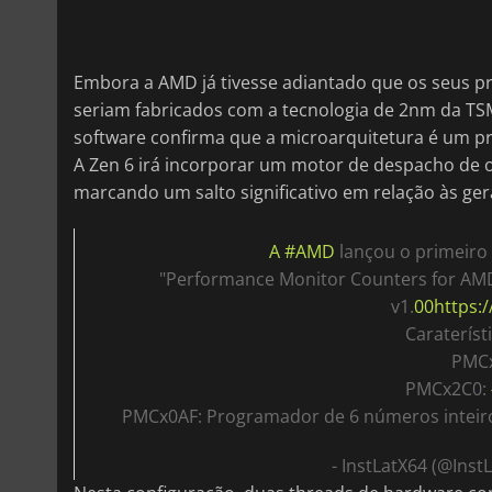
Embora a AMD já tivesse adiantado que os seus p
seriam fabricados com a tecnologia de 2nm da T
software confirma que a microarquitetura é um p
A Zen 6 irá incorporar um motor de despacho de o
marcando um salto significativo em relação às ger
A #AMD
lançou o primeiro
"Performance Monitor Counters for AM
v1.
00https:
Carateríst
PMC
PMCx2C0:
PMCx0AF: Programador de 6 números inteiro
- InstLatX64 (@Inst