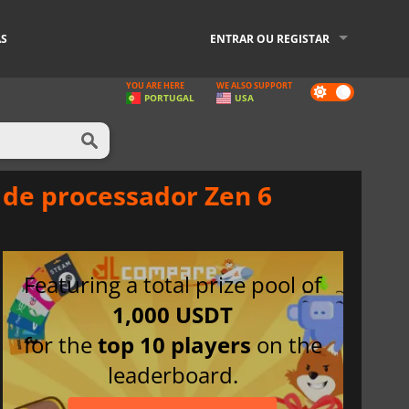
AS
ENTRAR OU REGISTAR
YOU ARE HERE
WE ALSO SUPPORT
Dark
PORTUGAL
USA
mode
 de processador Zen 6
Featuring a total prize pool of
1,000 USDT
for the
top 10 players
on the
leaderboard.