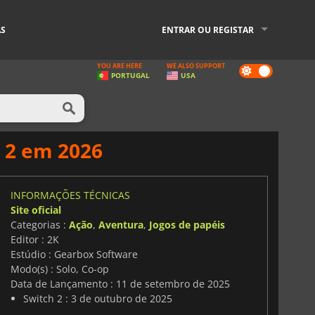
AS
ENTRAR OU REGISTAR
YOU ARE HERE
WE ALSO SUPPORT
Dark
PORTUGAL
USA
mode
 2 em 2026
INFORMAÇÕES TÉCNICAS
Site oficial
Categorias :
Ação
,
Aventura
,
Jogos de papéis
Editor : 2K
Estúdio : Gearbox Software
Modo(s) : Solo, Co-op
Data de Lançamento : 11 de setembro de 2025
Switch 2 : 3 de outubro de 2025