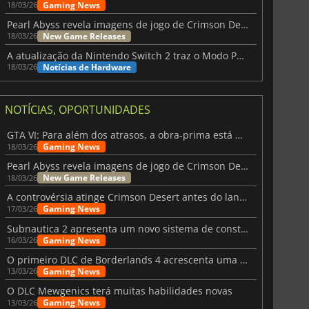
Gaming News
18/03/26
Pearl Abyss revela imagens de jogo de Crimson Desert para a PS5
New Game Releases
18/03/26
A atualização da Nintendo Switch 2 traz o Modo Portátil aos jogos mais antigos da Switch
Notícias de Hardware
18/03/26
NOTÍCIAS, OPORTUNIDADES
GTA VI: Para além dos atrasos, a obra-prima está quase a chegar
Gaming News
18/03/26
Pearl Abyss revela imagens de jogo de Crimson Desert para a PS5
New Game Releases
18/03/26
A controvérsia atinge Crimson Desert antes do lançamento
Gaming News
17/03/26
Subnautica 2 apresenta um novo sistema de construção de bases
Gaming News
16/03/26
O primeiro DLC de Borderlands 4 acrescenta uma nova personagem e muito mais
Gaming News
13/03/26
O DLC Mewgenics terá muitas habilidades novas
Gaming News
13/03/26