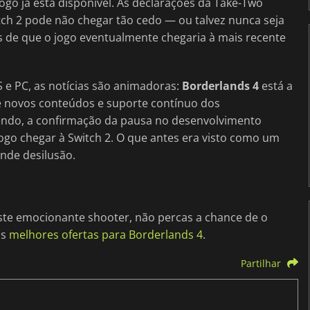
go já está disponível. As declarações da Take-Two
ch 2 pode não chegar tão cedo — ou talvez nunca seja
s de que o jogo eventualmente chegaria à mais recente
S e PC, as notícias são animadoras:
Borderlands 4
está a
e novos conteúdos e suporte contínuo dos
tendo, a confirmação da pausa no desenvolvimento
 jogo chegar à Switch 2. O que antes era visto como um
nde desilusão.
este emocionante shooter, não percas a chance de o
as
melhores ofertas para Borderlands 4
.
Partilhar