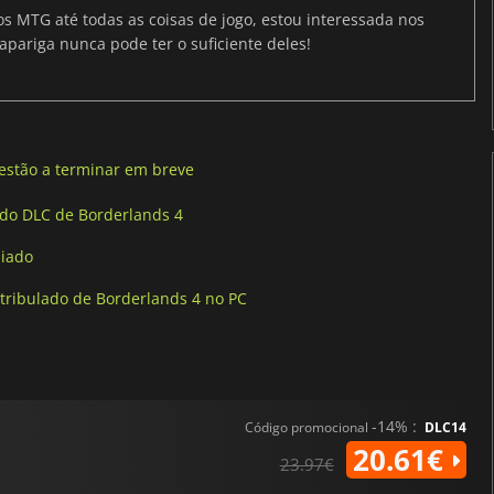
os MTG até todas as coisas de jogo, estou interessada nos
apariga nunca pode ter o suficiente deles!
 estão a terminar em breve
 do DLC de Borderlands 4
diado
atribulado de Borderlands 4 no PC
-14% :
Código promocional
DLC14
20.61€
23.97€