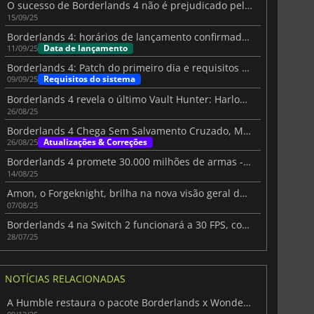
O sucesso de Borderlands 4 não é prejudicado pelo seu desempenho no PC
15/09/25
Borderlands 4: horários de lançamento confirmados em todo o mundo
Data de lançamento
11/09/25
Borderlands 4: Patch do primeiro dia e requisitos de sistema
Requisitos do sistema
09/09/25
Borderlands 4 revela o último Vault Hunter: Harlowe, a Cigarra
26/08/25
Borderlands 4 Chega Sem Salvamento Cruzado, Mas Função Está a Caminho!
Atualizações & Correções
26/08/25
Borderlands 4 promete 30.000 milhões de armas - Porque não?
14/08/25
Amon, o Forgeknight, brilha na nova visão geral do jogo de Borderlands 4
07/08/25
Borderlands 4 na Switch 2 funcionará a 30 FPS, confirma a Gearbox
28/07/25
NOTÍCIAS RELACIONADAS
A Humble restaura o pacote Borderlands x Wonderlands para um regresso limitado de 3 dias