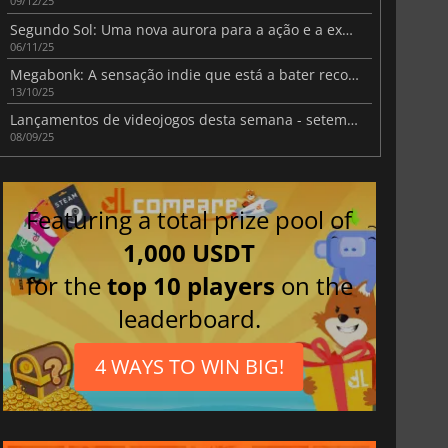
09/12/25
Segundo Sol: Uma nova aurora para a ação e a exploração
06/11/25
Megabonk: A sensação indie que está a bater recordes
13/10/25
Lançamentos de videojogos desta semana - setembro de 2025 (Semana 37)
08/09/25
Featuring a total prize pool of
1,000 USDT
for the
top 10 players
on the
leaderboard.
4 WAYS TO WIN BIG!