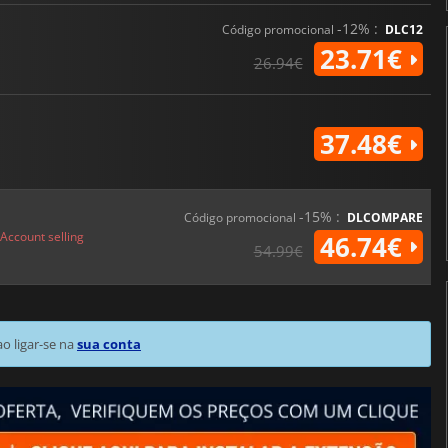
-12% :
Código promocional
DLC12
23.71€
26.94€
37.48€
-15% :
Código promocional
DLCOMPARE
Account selling
46.74€
54.99€
 ligar-se na
sua conta