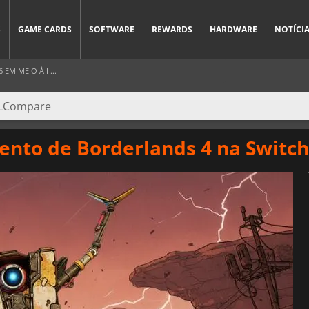
S
GAME CARDS
SOFTWARE
REWARDS
HARDWARE
NOTÍCI
EM MEIO À I ...
ento de Borderlands 4 na Switch