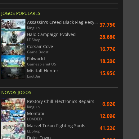
JOGOS POPULARES
Assassin's Creed Black Flag Resynced
37.75€
Kinguin
Halo Campaign Evolved
28.68€
LDShop
Corsair Cove
16.77€
Game Boost
Palworld
18.20€
Gamesplanet US
Mistfall Hunter
15.95€
LootBar
NOVOS JOGOS
ReStory Chill Electronics Repairs
6.92€
Kinguin
Montabi
12.09€
LOADED
Marvel Tokon Fighting Souls
41.22€
LDShop
Doloc Town