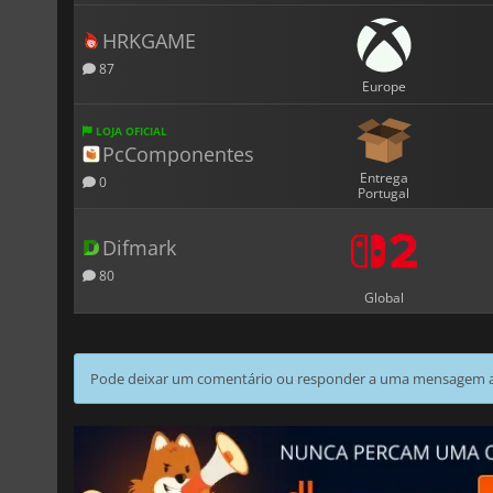
HRKGAME
87
Europe
LOJA OFICIAL
PcComponentes
Entrega
0
Portugal
Difmark
80
Global
Pode deixar um comentário ou responder a uma mensagem ao