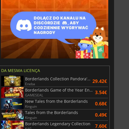
DA MESMA LICENÇA
Borderlands Collection Pandora's Box
29.42€
Eneba
Borderlands Game of the Year Enhanced
3.54€
GAMESEAL
New Tales from the Borderlands
0.68€
Kinguin
Tales from the Borderlands
0.49€
Kinguin
Borderlands Legendary Collection
7.60€
K4G