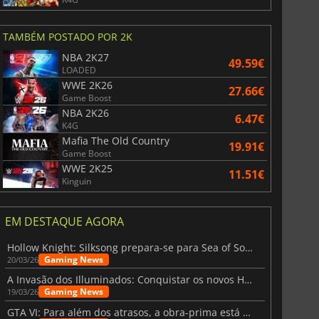
TAMBÉM POSTADO POR 2K
NBA 2K27
49.59€
LOADED
WWE 2K26
27.66€
Game Boost
NBA 2K26
6.47€
K4G
Mafia The Old Country
19.91€
Game Boost
WWE 2K25
11.51€
Kinguin
EM DESTAQUE AGORA
Hollow Knight: Silksong prepara-se para Sea of Sorrow com um patch
Gaming News
20/03/26
A Invasão dos Illuminados: Conquistar os novos Helldivers 2 Atualização!
Gaming News
19/03/26
GTA VI: Para além dos atrasos, a obra-prima está quase a chegar