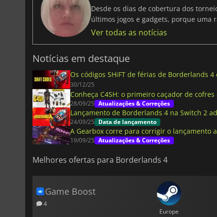
Desde os dias de cobertura dos tornei
últimos jogos e gadgets, porque uma r
Ver todas as notícias
Notícias em destaque
Os códigos SHiFT de férias de Borderlands 4
30/12/25
Conheça C4SH: o primeiro caçador de cofres
28/09/25
Atualizações & Correções
Lançamento de Borderlands 4 na Switch 2 a
24/09/25
Data de lançamento
A Gearbox corre para corrigir o lançamento 
19/09/25
Atualizações & Correções
Melhores ofertas para Borderlands 4
Game Boost
4
Europe