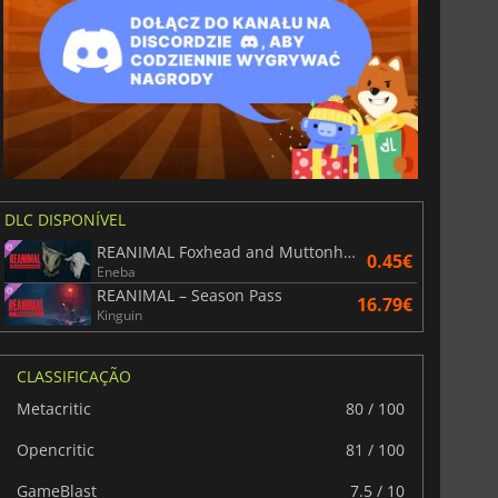
DLC DISPONÍVEL
REANIMAL Foxhead and Muttonhead Masks
0.45€
Eneba
REANIMAL – Season Pass
16.79€
Kinguin
CLASSIFICAÇÃO
Metacritic
80 / 100
Opencritic
81 / 100
GameBlast
7.5 / 10