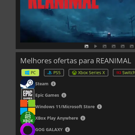
Melhores ofertas para REANIMAL
PC
PS5
Xbox Series X
Switch
Steam
Epic Games
Windows 11/Microsoft Store
XBox Play Anywhere
GOG GALAXY