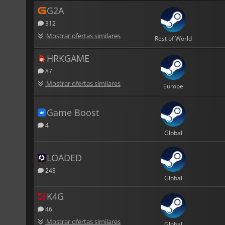
G2A
312
Mostrar ofertas similares
Rest of World
HRKGAME
87
Mostrar ofertas similares
Europe
Game Boost
4
Global
LOADED
243
Global
K4G
46
Mostrar ofertas similares
Global