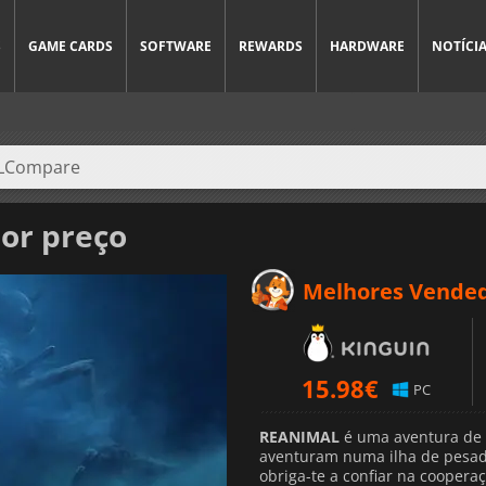
S
GAME CARDS
SOFTWARE
REWARDS
HARDWARE
NOTÍCI
or preço
Melhores Vende
15.98
€
PC
REANIMAL
é uma aventura de t
aventuram numa ilha de pesad
obriga-te a confiar na coopera