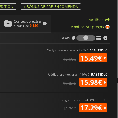
EDITION
+ BÓNUS DE PRÉ-ENCOMENDA
Partilhar
Conteúdo extra
a partir de
0.45€
Monitorizar preços
Taxas
Taxas
-17% :
Código promocional
SEAL17DLC
15.49€
18.66€
-16% :
Código promocional
RAB18DLC
15.98€
19.02€
-8% :
Código promocional
DLC8
17.29€
18.79€