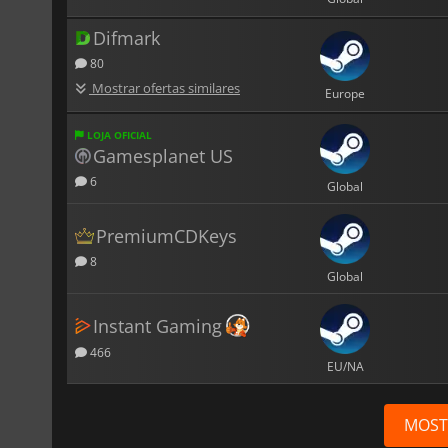
Difmark
80
Mostrar ofertas similares
Europe
LOJA OFICIAL
Gamesplanet US
6
Global
PremiumCDKeys
8
Global
Instant Gaming
466
EU/NA
MOST