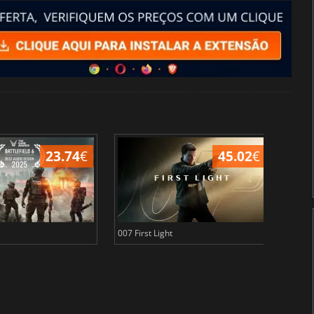
23.74
€
45.02
€
007 First Light
Baldu