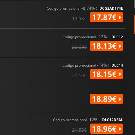
-8.74% :
Código promocional
DCG2AD1Y4E
17.87€
19.58€
-12% :
Código promocional
DLC12
18.13€
20.60€
-14% :
Código promocional
DLC14
18.15€
21.10€
18.89€
-12% :
Código promocional
DLC12DEAL
18.96€
21.55€