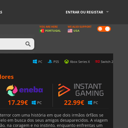
AS
ENTRAR OU REGISTAR
YOU ARE HERE
WE ALSO SUPPORT
Dark
PORTUGAL
USA
mode
PC
PS5
Xbox Series X
Switch 2
dores
17.29
€
22.99
€
PC
PC
error com uma história em que dois irmãos órfãos se
elo em busca dos seus amigos desaparecidos. A viagem
ção, na coragem e no instinto, enquanto enfrentas um