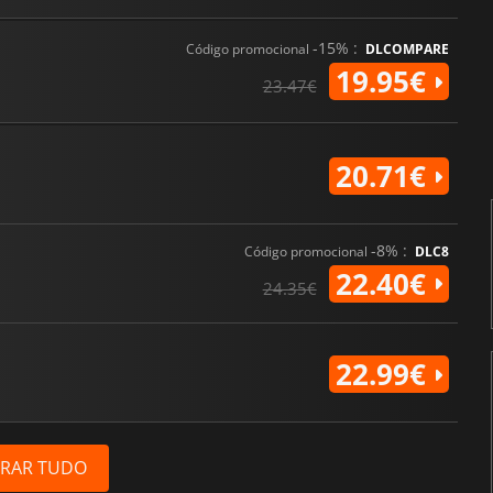
-15% :
Código promocional
DLCOMPARE
19.95€
23.47€
20.71€
-8% :
Código promocional
DLC8
22.40€
24.35€
22.99€
RAR TUDO