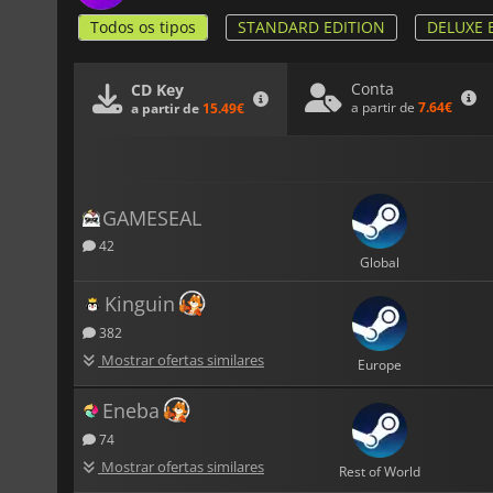
Todos os tipos
STANDARD EDITION
DELUXE 
Conta
CD Key
a partir de
7.64€
a partir de
15.49€
GAMESEAL
42
Global
Kinguin
382
Mostrar ofertas similares
Europe
Eneba
74
Mostrar ofertas similares
Rest of World