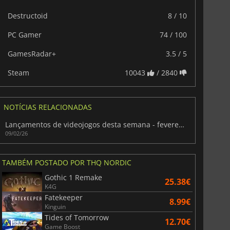
Destructoid
8 / 10
PC Gamer
74 / 100
GamesRadar+
3.5 / 5
Steam
10043
/ 2840
NOTÍCIAS RELACIONADAS
Lançamentos de videojogos desta semana - fevereiro de 2026 (Semana 7)
09/02/26
TAMBÉM POSTADO POR THQ NORDIC
Gothic 1 Remake
25.38€
K4G
Fatekeeper
8.99€
Kinguin
Tides of Tomorrow
12.70€
Game Boost