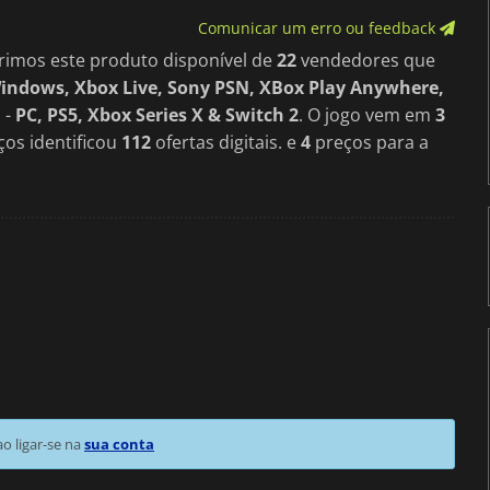
Comunicar um erro ou feedback
rimos este produto disponível de
22
vendedores que
indows, Xbox Live, Sony PSN, XBox Play Anywhere,
 -
PC, PS5, Xbox Series X & Switch 2
. O jogo vem em
3
os identificou
112
ofertas digitais. e
4
preços para a
 ligar-se na
sua conta