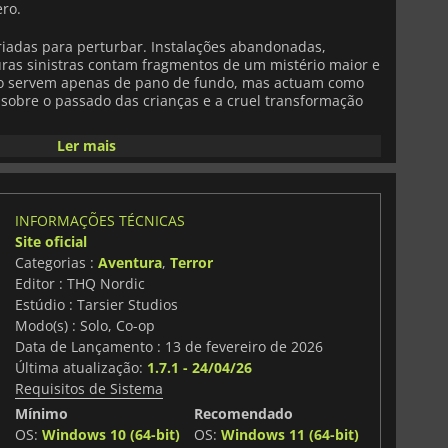
ro.
riadas para perturbar. Instalações abandonadas,
uras sinistras contam fragmentos de um mistério maior e
o servem apenas de pano de fundo, mas actuam como
 sobre o passado das crianças e a cruel transformação
Ler mais
rabalho em equipa, oferecendo cooperação local em ecrã
como jogo online. A câmara dinâmica mantém ambas as
entando a claustrofobia e o suspense à medida que te
eitos, te escondes de ameaças monstruosas ou resolves
INFORMAÇÕES TÉCNICAS
ão.
Site oficial
Categorias :
Aventura
,
Terror
rmas, puzzles ambientais, furtividade e mecânica de
Editor : THQ Nordic
 criado para parecer tenso e deliberado, exigindo
 resolução de problemas ponderada. Momentos de
Estúdio : Tarsier Studios
com perigos súbitos para manter uma sensação
Modo(s) : Solo, Co-op
Data de Lançamento : 13 de fevereiro de 2026
Última atualização:
1.7.1 - 24/04/26
sobre a ligação entre irmãos que enfrentam uma
Requisitos de Sistema
 viagem desenrola-se como um conto de sobrevivência,
e os mantém em frente, mesmo quando a ilha parece
Mínimo
Recomendado
OS:
Windows 10 (64-bit)
OS:
Windows 11 (64-bit)