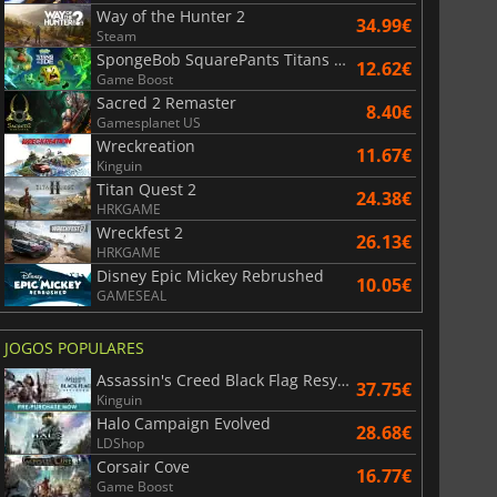
Way of the Hunter 2
34.99€
Steam
SpongeBob SquarePants Titans of the Tide
12.62€
Game Boost
Sacred 2 Remaster
8.40€
Gamesplanet US
Wreckreation
11.67€
Kinguin
Titan Quest 2
24.38€
HRKGAME
Wreckfest 2
26.13€
36.10
€
41.13
€
HRKGAME
Disney Epic Mickey Rebrushed
10.05€
GAMESEAL
JOGOS POPULARES
r's Gate 3
Elden Ring
Assassin's Creed Black Flag Resynced
37.75€
Kinguin
Halo Campaign Evolved
28.68€
LDShop
Corsair Cove
16.77€
Game Boost