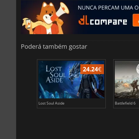
Poderá também gostar
24.24
€
Lost Soul Aside
Battlefield 6