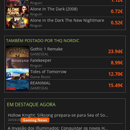
Kinguin
Alone In The Dark (2008)
0.72€
Kinguin
Alone in the Dark The New Nightmare
0.52€
Kinguin
TAMBÉM POSTADO POR THQ NORDIC
Gothic 1 Remake
23.94€
GAMESEAL
Fatekeeper
8.99€
Kinguin
Tides of Tomorrow
12.70€
Game Boost
REANIMAL
15.49€
GAMESEAL
EM DESTAQUE AGORA
Hollow Knight: Silksong prepara-se para Sea of Sorrow com um patch
Gaming News
20/03/26
A Invasão dos Illuminados: Conquistar os novos Helldivers 2 Atualização!