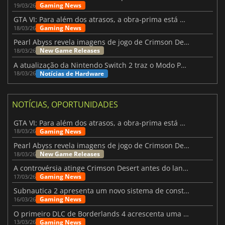
Gaming News
19/03/26
GTA VI: Para além dos atrasos, a obra-prima está quase a chegar
Gaming News
18/03/26
Pearl Abyss revela imagens de jogo de Crimson Desert para a PS5
New Game Releases
18/03/26
A atualização da Nintendo Switch 2 traz o Modo Portátil aos jogos mais antigos da Switch
Notícias de Hardware
18/03/26
NOTÍCIAS, OPORTUNIDADES
GTA VI: Para além dos atrasos, a obra-prima está quase a chegar
Gaming News
18/03/26
Pearl Abyss revela imagens de jogo de Crimson Desert para a PS5
New Game Releases
18/03/26
A controvérsia atinge Crimson Desert antes do lançamento
Gaming News
17/03/26
Subnautica 2 apresenta um novo sistema de construção de bases
Gaming News
16/03/26
O primeiro DLC de Borderlands 4 acrescenta uma nova personagem e muito mais
Gaming News
13/03/26