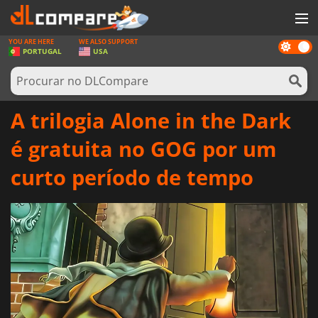
YOU ARE HERE
WE ALSO SUPPORT
Dark
JOGOS
PORTUGAL
USA
mode
GAME CARDS
SOFTWARE
A trilogia Alone in the Dark
REWARDS
é gratuita no GOG por um
HARDWARE
curto período de tempo
NOTÍCIAS
ENTRAR OU REGISTAR