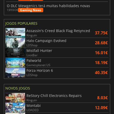
O DLC Mewgenics terá muitas habilidades novas
Gaming News
13/03/26
JOGOS POPULARES
Assassin's Creed Black Flag Resynced
37.75€
Kinguin
Halo Campaign Evolved
28.68€
LDShop
Mistfall Hunter
16.01€
LootBar
Palworld
18.19€
Gamesplanet US
Forza Horizon 6
40.35€
LDShop
NOVOS JOGOS
ReStory Chill Electronics Repairs
8.03€
Kinguin
Montabi
12.09€
LOADED