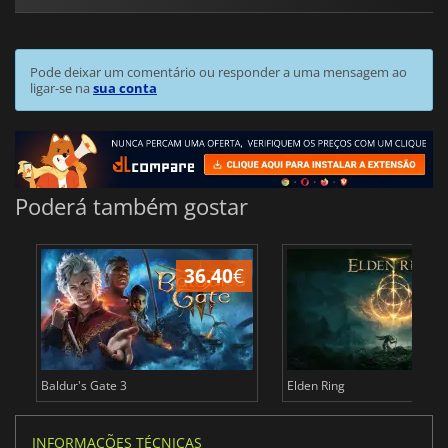
Pode deixar um comentário ou responder a uma mensagem ao
ligar-se na
sua conta
Poderá também gostar
36.40
€
4
Baldur's Gate 3
Elden Ring
INFORMAÇÕES TÉCNICAS