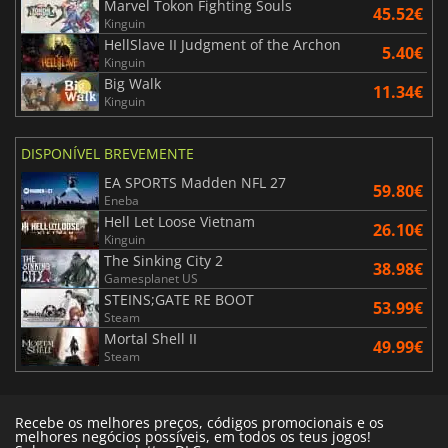
Marvel Tokon Fighting Souls
45.52€
Kinguin
HellSlave II Judgment of the Archon
5.40€
Kinguin
Big Walk
11.34€
Kinguin
DISPONÍVEL BREVEMENTE
EA SPORTS Madden NFL 27
59.80€
Eneba
Hell Let Loose Vietnam
26.10€
Kinguin
The Sinking City 2
38.98€
Gamesplanet US
STEINS;GATE RE BOOT
53.99€
Steam
Mortal Shell II
49.99€
Steam
Recebe os melhores preços, códigos promocionais e os
melhores negócios possíveis, em todos os teus jogos!