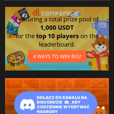
Featuring a total prize pool of
1,000 USDT
for the
top 10 players
on the
leaderboard.
4 WAYS TO WIN BIG!