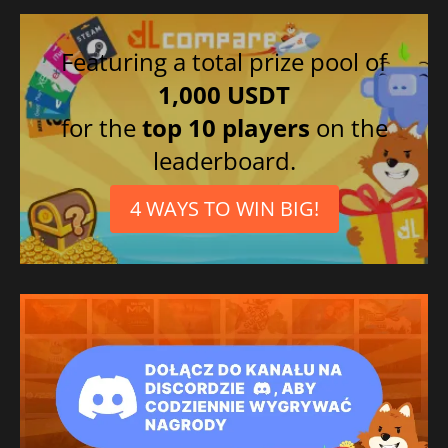
Featuring a total prize pool of
1,000 USDT
for the
top 10 players
on the
leaderboard.
4 WAYS TO WIN BIG!