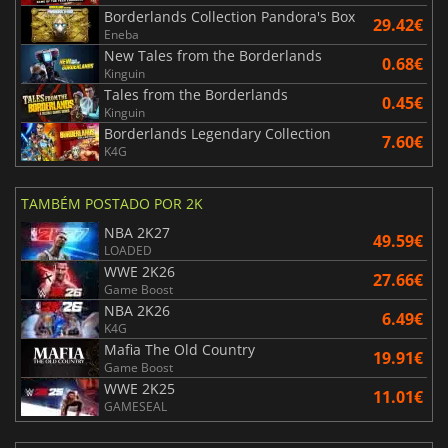
Borderlands Collection Pandora's Box
29.42€
Eneba
New Tales from the Borderlands
0.68€
Kinguin
Tales from the Borderlands
0.45€
Kinguin
Borderlands Legendary Collection
7.60€
K4G
TAMBÉM POSTADO POR 2K
NBA 2K27
49.59€
LOADED
WWE 2K26
27.66€
Game Boost
NBA 2K26
6.49€
K4G
Mafia The Old Country
19.91€
Game Boost
WWE 2K25
11.01€
GAMESEAL