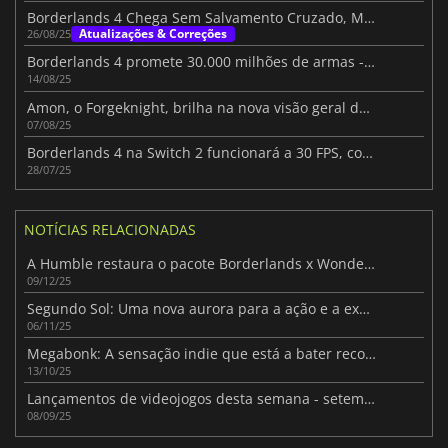
Borderlands 4 Chega Sem Salvamento Cruzado, Mas Função Está a Caminho!
Atualizações & Correções
26/08/25
Borderlands 4 promete 30.000 milhões de armas - Porque não?
14/08/25
Amon, o Forgeknight, brilha na nova visão geral do jogo de Borderlands 4
07/08/25
Borderlands 4 na Switch 2 funcionará a 30 FPS, confirma a Gearbox
28/07/25
NOTÍCIAS RELACIONADAS
A Humble restaura o pacote Borderlands x Wonderlands para um regresso limitado de 3 dias
09/12/25
Segundo Sol: Uma nova aurora para a ação e a exploração
06/11/25
Megabonk: A sensação indie que está a bater recordes
13/10/25
Lançamentos de videojogos desta semana - setembro de 2025 (Semana 37)
08/09/25