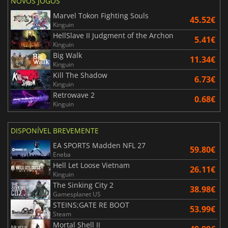
NOVOS JOGOS
Marvel Tokon Fighting Souls
45.52€
Kinguin
HellSlave II Judgment of the Archon
5.41€
Kinguin
Big Walk
11.34€
Kinguin
Kill The Shadow
6.73€
Kinguin
Retrowave 2
0.68€
Kinguin
DISPONÍVEL BREVEMENTE
EA SPORTS Madden NFL 27
59.80€
Eneba
Hell Let Loose Vietnam
26.11€
Kinguin
The Sinking City 2
38.98€
Gamesplanet US
STEINS;GATE RE BOOT
53.99€
Steam
Mortal Shell II