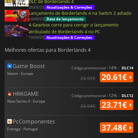
DLC de Borderlands 4
28/09/25
Atualizações & Correções
Lançamento de Borderlands 4 na Switch 2 adiado
24/09/25
Data de lançamento
A Gearbox corre para corrigir o lançamento
atribulado de Borderlands 4 no PC
19/09/25
Atualizações & Correções
Melhores ofertas para Borderlands 4
Game Boost
-14% :
Código promocional
DLC14
Steam · Europe
20.61€
23.97€
HRKGAME
-12% :
Código promocional
DLC12
Xbox Series X · Europe
23.71€
26.94€
PcComponentes
37.48€
Entrega · Portugal