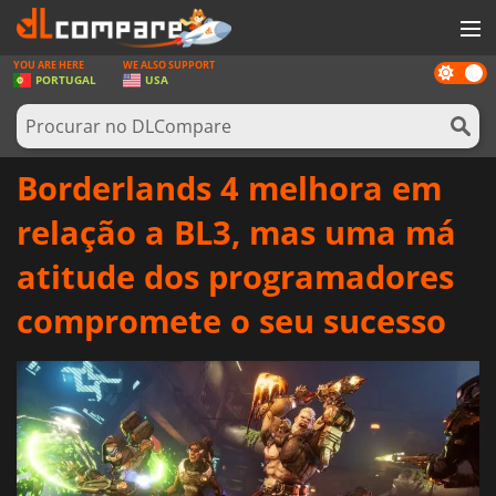
YOU ARE HERE
WE ALSO SUPPORT
Dark
JOGOS
PORTUGAL
USA
mode
GAME CARDS
SOFTWARE
Borderlands 4 melhora em
REWARDS
relação a BL3, mas uma má
HARDWARE
atitude dos programadores
NOTÍCIAS
compromete o seu sucesso
ENTRAR OU REGISTAR