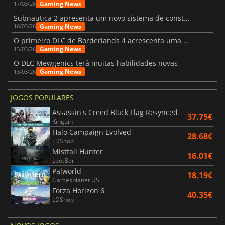
Gaming News
17/03/26
Subnautica 2 apresenta um novo sistema de construção de bases
Gaming News
16/03/26
O primeiro DLC de Borderlands 4 acrescenta uma nova personagem e muito mais
Gaming News
13/03/26
O DLC Mewgenics terá muitas habilidades novas
Gaming News
13/03/26
JOGOS POPULARES
Assassin's Creed Black Flag Resynced
37.75€
Kinguin
Halo Campaign Evolved
28.68€
LDShop
Mistfall Hunter
16.01€
LootBar
Palworld
18.19€
Gamesplanet US
Forza Horizon 6
40.35€
LDShop