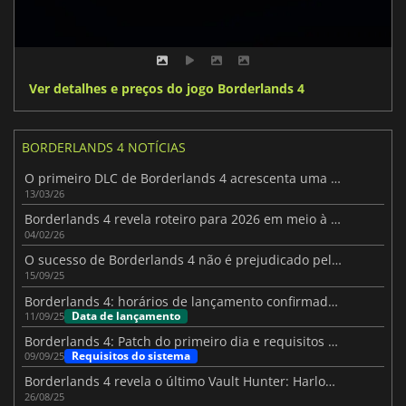
Ver detalhes e preços do jogo Borderlands 4
BORDERLANDS 4 NOTÍCIAS
O primeiro DLC de Borderlands 4 acrescenta uma nova personagem e muito mais
13/03/26
Borderlands 4 revela roteiro para 2026 em meio à incerteza sobre a portabilidade do Switch 2
04/02/26
O sucesso de Borderlands 4 não é prejudicado pelo seu desempenho no PC
15/09/25
Borderlands 4: horários de lançamento confirmados em todo o mundo
Data de lançamento
11/09/25
Borderlands 4: Patch do primeiro dia e requisitos de sistema
Requisitos do sistema
09/09/25
Borderlands 4 revela o último Vault Hunter: Harlowe, a Cigarra
26/08/25