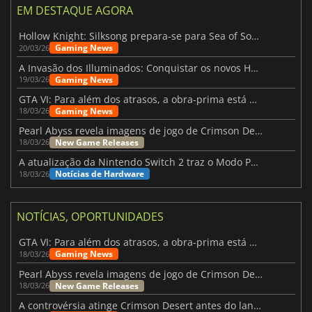
EM DESTAQUE AGORA
Hollow Knight: Silksong prepara-se para Sea of Sorrow com um patch
Gaming News
20/03/26
A Invasão dos Illuminados: Conquistar os novos Helldivers 2 Atualização!
Gaming News
19/03/26
GTA VI: Para além dos atrasos, a obra-prima está quase a chegar
Gaming News
18/03/26
Pearl Abyss revela imagens de jogo de Crimson Desert para a PS5
New Game Releases
18/03/26
A atualização da Nintendo Switch 2 traz o Modo Portátil aos jogos mais antigos da Switch
Notícias de Hardware
18/03/26
NOTÍCIAS, OPORTUNIDADES
GTA VI: Para além dos atrasos, a obra-prima está quase a chegar
Gaming News
18/03/26
Pearl Abyss revela imagens de jogo de Crimson Desert para a PS5
New Game Releases
18/03/26
A controvérsia atinge Crimson Desert antes do lançamento