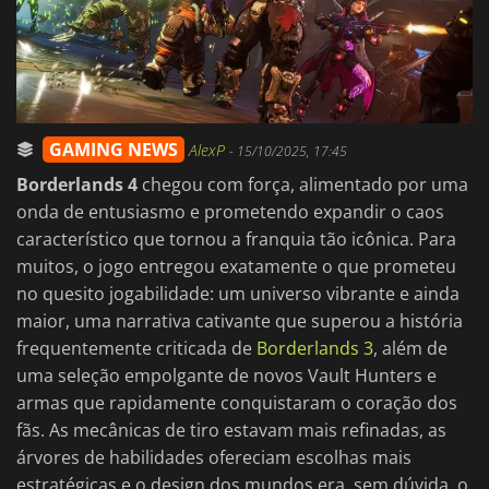
GAMING NEWS
AlexP
-
15/10/2025, 17:45
Borderlands 4
chegou com força, alimentado por uma
onda de entusiasmo e prometendo expandir o caos
característico que tornou a franquia tão icônica. Para
muitos, o jogo entregou exatamente o que prometeu
no quesito jogabilidade: um universo vibrante e ainda
maior, uma narrativa cativante que superou a história
frequentemente criticada de
Borderlands 3
, além de
uma seleção empolgante de novos Vault Hunters e
armas que rapidamente conquistaram o coração dos
fãs. As mecânicas de tiro estavam mais refinadas, as
árvores de habilidades ofereciam escolhas mais
estratégicas e o design dos mundos era, sem dúvida, o