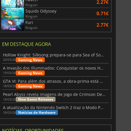
2.27€
Kinguin
Squids Odyssey
0.71€
Kinguin
Furi
2.77€
Kinguin
EM DESTAQUE AGORA
Hollow Knight: Silksong prepara-se para Sea of Sorrow com um patch
Gaming News
20/03/26
A Invasão dos Illuminados: Conquistar os novos Helldivers 2 Atualização!
Gaming News
19/03/26
GTA VI: Para além dos atrasos, a obra-prima está quase a chegar
Gaming News
18/03/26
Pearl Abyss revela imagens de jogo de Crimson Desert para a PS5
New Game Releases
18/03/26
A atualização da Nintendo Switch 2 traz o Modo Portátil aos jogos mais antigos da Switch
Notícias de Hardware
18/03/26
NOTÍCIAS, OPORTUNIDADES