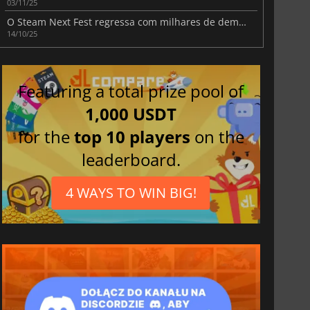
03/11/25
O Steam Next Fest regressa com milhares de demonstrações de jogos futuros
14/10/25
Featuring a total prize pool of
1,000 USDT
for the
top 10 players
on the
leaderboard.
4 WAYS TO WIN BIG!