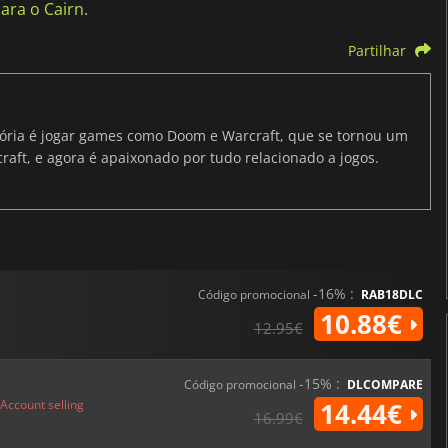
ara o Cairn
.
Partilhar
ria é jogar games como Doom e Warcraft, que se tornou um
raft, e agora é apaixonado por tudo relacionado a jogos.
-16% :
Código promocional
RAB18DLC
10.88€
12.95€
-15% :
Código promocional
DLCOMPARE
Account selling
14.44€
16.99€