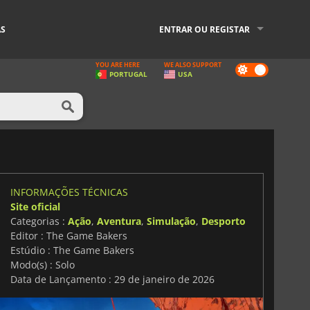
AS
ENTRAR OU REGISTAR
YOU ARE HERE
WE ALSO SUPPORT
Dark
PORTUGAL
USA
mode
INFORMAÇÕES TÉCNICAS
Site oficial
Categorias :
Ação
,
Aventura
,
Simulação
,
Desporto
Editor : The Game Bakers
Estúdio : The Game Bakers
Modo(s) : Solo
Data de Lançamento : 29 de janeiro de 2026