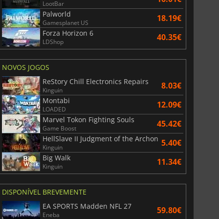
LootBar
Palworld
18.19€
Gamesplanet US
Forza Horizon 6
40.35€
LDShop
NOVOS JOGOS
ReStory Chill Electronics Repairs
8.03€
Kinguin
Montabi
12.09€
LOADED
Marvel Tokon Fighting Souls
45.42€
Game Boost
HellSlave II Judgment of the Archon
5.40€
Kinguin
6.77
€
15.48
€
Big Walk
11.34€
Kinguin
DISPONÍVEL BREVEMENTE
EA SPORTS Madden NFL 27
59.80€
War WARHAMMER 3
Lies Of P
Eneba