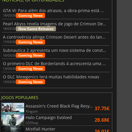
GTA VI: Para além dos atrasos, a obra-prima está quase a chegar
Gaming News
18/03/26
Pearl Abyss revela imagens de jogo de Crimson Desert para a PS5
New Game Releases
18/03/26
A controvérsia atinge Crimson Desert antes do lançamento
Gaming News
17/03/26
Subnautica 2 apresenta um novo sistema de construção de bases
Gaming News
16/03/26
O primeiro DLC de Borderlands 4 acrescenta uma nova personagem e muito mais
Gaming News
13/03/26
O DLC Mewgenics terá muitas habilidades novas
Gaming News
13/03/26
JOGOS POPULARES
Assassin's Creed Black Flag Resynced
37.75€
Kinguin
Halo Campaign Evolved
28.68€
LDShop
Mistfall Hunter
16.01€