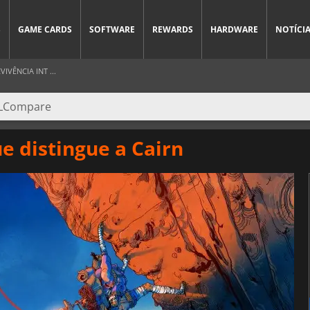
S
GAME CARDS
SOFTWARE
REWARDS
HARDWARE
NOTÍCI
VÊNCIA INT ...
e distingue a Cairn