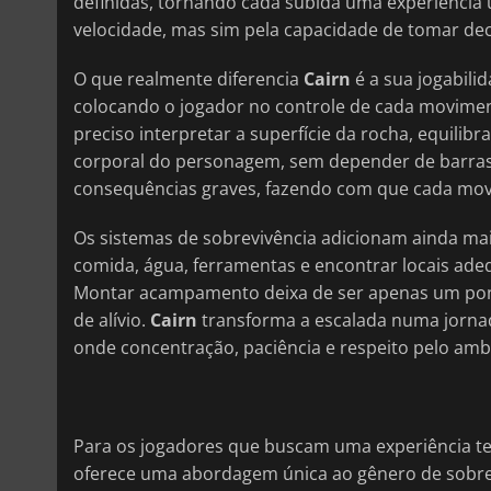
definidas, tornando cada subida uma experiência 
velocidade, mas sim pela capacidade de tomar deci
O que realmente diferencia
Cairn
é a sua jogabili
colocando o jogador no controle de cada movimen
preciso interpretar a superfície da rocha, equilib
corporal do personagem, sem depender de barras
consequências graves, fazendo com que cada mov
Os sistemas de sobrevivência adicionam ainda mai
comida, água, ferramentas e encontrar locais ade
Montar acampamento deixa de ser apenas um pont
de alívio.
Cairn
transforma a escalada numa jorna
onde concentração, paciência e respeito pelo amb
Para os jogadores que buscam uma experiência t
oferece uma abordagem única ao gênero de sobrev