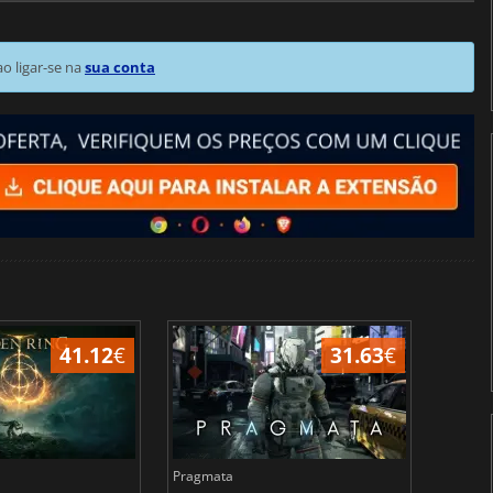
 ligar-se na
sua conta
41.12
€
31.63
€
Pragmata
Total 