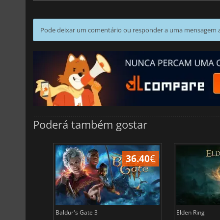
Pode deixar um comentário ou responder a uma mensagem ao
Poderá também gostar
45.17
€
36.40
€
Baldur's Gate 3
Elden Ring