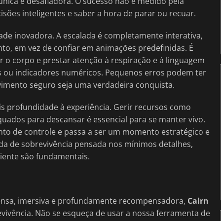
única e desafiadora. O sucesso não é medido pela
sões inteligentes e saber a hora de parar ou recuar.
dade inovadora. A escalada é completamente interativa,
to, em vez de confiar em animações predefinidas. É
rar o corpo e prestar atenção à respiração e à linguagem
 ou indicadores numéricos. Pequenos erros podem ter
imento seguro seja uma verdadeira conquista.
s profundidade à experiência. Gerir recursos como
quados para descansar é essencial para se manter vivo.
o de controle e passa a ser um momento estratégico e
da de sobrevivência pensada nos mínimos detalhes,
iente são fundamentais.
ensa, imersiva e profundamente recompensadora,
Cairn
ivência. Não se esqueça de usar a nossa ferramenta de