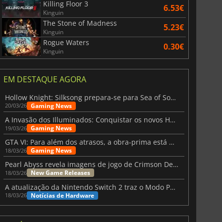
Killing Floor 3
6.53€
Kinguin
The Stone of Madness
5.23€
Kinguin
Rogue Waters
0.30€
Kinguin
EM DESTAQUE AGORA
Hollow Knight: Silksong prepara-se para Sea of Sorrow com um patch
Gaming News
20/03/26
A Invasão dos Illuminados: Conquistar os novos Helldivers 2 Atualização!
Gaming News
19/03/26
GTA VI: Para além dos atrasos, a obra-prima está quase a chegar
Gaming News
18/03/26
Pearl Abyss revela imagens de jogo de Crimson Desert para a PS5
New Game Releases
18/03/26
A atualização da Nintendo Switch 2 traz o Modo Portátil aos jogos mais antigos da Switch
Notícias de Hardware
18/03/26