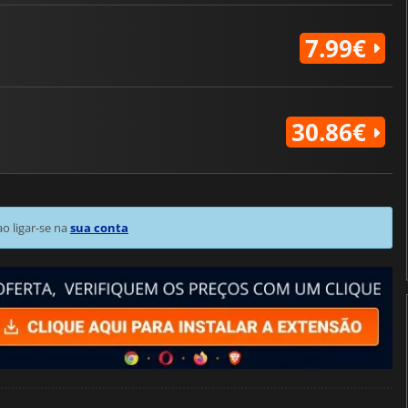
7.99€
30.86€
 ligar-se na
sua conta