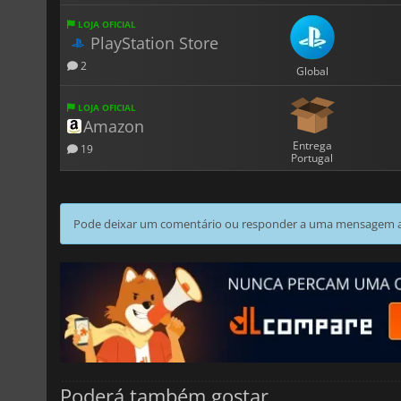
LOJA OFICIAL
PlayStation Store
2
Global
LOJA OFICIAL
Amazon
Entrega
19
Portugal
Pode deixar um comentário ou responder a uma mensagem ao
Poderá também gostar