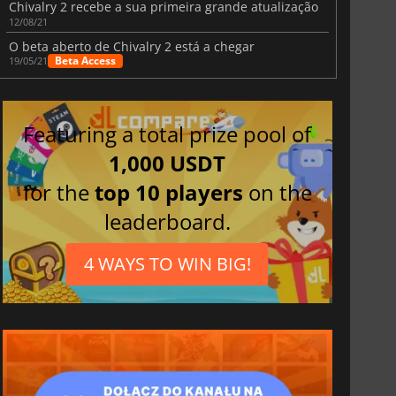
Chivalry 2 recebe a sua primeira grande atualização
12/08/21
O beta aberto de Chivalry 2 está a chegar
Beta Access
19/05/21
Featuring a total prize pool of
1,000 USDT
for the
top 10 players
on the
leaderboard.
4 WAYS TO WIN BIG!