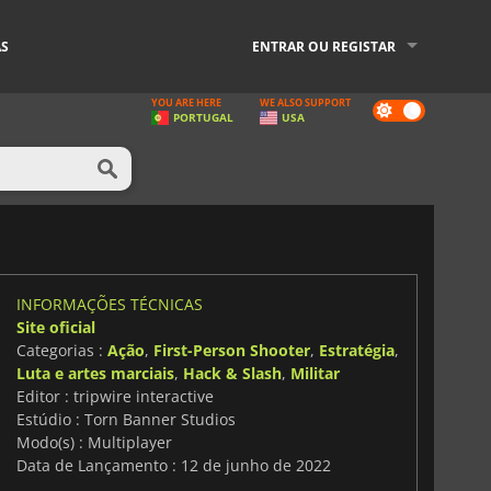
AS
ENTRAR OU REGISTAR
YOU ARE HERE
WE ALSO SUPPORT
Dark
PORTUGAL
USA
mode
INFORMAÇÕES TÉCNICAS
Site oficial
Categorias :
Ação
,
First-Person Shooter
,
Estratégia
,
Luta e artes marciais
,
Hack & Slash
,
Militar
Editor : tripwire interactive
Estúdio : Torn Banner Studios
Modo(s) : Multiplayer
Data de Lançamento : 12 de junho de 2022