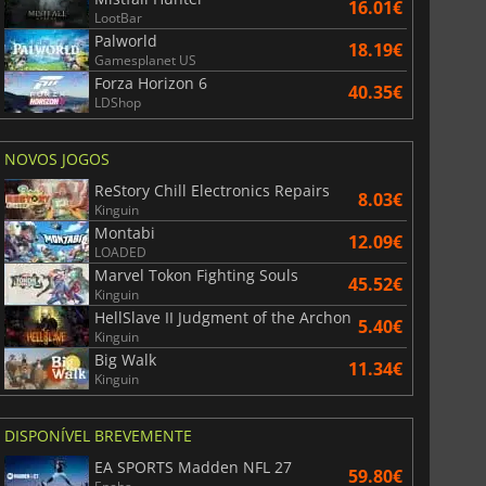
16.01€
LootBar
Palworld
18.19€
Gamesplanet US
6.77
€
15.48
€
Forza Horizon 6
40.35€
LDShop
NOVOS JOGOS
War WARHAMMER 3
Lies Of P
ReStory Chill Electronics Repairs
8.03€
Kinguin
Montabi
12.09€
LOADED
Marvel Tokon Fighting Souls
45.52€
Kinguin
HellSlave II Judgment of the Archon
5.40€
Kinguin
Big Walk
11.34€
Kinguin
DISPONÍVEL BREVEMENTE
EA SPORTS Madden NFL 27
59.80€