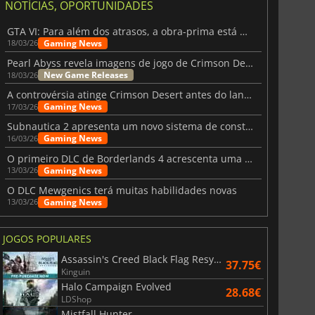
NOTÍCIAS, OPORTUNIDADES
GTA VI: Para além dos atrasos, a obra-prima está quase a chegar
Gaming News
18/03/26
Pearl Abyss revela imagens de jogo de Crimson Desert para a PS5
New Game Releases
18/03/26
A controvérsia atinge Crimson Desert antes do lançamento
Gaming News
17/03/26
Subnautica 2 apresenta um novo sistema de construção de bases
Gaming News
16/03/26
O primeiro DLC de Borderlands 4 acrescenta uma nova personagem e muito mais
Gaming News
13/03/26
O DLC Mewgenics terá muitas habilidades novas
Gaming News
13/03/26
JOGOS POPULARES
Assassin's Creed Black Flag Resynced
37.75€
Kinguin
Halo Campaign Evolved
28.68€
LDShop
Mistfall Hunter