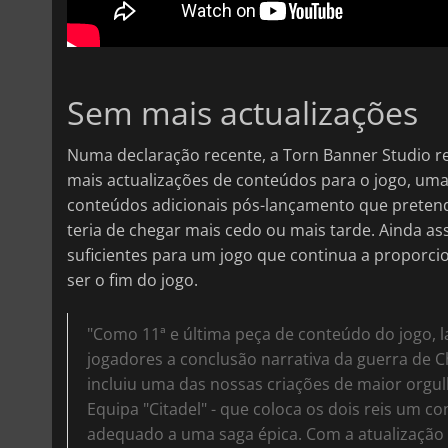
Sem mais actualizações
Numa declaração recente, a Torn Banner Studio r
mais actualizações de conteúdos para o jogo, uma 
conteúdos adicionais pós-lançamento que pretendi
teria de chegar mais cedo ou mais tarde. Ainda a
suficientes para um jogo que continua a proporci
ser o fim do jogo.
"Como 11ª e última peça de conteúdo do jogo, l
jogadores a conclusão narrativa da guerra de Chi
incluiu uma das nossas criações de maior orgul
Equipa "Citadel" - que coloca os dois reis um co
adequado a uma saga épica. Com a atualização