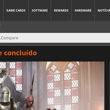
S
GAME CARDS
SOFTWARE
REWARDS
HARDWARE
NOTÍCI
O
e concluído