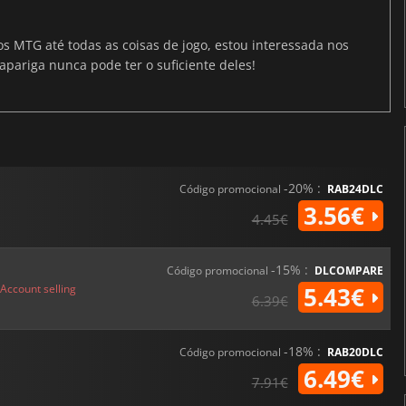
os MTG até todas as coisas de jogo, estou interessada nos
apariga nunca pode ter o suficiente deles!
-20% :
Código promocional
RAB24DLC
3.56€
4.45€
-15% :
Código promocional
DLCOMPARE
Account selling
5.43€
6.39€
-18% :
Código promocional
RAB20DLC
6.49€
7.91€