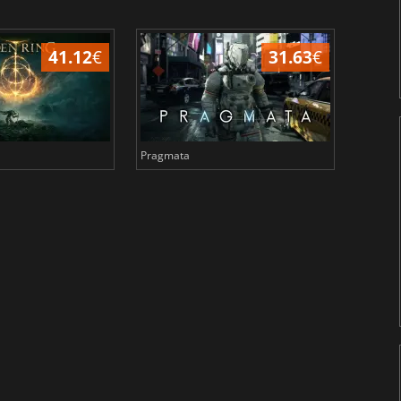
41.12
€
31.63
€
Pragmata
Total 