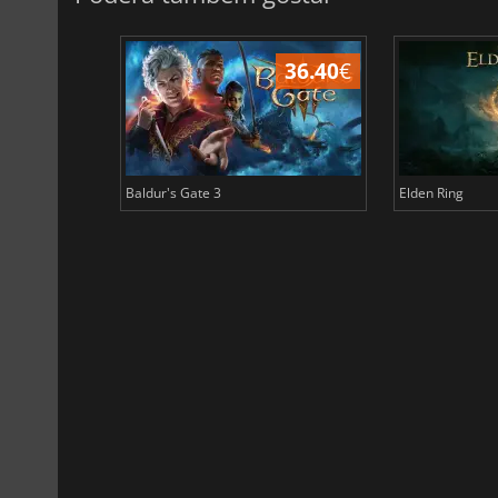
45.17
€
36.40
€
Baldur's Gate 3
Elden Ring