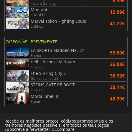
8.99€
Instant Gaming
Montabi
12.09€
LOADED
Marvel Tokon Fighting Souls
41.22€
LDShop
DISPONÍVEL BREVEMENTE
EA SPORTS Madden NFL 27
59.80€
Eneba
Hell Let Loose Vietnam
26.08€
Kinguin
The Sinking City 2
38.92€
Gamesplanet US
STEINS;GATE RE BOOT
20.14€
Kinguin
Mortal Shell II
49.99€
Steam
Recebe os melhores preços, códigos promocionais e os
melhores negócios possíveis, em todos os teus jogos!
Subscreve a newsletter DLCompare