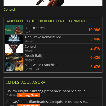
Control
TAMBÉM POSTADO POR REMEDY ENTERTAINMENT
FBC Firebreak
19.98€
G2A
Alan Wake Remastered
3.44€
Kinguin
Control
2.31€
Kinguin
Death Rally
0.42€
Kinguin
Alan Wake Franchise
3.47€
GAMESEAL
EM DESTAQUE AGORA
Hollow Knight: Silksong prepara-se para Sea of Sorrow com um patch
Gaming News
20/03/26
A Invasão dos Illuminados: Conquistar os novos Helldivers 2 Atualização!
Gaming News
19/03/26