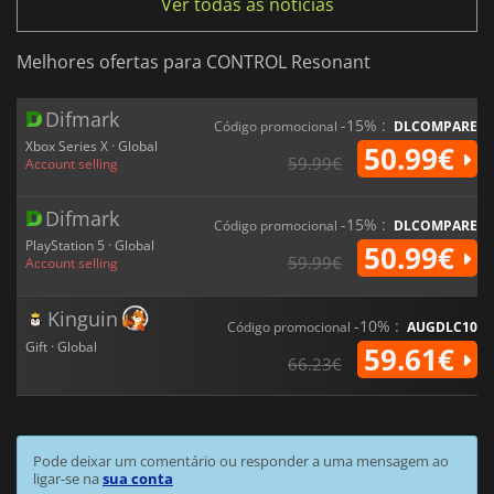
Ver todas as notícias
Melhores ofertas para CONTROL Resonant
Difmark
-15% :
Código promocional
DLCOMPARE
Xbox Series X · Global
50.99€
59.99€
Account selling
Difmark
-15% :
Código promocional
DLCOMPARE
PlayStation 5 · Global
50.99€
59.99€
Account selling
Kinguin
-10% :
Código promocional
AUGDLC10
Gift · Global
59.61€
66.23€
Pode deixar um comentário ou responder a uma mensagem ao
ligar-se na
sua conta