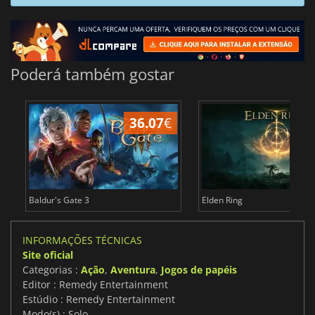
Poderá também gostar
36.07
€
4
Baldur's Gate 3
Elden Ring
INFORMAÇÕES TÉCNICAS
Site oficial
Categorias :
Ação
,
Aventura
,
Jogos de papéis
Editor : Remedy Entertainment
Estúdio : Remedy Entertainment
Modo(s) : Solo