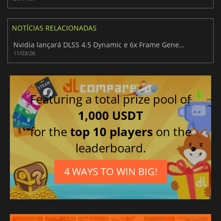
NOTÍCIAS RELACIONADAS
Nvidia lançará DLSS 4.5 Dynamic e 6x Frame Generation no final deste mês
11/03/26
Featuring a total prize pool of
1,000 USDT
for the
top 10 players
on the
leaderboard.
4 WAYS TO WIN BIG!