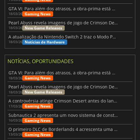
GTA VI: Para além dos atrasos, a obra-prima está quase a chegar
Gaming News
18/03/26
Pearl Abyss revela imagens de jogo de Crimson Desert para a PS5
New Game Releases
18/03/26
A atualização da Nintendo Switch 2 traz o Modo Portátil aos jogos mais antigos da Switch
Notícias de Hardware
18/03/26
NOTÍCIAS, OPORTUNIDADES
GTA VI: Para além dos atrasos, a obra-prima está quase a chegar
Gaming News
18/03/26
Pearl Abyss revela imagens de jogo de Crimson Desert para a PS5
New Game Releases
18/03/26
A controvérsia atinge Crimson Desert antes do lançamento
Gaming News
17/03/26
Subnautica 2 apresenta um novo sistema de construção de bases
Gaming News
16/03/26
O primeiro DLC de Borderlands 4 acrescenta uma nova personagem e muito mais
Gaming News
13/03/26