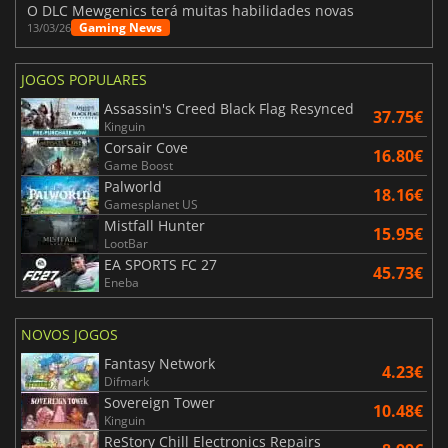
O DLC Mewgenics terá muitas habilidades novas
Gaming News
13/03/26
JOGOS POPULARES
Assassin's Creed Black Flag Resynced
37.75€
Kinguin
Corsair Cove
16.80€
Game Boost
Palworld
18.16€
Gamesplanet US
Mistfall Hunter
15.95€
LootBar
EA SPORTS FC 27
45.73€
Eneba
NOVOS JOGOS
Fantasy Network
4.23€
Difmark
Sovereign Tower
10.48€
Kinguin
ReStory Chill Electronics Repairs