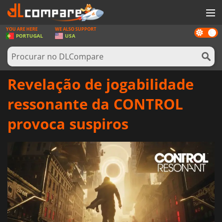
YOU ARE HERE
WE ALSO SUPPORT
Dark
JOGOS
PORTUGAL
USA
mode
GAME CARDS
SOFTWARE
Revelação de jogabilidade
REWARDS
ressonante da CONTROL
HARDWARE
provoca suspiros
NOTÍCIAS
ENTRAR OU REGISTAR