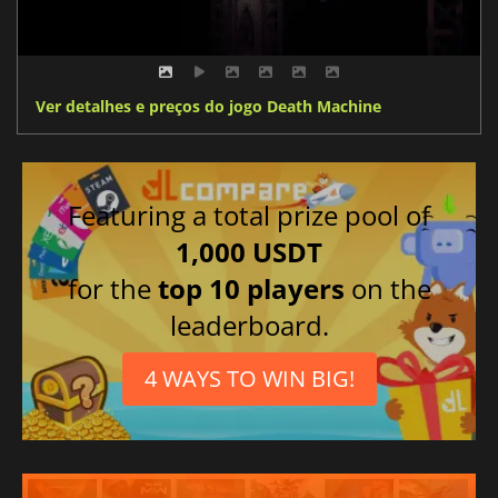
Ver detalhes e preços do jogo Death Machine
Featuring a total prize pool of
1,000 USDT
for the
top 10 players
on the
leaderboard.
4 WAYS TO WIN BIG!