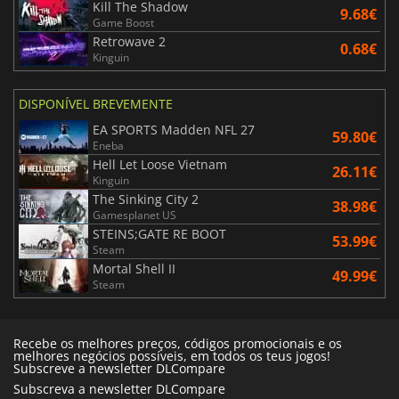
Kill The Shadow
9.68€
Game Boost
Retrowave 2
0.68€
Kinguin
DISPONÍVEL BREVEMENTE
EA SPORTS Madden NFL 27
59.80€
Eneba
Hell Let Loose Vietnam
26.11€
Kinguin
The Sinking City 2
38.98€
Gamesplanet US
STEINS;GATE RE BOOT
53.99€
Steam
Mortal Shell II
49.99€
Steam
Recebe os melhores preços, códigos promocionais e os
melhores negócios possíveis, em todos os teus jogos!
Subscreve a newsletter DLCompare
Subscreva a newsletter DLCompare