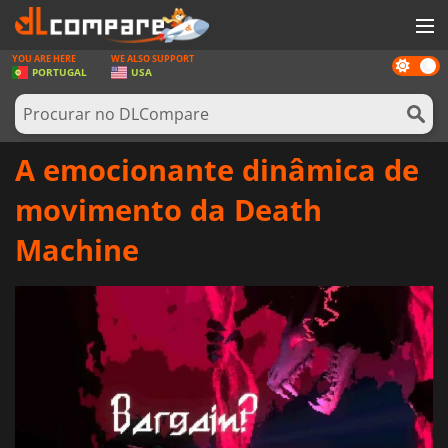
YOU ARE HERE
WE ALSO SUPPORT
Dark
JOGOS
PORTUGAL
USA
mode
GAME CARDS
SOFTWARE
A emocionante dinâmica de
REWARDS
movimento da Death
HARDWARE
Machine
NOTÍCIAS
ENTRAR OU REGISTAR