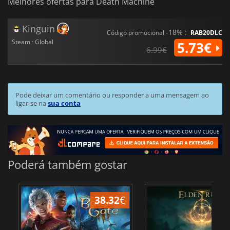
Melhores ofertas para Death Machine
Kinguin
-18% :
Código promocional
RAB20DLC
Steam · Global
5.73€
6.99€
Pode deixar um comentário ou responder a uma mensagem ao
ligar-se na
sua conta
Poderá também gostar
38.32
€
4