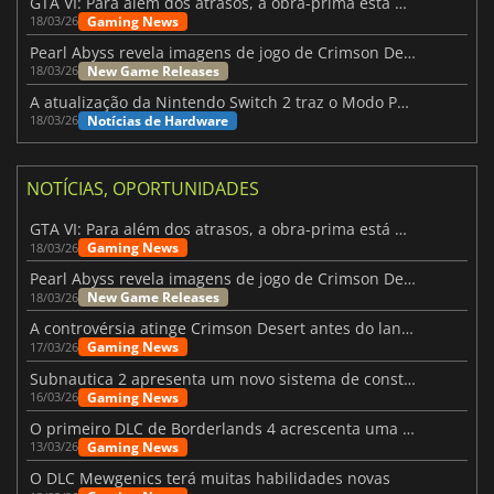
GTA VI: Para além dos atrasos, a obra-prima está quase a chegar
Gaming News
18/03/26
Pearl Abyss revela imagens de jogo de Crimson Desert para a PS5
New Game Releases
18/03/26
A atualização da Nintendo Switch 2 traz o Modo Portátil aos jogos mais antigos da Switch
Notícias de Hardware
18/03/26
NOTÍCIAS, OPORTUNIDADES
GTA VI: Para além dos atrasos, a obra-prima está quase a chegar
Gaming News
18/03/26
Pearl Abyss revela imagens de jogo de Crimson Desert para a PS5
New Game Releases
18/03/26
A controvérsia atinge Crimson Desert antes do lançamento
Gaming News
17/03/26
Subnautica 2 apresenta um novo sistema de construção de bases
Gaming News
16/03/26
O primeiro DLC de Borderlands 4 acrescenta uma nova personagem e muito mais
Gaming News
13/03/26
O DLC Mewgenics terá muitas habilidades novas