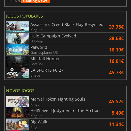
Gaming News
13/03/26
JOGOS POPULARES
Assassin's Creed Black Flag Resynced
37.75€
Kinguin
Halo Campaign Evolved
28.68€
LDShop
Palworld
18.19€
Gamesplanet US
Mistfall Hunter
16.01€
LootBar
EA SPORTS FC 27
45.73€
Eneba
NOVOS JOGOS
Marvel Tokon Fighting Souls
45.52€
Kinguin
HellSlave II Judgment of the Archon
5.49€
Kinguin
Big Walk
11.34€
Kinguin