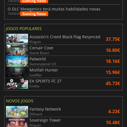
Gaming News
13/03/26
O DLC Mewgenics terá muitas habilidades novas
Gaming News
13/03/26
JOGOS POPULARES
Assassin's Creed Black Flag Resynced
37.75€
Kinguin
Corsair Cove
16.80€
Game Boost
Palworld
18.16€
Gamesplanet US
Mistfall Hunter
15.96€
LootBar
EA SPORTS FC 27
45.73€
Eneba
NOVOS JOGOS
Fantasy Network
4.23€
Difmark
Sovereign Tower
10.48€
Kinguin