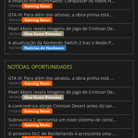
A Invasão dos Illuminados: Conquistar os novos Helldivers 2 Atualização!
Gaming News
19/03/26
GTA VI: Para além dos atrasos, a obra-prima está quase a chegar
Gaming News
18/03/26
Pearl Abyss revela imagens de jogo de Crimson Desert para a PS5
New Game Releases
18/03/26
A atualização da Nintendo Switch 2 traz o Modo Portátil aos jogos mais antigos da Switch
Notícias de Hardware
18/03/26
NOTÍCIAS, OPORTUNIDADES
GTA VI: Para além dos atrasos, a obra-prima está quase a chegar
Gaming News
18/03/26
Pearl Abyss revela imagens de jogo de Crimson Desert para a PS5
New Game Releases
18/03/26
A controvérsia atinge Crimson Desert antes do lançamento
Gaming News
17/03/26
Subnautica 2 apresenta um novo sistema de construção de bases
Gaming News
16/03/26
O primeiro DLC de Borderlands 4 acrescenta uma nova personagem e muito mais