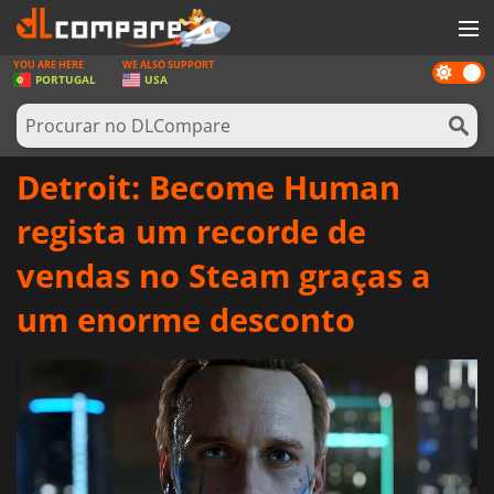
YOU ARE HERE
WE ALSO SUPPORT
Dark
JOGOS
PORTUGAL
USA
mode
GAME CARDS
SOFTWARE
Detroit: Become Human
REWARDS
regista um recorde de
HARDWARE
vendas no Steam graças a
NOTÍCIAS
um enorme desconto
ENTRAR OU REGISTAR