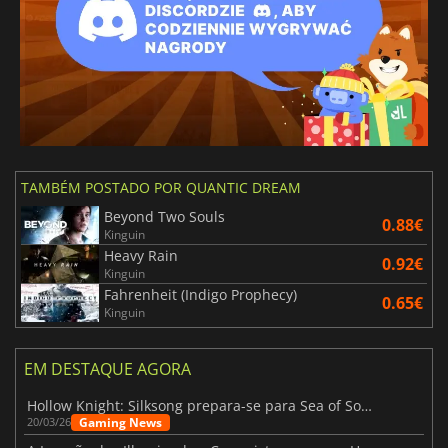
TAMBÉM POSTADO POR QUANTIC DREAM
Beyond Two Souls
0.88€
Kinguin
Heavy Rain
0.92€
Kinguin
Fahrenheit (Indigo Prophecy)
0.65€
Kinguin
EM DESTAQUE AGORA
Hollow Knight: Silksong prepara-se para Sea of Sorrow com um patch
Gaming News
20/03/26