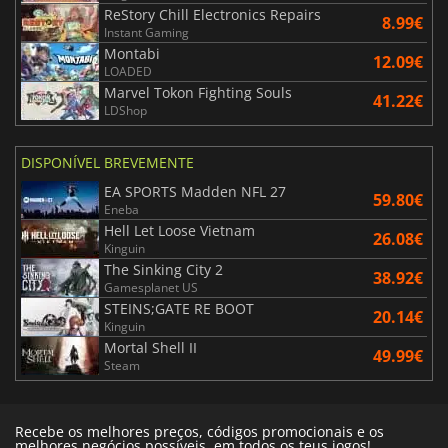
ReStory Chill Electronics Repairs
8.99€
Instant Gaming
Montabi
12.09€
LOADED
Marvel Tokon Fighting Souls
41.22€
LDShop
DISPONÍVEL BREVEMENTE
EA SPORTS Madden NFL 27
59.80€
Eneba
Hell Let Loose Vietnam
26.08€
Kinguin
The Sinking City 2
38.92€
Gamesplanet US
STEINS;GATE RE BOOT
20.14€
Kinguin
Mortal Shell II
49.99€
Steam
Recebe os melhores preços, códigos promocionais e os
melhores negócios possíveis, em todos os teus jogos!