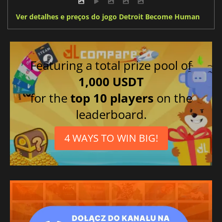
Ver detalhes e preços do jogo Detroit Become Human
Featuring a total prize pool of
1,000 USDT
for the
top 10 players
on the
leaderboard.
4 WAYS TO WIN BIG!