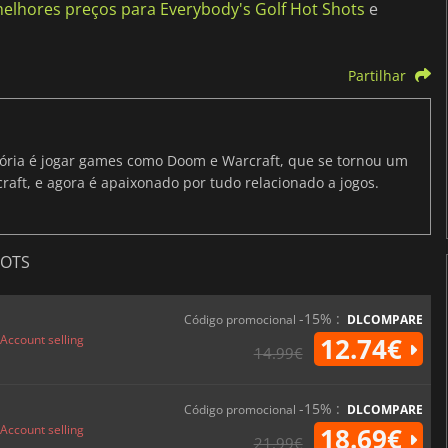
elhores preços para Everybody's Golf Hot Shots
e
Partilhar
ria é jogar games como Doom e Warcraft, que se tornou um
raft, e agora é apaixonado por tudo relacionado a jogos.
HOTS
-15% :
Código promocional
DLCOMPARE
Account selling
12.74€
14.99€
-15% :
Código promocional
DLCOMPARE
Account selling
18.69€
21.99€