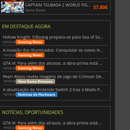
CAPTAIN TSUBASA 2 WORLD FIGHTERS
37.80€
Game Boost
EM DESTAQUE AGORA
Hollow Knight: Silksong prepara-se para Sea of Sorrow com um patch
Gaming News
20/03/26
A Invasão dos Illuminados: Conquistar os novos Helldivers 2 Atualização!
Gaming News
19/03/26
GTA VI: Para além dos atrasos, a obra-prima está quase a chegar
Gaming News
18/03/26
Pearl Abyss revela imagens de jogo de Crimson Desert para a PS5
New Game Releases
18/03/26
A atualização da Nintendo Switch 2 traz o Modo Portátil aos jogos mais antigos da Switch
Notícias de Hardware
18/03/26
NOTÍCIAS, OPORTUNIDADES
GTA VI: Para além dos atrasos, a obra-prima está quase a chegar
Gaming News
18/03/26