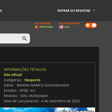
AS
ENTRAR OU REGISTAR
YOU ARE HERE
WE ALSO SUPPORT
Dark
PORTUGAL
USA
mode
INFORMAÇÕES TÉCNICAS
Site oficial
Categorias :
Desporto
Editor : BANDAI NAMCO Entertainment
Estúdio : HYDE, Inc.
Modo(s) : Solo, Multiplayer
Data de Lançamento : 4 de setembro de 2025