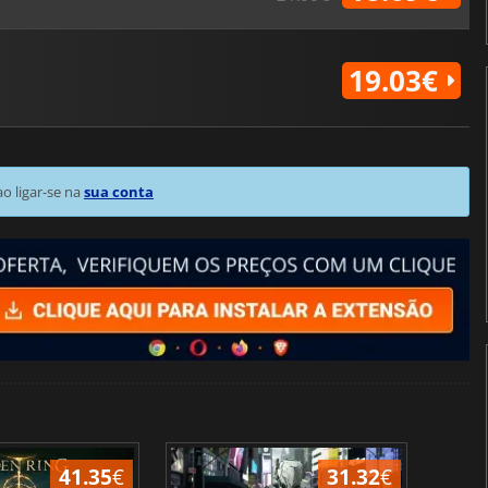
19.03€
 ligar-se na
sua conta
41.35
€
31.32
€