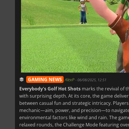
GAMING NEWS
AlexP
-
06/08/2025, 12:51
Everybody's Golf Hot Shots
marks the revival of t
with surprising depth. At its core, the game deliver
between casual fun and strategic intricacy. Player
mechanic—aim, power, and precision—to navigate v
environmental factors like wind and rain. The game 
relaxed rounds, the Challenge Mode featuring ove