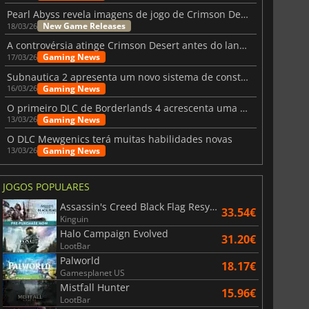
Pearl Abyss revela imagens de jogo de Crimson Desert para a PS5
New Game Releases
18/03/26
A controvérsia atinge Crimson Desert antes do lançamento
Gaming News
17/03/26
Subnautica 2 apresenta um novo sistema de construção de bases
Gaming News
16/03/26
O primeiro DLC de Borderlands 4 acrescenta uma nova personagem e muito mais
Gaming News
13/03/26
O DLC Mewgenics terá muitas habilidades novas
Gaming News
13/03/26
JOGOS POPULARES
Assassin's Creed Black Flag Resynced
33.54€
Kinguin
Halo Campaign Evolved
31.20€
LootBar
Palworld
18.17€
Gamesplanet US
Mistfall Hunter
15.96€
LootBar