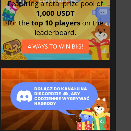
Featuring a total prize pool of
1,000 USDT
for the
top 10 players
on the
leaderboard.
4 WAYS TO WIN BIG!