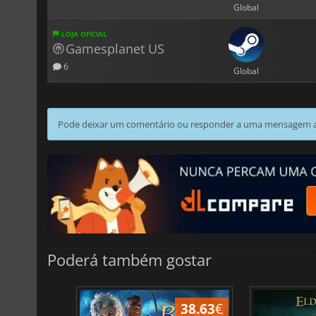
Global
LOJA OFICIAL
Gamesplanet US
6
Global
Pode deixar um comentário ou responder a uma mensagem ao
Poderá também gostar
45.04
€
38.63
€