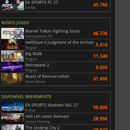
EA SPORTS FC 27
45.76€
Eneba
NOVOS JOGOS
Marvel Tokon Fighting Souls
46.73€
Gamesplanet US
HellSlave II Judgment of the Archon
5.61€
Kinguin
Big Walk
11.34€
Kinguin
Retrowave 2
0.65€
Kinguin
Beast of Reincarnation
31.60€
Game Boost
DISPONÍVEL BREVEMENTE
EA SPORTS Madden NFL 27
59.80€
Eneba
Hell Let Loose Vietnam
28.99€
Instant Gaming
6.75
€
15.48
€
The Sinking City 2