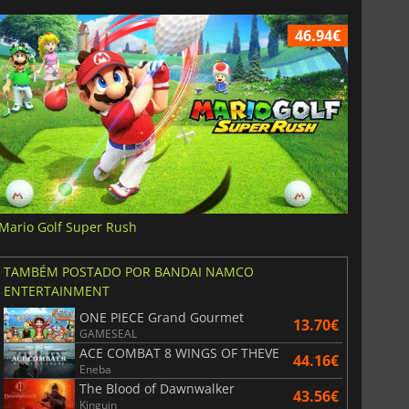
46.94€
Mario Golf Super Rush
TAMBÉM POSTADO POR BANDAI NAMCO
ENTERTAINMENT
ONE PIECE Grand Gourmet
13.70€
GAMESEAL
ACE COMBAT 8 WINGS OF THEVE
44.16€
Eneba
The Blood of Dawnwalker
43.56€
Kinguin