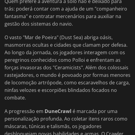
Quem prefere a aventura a solo não é deixado para
trás: poderá contar com a ajuda de um "companheiro
fantasma" e contratar mercenários para auxiliar na
gestão dos sistemas do navio.
O vasto "Mar de Poeira" (Dust Sea) abriga oásis,
masmorras ocultas e cidades que clamam por defesa.
Ao longo da jornada, os jogadores interagem com os
peregrinos conhecidos como Polloi e enfrentam as
forças invasoras dos "Ceramicists". Além dos colossais
rastejadores, o mundo é povoado por formas menores
de locomoção artrópode, como escaravelhos de carga,
ninfas velozes e escorpiões blindados focados no
combate.
A progressão em
DuneCrawl
é marcada por uma
personalização profunda. Ao coletar itens raros como
máscaras, túnicas e talismãs, os jogadores
desbloqueiam novas habilidades e armas. O Crawler