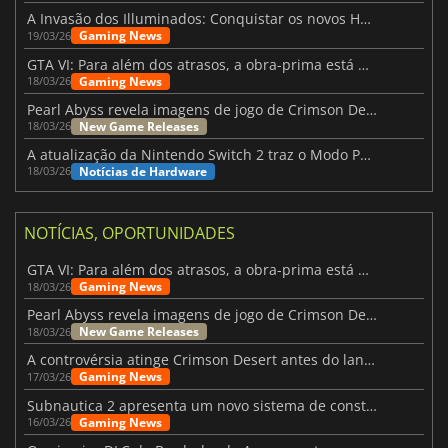
A Invasão dos Illuminados: Conquistar os novos Helldivers 2 Atualização!
Gaming News
19/03/26
GTA VI: Para além dos atrasos, a obra-prima está quase a chegar
Gaming News
18/03/26
Pearl Abyss revela imagens de jogo de Crimson Desert para a PS5
New Game Releases
18/03/26
A atualização da Nintendo Switch 2 traz o Modo Portátil aos jogos mais antigos da Switch
Notícias de Hardware
18/03/26
NOTÍCIAS, OPORTUNIDADES
GTA VI: Para além dos atrasos, a obra-prima está quase a chegar
Gaming News
18/03/26
Pearl Abyss revela imagens de jogo de Crimson Desert para a PS5
New Game Releases
18/03/26
A controvérsia atinge Crimson Desert antes do lançamento
Gaming News
17/03/26
Subnautica 2 apresenta um novo sistema de construção de bases
Gaming News
16/03/26