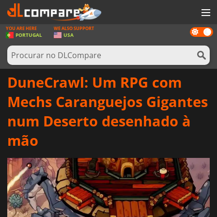
YOU ARE HERE
WE ALSO SUPPORT
Dark
JOGOS
PORTUGAL
USA
mode
GAME CARDS
SOFTWARE
DuneCrawl: Um RPG com
REWARDS
Mechs Caranguejos Gigantes
HARDWARE
num Deserto desenhado à
NOTÍCIAS
mão
ENTRAR OU REGISTAR