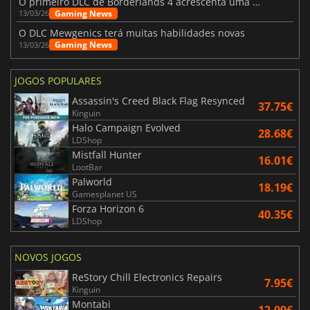
O primeiro DLC de Borderlands 4 acrescenta uma nova personagem e muito mais
Gaming News
13/03/26
O DLC Mewgenics terá muitas habilidades novas
Gaming News
13/03/26
JOGOS POPULARES
Assassin's Creed Black Flag Resynced
37.75€
Kinguin
Halo Campaign Evolved
28.68€
LDShop
Mistfall Hunter
16.01€
LootBar
Palworld
18.19€
Gamesplanet US
Forza Horizon 6
40.35€
LDShop
NOVOS JOGOS
ReStory Chill Electronics Repairs
7.95€
Kinguin
Montabi