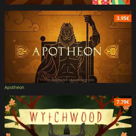
3.95€
Apotheon
7.79€