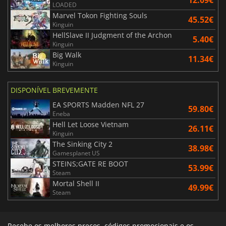
12.09€
LOADED
Marvel Tokon Fighting Souls
45.52€
Kinguin
HellSlave II Judgment of the Archon
5.40€
Kinguin
Big Walk
11.34€
Kinguin
DISPONÍVEL BREVEMENTE
EA SPORTS Madden NFL 27
59.80€
Eneba
Hell Let Loose Vietnam
26.11€
Kinguin
The Sinking City 2
38.98€
Gamesplanet US
STEINS;GATE RE BOOT
53.99€
Steam
Mortal Shell II
49.99€
Steam
Recebe os melhores preços, códigos promocionais e os