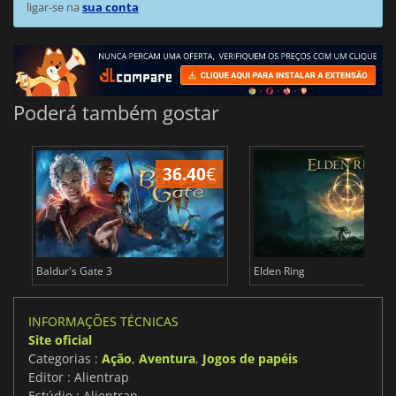
ligar-se na
sua conta
Poderá também gostar
36.40
€
4
Baldur's Gate 3
Elden Ring
INFORMAÇÕES TÉCNICAS
Site oficial
Categorias :
Ação
,
Aventura
,
Jogos de papéis
Editor : Alientrap
Estúdio : Alientrap