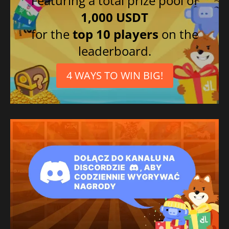
Featuring a total prize pool of
1,000 USDT
for the
top 10 players
on the
leaderboard.
4 WAYS TO WIN BIG!