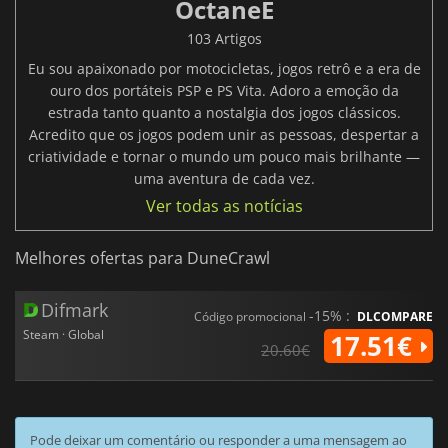
OctaneE
103 Artigos
Eu sou apaixonado por motocicletas, jogos retrô e a era de
ouro dos portáteis PSP e PS Vita. Adoro a emoção da
estrada tanto quanto a nostalgia dos jogos clássicos.
Acredito que os jogos podem unir as pessoas, despertar a
criatividade e tornar o mundo um pouco mais brilhante —
uma aventura de cada vez.
Ver todas as notícias
Melhores ofertas para DuneCrawl
Difmark
-15% :
Código promocional
DLCOMPARE
Steam · Global
17.51€
20.60€
Pode deixar um comentário ou responder a uma mensagem ao