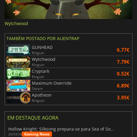
Wytchwood
TAMBÉM POSTADO POR ALIENTRAP
GUNHEAD
6.77€
Kinguin
Wytchwood
7.79€
Kinguin
Cryptark
0.52€
Kinguin
Maximum Override
6.89€
Steam
Apotheon
3.95€
Kinguin
EM DESTAQUE AGORA
Hollow Knight: Silksong prepara-se para Sea of Sorrow com um patch
Gaming News
20/03/26