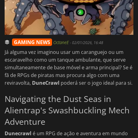
GAMING NEWS
OctaneE
-
02/01/2026, 16:48
Já alguma vez imaginou usar um caranguejo ou um
escaravelho como um tanque ambulante, que serve
simultaneamente de base móvel e arma principal? Se é
fã de RPGs de piratas mas procura algo com uma
reviravolta,
DuneCrawl
poderá ser o jogo ideal para si.
Navigating the Dust Seas in
Alientrap's Swashbuckling Mech
Adventure
Dunecrawl
é um RPG de ação e aventura em mundo