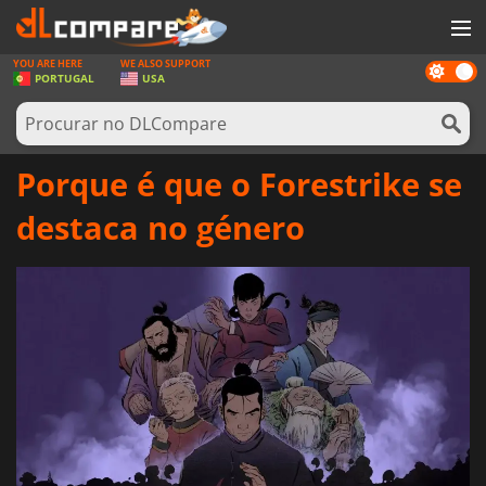
YOU ARE HERE
WE ALSO SUPPORT
Dark
JOGOS
PORTUGAL
USA
mode
GAME CARDS
SOFTWARE
Porque é que o Forestrike se
REWARDS
destaca no género
HARDWARE
NOTÍCIAS
ENTRAR OU REGISTAR