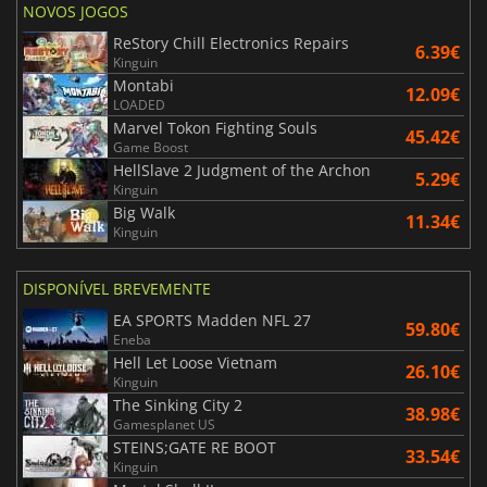
NOVOS JOGOS
ReStory Chill Electronics Repairs
6.39€
Kinguin
Montabi
12.09€
LOADED
Marvel Tokon Fighting Souls
45.42€
Game Boost
HellSlave 2 Judgment of the Archon
5.29€
Kinguin
Big Walk
11.34€
Kinguin
DISPONÍVEL BREVEMENTE
EA SPORTS Madden NFL 27
59.80€
Eneba
Hell Let Loose Vietnam
26.10€
Kinguin
The Sinking City 2
38.98€
Gamesplanet US
STEINS;GATE RE BOOT
33.54€
Kinguin