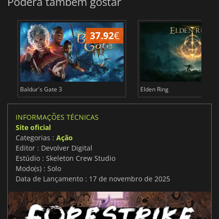
Poderá também gostar
37.92
€
4
Baldur's Gate 3
Elden Ring
INFORMAÇÕES TÉCNICAS
Site oficial
Categorias :
Ação
Editor : Devolver Digital
Estúdio : Skeleton Crew Studio
Modo(s) : Solo
Data de Lançamento : 17 de novembro de 2025