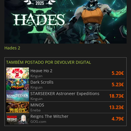
Hades 2
TAMBÉM POSTADO POR DEVOLVER DIGITAL
Heave Ho 2
5.20€
Kinguin
Dark Scrolls
5.23€
Kinguin
STARSEEKER Astroneer Expeditions
18.73€
Kinguin
MINOS
13.23€
Eneba
Reigns The Witcher
4.79€
GOG.com