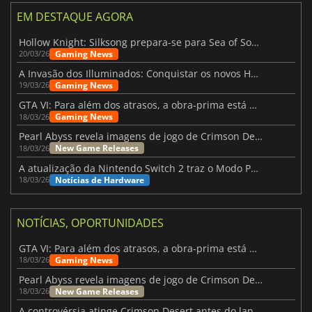
EM DESTAQUE AGORA
Hollow Knight: Silksong prepara-se para Sea of Sorrow com um patch
Gaming News
20/03/26
A Invasão dos Illuminados: Conquistar os novos Helldivers 2 Atualização!
Gaming News
19/03/26
GTA VI: Para além dos atrasos, a obra-prima está quase a chegar
Gaming News
18/03/26
Pearl Abyss revela imagens de jogo de Crimson Desert para a PS5
New Game Releases
18/03/26
A atualização da Nintendo Switch 2 traz o Modo Portátil aos jogos mais antigos da Switch
Notícias de Hardware
18/03/26
NOTÍCIAS, OPORTUNIDADES
GTA VI: Para além dos atrasos, a obra-prima está quase a chegar
Gaming News
18/03/26
Pearl Abyss revela imagens de jogo de Crimson Desert para a PS5
New Game Releases
18/03/26
A controvérsia atinge Crimson Desert antes do lançamento