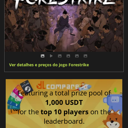
Ver detalhes e preços do jogo Forestrike
Featuring a total prize pool of
1,000 USDT
for the
top 10 players
on the
leaderboard.