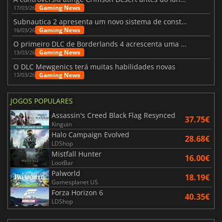
Gaming News
17/03/26
Subnautica 2 apresenta um novo sistema de construção de bases
Gaming News
16/03/26
O primeiro DLC de Borderlands 4 acrescenta uma nova personagem e muito mais
Gaming News
13/03/26
O DLC Mewgenics terá muitas habilidades novas
Gaming News
13/03/26
JOGOS POPULARES
Assassin's Creed Black Flag Resynced
37.75€
Kinguin
Halo Campaign Evolved
28.68€
LDShop
Mistfall Hunter
16.00€
LootBar
Palworld
18.19€
Gamesplanet US
Forza Horizon 6
40.35€
LDShop