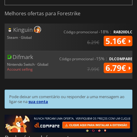
Melhores ofertas para Forestrike
Kinguin
-18% :
Código promocional
RAB20DLC
Steam · Global
5.16€
6.29€
Difmark
-15% :
Código promocional
DLCOMPARE
Nintendo Switch · Global
6.79€
7.99€
Account selling
Pode deixar um comentário ou responder a uma mensagem ao
ligar-se na
sua conta