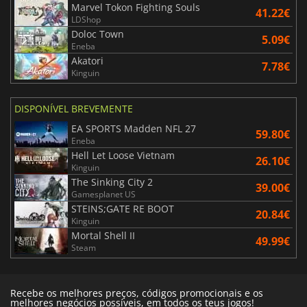
Marvel Tokon Fighting Souls
41.22€
LDShop
Doloc Town
5.09€
Eneba
Akatori
7.78€
Kinguin
DISPONÍVEL BREVEMENTE
EA SPORTS Madden NFL 27
59.80€
Eneba
Hell Let Loose Vietnam
26.10€
Kinguin
The Sinking City 2
39.00€
Gamesplanet US
STEINS;GATE RE BOOT
20.84€
Kinguin
Mortal Shell II
49.99€
Steam
Recebe os melhores preços, códigos promocionais e os
melhores negócios possíveis, em todos os teus jogos!