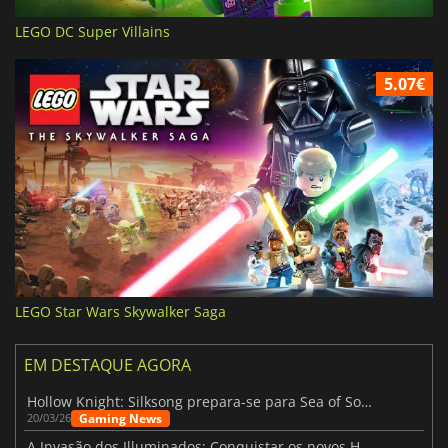
LEGO DC Super Villains
5.07€
LEGO Star Wars Skywalker Saga
EM DESTAQUE AGORA
Hollow Knight: Silksong prepara-se para Sea of Sorrow com um patch
Gaming News
20/03/26
A Invasão dos Illuminados: Conquistar os novos Helldivers 2 Atualização!