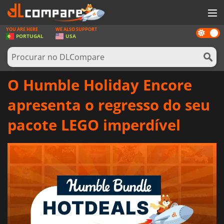
YOU ARE HERE
WE ALSO SUPPORT
Dark
JOGOS
PORTUGAL
USA
mode
GAME CARDS
SOFTWARE
O Humble Holiday Encore
REWARDS
apresenta o regresso do seu
HARDWARE
pacote LEGO imperdível
NOTÍCIAS
ENTRAR OU REGISTAR