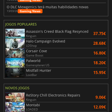
O DLC Mewgenics terá muitas habilidades novas
Gaming News
13/03/26
JOGOS POPULARES
Assassin's Creed Black Flag Resynced
37.75€
Kinguin
Halo Campaign Evolved
28.68€
LDShop
Corsair Cove
16.80€
Game Boost
Palworld
18.20€
Gamesplanet US
Mistfall Hunter
15.95€
LootBar
NOVOS JOGOS
ReStory Chill Electronics Repairs
9.06€
Kinguin
Montabi
12.09€
LOADED