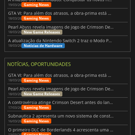
Gaming News
19/03/26
GTA VI: Para além dos atrasos, a obra-prima está quase a chegar
Gaming News
18/03/26
Pearl Abyss revela imagens de jogo de Crimson Desert para a PS5
New Game Releases
18/03/26
A atualização da Nintendo Switch 2 traz o Modo Portátil aos jogos mais antigos da Switch
Notícias de Hardware
18/03/26
NOTÍCIAS, OPORTUNIDADES
GTA VI: Para além dos atrasos, a obra-prima está quase a chegar
Gaming News
18/03/26
Pearl Abyss revela imagens de jogo de Crimson Desert para a PS5
New Game Releases
18/03/26
A controvérsia atinge Crimson Desert antes do lançamento
Gaming News
17/03/26
Subnautica 2 apresenta um novo sistema de construção de bases
Gaming News
16/03/26
O primeiro DLC de Borderlands 4 acrescenta uma nova personagem e muito mais
Gaming News
13/03/26