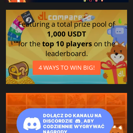
Featuring a total prize pool of
1,000 USDT
for the
top 10 players
on the
leaderboard.
4 WAYS TO WIN BIG!