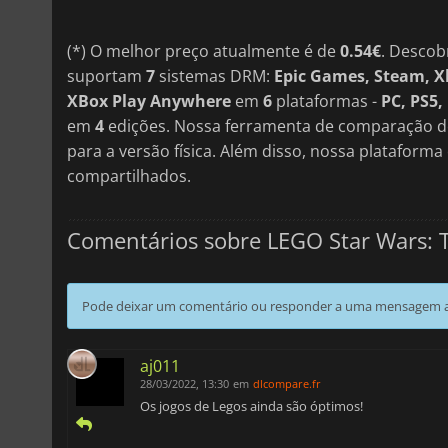
(*) O melhor preço atualmente é de
0.54€
. Descob
suportam
7
sistemas DRM:
Epic Games, Steam, X
XBox Play Anywhere
em
6
plataformas -
PC, PS5,
em
4
edições. Nossa ferramenta de comparação de
para a versão física. Além disso, nossa plataform
compartilhados.
Comentários sobre LEGO Star Wars: 
Pode deixar um comentário ou responder a uma mensagem ao
aj011
28/03/2022, 13:30
em
dlcompare.fr
Os jogos de Legos ainda são óptimos!