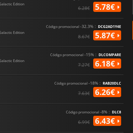
Galactic Edition
5.78€
6.28€
-32.3% :
Código promocional
DCG2AD1Y4E
Galactic Edition
5.87€
8.67€
-15% :
Código promocional
DLCOMPARE
Galactic Edition
6.18€
7.27€
-18% :
Código promocional
RAB20DLC
6.26€
7.63€
-8% :
Código promocional
DLC8
6.43€
6.99€