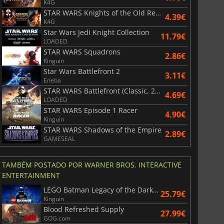
K4G
STAR WARS Knights of the Old Republic Bundle
4.39€
K4G
Star Wars Jedi Knight Collection
11.79€
LOADED
STAR WARS Squadrons
2.86€
Kinguin
Star Wars Battlefront 2
3.11€
Eneba
STAR WARS Battlefront (Classic, 2004)
4.69€
LOADED
STAR WARS Episode 1 Racer
4.90€
Kinguin
STAR WARS Shadows of the Empire
2.89€
GAMESEAL
TAMBÉM POSTADO POR WARNER BROS. INTERACTIVE
ENTERTAINMENT
LEGO Batman Legacy of the Dark Knight
25.79€
Kinguin
Blood Refreshed Supply
27.99€
GOG.com