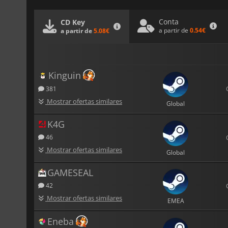
Conta
CD Key
a partir de
0.54€
a partir de
5.08€
Kinguin
381
Mostrar ofertas similares
Global
K4G
46
Mostrar ofertas similares
Global
GAMESEAL
42
Mostrar ofertas similares
EMEA
Eneba