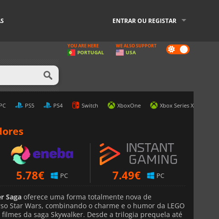
AS
ENTRAR OU REGISTAR
YOU ARE HERE
WE ALSO SUPPORT
Dark
PORTUGAL
USA
mode
PC
PS5
PS4
Switch
XboxOne
Xbox Series X
dores
5.78
€
7.49
€
PC
PC
r Saga
oferece uma forma totalmente nova de
erso Star Wars, combinando o charme e o humor da LEGO
 filmes da saga Skywalker. Desde a trilogia prequela até