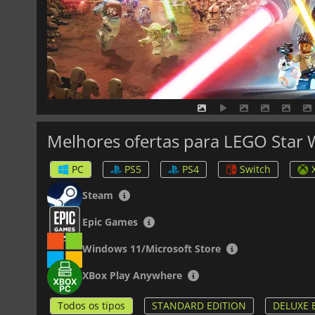
Melhores ofertas para LEGO Star 
PC
PS5
PS4
Switch
Steam
Epic Games
Windows 11/Microsoft Store
XBox Play Anywhere
Todos os tipos
STANDARD EDITION
DELUXE 