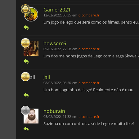
Gamer2021
12/02/2022, 05:35
em
dlcompare.fr
Um jogo de lego que será como os filmes, penso eu.
bowserc6
09/02/2022, 22:58
em
dlcompare.fr
Um dos melhores jogos de Lego com a saga Skywalker
Jail
08/02/2022, 08:50
em
dlcompare.fr
Um bom joguinho de lego! Realmente não é mau
noburain
05/02/2022, 11:32
em
dlcompare.fr
Sozinha ou com outros, a série Lego é muito fixe!