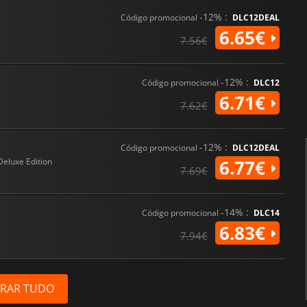
-12% :
Código promocional
DLC12DEAL
6.65€
7.56€
-12% :
Código promocional
DLC12
6.71€
7.62€
-12% :
Código promocional
DLC12DEAL
Deluxe Edition
6.77€
7.69€
-14% :
Código promocional
DLC14
6.83€
7.94€
RAR TUDO