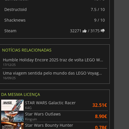
Destructoid
7.5 / 10
Shacknews
9 / 10
Steam
32271
/ 3175
NOTÍCIAS RELACIONADAS
Humble Holiday Encore 2025 traz de volta LEGO Worlds Collide com 17 jogos
17/12/25
Uma viagem sentida pelo mundo das LEGO Voyagers
16/09/25
DA MESMA LICENÇA
STAR WARS Galactic Racer
32.51€
K4G
Star Wars Outlaws
8.90€
Kinguin
Star Wars Bounty Hunter
0.78€