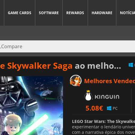
S
GAME CARDS
SOFTWARE
REWARDS
HARDWARE
NOTÍCI
he Skywalker Saga
ao melhor preço
Melhores Vende
5.08
€
PC
LEGO Star Wars: The Skywalke
experimentar o lendário univ
com a narrativa épica dos nove