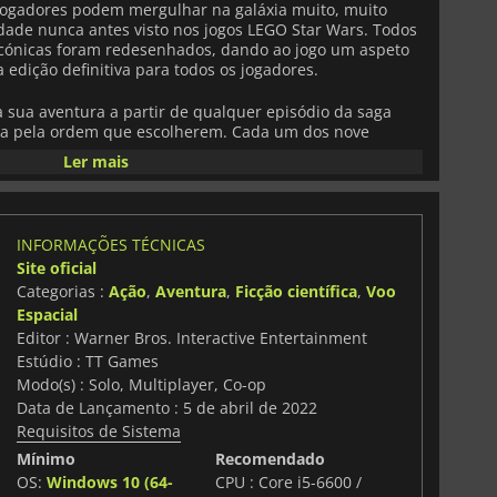
 jogadores podem mergulhar na galáxia muito, muito
dade nunca antes visto nos jogos LEGO Star Wars. Todos
 icónicas foram redesenhados, dando ao jogo um aspeto
 edição definitiva para todos os jogadores.
sua aventura a partir de qualquer episódio da saga
ria pela ordem que escolherem. Cada um dos nove
baseadas na história, o que perfaz um total de 45 níveis
Ler mais
oração. Ao contrário dos anteriores títulos LEGO Star
 não linear e de mundo aberto, permitindo aos
ivremente, descobrir segredos e completar missões
mo.
INFORMAÇÕES TÉCNICAS
Site oficial
: The Skywalker Saga
é rico e extenso, com mais de 20
Categorias :
Ação
,
Aventura
,
Ficção científica
,
Voo
s, desde as dunas do deserto de Tatooine às florestas de
de Hoth. Os jogadores podem interagir com o ambiente,
Espacial
os LEGO e descobrir objectivos escondidos, fazendo com
Editor : Warner Bros. Interactive Entertainment
 cheio de surpresas. O jogo incentiva a curiosidade e a
Estúdio : TT Games
xploração com melhoramentos, coleccionáveis e novas
Modo(s) : Solo, Multiplayer, Co-op
Data de Lançamento : 5 de abril de 2022
Requisitos de Sistema
m uma mecânica mais profunda e variada. As
bres de luz com combos dinâmicos e poderes da Força,
Mínimo
Recomendado
ongo alcance podem apontar com precisão numa
OS:
Windows 10 (64-
CPU : Core i5-6600 /
 Cada personagem pertence a uma classe, como Jedi,