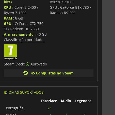
bits)
Ryzen 3 3100
ui habilidades únicas e caminhos de atualização,
CPU
: Core i5-2400 /
GPU : GeForce GTX 780 /
tar a sua abordagem a diferentes missões e desafios.
Ryzen 3 1200
Radeon R9 290
RAM
: 8 GB
sonagens jogáveis, desde heróis lendários como Luke
i a vilões favoritos dos fãs como Darth Vader e o
GPU
: GeForce GTX 750
rsonagem é representada em forma de LEGO com
Ti / Radeon HD 7850
des exclusivas, garantindo que o humor e a
Armazenamento
: 40 GB
GO transpareçam. Os jogadores também podem pilotar
Classificação por idade
o caças estelares, speeders e naves icónicas, oferecendo
terra, no espaço e acima.
r Saga
O LEGO Star Wars oferece a experiência LEGO
olvente de sempre, com um design não linear, uma
Steam Deck:
Aprovado
inados e centenas de personagens para desbloquear.
45 Conquistas no Steam
IDIOMAS SUPORTADOS
Interface
Áudio
Legendas
Português