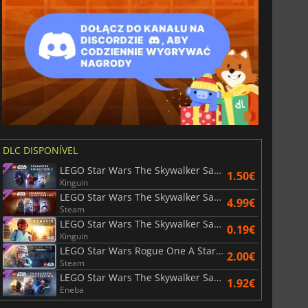
Árabe
DLC DISPONÍVEL
LEGO Star Wars The Skywalker Saga Character Collection 2
1.50€
Kinguin
LEGO Star Wars The Skywalker Saga Character Collection 1 & 2
4.99€
Steam
LEGO Star Wars The Skywalker Saga Classic Character Pack
0.19€
Kinguin
LEGO Star Wars Rogue One A Star Wars Story Character Pack
2.00€
Steam
LEGO Star Wars The Skywalker Saga Character Collection
1.92€
Eneba