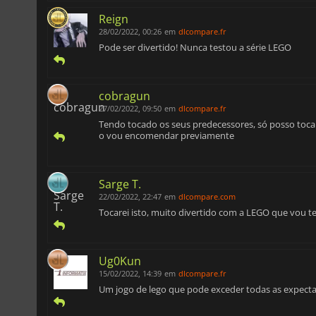
Reign
28/02/2022, 00:26
em
dlcompare.fr
Pode ser divertido! Nunca testou a série LEGO
cobragun
27/02/2022, 09:50
em
dlcompare.fr
Tendo tocado os seus predecessores, só posso toc
o vou encomendar previamente
Sarge T.
22/02/2022, 22:47
em
dlcompare.com
Tocarei isto, muito divertido com a LEGO que vou ter
Ug0Kun
15/02/2022, 14:39
em
dlcompare.fr
Um jogo de lego que pode exceder todas as expecta