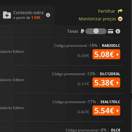
Bounty Hunter ou Droid, e poss
permitindo aos jogadores adap
Partilhar
Conteúdo extra
a partir de
1.50€
Monitorizar preços
O jogo inclui cerca de 500 per
Skywalker, Rey e Obi-Wan Kenob
Taxas
Taxas
Imperador Palpatine. Cada pe
animações distintas e habilida
personalidade do universo LE
-18% :
Código promocional
RAB20DLC
mais de 100 veículos, incluind
Galactic Edition
5.08€
uma jogabilidade dinâmica em 
6.20€
LEGO Star Wars: The Skywalke
Star Wars mais completa e env
-12% :
Código promocional
DLC12DEAL
galáxia expansiva, visuais ref
Galactic Edition
5.38€
6.11€
-17% :
Código promocional
SEAL17DLC
Galactic Edition
5.54€
6.67€
-8% :
Código promocional
DLC8