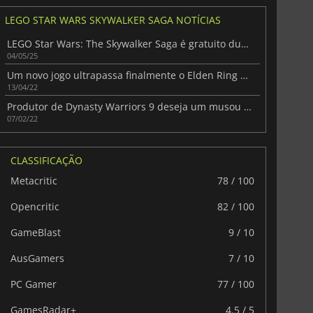
LEGO STAR WARS SKYWALKER SAGA NOTÍCIAS
LEGO Star Wars: The Skywalker Saga é gratuito durante as próximas 24 horas
04/05/25
Um novo jogo ultrapassa finalmente o Elden Ring no Steam
13/04/22
Produtor de Dynasty Warriors 9 deseja um musou de Star Wars
07/02/22
CLASSIFICAÇÃO
Metacritic
78 / 100
Opencritic
82 / 100
GameBlast
9 / 10
AusGamers
7 / 10
PC Gamer
77 / 100
GamesRadar+
4.5 / 5