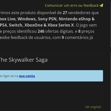
Comunicar um erro ou feedback
rimos este produto disponível de
27
vendedores que
box Live, Windows, Sony PSN, Nintendo eShop &
 PS4, Switch, XboxOne & Xbox Series X
. O jogo vem
 preços identificou
246
ofertas digitais. e
8
preços
a exibe feedback de usuários, com
9
comentários já
The Skywalker Saga
 ligar-se na
sua conta
Ver original