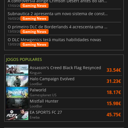
A controvérsia atinge Crimson Desert antes do lançamento
Gaming News
17/03/26
Subnautica 2 apresenta um novo sistema de construção de bases
Gaming News
16/03/26
O primeiro DLC de Borderlands 4 acrescenta uma nova personagem e muito mais
Gaming News
13/03/26
O DLC Mewgenics terá muitas habilidades novas
Gaming News
13/03/26
JOGOS POPULARES
Assassin's Creed Black Flag Resynced
33.54€
Kinguin
Halo Campaign Evolved
31.23€
LootBar
Palworld
18.17€
Gamesplanet US
Mistfall Hunter
15.98€
LootBar
EA SPORTS FC 27
45.75€
Eneba