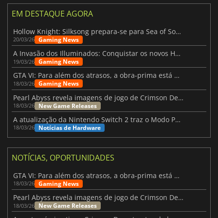
EM DESTAQUE AGORA
Hollow Knight: Silksong prepara-se para Sea of Sorrow com um patch
Gaming News
20/03/26
A Invasão dos Illuminados: Conquistar os novos Helldivers 2 Atualização!
Gaming News
19/03/26
GTA VI: Para além dos atrasos, a obra-prima está quase a chegar
Gaming News
18/03/26
Pearl Abyss revela imagens de jogo de Crimson Desert para a PS5
New Game Releases
18/03/26
A atualização da Nintendo Switch 2 traz o Modo Portátil aos jogos mais antigos da Switch
Notícias de Hardware
18/03/26
NOTÍCIAS, OPORTUNIDADES
GTA VI: Para além dos atrasos, a obra-prima está quase a chegar
Gaming News
18/03/26
Pearl Abyss revela imagens de jogo de Crimson Desert para a PS5
New Game Releases
18/03/26