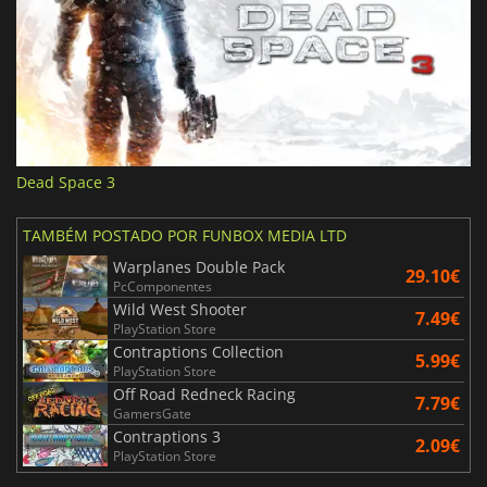
Dead Space 3
TAMBÉM POSTADO POR FUNBOX MEDIA LTD
Warplanes Double Pack
29.10€
PcComponentes
Wild West Shooter
7.49€
PlayStation Store
Contraptions Collection
5.99€
PlayStation Store
Off Road Redneck Racing
7.79€
GamersGate
Contraptions 3
2.09€
PlayStation Store