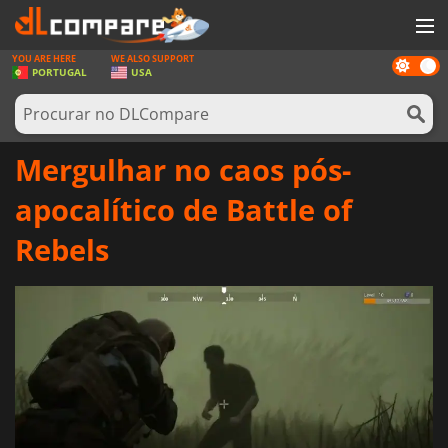
YOU ARE HERE
WE ALSO SUPPORT
Dark
JOGOS
PORTUGAL
USA
mode
GAME CARDS
SOFTWARE
Mergulhar no caos pós-
REWARDS
apocalítico de Battle of
HARDWARE
Rebels
NOTÍCIAS
ENTRAR OU REGISTAR