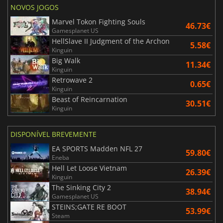
NOVOS JOGOS
Marvel Tokon Fighting Souls
46.73€
Gamesplanet US
HellSlave II Judgment of the Archon
5.58€
Kinguin
Big Walk
11.34€
Kinguin
Retrowave 2
0.65€
Kinguin
Beast of Reincarnation
30.51€
Kinguin
DISPONÍVEL BREVEMENTE
EA SPORTS Madden NFL 27
59.80€
Eneba
Hell Let Loose Vietnam
26.39€
Kinguin
The Sinking City 2
38.94€
Gamesplanet US
STEINS;GATE RE BOOT
53.99€
Steam