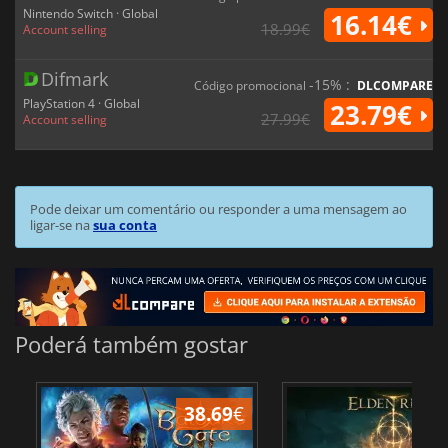
Nintendo Switch · Global
16.14€
18.99€
Account selling
Difmark
-15% :
Código promocional
DLCOMPARE
PlayStation 4 · Global
23.79€
27.99€
Account selling
Pode deixar um comentário ou responder a uma mensagem ao
ligar-se na
sua conta
Poderá também gostar
38.69
€
4