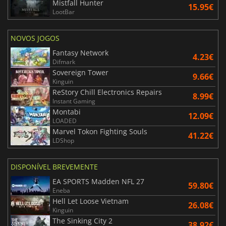
Mistfall Hunter
15.95€
LootBar
NOVOS JOGOS
Fantasy Network
4.23€
Difmark
Sovereign Tower
9.66€
Kinguin
ReStory Chill Electronics Repairs
8.99€
Instant Gaming
Montabi
12.09€
LOADED
Marvel Tokon Fighting Souls
41.22€
LDShop
DISPONÍVEL BREVEMENTE
EA SPORTS Madden NFL 27
59.80€
Eneba
Hell Let Loose Vietnam
26.08€
Kinguin
The Sinking City 2
38.92€