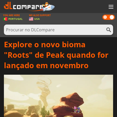
YOU ARE HERE
WE ALSO SUPPORT
Dark
JOGOS
PORTUGAL
USA
mode
GAME CARDS
SOFTWARE
Explore o novo bioma
REWARDS
"Roots" de Peak quando for
HARDWARE
lançado em novembro
NOTÍCIAS
ENTRAR OU REGISTAR