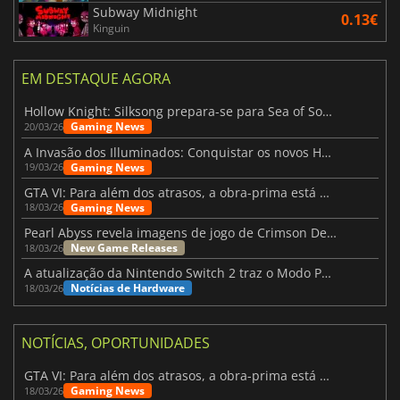
Subway Midnight
0.13€
Kinguin
EM DESTAQUE AGORA
Hollow Knight: Silksong prepara-se para Sea of Sorrow com um patch
Gaming News
20/03/26
A Invasão dos Illuminados: Conquistar os novos Helldivers 2 Atualização!
Gaming News
19/03/26
GTA VI: Para além dos atrasos, a obra-prima está quase a chegar
Gaming News
18/03/26
Pearl Abyss revela imagens de jogo de Crimson Desert para a PS5
New Game Releases
18/03/26
A atualização da Nintendo Switch 2 traz o Modo Portátil aos jogos mais antigos da Switch
Notícias de Hardware
18/03/26
NOTÍCIAS, OPORTUNIDADES
GTA VI: Para além dos atrasos, a obra-prima está quase a chegar
Gaming News
18/03/26