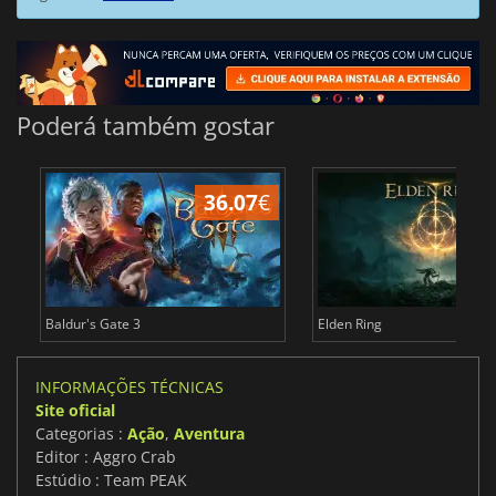
Poderá também gostar
36.07
€
4
Baldur's Gate 3
Elden Ring
INFORMAÇÕES TÉCNICAS
Site oficial
Categorias :
Ação
,
Aventura
Editor : Aggro Crab
Estúdio : Team PEAK