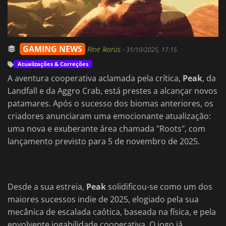
GAMING NEWS
Rine Ikarus
-
31/10/2025, 17:15
Atualizações & Correções
A aventura cooperativa aclamada pela crítica,
Peak
, da
Landfall e da Aggro Crab, está prestes a alcançar novos
patamares. Após o sucesso dos biomas anteriores, os
criadores anunciaram uma emocionante atualização:
uma nova e exuberante área chamada "Roots", com
lançamento previsto para 5 de novembro de 2025.
Desde a sua estreia,
Peak
solidificou-se como um dos
maiores sucessos indie de 2025, elogiado pela sua
mecânica de escalada caótica, baseada na física, e pela
envolvente jogabilidade cooperativa. O jogo já