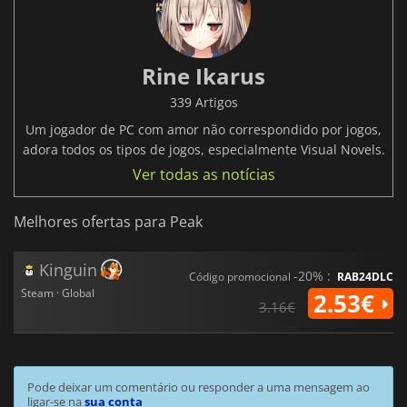
Rine Ikarus
339 Artigos
Um jogador de PC com amor não correspondido por jogos,
adora todos os tipos de jogos, especialmente Visual Novels.
Ver todas as notícias
Melhores ofertas para Peak
Kinguin
-20% :
Código promocional
RAB24DLC
Steam · Global
2.53€
3.16€
Pode deixar um comentário ou responder a uma mensagem ao
ligar-se na
sua conta