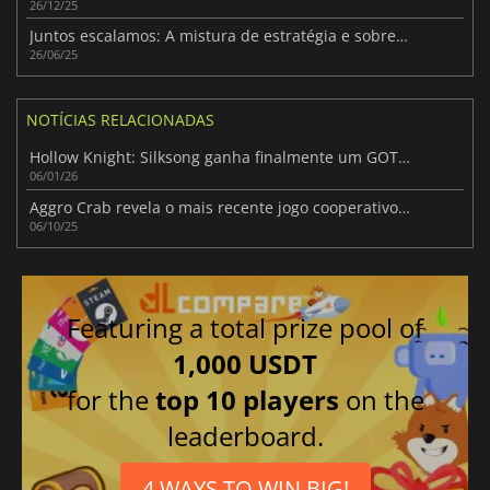
26/12/25
Juntos escalamos: A mistura de estratégia e sobrevivência da PEAK
26/06/25
NOTÍCIAS RELACIONADAS
Hollow Knight: Silksong ganha finalmente um GOTY sobre Expedition 33
06/01/26
Aggro Crab revela o mais recente jogo cooperativo caótico: Crashout Crew
06/10/25
Featuring a total prize pool of
1,000 USDT
for the
top 10 players
on the
leaderboard.
4 WAYS TO WIN BIG!