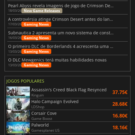
Pearl Abyss revela imagens de jogo de Crimson Desert para a PS5
New Game Releases
18/03/26
A controvérsia atinge Crimson Desert antes do lançamento
Gaming News
17/03/26
Subnautica 2 apresenta um novo sistema de construção de bases
Gaming News
16/03/26
O primeiro DLC de Borderlands 4 acrescenta uma nova personagem e muito mais
Gaming News
13/03/26
O DLC Mewgenics terá muitas habilidades novas
Gaming News
13/03/26
JOGOS POPULARES
Assassin's Creed Black Flag Resynced
37.75€
Kinguin
Halo Campaign Evolved
28.68€
LDShop
Corsair Cove
16.80€
Game Boost
Palworld
18.16€
Gamesplanet US