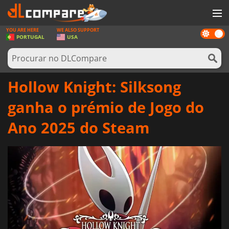
YOU ARE HERE
WE ALSO SUPPORT
Dark
JOGOS
PORTUGAL
USA
mode
GAME CARDS
SOFTWARE
Hollow Knight: Silksong
REWARDS
ganha o prémio de Jogo do
HARDWARE
Ano 2025 do Steam
NOTÍCIAS
ENTRAR OU REGISTAR