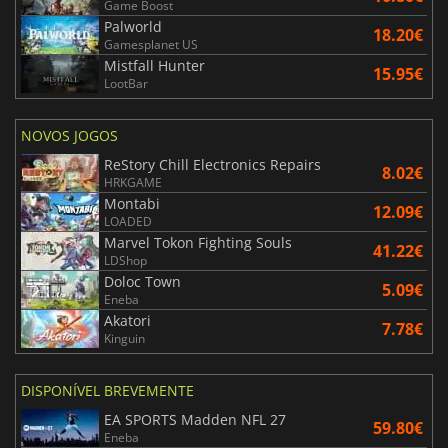
Game Boost
Palworld
18.20€
Gamesplanet US
Mistfall Hunter
15.95€
LootBar
NOVOS JOGOS
ReStory Chill Electronics Repairs
8.02€
HRKGAME
Montabi
12.09€
LOADED
Marvel Tokon Fighting Souls
41.22€
LDShop
Doloc Town
5.09€
Eneba
Akatori
7.78€
Kinguin
DISPONÍVEL BREVEMENTE
EA SPORTS Madden NFL 27
59.80€
Eneba