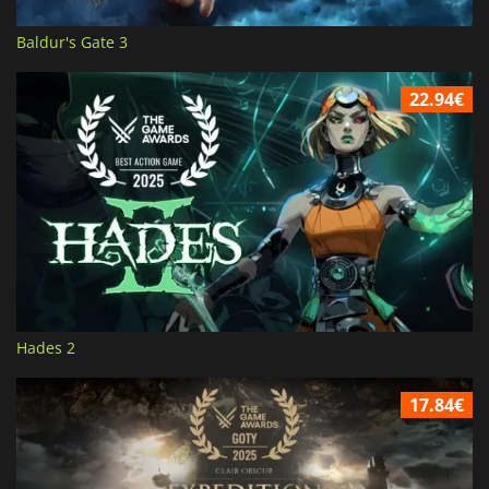
Baldur's Gate 3
22.94€
Hades 2
17.84€