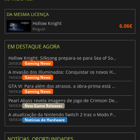
DA MESMA LICENÇA
Hollow Knight
6.06€
Kinguin
EM DESTAQUE AGORA
Hollow Knight: Silksong prepara-se para Sea of Sorrow com um patch
Gaming News
20/03/26
A Invasão dos Illuminados: Conquistar os novos Helldivers 2 Atualização!
Gaming News
19/03/26
GTA VI: Para além dos atrasos, a obra-prima está quase a chegar
Gaming News
18/03/26
Pearl Abyss revela imagens de jogo de Crimson Desert para a PS5
New Game Releases
18/03/26
A atualização da Nintendo Switch 2 traz o Modo Portátil aos jogos mais antigos da Switch
Notícias de Hardware
18/03/26
NOTÍCIAS, OPORTUNIDADES