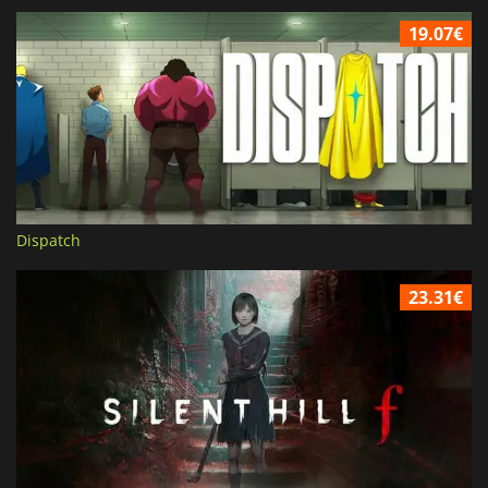
19.07€
Dispatch
23.31€