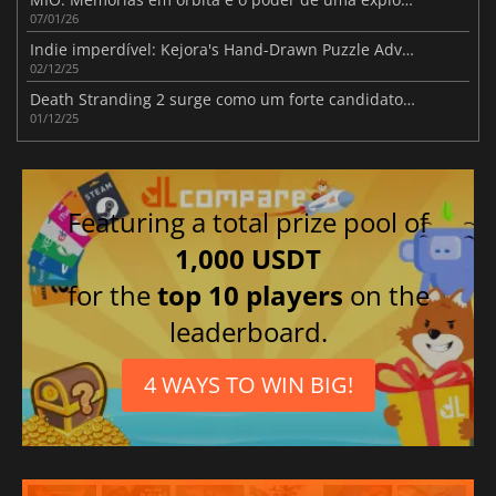
07/01/26
Indie imperdível: Kejora's Hand-Drawn Puzzle Adventure
02/12/25
Death Stranding 2 surge como um forte candidato à TGA 2025
01/12/25
Featuring a total prize pool of
1,000 USDT
for the
top 10 players
on the
leaderboard.
4 WAYS TO WIN BIG!