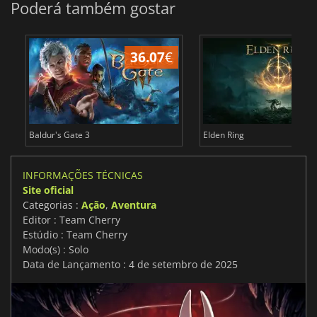
Poderá também gostar
36.07
€
4
Baldur's Gate 3
Elden Ring
INFORMAÇÕES TÉCNICAS
Site oficial
Categorias :
Ação
,
Aventura
Editor : Team Cherry
Estúdio : Team Cherry
Modo(s) : Solo
Data de Lançamento : 4 de setembro de 2025