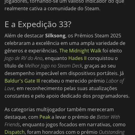
jogadores, tornando-se um valioso indicador do que
realmente cativa a comunidade do Steam.
E a Expedição 33?
Além de destacar
Silksong
, os Prémios Steam 2025
celebraram a excelência em uma ampla variedade de
géneros e experiências.
The Midnight Walk
foi eleito
Jogo de RV do Ano
, enquanto
Hades II
conquistou o
título de
Melhor Jogo no Steam Deck
, graças ao seu
desempenho impecável em dispositivos portáteis. Já
Baldur's Gate III
recebeu o merecido prémio
Labor of
Love
, em reconhecimento pelas suas atualizações
constantes e pelo apoio dedicado dos programadores.
As categorias multijogador também mereceram
destaque, com
Peak
a levar o prémio de
Better With
Friends
, enquanto jogos focados em narrativas, como
Dispatch
, foram honrados com o prémio
Outstanding