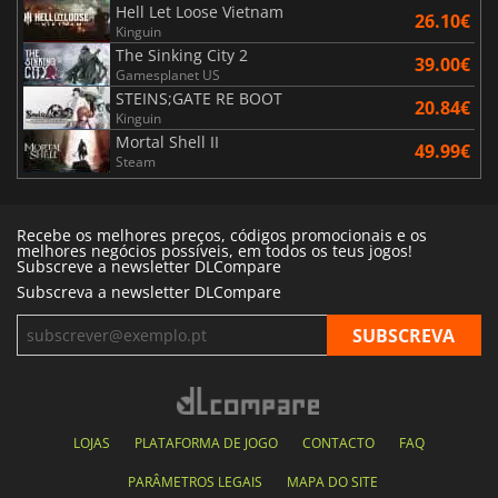
Hell Let Loose Vietnam
26.10€
Kinguin
The Sinking City 2
39.00€
Gamesplanet US
STEINS;GATE RE BOOT
20.84€
Kinguin
Mortal Shell II
49.99€
Steam
Recebe os melhores preços, códigos promocionais e os
melhores negócios possíveis, em todos os teus jogos!
Subscreve a newsletter DLCompare
Subscreva a newsletter DLCompare
LOJAS
PLATAFORMA DE JOGO
CONTACTO
FAQ
PARÂMETROS LEGAIS
MAPA DO SITE