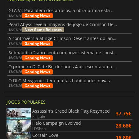
GTA VI: Para além dos atrasos, a obra-prima está quase a chegar
Gaming News
18/03/26
Pearl Abyss revela imagens de jogo de Crimson Desert para a PS5
New Game Releases
18/03/26
A controvérsia atinge Crimson Desert antes do lançamento
Gaming News
17/03/26
Subnautica 2 apresenta um novo sistema de construção de bases
Gaming News
16/03/26
O primeiro DLC de Borderlands 4 acrescenta uma nova personagem e muito mais
Gaming News
13/03/26
O DLC Mewgenics terá muitas habilidades novas
Gaming News
13/03/26
JOGOS POPULARES
Assassin's Creed Black Flag Resynced
37.75€
Kinguin
Halo Campaign Evolved
28.68€
LDShop
Corsair Cove
16.80€