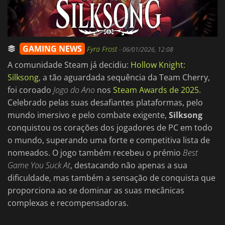
GAMING NEWS
Fyra Frost
-
06/01/2026, 12:08
A comunidade Steam já decidiu:
Hollow Knight:
Silksong
, a tão aguardada sequência da Team Cherry,
foi coroado
Jogo do Ano
nos
Steam Awards de 2025
.
Celebrado pelas suas desafiantes plataformas, pelo
mundo imersivo e pelo combate exigente,
Silksong
conquistou os corações dos jogadores de PC em todo
o mundo, superando uma forte e competitiva lista de
nomeados. O jogo também recebeu o prémio
Best
Game You Suck At
, destacando não apenas a sua
dificuldade, mas também a sensação de conquista que
proporciona ao se dominar as suas mecânicas
complexas e recompensadoras.