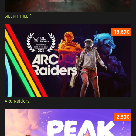
SILENT HILL f
18.69€
ARC Raiders
2.53€