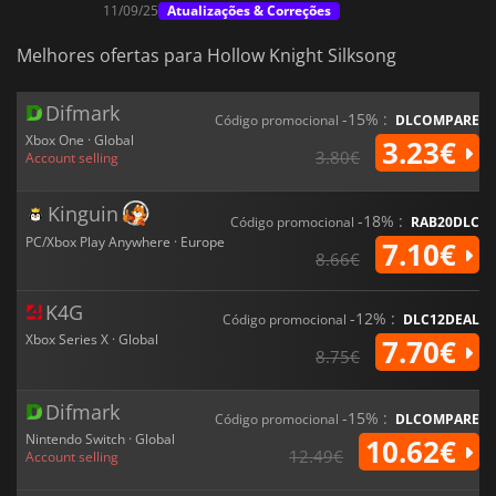
11/09/25
Atualizações & Correções
Melhores ofertas para Hollow Knight Silksong
Difmark
-15% :
Código promocional
DLCOMPARE
Xbox One · Global
3.23€
3.80€
Account selling
Kinguin
-18% :
Código promocional
RAB20DLC
PC/Xbox Play Anywhere · Europe
7.10€
8.66€
K4G
-12% :
Código promocional
DLC12DEAL
Xbox Series X · Global
7.70€
8.75€
Difmark
-15% :
Código promocional
DLCOMPARE
Nintendo Switch · Global
10.62€
12.49€
Account selling