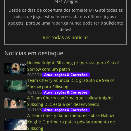
2471 Artigos
Desde os dias de cobertura dos torneios MTG até todas as
coisas de jogo, estou interessada nos últimos jogos e
gadgets, porque uma rapariga nunca pode ter o suficiente
deles!
Ver todas as notícias
Notícias em destaque
Hollow Knight: Silksong prepara-se para Sea of
Sorrow com um patch
20/03/26
Atualizações & Correções
Team Cherry anuncia DLC gratuito de Sea of
Sorrow para Silksong
16/12/25
Atualizações & Correções
A Team Cherry confirma que Hollow Knight:
Silksong DLC está a ser desenvolvido
30/11/25
Atualizações & Correções
A Team Cherry dá pormenores sobre Hollow
Knight: O primeiro patch pós-lançamento de
Silksong