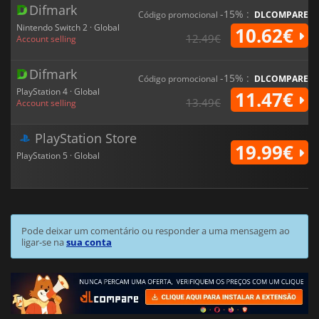
Difmark
-15% :
Código promocional
DLCOMPARE
Nintendo Switch 2 · Global
10.62€
12.49€
Account selling
Difmark
-15% :
Código promocional
DLCOMPARE
PlayStation 4 · Global
11.47€
13.49€
Account selling
PlayStation Store
19.99€
PlayStation 5 · Global
Pode deixar um comentário ou responder a uma mensagem ao
ligar-se na
sua conta