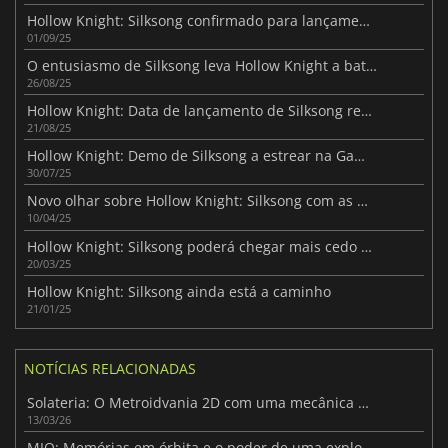
Hollow Knight: Silksong confirmado para lançamento a um preço baixo
01/09/25
O entusiasmo de Silksong leva Hollow Knight a bater recordes
26/08/25
Hollow Knight: Data de lançamento de Silksong revelada em novo trailer
21/08/25
Hollow Knight: Demo de Silksong a estrear na Gamescom 2025
30/07/25
Novo olhar sobre Hollow Knight: Silksong com as mais recentes imagens de ecrã
10/04/25
Hollow Knight: Silksong poderá chegar mais cedo do que o previsto
20/03/25
Hollow Knight: Silksong ainda está a caminho
21/01/25
NOTÍCIAS RELACIONADAS
Solateria: O Metroidvania 2D com uma mecânica de Parry impressionante
13/03/26
MIO: Memórias em órbita e o poder de uma exploração lenta e significativa