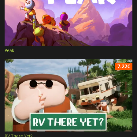
Peak
7.22€
RV There Yet?