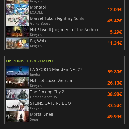
Kinguin
Montabi
12.09€
LOADED
Marvel Tokon Fighting Souls
45.42€
Game Boost
HellSlave II Judgment of the Archon
5.29€
Kinguin
Big Walk
11.34€
Kinguin
DISPONÍVEL BREVEMENTE
EA SPORTS Madden NFL 27
59.80€
Eneba
Hell Let Loose Vietnam
26.10€
Kinguin
The Sinking City 2
38.98€
Gamesplanet US
STEINS;GATE RE BOOT
33.54€
Kinguin
Mortal Shell II
49.99€
Steam