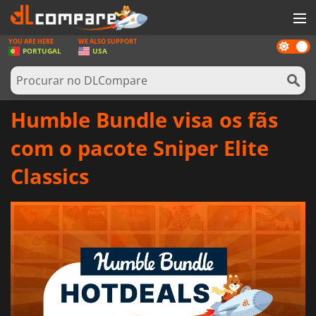
YOU ARE HERE
WE ALSO SUPPORT
Dark
JOGOS
PORTUGAL
USA
mode
GAME CARDS
SOFTWARE
Humble Bundle visa os fãs
REWARDS
com o pacote Sniper Elite
HARDWARE
Classics
NOTÍCIAS
ENTRAR OU REGISTAR