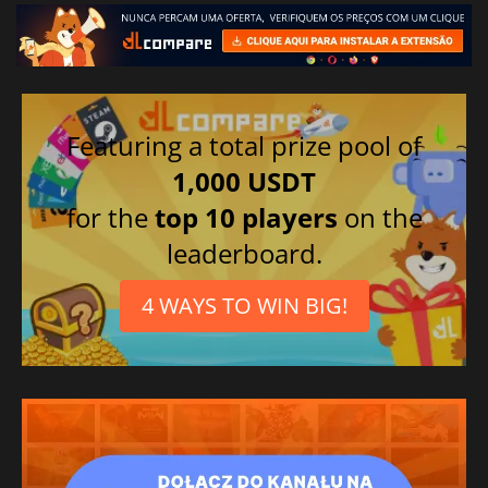
Featuring a total prize pool of
1,000 USDT
for the
top 10 players
on the
leaderboard.
4 WAYS TO WIN BIG!