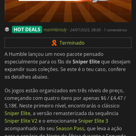
HOT DEALS
manhkbrady
-
24/07/2025, 08:00
- 1 comentários
Terminado
A Humble lançou um novo pacote pensado
especialmente para os fãs de
Sniper Elite
que desejam
expandir suas coleções. Se este é o teu caso, confere
os detalhes abaixo.
Os jogos estão organizados em três níveis de preço,
começando com quatro itens por apenas $6 / £4.47 /
5,18€. Neste primeiro nível, encontrarás o clássico
Sniper Elite
, a versão remasterizada da sequência
Sniper Elite V2
e o emocionante
Sniper Elite 3
acompanhado do seu
Season Pass
, que leva a ação