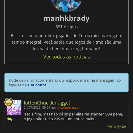
manhkbrady
631 Artigos
Escritor meio período, jogador de Tetris min-maxing em
tempo integral. Você sabia que jogos de ritmo são uma
forma de benchmarking humano?
Ver todas as notícias
Pode deixar um comentário ou responder a uma mensagem ao
ligar-se na
sua conta
KittenChucklenugget
24/07/2025, 09:09
em
dlcompare.com
isso é fixe, mas não há sniper elite resistance? Que pena,
o jogo não custa 20$ ou um pouco mais?
Ver original