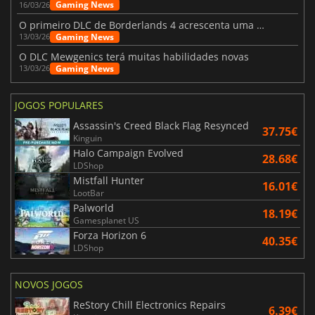
Gaming News
16/03/26
O primeiro DLC de Borderlands 4 acrescenta uma nova personagem e muito mais
Gaming News
13/03/26
O DLC Mewgenics terá muitas habilidades novas
Gaming News
13/03/26
JOGOS POPULARES
Assassin's Creed Black Flag Resynced
37.75€
Kinguin
Halo Campaign Evolved
28.68€
LDShop
Mistfall Hunter
16.01€
LootBar
Palworld
18.19€
Gamesplanet US
Forza Horizon 6
40.35€
LDShop
NOVOS JOGOS
ReStory Chill Electronics Repairs
6.39€