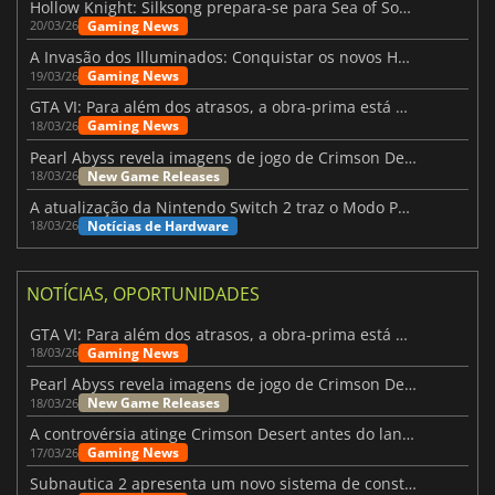
Hollow Knight: Silksong prepara-se para Sea of Sorrow com um patch
Gaming News
20/03/26
A Invasão dos Illuminados: Conquistar os novos Helldivers 2 Atualização!
Gaming News
19/03/26
GTA VI: Para além dos atrasos, a obra-prima está quase a chegar
Gaming News
18/03/26
Pearl Abyss revela imagens de jogo de Crimson Desert para a PS5
New Game Releases
18/03/26
A atualização da Nintendo Switch 2 traz o Modo Portátil aos jogos mais antigos da Switch
Notícias de Hardware
18/03/26
NOTÍCIAS, OPORTUNIDADES
GTA VI: Para além dos atrasos, a obra-prima está quase a chegar
Gaming News
18/03/26
Pearl Abyss revela imagens de jogo de Crimson Desert para a PS5
New Game Releases
18/03/26
A controvérsia atinge Crimson Desert antes do lançamento
Gaming News
17/03/26
Subnautica 2 apresenta um novo sistema de construção de bases