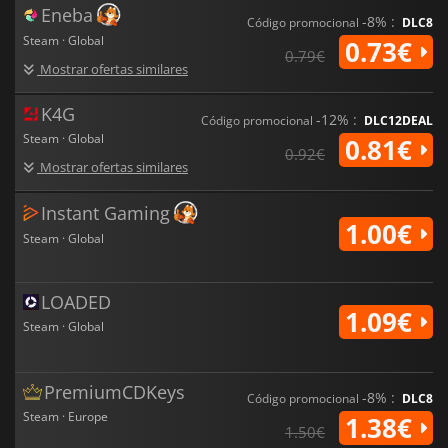
Eneba
-8% :
Código promocional
DLC8
Steam · Global
0.73€
0.79€
Mostrar ofertas similares
K4G
-12% :
Código promocional
DLC12DEAL
Steam · Global
0.81€
0.92€
Mostrar ofertas similares
Instant Gaming
1.00€
Steam · Global
LOADED
1.09€
Steam · Global
PremiumCDKeys
-8% :
Código promocional
DLC8
Steam · Europe
1.38€
1.50€