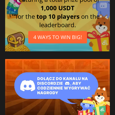
1,000 USDT
for the
top 10 players
on the
leaderboard.
4 WAYS TO WIN BIG!