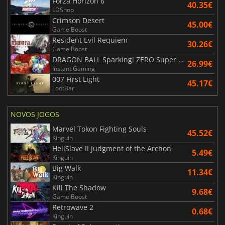
Forza Horizon 6
40.35€
LDShop
Crimson Desert
45.00€
Game Boost
Resident Evil Requiem
30.26€
Game Boost
DRAGON BALL Sparking! ZERO Super Limit Breaking NEO
26.99€
Instant Gaming
007 First Light
45.17€
LootBar
NOVOS JOGOS
Marvel Tokon Fighting Souls
45.52€
Kinguin
HellSlave II Judgment of the Archon
5.49€
Kinguin
Big Walk
11.34€
Kinguin
Kill The Shadow
9.68€
Game Boost
Retrowave 2
0.68€
Kinguin