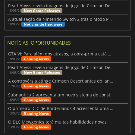
Pearl Abyss revela imagens de jogo de Crimson Desert para a PS5
New Game Releases
18/03/26
A atualização da Nintendo Switch 2 traz o Modo Portátil aos jogos mais antigos da Switch
Notícias de Hardware
18/03/26
NOTÍCIAS, OPORTUNIDADES
GTA VI: Para além dos atrasos, a obra-prima está quase a chegar
Gaming News
18/03/26
Pearl Abyss revela imagens de jogo de Crimson Desert para a PS5
New Game Releases
18/03/26
A controvérsia atinge Crimson Desert antes do lançamento
Gaming News
17/03/26
Subnautica 2 apresenta um novo sistema de construção de bases
Gaming News
16/03/26
O primeiro DLC de Borderlands 4 acrescenta uma nova personagem e muito mais
Gaming News
13/03/26
O DLC Mewgenics terá muitas habilidades novas
Gaming News
13/03/26