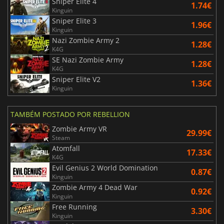
Sniper Elite 4
1.74€
Kinguin
Sniper Elite 3
1.96€
Kinguin
Nazi Zombie Army 2
1.28€
K4G
SE Nazi Zombie Army
1.28€
K4G
Sniper Elite V2
1.36€
Kinguin
TAMBÉM POSTADO POR REBELLION
Zombie Army VR
29.99€
Steam
Atomfall
17.33€
K4G
Evil Genius 2 World Domination
0.87€
Kinguin
Zombie Army 4 Dead War
0.92€
Kinguin
Free Running
3.30€
Kinguin