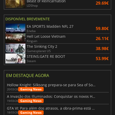
Beast of Reincarnation
29.69€
LDShop
DISPONÍVEL BREVEMENTE
EA SPORTS Madden NFL 27
59.80€
Eneba
Hell Let Loose Vietnam
26.11€
Kinguin
The Sinking City 2
38.98€
Gamesplanet US
STEINS;GATE RE BOOT
53.99€
Steam
EM DESTAQUE AGORA
Hollow Knight: Silksong prepara-se para Sea of Sorrow com um patch
Gaming News
20/03/26
A Invasão dos Illuminados: Conquistar os novos Helldivers 2 Atualização!
Gaming News
19/03/26
GTA VI: Para além dos atrasos, a obra-prima está quase a chegar
Gaming News
18/03/26