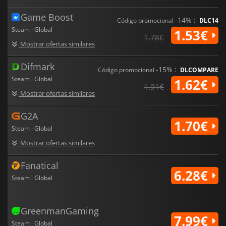
Game Boost
-14% :
Código promocional
DLC14
Steam · Global
1.53€
1.78€
Mostrar ofertas similares
Difmark
-15% :
Código promocional
DLCOMPARE
Steam · Global
1.62€
1.91€
Mostrar ofertas similares
G2A
1.70€
Steam · Global
Mostrar ofertas similares
Fanatical
6.28€
Steam · Global
GreenmanGaming
7.99€
Steam · Global