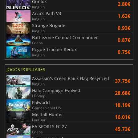
Gunlok
2.80€
Kinguin
Arca's Path VR
1.63€
Kinguin
Strange Brigade
0.93€
Kinguin
Battlezone Combat Commander
0.87€
Eneba
Rogue Trooper Redux
0.75€
Kinguin
JOGOS POPULARES
Assassin's Creed Black Flag Resynced
37.75€
Kinguin
Halo Campaign Evolved
28.68€
LDShop
Palworld
18.19€
Gamesplanet US
Mistfall Hunter
16.01€
LootBar
EA SPORTS FC 27
45.73€
Eneba