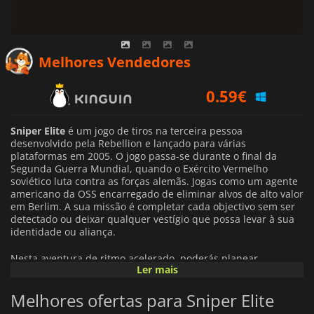
0.59
€
Melhores Vendedores
0.73
€
1.00
€
Sniper Elite
é um jogo de tiros na terceira pessoa
desenvolvido pela Rebellion e lançado para várias
plataformas em 2005. O jogo passa-se durante o final da
Segunda Guerra Mundial, quando o Exército Vermelho
soviético luta contra as forças alemãs. Jogas como um agente
americano da OSS encarregado de eliminar alvos de alto valor
em Berlim. A sua missão é completar cada objectivo sem ser
detectado ou deixar qualquer vestígio que possa levar à sua
identidade ou aliança.
Nesta aventura de ritmo acelerado, poderás planear
Ler mais
estrategicamente as missões utilizando equipamento como
espingardas de sniper, bazucas e minas terrestres. Deves
Melhores ofertas para Sniper Elite
avaliar cuidadosamente cada local antes de agir, para
garantir o sucesso - tudo isto enquanto evitas os guardas