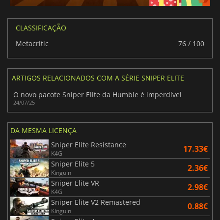
CLASSIFICAÇÃO
Metacritic
76 / 100
ARTIGOS RELACIONADOS COM A SÉRIE SNIPER ELITE
O novo pacote Sniper Elite da Humble é imperdível
24/07/25
DA MESMA LICENÇA
Sniper Elite Resistance
17.33€
K4G
Sniper Elite 5
2.36€
Kinguin
Sniper Elite VR
2.98€
K4G
Sniper Elite V2 Remastered
0.88€
Kinguin