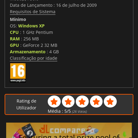
Data de Lançamento : 16 de julho de 2009
Requisitos de Sistema
Mínimo
OS:
Windows XP
CPU
: 1 GHz Pentium
RAM
: 256 MB
GPU
: GeForce 2 32 MB
Armazenamento
: 4 GB
Classificação por idade
Rating de
Utilizador
Média :
5
/
5
(
26
Votos)
Featuring a total prize pool of