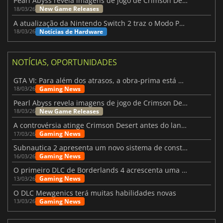
Pearl Abyss revela imagens de jogo de Crimson Desert para a PS5
New Game Releases
18/03/26
A atualização da Nintendo Switch 2 traz o Modo Portátil aos jogos mais antigos da Switch
Notícias de Hardware
18/03/26
NOTÍCIAS, OPORTUNIDADES
GTA VI: Para além dos atrasos, a obra-prima está quase a chegar
Gaming News
18/03/26
Pearl Abyss revela imagens de jogo de Crimson Desert para a PS5
New Game Releases
18/03/26
A controvérsia atinge Crimson Desert antes do lançamento
Gaming News
17/03/26
Subnautica 2 apresenta um novo sistema de construção de bases
Gaming News
16/03/26
O primeiro DLC de Borderlands 4 acrescenta uma nova personagem e muito mais
Gaming News
13/03/26
O DLC Mewgenics terá muitas habilidades novas
Gaming News
13/03/26