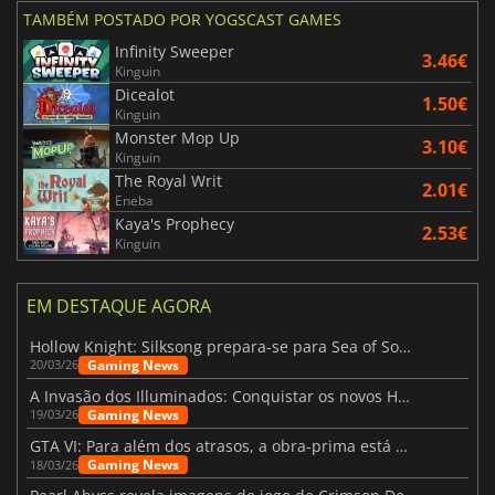
TAMBÉM POSTADO POR YOGSCAST GAMES
Infinity Sweeper
3.46€
Kinguin
Dicealot
1.50€
Kinguin
Monster Mop Up
3.10€
Kinguin
The Royal Writ
2.01€
Eneba
Kaya's Prophecy
2.53€
Kinguin
EM DESTAQUE AGORA
Hollow Knight: Silksong prepara-se para Sea of Sorrow com um patch
Gaming News
20/03/26
A Invasão dos Illuminados: Conquistar os novos Helldivers 2 Atualização!
Gaming News
19/03/26
GTA VI: Para além dos atrasos, a obra-prima está quase a chegar
Gaming News
18/03/26