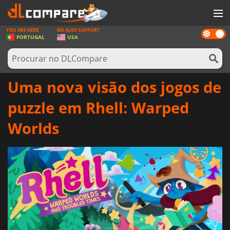
YOU ARE HERE
WE ALSO SUPPORT
Dark
JOGOS
PORTUGAL
USA
mode
GAME CARDS
SOFTWARE
Uma nova visão dos jogos de
REWARDS
puzzle em Rhell: Warped
HARDWARE
Worlds
NOTÍCIAS
ENTRAR OU REGISTAR