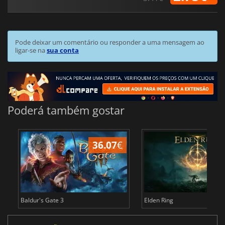
Pode deixar um comentário ou responder a uma mensagem ao
ligar-se na
sua conta
Poderá também gostar
36.07
€
4
Baldur's Gate 3
Elden Ring