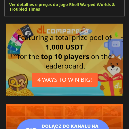
Ver detalhes e preços do jogo Rhell Warped Worlds &
Troubled Times
Featuring a total prize pool of
1,000 USDT
for the
top 10 players
on the
leaderboard.
4 WAYS TO WIN BIG!