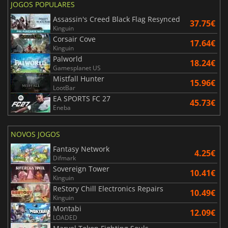
JOGOS POPULARES
Assassin's Creed Black Flag Resynced
37.75€
Kinguin
Corsair Cove
17.64€
Kinguin
Palworld
18.24€
Gamesplanet US
Mistfall Hunter
15.96€
LootBar
EA SPORTS FC 27
45.73€
Eneba
NOVOS JOGOS
Fantasy Network
4.25€
Difmark
Sovereign Tower
10.41€
Kinguin
ReStory Chill Electronics Repairs
10.49€
Kinguin
Montabi
12.09€
LOADED