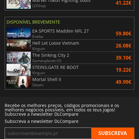
Marvel Tokon Fighting Souls
41.22€
LDShop
DISPONÍVEL BREVEMENTE
EA SPORTS Madden NFL 27
59.80€
Eneba
Hell Let Loose Vietnam
26.08€
Kinguin
The Sinking City 2
39.10€
Gamesplanet US
STEINS;GATE RE BOOT
19.22€
Kinguin
Mortal Shell II
49.99€
Steam
Recebe os melhores preços, códigos promocionais e os
melhores negócios possíveis, em todos os teus jogos!
Subscreve a newsletter DLCompare
Subscreva a newsletter DLCompare