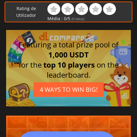
Rating de
Utilizador
Média :
0
/
5
(
0
Votos)
Featuring a total prize pool of
1,000 USDT
for the
top 10 players
on the
leaderboard.
4 WAYS TO WIN BIG!