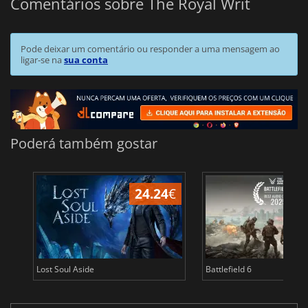
Comentários sobre The Royal Writ
Pode deixar um comentário ou responder a uma mensagem ao
ligar-se na
sua conta
Poderá também gostar
24.24
€
Lost Soul Aside
Battlefield 6