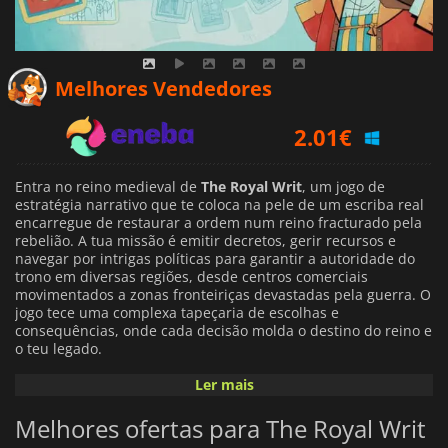
2.01
€
Melhores Vendedores
4.67
€
6.29
€
Entra no reino medieval de
The Royal Writ
, um jogo de
estratégia narrativo que te coloca na pele de um escriba real
encarregue de restaurar a ordem num reino fracturado pela
rebelião. A tua missão é emitir decretos, gerir recursos e
navegar por intrigas políticas para garantir a autoridade do
trono em diversas regiões, desde centros comerciais
movimentados a zonas fronteiriças devastadas pela guerra. O
jogo tece uma complexa tapeçaria de escolhas e
consequências, onde cada decisão molda o destino do reino e
o teu legado.
Ler mais
Na sua essência,
The Royal Writ
mistura a gestão de recursos
com uma jogabilidade tática baseada em cartas. O jogador
Melhores ofertas para The Royal Writ
elabora decretos - representados por cartas com efeitos
únicos - para influenciar os nobres, reunir exércitos ou