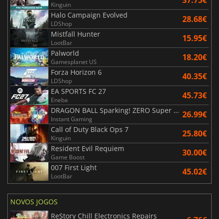
Kinguin
Halo Campaign Evolved
28.68€
LDShop
Mistfall Hunter
15.95€
LootBar
Palworld
18.20€
Gamesplanet US
Forza Horizon 6
40.35€
LDShop
EA SPORTS FC 27
45.73€
Eneba
DRAGON BALL Sparking! ZERO Super Limit Breaking NEO
26.99€
Instant Gaming
Call of Duty Black Ops 7
25.80€
Kinguin
Resident Evil Requiem
30.00€
Game Boost
007 First Light
45.02€
LootBar
NOVOS JOGOS
ReStory Chill Electronics Repairs