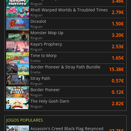
3.46€
Kinguin
Rhell Warped Worlds & Troubled Times
2.79€
Kinguin
Dicealot
1.50€
Kinguin
Monster Mop Up
3.20€
Kinguin
Kaya's Prophecy
2.53€
Kinguin
Time to Morp
1.65€
Eneba
Border Pioneer & Stray Path Bundle
15.38€
Eneba
Stray Path
0.57€
Kinguin
Border Pioneer
0.12€
Kinguin
The Holy Gosh Darn
2.82€
Kinguin
JOGOS POPULARES
Assassin's Creed Black Flag Resynced
37.75€