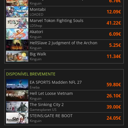
6.76€
Kinguin
Montabi
12.09€
LOADED
Marvel Tokon Fighting Souls
41.22€
LDShop
Akatori
6.09€
Kinguin
HellSlave 2 Judgment of the Archon
5.25€
Kinguin
Big Walk
11.34€
Kinguin
DISPONÍVEL BREVEMENTE
EA SPORTS Madden NFL 27
59.80€
Eneba
Hell Let Loose Vietnam
26.10€
Kinguin
The Sinking City 2
39.00€
Gamesplanet US
STEINS;GATE RE BOOT
24.05€
Kinguin