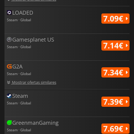
LOADED
7.09€
Steam · Global
Gamesplanet US
7.14€
Steam · Global
G2A
7.34€
Steam · Global
Mostrar ofertas similares
Steam
7.39€
Steam · Global
GreenmanGaming
7.69€
Steam · Global