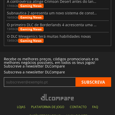
A controvérsia atinge Crimson Desert antes do lançamento
Gaming News
17/03/26
Subnautica 2 apresenta um novo sistema de construção de bases
Gaming News
16/03/26
O primeiro DLC de Borderlands 4 acrescenta uma nova personagem e muito mais
Gaming News
13/03/26
O DLC Mewgenics terá muitas habilidades novas
Gaming News
13/03/26
Recebe os melhores preços, códigos promocionais e os
melhores negócios possíveis, em todos os teus jogos!
Subscreve a newsletter DLCompare
Subscreva a newsletter DLCompare
LOJAS
PLATAFORMA DE JOGO
CONTACTO
FAQ