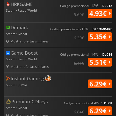
HRKGAME
-12% :
Código promocional
DLC12
Steam · Rest of World
4.93€
5.60€
Difmark
-15% :
Código promocional
DLCOMPARE
Steam · Global
5.35€
6.30€
Mostrar ofertas similares
Game Boost
-14% :
Código promocional
DLC14
Steam · Rest of World
5.51€
6.41€
Mostrar ofertas similares
Instant Gaming
6.29€
Steam · EU/NA
PremiumCDKeys
-8% :
Código promocional
DLC8
Steam · Global
6.29€
6.84€
Mostrar ofertas similares