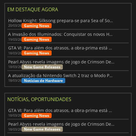
EM DESTAQUE AGORA
Hollow Knight: Silksong prepara-se para Sea of Sorrow com um patch
Gaming News
20/03/26
A Invasão dos Illuminados: Conquistar os novos Helldivers 2 Atualização!
Gaming News
19/03/26
GTA VI: Para além dos atrasos, a obra-prima está quase a chegar
Gaming News
18/03/26
Pearl Abyss revela imagens de jogo de Crimson Desert para a PS5
New Game Releases
18/03/26
A atualização da Nintendo Switch 2 traz o Modo Portátil aos jogos mais antigos da Switch
Notícias de Hardware
18/03/26
NOTÍCIAS, OPORTUNIDADES
GTA VI: Para além dos atrasos, a obra-prima está quase a chegar
Gaming News
18/03/26
Pearl Abyss revela imagens de jogo de Crimson Desert para a PS5
New Game Releases
18/03/26