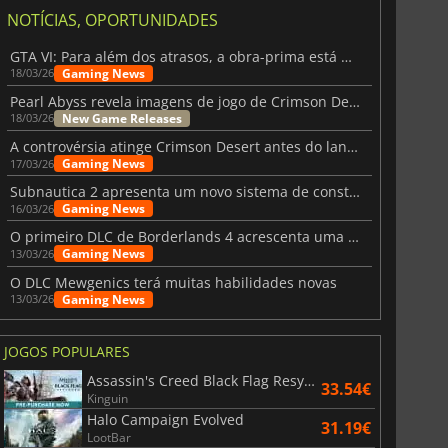
NOTÍCIAS, OPORTUNIDADES
GTA VI: Para além dos atrasos, a obra-prima está quase a chegar
Gaming News
18/03/26
Pearl Abyss revela imagens de jogo de Crimson Desert para a PS5
New Game Releases
18/03/26
A controvérsia atinge Crimson Desert antes do lançamento
Gaming News
17/03/26
Subnautica 2 apresenta um novo sistema de construção de bases
Gaming News
16/03/26
O primeiro DLC de Borderlands 4 acrescenta uma nova personagem e muito mais
Gaming News
13/03/26
O DLC Mewgenics terá muitas habilidades novas
Gaming News
13/03/26
JOGOS POPULARES
Assassin's Creed Black Flag Resynced
33.54€
Kinguin
Halo Campaign Evolved
31.19€
LootBar