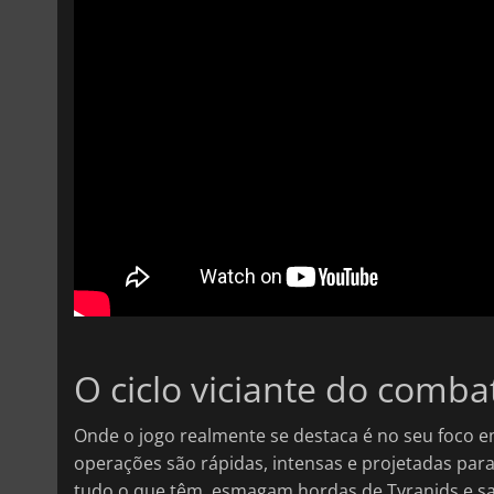
O ciclo viciante do comb
Onde o jogo realmente se destaca é no seu foco e
operações são rápidas, intensas e projetadas par
tudo o que têm, esmagam hordas de Tyranids e sa