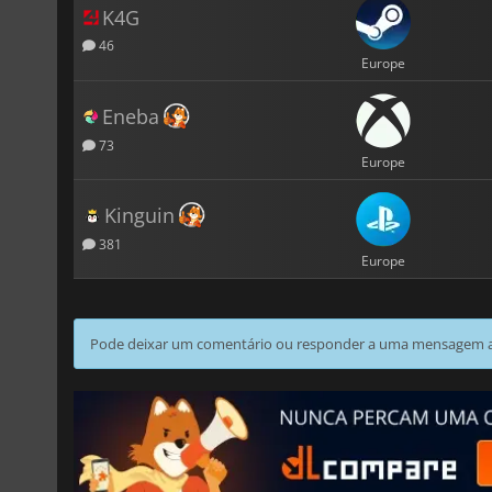
K4G
46
Europe
Eneba
73
Europe
Kinguin
381
Europe
Pode deixar um comentário ou responder a uma mensagem ao