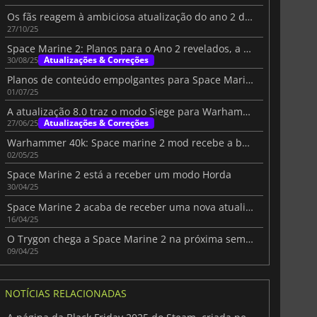
Os fãs reagem à ambiciosa atualização do ano 2 de Space Marine 2
27/10/25
Space Marine 2: Planos para o Ano 2 revelados, a atualização chega a 4 de setembro
Atualizações & Correções
30/08/25
Planos de conteúdo empolgantes para Space Marine 2 após o Siege
01/07/25
A atualização 8.0 traz o modo Siege para Warhammer 40K: Space Marine 2
Atualizações & Correções
27/06/25
Warhammer 40k: Space marine 2 mod recebe a bênção dos criadores
02/05/25
Space Marine 2 está a receber um modo Horda
30/04/25
Space Marine 2 acaba de receber uma nova atualização Trygon
16/04/25
O Trygon chega a Space Marine 2 na próxima semana
09/04/25
NOTÍCIAS RELACIONADAS