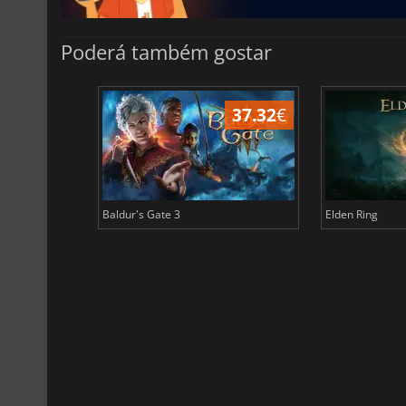
Poderá também gostar
44.87
€
37.32
€
Baldur's Gate 3
Elden Ring