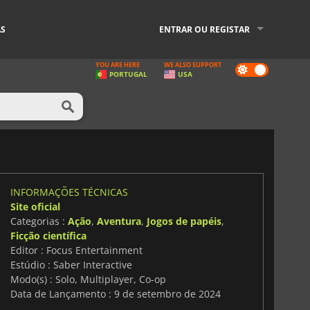
AS
ENTRAR OU REGISTAR
YOU ARE HERE
WE ALSO SUPPORT
Dark
PORTUGAL
USA
mode
INFORMAÇÕES TÉCNICAS
Site oficial
Categorias :
Ação
,
Aventura
,
Jogos de papéis
,
Ficção científica
Editor : Focus Entertainment
Estúdio : Saber Interactive
Modo(s) : Solo, Multiplayer, Co-op
Data de Lançamento : 9 de setembro de 2024