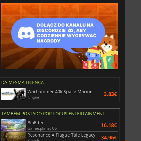
DA MESMA LICENÇA
Warhammer 40k Space Marine
3.83€
Kinguin
TAMBÉM POSTADO POR FOCUS ENTERTAINMENT
BioEden
16.18€
Gamesplanet US
Resonance A Plague Tale Legacy
34.96€
Kinguin