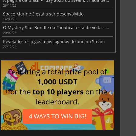
A página da Black Friday 2025 do Steam, criada pela Valve, compila todas as ofertas de destaque
26/11/25
Space Marine 3 está a ser desenvolvido
14/03/25
O Mystery Star Bundle da Fanatical está de volta - recebe um jogo surpresa por apenas $1!
20/02/25
Revelados os jogos mais jogados do ano no Steam
27/12/24
Featuring a total prize pool of
1,000 USDT
for the
top 10 players
on the
leaderboard.
4 WAYS TO WIN BIG!