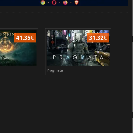
41.35
€
31.32
€
Pragmata
Total 