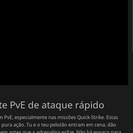
ate PvE de ataque rápido
m PvE, especialmente nas missões Quick-Strike. Estas
a pura ação. Tu e o teu pelotão entram em cena, dão
em antes que a adrenalina esfrie. Não há espaço para