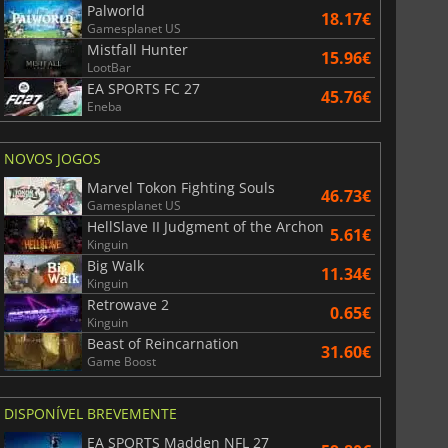
Palworld
18.17€
Gamesplanet US
Mistfall Hunter
15.96€
LootBar
EA SPORTS FC 27
45.76€
Eneba
6.75
€
15.48
€
NOVOS JOGOS
Marvel Tokon Fighting Souls
46.73€
Gamesplanet US
HellSlave II Judgment of the Archon
5.61€
War WARHAMMER 3
Lies Of P
Kinguin
Big Walk
11.34€
Kinguin
Retrowave 2
0.65€
Kinguin
Beast of Reincarnation
31.60€
Game Boost
DISPONÍVEL BREVEMENTE
EA SPORTS Madden NFL 27