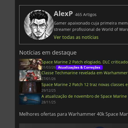
AlexP
465 Artigos
Gamer apaixonado cuja primeira memó
streamer profissional de World of Warc
Ver todas as notícias
Notícias em destaque
Space Marine 2 Patch elogiado, DLC criticado
01/03/26
Atualizações & Correções
Classe Techmarine revelada em Warhammer 
27/01/26
Space Marine 2 Patch 12 traz novas classes 
29/12/25
A atualização de novembro de Space Marine 
28/11/25
Melhores ofertas para Warhammer 40k Space Mar