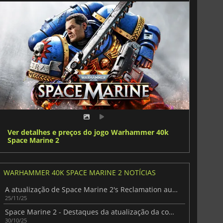
Ver detalhes e preços do jogo Warhammer 40k
Space Marine 2
WARHAMMER 40K SPACE MARINE 2 NOTÍCIAS
A atualização de Space Marine 2's Reclamation aumenta a ação PvE
25/11/25
Space Marine 2 - Destaques da atualização da comunidade de outubro
30/10/25