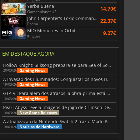
Yerba Buena
14.70€
Gamesplanet US
John Carpenter's Toxic Commando
22.37€
Eneba
MIO Memories in Orbit
9.27€
Kinguin
EM DESTAQUE AGORA
Hollow Knight: Silksong prepara-se para Sea of Sorrow com um patch
Gaming News
20/03/26
A Invasão dos Illuminados: Conquistar os novos Helldivers 2 Atualização!
Gaming News
19/03/26
GTA VI: Para além dos atrasos, a obra-prima está quase a chegar
Gaming News
18/03/26
Pearl Abyss revela imagens de jogo de Crimson Desert para a PS5
New Game Releases
18/03/26
A atualização da Nintendo Switch 2 traz o Modo Portátil aos jogos mais antigos da Switch
Notícias de Hardware
18/03/26