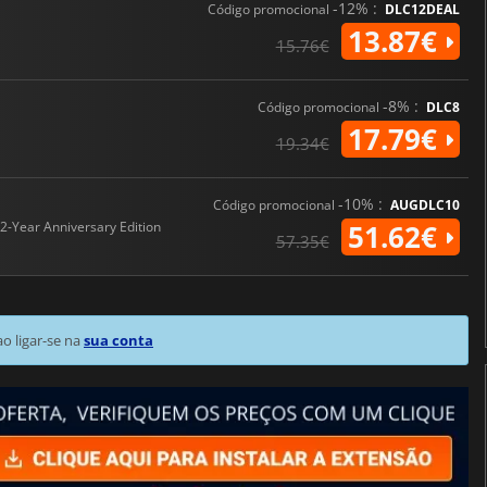
-12% :
Código promocional
DLC12DEAL
13.87€
15.76€
-8% :
Código promocional
DLC8
17.79€
19.34€
-10% :
Código promocional
AUGDLC10
2-Year Anniversary Edition
51.62€
57.35€
 ligar-se na
sua conta