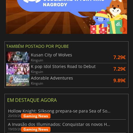
TAMBÉM POSTADO POR PQUBE
Kusan City of Wolves
7.29€
Kinguin
K pop Idol Stories Road to Debut
7.29€
Kinguin
Adorable Adventures
9.89€
Kinguin
EM DESTAQUE AGORA
Hollow Knight: Silksong prepara-se para Sea of Sorrow com um patch
Gaming News
20/03/26
A Invasão dos Illuminados: Conquistar os novos Helldivers 2 Atualização!
Gaming News
19/03/26