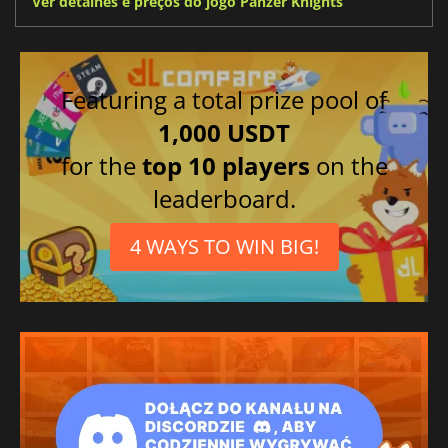
Ver detalhes e preços do jogo Panzer Knights
Featuring a total prize pool of
1,000 USDT
for the
top 10 players
on the
leaderboard.
4 WAYS TO WIN BIG!