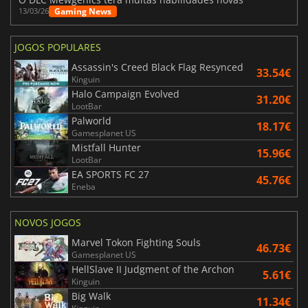
Gaming News
13/03/26
JOGOS POPULARES
Assassin's Creed Black Flag Resynced
33.54€
Kinguin
Halo Campaign Evolved
31.20€
LootBar
Palworld
18.17€
Gamesplanet US
Mistfall Hunter
15.96€
LootBar
EA SPORTS FC 27
45.76€
Eneba
NOVOS JOGOS
Marvel Tokon Fighting Souls
46.73€
Gamesplanet US
HellSlave II Judgment of the Archon
5.61€
Kinguin
Big Walk
11.34€