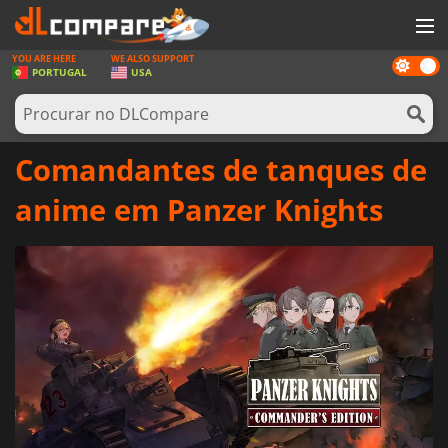
YOU ARE HERE
WE ALSO SUPPORT
Dark
JOGOS
PORTUGAL
USA
mode
GAME CARDS
SOFTWARE
Comandantes de tanques de
REWARDS
anime em Panzer Knights
HARDWARE
NOTÍCIAS
ENTRAR OU REGISTAR