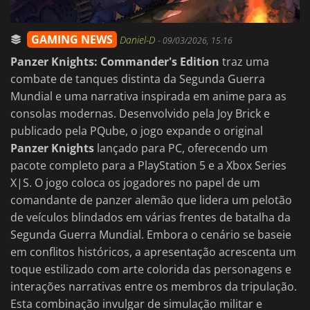
GAMING NEWS
Daniel-D
-
09/03/2026, 15:16
Panzer Knights: Commander's Edition
traz uma
combate de tanques distinta da Segunda Guerra
Mundial e uma narrativa inspirada em anime para as
consolas modernas. Desenvolvido pela Joy Brick e
publicado pela PQube, o jogo expande o original
Panzer Knights
lançado para PC, oferecendo um
pacote completo para a PlayStation 5 e a Xbox Series
X|S. O jogo coloca os jogadores no papel de um
comandante de panzer alemão que lidera um pelotão
de veículos blindados em várias frentes de batalha da
Segunda Guerra Mundial. Embora o cenário se baseie
em conflitos históricos, a apresentação acrescenta um
toque estilizado com arte colorida das personagens e
interações narrativas entre os membros da tripulação.
Esta combinação invulgar de simulação militar e