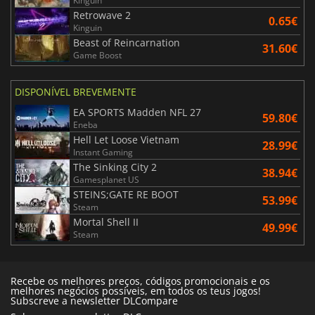
Kinguin
Retrowave 2
0.65€
Kinguin
Beast of Reincarnation
31.60€
Game Boost
DISPONÍVEL BREVEMENTE
EA SPORTS Madden NFL 27
59.80€
Eneba
Hell Let Loose Vietnam
28.99€
Instant Gaming
The Sinking City 2
38.94€
Gamesplanet US
STEINS;GATE RE BOOT
53.99€
Steam
Mortal Shell II
49.99€
Steam
Recebe os melhores preços, códigos promocionais e os
melhores negócios possíveis, em todos os teus jogos!
Subscreve a newsletter DLCompare