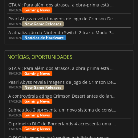
GTA VI: Para além dos atrasos, a obra-prima está quase a chegar
Gaming News
18/03/26
Pearl Abyss revela imagens de jogo de Crimson Desert para a PS5
New Game Releases
18/03/26
A atualização da Nintendo Switch 2 traz o Modo Portátil aos jogos mais antigos da Switch
Notícias de Hardware
18/03/26
NOTÍCIAS, OPORTUNIDADES
GTA VI: Para além dos atrasos, a obra-prima está quase a chegar
Gaming News
18/03/26
Pearl Abyss revela imagens de jogo de Crimson Desert para a PS5
New Game Releases
18/03/26
A controvérsia atinge Crimson Desert antes do lançamento
Gaming News
17/03/26
Subnautica 2 apresenta um novo sistema de construção de bases
Gaming News
16/03/26
O primeiro DLC de Borderlands 4 acrescenta uma nova personagem e muito mais
Gaming News
13/03/26
O DLC Mewgenics terá muitas habilidades novas