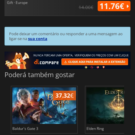
Gift · Europe
11.76€
14.00€
Pode deixar um comentário ou responder a uma mensagem ao
ligar-se na
sua conta
Poderá também gostar
37.32
€
4
Baldur's Gate 3
Elden Ring