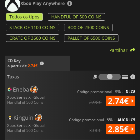
Xbox Play Anywhere
Todos os tipos
HANDFUL OF 500 COINS
STACK OF 1100 COINS
BOX OF 2300 COINS
CRATE OF 3600 COINS
PALLET OF 6500 COINS
Partilhar
CD Key
a partir de
2.74€
Taxas
Taxas
Eneba
-8% :
Código promocional
DLC8
Xbox Series X · Global
2.74€
2.98€
Handful of 500 Coins
Kinguin
-5% :
Código promocional
AUGDLC5
Xbox Series X · Global
2.85€
3.00€
Handful of 500 Coins