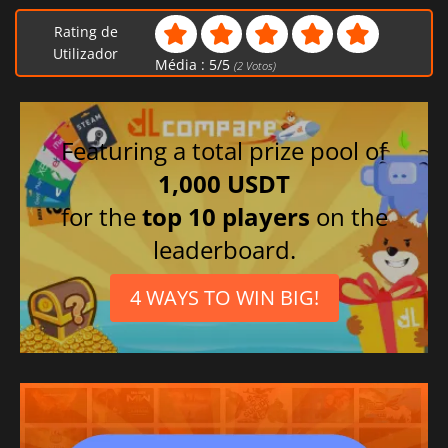
Rating de
Utilizador
Média :
5
/
5
(
2
Votos)
Featuring a total prize pool of
1,000 USDT
for the
top 10 players
on the
leaderboard.
4 WAYS TO WIN BIG!