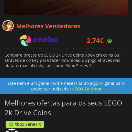
Melhores Vendedores
2.74
€
2.85
€
Compare preços de LEGO 2k Drive Coins Xbox em caixa ou
14.51
€
através de cd key para fazer download do jogo através das
plataformas oficiais, tais como Xbox Series X.
Este item é um game card e necessita do jogo original para
poder ser utilizado :
LEGO 2K Drive
Melhores ofertas para os seus LEGO
2k Drive Coins
Xbox Series X