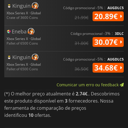
Kinguin
-5% :
Código promocional
AUGDLC5
Xbox Series X · Global
20.89€
21.99€
Crate of 3600 Coins
Eneba
-3% :
Código promocional
3DLC
Xbox Series X · Global
30.07€
31.00€
Pallet of 6500 Coins
Kinguin
-5% :
Código promocional
AUGDLC5
Xbox Series X · Global
34.68€
36.50€
Pallet of 6500 Coins
Comunicar um erro ou feedback
(*) O melhor preço atualmente é
2.74€
.. Descobrimos
este produto disponível em
3
fornecedores. Nossa
ferramenta de comparação de preços
identificou
10
ofertas.