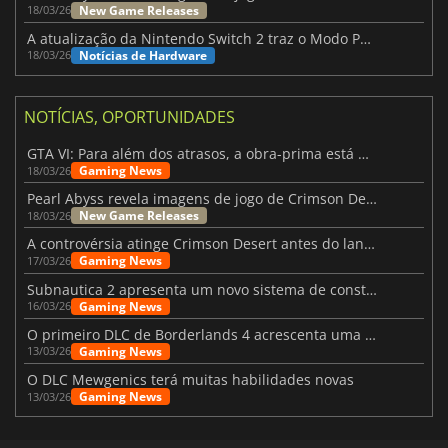
New Game Releases
18/03/26
A atualização da Nintendo Switch 2 traz o Modo Portátil aos jogos mais antigos da Switch
Notícias de Hardware
18/03/26
NOTÍCIAS, OPORTUNIDADES
GTA VI: Para além dos atrasos, a obra-prima está quase a chegar
Gaming News
18/03/26
Pearl Abyss revela imagens de jogo de Crimson Desert para a PS5
New Game Releases
18/03/26
A controvérsia atinge Crimson Desert antes do lançamento
Gaming News
17/03/26
Subnautica 2 apresenta um novo sistema de construção de bases
Gaming News
16/03/26
O primeiro DLC de Borderlands 4 acrescenta uma nova personagem e muito mais
Gaming News
13/03/26
O DLC Mewgenics terá muitas habilidades novas
Gaming News
13/03/26