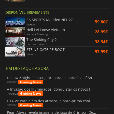
DISPONÍVEL BREVEMENTE
EA SPORTS Madden NFL 27
59.80€
Eneba
Hell Let Loose Vietnam
28.99€
Instant Gaming
The Sinking City 2
38.94€
Gamesplanet US
STEINS;GATE RE BOOT
53.99€
Steam
EM DESTAQUE AGORA
Hollow Knight: Silksong prepara-se para Sea of Sorrow com um patch
Gaming News
20/03/26
A Invasão dos Illuminados: Conquistar os novos Helldivers 2 Atualização!
Gaming News
19/03/26
GTA VI: Para além dos atrasos, a obra-prima está quase a chegar
Gaming News
18/03/26
Pearl Abyss revela imagens de jogo de Crimson Desert para a PS5