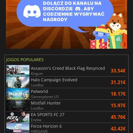
JOGOS POPULARES
Assassin's Creed Black Flag Resynced
33.54€
Kinguin
Halo Campaign Evolved
31.21€
LootBar
Palworld
18.17€
Gamesplanet US
Mistfall Hunter
15.97€
LootBar
EA SPORTS FC 27
45.76€
Eneba
Forza Horizon 6
42.42€
HRKGAME