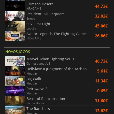
Crimson Desert
44.73€
HRKGAME
Resident Evil Requiem
32.02€
Eneba
007 First Light
45.06€
LootBar
Avatar Legends The Fighting Game
26.86€
HRKGAME
NOVOS JOGOS
Marvel Tokon Fighting Souls
46.73€
Gamesplanet US
HellSlave II Judgment of the Archon
5.61€
Kinguin
Big Walk
11.34€
Kinguin
Retrowave 2
0.65€
Kinguin
Beast of Reincarnation
31.60€
Game Boost
The Ranchers
13.62€
Kinguin