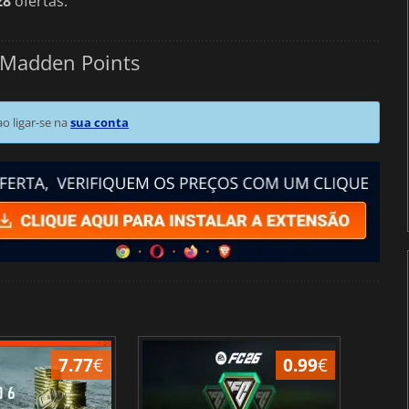
28
ofertas.
 Madden Points
 ligar-se na
sua conta
7.77
€
0.99
€