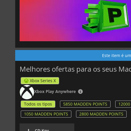
Este item é um
Melhores ofertas para os seus Ma
Xbox Series X
Xbox Play Anywhere
Todos os tipos
5850 MADDEN POINTS
12000
1050 MADDEN POINTS
2800 MADDEN POINTS
CD Key