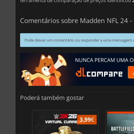
ferramenta de comparação de preços identificou
Comentários sobre Madden NFL 24 -
Pode deixar um comentário ou responder a uma mensagem ao
Poderá também gostar
3.79
€
3.99
€