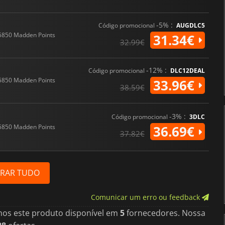
-5% :
Código promocional
AUGDLC5
5850 Madden Points
31.34€
32.99€
-12% :
Código promocional
DLC12DEAL
5850 Madden Points
33.96€
38.59€
-3% :
Código promocional
3DLC
5850 Madden Points
36.69€
37.82€
RAR TUDO
Comunicar um erro ou feedback
mos este produto disponível em
5
fornecedores. Nossa