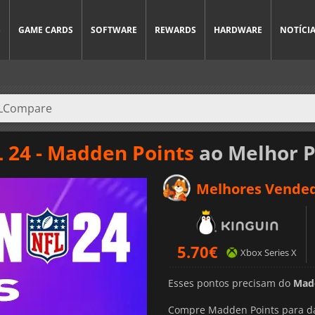
S
GAME CARDS
SOFTWARE
REWARDS
HARDWARE
NOTÍCI
24 - Madden Points
ao Melhor P
Melhores Vende
5.70
€
Xbox Series X
Esses pontos precisam do
Mad
Compre Madden Points para dar