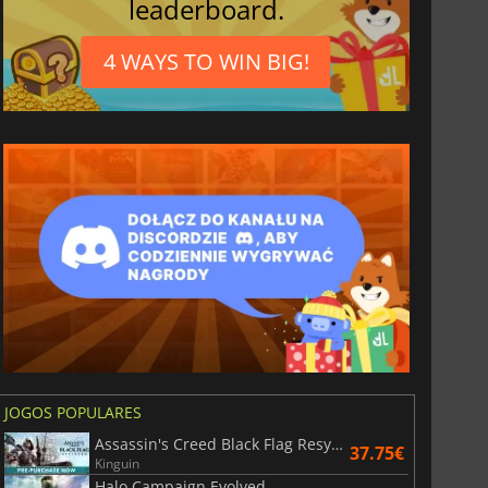
leaderboard.
4 WAYS TO WIN BIG!
JOGOS POPULARES
Assassin's Creed Black Flag Resynced
37.75€
Kinguin
Halo Campaign Evolved