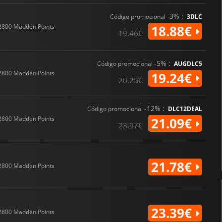
-3% :
Código promocional
3DLC
2800 Madden Points
18.88€
19.46€
-5% :
Código promocional
AUGDLC5
2800 Madden Points
19.24€
20.25€
-12% :
Código promocional
DLC12DEAL
2800 Madden Points
21.09€
23.97€
21.78€
2800 Madden Points
23.39€
2800 Madden Points