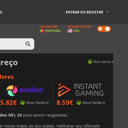
AS
ENTRAR OU REGISTAR
YOU ARE HERE
WE ALSO SUPPORT
Dark
PORTUGAL
USA
mode
reço
Xbox Series X
dores
5.82
€
8.59
€
Xbox Series X
Xbox Series X
den NFL 24
para serem resgatados.
 novos trajes ao seu avatar, melhorar seu Ultimate