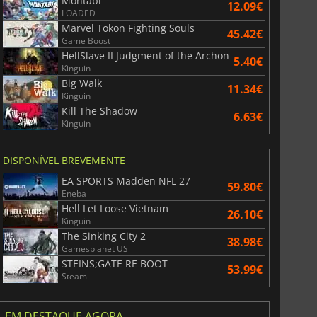
Montabi
12.09€
LOADED
Marvel Tokon Fighting Souls
45.42€
Game Boost
HellSlave II Judgment of the Archon
5.40€
Kinguin
Big Walk
11.34€
Kinguin
Kill The Shadow
6.63€
Kinguin
DISPONÍVEL BREVEMENTE
EA SPORTS Madden NFL 27
59.80€
Eneba
Hell Let Loose Vietnam
26.10€
Kinguin
The Sinking City 2
38.98€
Gamesplanet US
STEINS;GATE RE BOOT
53.99€
Steam
EM DESTAQUE AGORA