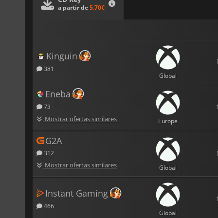
a partir de
5.70€
Kinguin
381
Global
Eneba
73
Mostrar ofertas similares
Europe
G2A
312
Mostrar ofertas similares
Global
Instant Gaming
466
Global