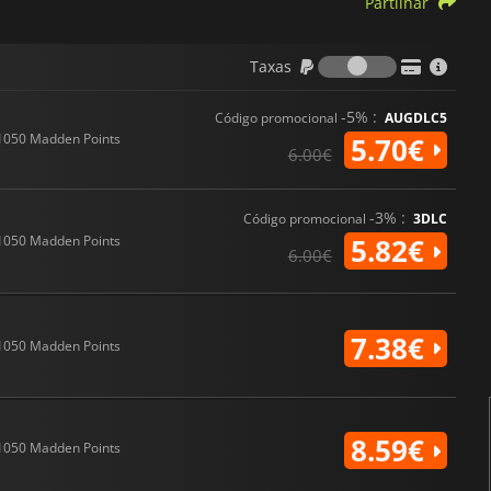
Partilhar
Taxas
Taxas
-5% :
Código promocional
AUGDLC5
1050 Madden Points
5.70€
6.00€
-3% :
Código promocional
3DLC
1050 Madden Points
5.82€
6.00€
7.38€
1050 Madden Points
8.59€
1050 Madden Points