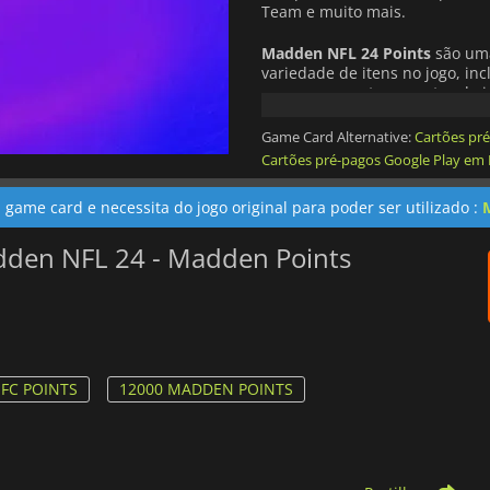
Team e muito mais.
Madden NFL 24 Points
são uma
variedade de itens no jogo, in
para o seu avatar; pacotes de 
Team
; e acesso a conteúdos e
perfeita de melhorar sua exp
Game Card Alternative:
Cartões pr
vencer.
Cartões pré-pagos Google Play em
 game card e necessita do jogo original para poder ser utilizado :
Madden NFL 24 (vendido separa
dden NFL 24 - Madden Points
Internet e uma conta EA são ne
 FC POINTS
12000 MADDEN POINTS