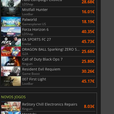
28.68€
LDShop
Mistfall Hunter
16.01€
LootBar
Palworld
18.19€
Gamesplanet US
Forza Horizon 6
40.35€
LDShop
EA SPORTS FC 27
45.73€
Eneba
DRAGON BALL Sparking! ZERO Super Limit Breaking NEO
25.68€
G2A
Call of Duty Black Ops 7
25.80€
Kinguin
Resident Evil Requiem
30.26€
Game Boost
007 First Light
45.17€
LootBar
NOVOS JOGOS
ReStory Chill Electronics Repairs
8.03€
Kinguin