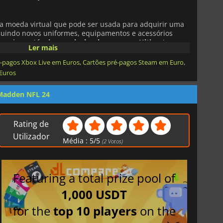
 moeda virtual que pode ser usada para adquirir uma
cluindo novos uniformes, equipamentos e acessórios
jogadores,
técnicos e playbooks para seu Ultimate
Ler mais
 eventos exclusivos. Madden Points são a maneira
eriência no Madden NFL 24 e aumentar suas chances de
é-pagos Xbox Live em Euros
,
Cartões pré-pagos Steam em Euro
,
 Euros
Madden NFL 24
damente), todas as atualizações do jogo, conexão à
cessários.
Rating de
Utilizador
Média :
5
/
5
(
2
Votos)
Featuring a total prize pool of
1,000 USDT
for the
top 10 players
on the