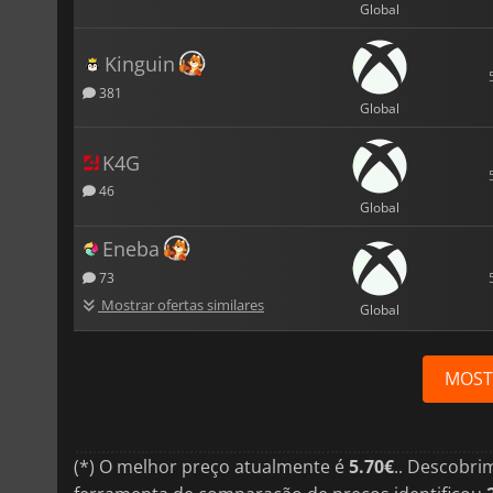
Global
Kinguin
381
Global
K4G
46
Global
Eneba
73
Mostrar ofertas similares
Global
MOST
(*) O melhor preço atualmente é
5.70€
.. Descobri