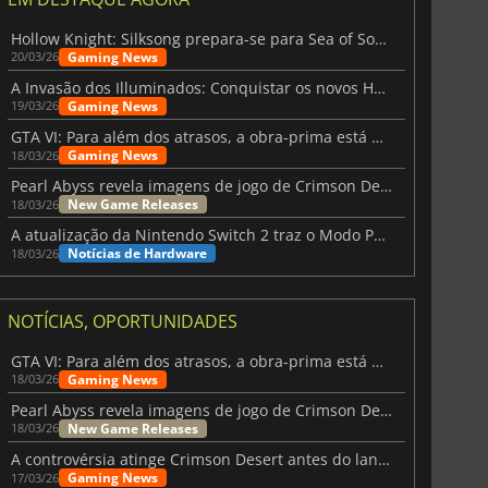
Hollow Knight: Silksong prepara-se para Sea of Sorrow com um patch
Gaming News
20/03/26
A Invasão dos Illuminados: Conquistar os novos Helldivers 2 Atualização!
Gaming News
19/03/26
GTA VI: Para além dos atrasos, a obra-prima está quase a chegar
Gaming News
18/03/26
Pearl Abyss revela imagens de jogo de Crimson Desert para a PS5
New Game Releases
18/03/26
A atualização da Nintendo Switch 2 traz o Modo Portátil aos jogos mais antigos da Switch
Notícias de Hardware
18/03/26
NOTÍCIAS, OPORTUNIDADES
GTA VI: Para além dos atrasos, a obra-prima está quase a chegar
Gaming News
18/03/26
Pearl Abyss revela imagens de jogo de Crimson Desert para a PS5
New Game Releases
18/03/26
3.65
€
7.44
€
A controvérsia atinge Crimson Desert antes do lançamento
Gaming News
17/03/26