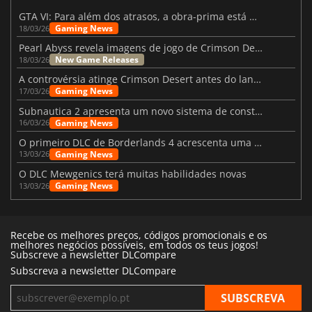
GTA VI: Para além dos atrasos, a obra-prima está quase a chegar
Gaming News
18/03/26
Pearl Abyss revela imagens de jogo de Crimson Desert para a PS5
New Game Releases
18/03/26
A controvérsia atinge Crimson Desert antes do lançamento
Gaming News
17/03/26
Subnautica 2 apresenta um novo sistema de construção de bases
Gaming News
16/03/26
O primeiro DLC de Borderlands 4 acrescenta uma nova personagem e muito mais
Gaming News
13/03/26
O DLC Mewgenics terá muitas habilidades novas
Gaming News
13/03/26
Recebe os melhores preços, códigos promocionais e os
melhores negócios possíveis, em todos os teus jogos!
Subscreve a newsletter DLCompare
Subscreva a newsletter DLCompare