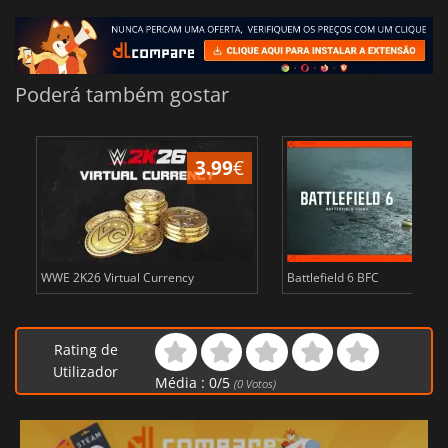
Poderá também gostar
3.99
€
WWE 2K26 Virtual Currency
Battlefield 6 BFC
Rating de
Utilizador
Média :
0
/
5
(
0
Votos)