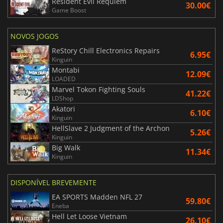
Resident Evil Requiem
30.00€
Game Boost
NOVOS JOGOS
ReStory Chill Electronics Repairs
6.95€
Kinguin
Montabi
12.09€
LOADED
Marvel Tokon Fighting Souls
41.22€
LDShop
Akatori
6.10€
Kinguin
HellSlave 2 Judgment of the Archon
5.26€
Kinguin
Big Walk
11.34€
Kinguin
DISPONÍVEL BREVEMENTE
EA SPORTS Madden NFL 27
59.80€
Eneba
Hell Let Loose Vietnam
26.10€