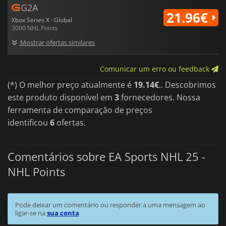
G2A
21.96€
Xbox Series X · Global
3000 NHL Points
Mostrar ofertas similares
Comunicar um erro ou feedback
(*) O melhor preço atualmente é
19.14€
.. Descobrimos
este produto disponível em
3
fornecedores. Nossa
ferramenta de comparação de preços
identificou
6
ofertas.
Comentários sobre EA Sports NHL 25 -
NHL Points
Pode deixar um comentário ou responder a uma mensagem ao
ligar-se na
sua conta