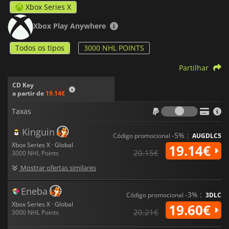
Xbox Series X
Xbox Play Anywhere
Todos os tipos
3000 NHL POINTS
Partilhar
CD Key
a partir de
19.14€
Taxas
Taxas
Kinguin
-5% :
Código promocional
AUGDLC5
Xbox Series X · Global
19.14€
20.15€
3000 NHL Points
Mostrar ofertas similares
Eneba
-3% :
Código promocional
3DLC
Xbox Series X · Global
19.60€
20.21€
3000 NHL Points