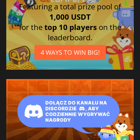
Featuring a total prize pool of
1,000 USDT
for the
top 10 players
on the
leaderboard.
4 WAYS TO WIN BIG!