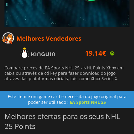
Melhores Vendedores
19.14
€
19.60
€
Compare preços de EA Sports NHL 25 - NHL Points Xbox em
caixa ou através de cd key para fazer download do jogo
21.96
€
através das plataformas oficiais, tais como Xbox Series X.
Este item é um game card e necessita do jogo original para
poder ser utilizado :
EA Sports NHL 25
Melhores ofertas para os seus NHL
25 Points