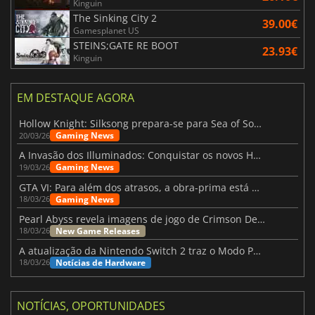
Kinguin
The Sinking City 2
39.00€
Gamesplanet US
STEINS;GATE RE BOOT
23.93€
Kinguin
EM DESTAQUE AGORA
Hollow Knight: Silksong prepara-se para Sea of Sorrow com um patch
Gaming News
20/03/26
A Invasão dos Illuminados: Conquistar os novos Helldivers 2 Atualização!
Gaming News
19/03/26
GTA VI: Para além dos atrasos, a obra-prima está quase a chegar
Gaming News
18/03/26
Pearl Abyss revela imagens de jogo de Crimson Desert para a PS5
New Game Releases
18/03/26
A atualização da Nintendo Switch 2 traz o Modo Portátil aos jogos mais antigos da Switch
Notícias de Hardware
18/03/26
NOTÍCIAS, OPORTUNIDADES