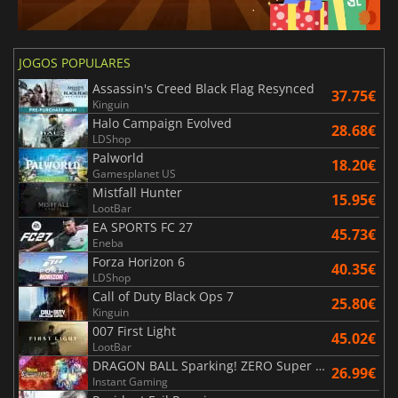
JOGOS POPULARES
Assassin's Creed Black Flag Resynced
37.75€
Kinguin
Halo Campaign Evolved
28.68€
LDShop
Palworld
18.20€
Gamesplanet US
Mistfall Hunter
15.95€
LootBar
EA SPORTS FC 27
45.73€
Eneba
Forza Horizon 6
40.35€
LDShop
Call of Duty Black Ops 7
25.80€
Kinguin
007 First Light
45.02€
LootBar
DRAGON BALL Sparking! ZERO Super Limit Breaking NEO
26.99€
Instant Gaming