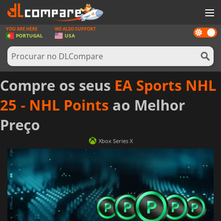
YOU ARE HERE
WE ALSO SUPPORT
Dark
JOGOS
PORTUGAL
USA
mode
GAME CARDS
SOFTWARE
Compre os seus
EA Sports NHL
REWARDS
25 - NHL Points
ao Melhor
HARDWARE
Preço
NOTÍCIAS
Xbox Series X
ENTRAR OU REGISTAR