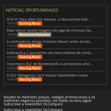
NOTÍCIAS, OPORTUNIDADES
GTA VI: Para além dos atrasos, a obra-prima está quase a chegar
Gaming News
18/03/26
Pearl Abyss revela imagens de jogo de Crimson Desert para a PS5
New Game Releases
18/03/26
A controvérsia atinge Crimson Desert antes do lançamento
Gaming News
17/03/26
Subnautica 2 apresenta um novo sistema de construção de bases
Gaming News
16/03/26
O primeiro DLC de Borderlands 4 acrescenta uma nova personagem e muito mais
Gaming News
13/03/26
O DLC Mewgenics terá muitas habilidades novas
Gaming News
13/03/26
Recebe os melhores preços, códigos promocionais e os
melhores negócios possíveis, em todos os teus jogos!
Subscreve a newsletter DLCompare
Subscreva a newsletter DLCompare