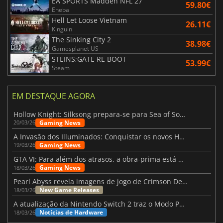
EA SPORTS Madden NFL 27
59.80€
Eneba
Hell Let Loose Vietnam
26.11€
Kinguin
The Sinking City 2
38.98€
Gamesplanet US
STEINS;GATE RE BOOT
53.99€
Steam
EM DESTAQUE AGORA
Hollow Knight: Silksong prepara-se para Sea of Sorrow com um patch
Gaming News
20/03/26
A Invasão dos Illuminados: Conquistar os novos Helldivers 2 Atualização!
Gaming News
19/03/26
GTA VI: Para além dos atrasos, a obra-prima está quase a chegar
Gaming News
18/03/26
Pearl Abyss revela imagens de jogo de Crimson Desert para a PS5
New Game Releases
18/03/26
A atualização da Nintendo Switch 2 traz o Modo Portátil aos jogos mais antigos da Switch
Notícias de Hardware
18/03/26