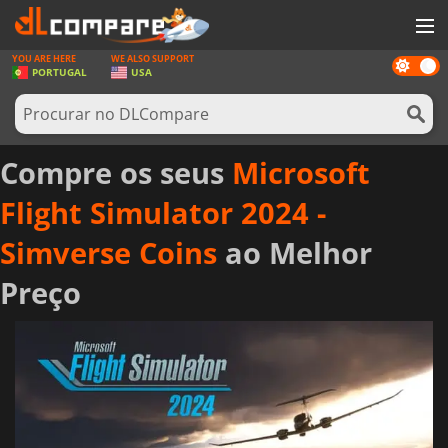
YOU ARE HERE
WE ALSO SUPPORT
Dark
JOGOS
PORTUGAL
USA
mode
GAME CARDS
SOFTWARE
Compre os seus
Microsoft
REWARDS
Flight Simulator 2024 -
HARDWARE
Simverse Coins
ao Melhor
NOTÍCIAS
Preço
ENTRAR OU REGISTAR