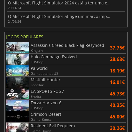
O Microsoft Flight Simulator 2024 está a ter uma estreia difícil
20/11/24
O Microsoft Flight Simulator atinge um marco importante
24/06/24
JOGOS POPULARES
Assassin's Creed Black Flag Resynced
37.75€
Kinguin
Halo Campaign Evolved
28.68€
LDShop
Palworld
18.19€
Gamesplanet US
Mistfall Hunter
16.01€
LootBar
EA SPORTS FC 27
45.73€
Eneba
Forza Horizon 6
40.35€
LDShop
Crimson Desert
45.00€
Game Boost
Resident Evil Requiem
30.26€
Game Boost