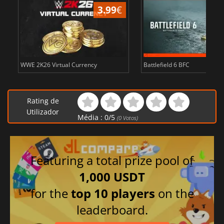
3.99
€
s
WWE 2K26 Virtual Currency
Battlefield 6 BFC
Rating de
Utilizador
Média :
0
/
5
(
0
Votos)
Featuring a total prize pool of
1,000 USDT
for the
top 10 players
on the
leaderboard.