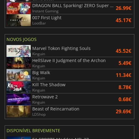
DRAGON BALL Sparking! ZERO Super Limit Breaking NEO
26.99€
Instant Gaming
007 First Light
45.17€
LootBar
NOVOS JOGOS
Marvel Tokon Fighting Souls
45.52€
Kinguin
HellSlave II Judgment of the Archon
5.49€
Kinguin
Big Walk
11.34€
Kinguin
Kill The Shadow
8.78€
Kinguin
Retrowave 2
0.68€
Kinguin
Beast of Reincarnation
29.69€
LDShop
DISPONÍVEL BREVEMENTE