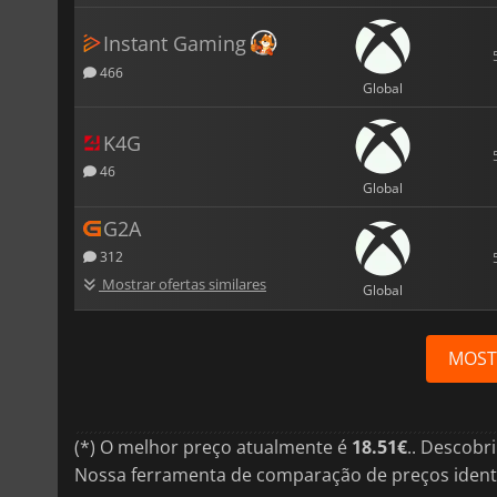
Instant Gaming
466
Global
K4G
46
Global
G2A
312
Mostrar ofertas similares
Global
MOST
(*) O melhor preço atualmente é
18.51€
.. Descobr
Nossa ferramenta de comparação de preços ident