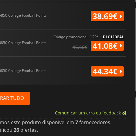
38.69€
5850 College Football Points
-12% :
Código promocional
DLC12DEAL
5850 College Football Points
41.08€
46.68€
44.34€
5850 College Football Points
RAR TUDO
Comunicar um erro ou feedback
imos este produto disponível em
7
fornecedores.
ificou
26
ofertas.