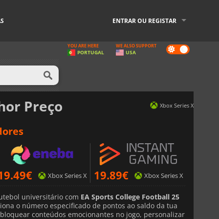
AS
ENTRAR OU REGISTAR
YOU ARE HERE
WE ALSO SUPPORT
Dark
PORTUGAL
USA
mode
hor Preço
Xbox Series X
dores
19.49
€
19.89
€
Xbox Series X
Xbox Series X
utebol universitário com
EA Sports College Football 25
ciona o número especificado de pontos ao saldo da tua
sbloquear conteúdos emocionantes no jogo, personalizar