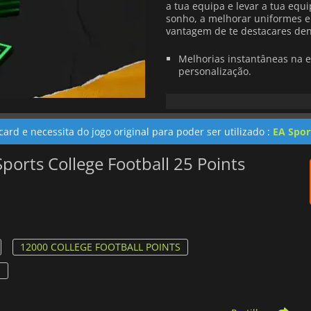
a tua equipa e levar a tua equip
sonho, a melhorar uniformes e 
vantagem de te destacares den
Melhorias instantâneas na e
personalização.
Alimenta a tua melhor equip
Opções flexíveis - Escolha e
ard e necessita do jogo original para poder ser utilizado :
EA Spor
de jogo.
ports College Football 25 Points
Resgate sem falhas - Resgat
Assume o controlo do jogo e dá 
caminho para a glória começa 
12000 COLLEGE FOOTBALL POINTS
S