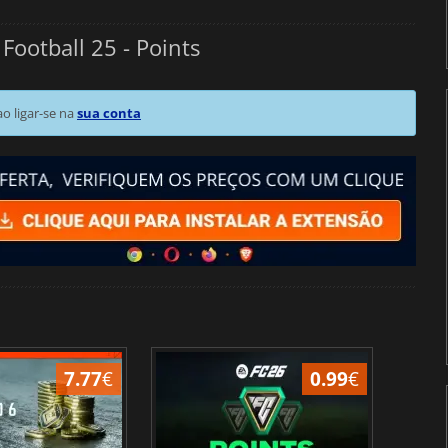
Football 25 - Points
 ligar-se na
sua conta
7.77
€
0.99
€