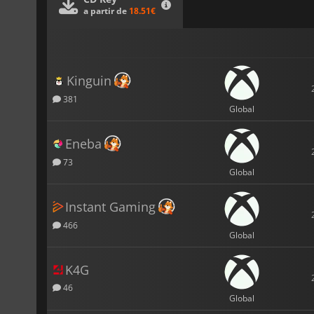
a partir de
18.51€
Kinguin
381
Global
Eneba
73
Global
Instant Gaming
466
Global
K4G
46
Global