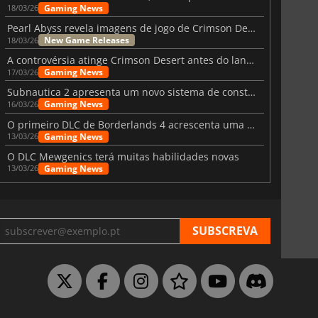
Gaming News
18/03/26
Pearl Abyss revela imagens de jogo de Crimson Desert para a PS5
6 Virtual Currency
Madden NFL 26 Points
New Game Releases
18/03/26
A controvérsia atinge Crimson Desert antes do lançamento
Gaming News
17/03/26
Subnautica 2 apresenta um novo sistema de construção de bases
Gaming News
16/03/26
O primeiro DLC de Borderlands 4 acrescenta uma nova personagem e muito mais
Gaming News
13/03/26
O DLC Mewgenics terá muitas habilidades novas
Gaming News
13/03/26