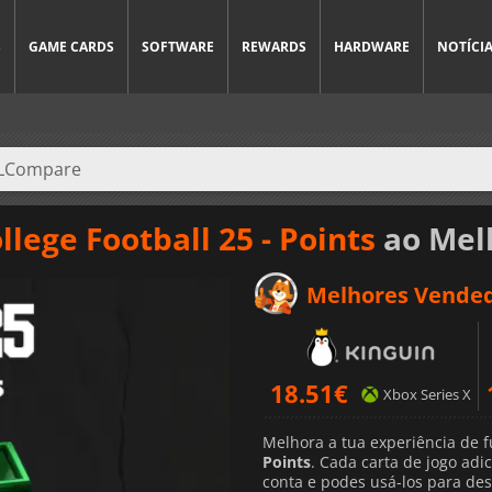
S
GAME CARDS
SOFTWARE
REWARDS
HARDWARE
NOTÍCI
llege Football 25 - Points
ao Mel
Melhores Vende
18.51
€
Xbox Series X
Melhora a tua experiência de f
Points
. Cada carta de jogo adi
conta e podes usá-los para de