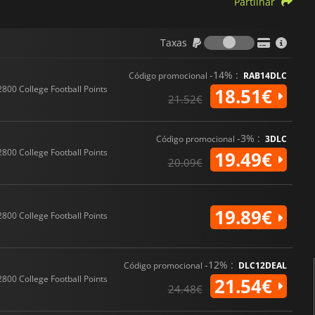
Partilhar
Taxas
Taxas
-14% :
Código promocional
RAB14DLC
2800 College Football Points
18.51€
21.52€
-3% :
Código promocional
3DLC
2800 College Football Points
19.49€
20.09€
19.89€
2800 College Football Points
-12% :
Código promocional
DLC12DEAL
2800 College Football Points
21.54€
24.48€