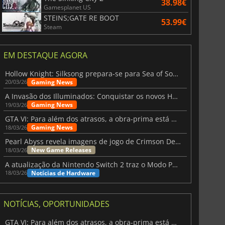
38.98€
Gamesplanet US
STEINS;GATE RE BOOT
53.99€
Steam
EM DESTAQUE AGORA
Hollow Knight: Silksong prepara-se para Sea of Sorrow com um patch
Gaming News
20/03/26
A Invasão dos Illuminados: Conquistar os novos Helldivers 2 Atualização!
Gaming News
19/03/26
GTA VI: Para além dos atrasos, a obra-prima está quase a chegar
Gaming News
18/03/26
Pearl Abyss revela imagens de jogo de Crimson Desert para a PS5
New Game Releases
18/03/26
A atualização da Nintendo Switch 2 traz o Modo Portátil aos jogos mais antigos da Switch
Notícias de Hardware
18/03/26
3.65
€
7.44
€
NOTÍCIAS, OPORTUNIDADES
GTA VI: Para além dos atrasos, a obra-prima está quase a chegar