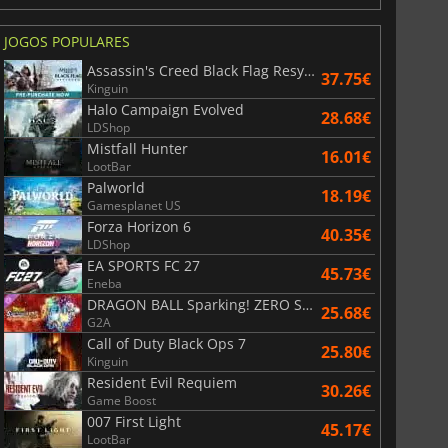
JOGOS POPULARES
Assassin's Creed Black Flag Resynced
37.75€
Kinguin
Halo Campaign Evolved
28.68€
LDShop
Mistfall Hunter
16.01€
LootBar
Palworld
18.19€
Gamesplanet US
Forza Horizon 6
40.35€
LDShop
EA SPORTS FC 27
45.73€
Eneba
DRAGON BALL Sparking! ZERO Super Limit Breaking NEO
25.68€
G2A
Call of Duty Black Ops 7
25.80€
Kinguin
Resident Evil Requiem
30.26€
Game Boost
007 First Light
45.17€
LootBar