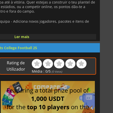
a até à vitória. Quer estejas a construir o teu plantel de
estádios, ou a competir online, os pontos dão-te a
tro e fora do campo.
quipa - Adiciona novos jogadores, pacotes e itens de
a - Constrói, gere e domina com melhorias estratégicas.
Ler mais
ntre várias denominações para se adaptar ao seu estilo
ts College Football 25
e diretamente através da sua consola ou conta EA.
Rating de
Utilizador
vida ao teu legado de futebol universitário - o teu
Média :
0
/
5
(
0
Votos)
aqui!
Featuring a total prize pool of
1,000 USDT
for the
top 10 players
on the