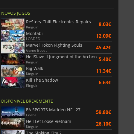
NOVOS JOGOS
ReStory Chill Electronics Repairs
8.03€
Kinguin
Montabi
12.09€
LOADED
Marvel Tokon Fighting Souls
45.42€
Game Boost
HellSlave II Judgment of the Archon
5.40€
Kinguin
Big Walk
11.34€
Kinguin
Kill The Shadow
6.63€
Kinguin
DISPONÍVEL BREVEMENTE
EA SPORTS Madden NFL 27
59.80€
Eneba
Hell Let Loose Vietnam
26.10€
Kinguin
The Sinking City 2