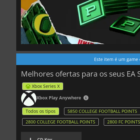
Este item é um game c
Melhores ofertas para os seus EA S
Xbox Series X
Xbox Play Anywhere
Todos os tipos
5850 COLLEGE FOOTBALL POINTS
2800 COLLEGE FOOTBALL POINTS
2800 FC POINT
CD Key