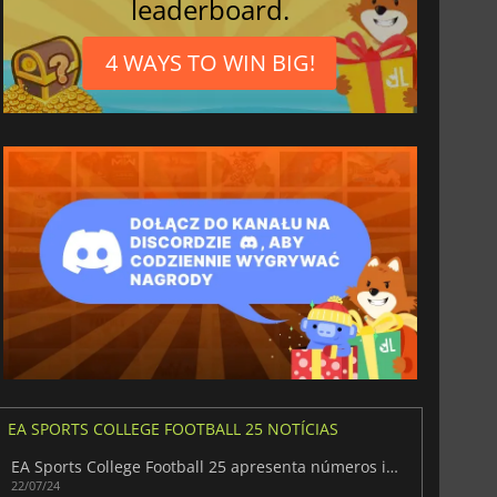
leaderboard.
4 WAYS TO WIN BIG!
EA SPORTS COLLEGE FOOTBALL 25 NOTÍCIAS
EA Sports College Football 25 apresenta números impressionantes no Acesso Antecipado
22/07/24