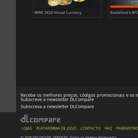
ency
WWE 2K26 Virtual Currency
Battlefield 6 BF
Recebe os melhores preços, códigos promocionais e os m
Subscreve a newsletter DLCompare
Subscreva a newsletter DLCompare
LOJAS
PLATAFORMA DE JOGO
CONTACTO
FAQ
PARÂMETRO
© 2026 SAS DIGITAL SERVICES, Todos os direitos Reservados.