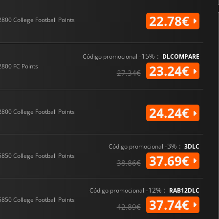
22.78€
2800 College Football Points
-15% :
Código promocional
DLCOMPARE
2800 FC Points
23.24€
27.34€
24.24€
2800 College Football Points
-3% :
Código promocional
3DLC
5850 College Football Points
37.69€
38.86€
-12% :
Código promocional
RAB12DLC
5850 College Football Points
37.74€
42.89€