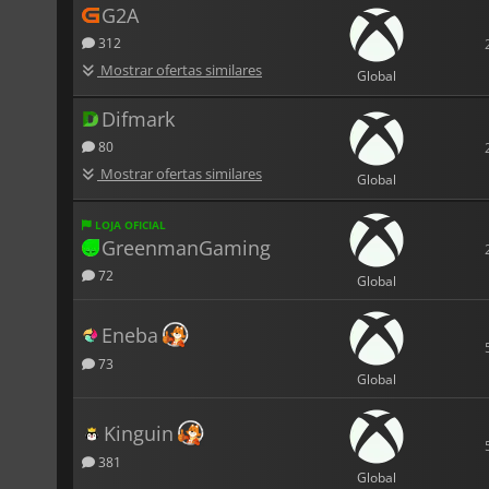
G2A
312
Mostrar ofertas similares
Global
Difmark
80
Mostrar ofertas similares
Global
LOJA OFICIAL
GreenmanGaming
72
Global
Eneba
73
Global
Kinguin
381
Global