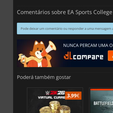
Comentários sobre EA Sports College 
Pode deixar um comentário ou responder a uma mensagem ao
Poderá também gostar
3.88
€
3.99
€