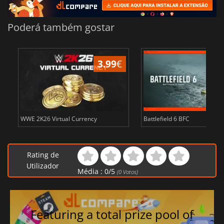
Poderá também gostar
3.99
€
WWE 2K26 Virtual Currency
Battlefield 6 BFC
Rating de
Utilizador
Média :
0
/
5
(
0
Votos)
Featuring a total prize pool of