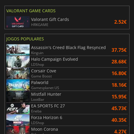
VALORANT GAME CARDS
Valorant Gift Cards
2.52€
HRKGAME
JOGOS POPULARES
Assassin's Creed Black Flag Resynced
37.75€
Kinguin
Halo Campaign Evolved
28.68€
LDShop
Corsair Cove
16.80€
Game Boost
Palworld
18.16€
Gamesplanet US
Mistfall Hunter
15.95€
LootBar
EA SPORTS FC 27
45.73€
Eneba
Forza Horizon 6
40.35€
LDShop
Moon Corona
4.27€