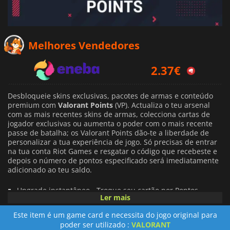
Melhores Vendedores
2.37
€
2.47
€
Desbloqueie skins exclusivas, pacotes de armas e conteúdo
premium com
Valorant Points
(VP). Actualiza o teu arsenal
3.04
€
com as mais recentes skins de armas, colecciona cartas de
jogador exclusivas ou aumenta o poder com o mais recente
passe de batalha; os Valorant Points dão-te a liberdade de
personalizar a tua experiência de jogo. Só precisas de entrar
na tua conta Riot Games e resgatar o código que recebeste e
depois o número de pontos especificado será imediatamente
adicionado ao teu saldo.
Upgrade instantâneo - Troque seu cartão por Pontos
Ler mais
Valorant e acesse o conteúdo premium do jogo
imediatamente.
Este item é um game card e necessita do jogo original para
poder ser utilizado :
VALORANT
Opções flexíveis - Disponível em várias denominações para