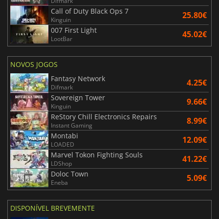
Difmark
Call of Duty Black Ops 7
25.80€
Kinguin
007 First Light
45.02€
LootBar
NOVOS JOGOS
Fantasy Network
4.25€
Difmark
Sovereign Tower
9.66€
Kinguin
ReStory Chill Electronics Repairs
8.99€
Instant Gaming
Montabi
12.09€
LOADED
Marvel Tokon Fighting Souls
41.22€
LDShop
Doloc Town
5.09€
Eneba
DISPONÍVEL BREVEMENTE