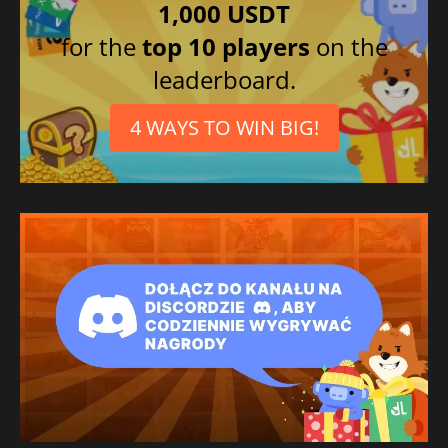
1,000 USDT
for the
top 10 players
on the
leaderboard.
4 WAYS TO WIN BIG!