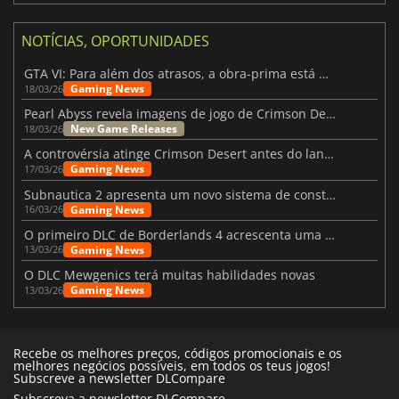
NOTÍCIAS, OPORTUNIDADES
GTA VI: Para além dos atrasos, a obra-prima está quase a chegar
Gaming News
18/03/26
Pearl Abyss revela imagens de jogo de Crimson Desert para a PS5
New Game Releases
18/03/26
A controvérsia atinge Crimson Desert antes do lançamento
Gaming News
17/03/26
Subnautica 2 apresenta um novo sistema de construção de bases
Gaming News
16/03/26
O primeiro DLC de Borderlands 4 acrescenta uma nova personagem e muito mais
Gaming News
13/03/26
O DLC Mewgenics terá muitas habilidades novas
Gaming News
13/03/26
Recebe os melhores preços, códigos promocionais e os
melhores negócios possíveis, em todos os teus jogos!
Subscreve a newsletter DLCompare
Subscreva a newsletter DLCompare