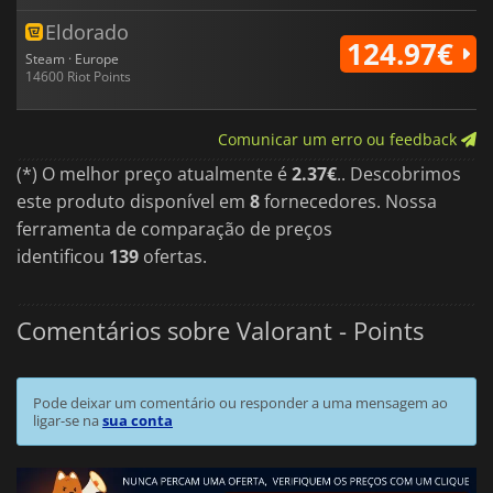
Eldorado
124.97€
Steam · Europe
14600 Riot Points
Comunicar um erro ou feedback
(*) O melhor preço atualmente é
2.37€
.. Descobrimos
este produto disponível em
8
fornecedores. Nossa
ferramenta de comparação de preços
identificou
139
ofertas.
Comentários sobre Valorant - Points
Pode deixar um comentário ou responder a uma mensagem ao
ligar-se na
sua conta