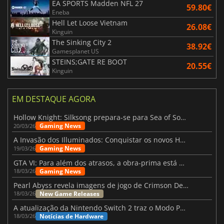
EA SPORTS Madden NFL 27
59.80€
Eneba
Hell Let Loose Vietnam
26.08€
Kinguin
The Sinking City 2
38.92€
Gamesplanet US
STEINS;GATE RE BOOT
20.55€
Kinguin
EM DESTAQUE AGORA
Hollow Knight: Silksong prepara-se para Sea of Sorrow com um patch
Gaming News
20/03/26
A Invasão dos Illuminados: Conquistar os novos Helldivers 2 Atualização!
Gaming News
19/03/26
GTA VI: Para além dos atrasos, a obra-prima está quase a chegar
Gaming News
18/03/26
Pearl Abyss revela imagens de jogo de Crimson Desert para a PS5
New Game Releases
18/03/26
A atualização da Nintendo Switch 2 traz o Modo Portátil aos jogos mais antigos da Switch
Notícias de Hardware
18/03/26