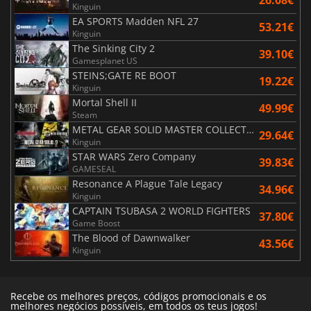
Kinguin
EA SPORTS Madden NFL 27
53.21€
Kinguin
The Sinking City 2
39.10€
Gamesplanet US
STEINS;GATE RE BOOT
19.22€
Kinguin
Mortal Shell II
49.99€
Steam
METAL GEAR SOLID MASTER COLLECTION Vol.2
29.64€
Kinguin
STAR WARS Zero Company
39.83€
GAMESEAL
Resonance A Plague Tale Legacy
34.96€
Kinguin
CAPTAIN TSUBASA 2 WORLD FIGHTERS
37.80€
Game Boost
The Blood of Dawnwalker
43.56€
Kinguin
Recebe os melhores preços, códigos promocionais e os
melhores negócios possíveis, em todos os teus jogos!