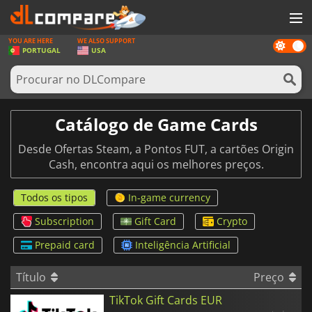
YOU ARE HERE
WE ALSO SUPPORT
Dark
JOGOS
PORTUGAL
USA
mode
GAME CARDS
SOFTWARE
Catálogo de Game Cards
REWARDS
Desde Ofertas Steam, a Pontos FUT, a cartões Origin
HARDWARE
Cash, encontra aqui os melhores preços.
NOTÍCIAS
Todos os tipos
In-game currency
ENTRAR OU REGISTAR
Subscription
Gift Card
Crypto
Prepaid card
Inteligência Artificial
Título
Preço
TikTok Gift Cards EUR