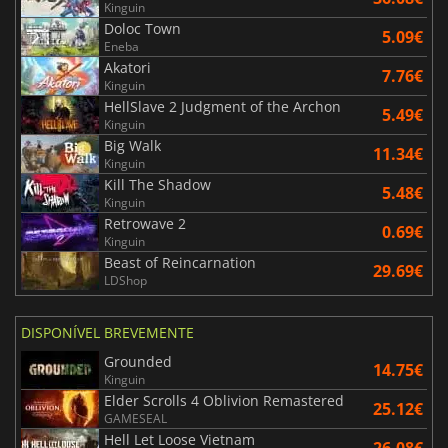
Kinguin
Doloc Town
5.09€
Eneba
Akatori
7.76€
Kinguin
HellSlave 2 Judgment of the Archon
5.49€
Kinguin
Big Walk
11.34€
Kinguin
Kill The Shadow
5.48€
Kinguin
Retrowave 2
0.69€
Kinguin
Beast of Reincarnation
29.69€
LDShop
DISPONÍVEL BREVEMENTE
Grounded
14.75€
Kinguin
Elder Scrolls 4 Oblivion Remastered
25.12€
GAMESEAL
Hell Let Loose Vietnam
26.08€