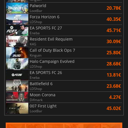
Palworld
20.78€
LootBar
Forza Horizon 6
40.35€
LDShop
EA SPORTS FC 27
45.71€
Eneba
Resident Evil Requiem
30.09€
K4G
Call of Duty Black Ops 7
25.80€
Kinguin
Halo Campaign Evolved
28.68€
LDShop
EA SPORTS FC 26
13.81€
Eneba
Battlefield 6
23.68€
LDShop
Moon Corona
4.27€
Difmark
007 First Light
45.02€
LootBar