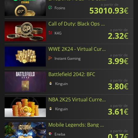
a partir de
53010.93
€
Fcoins
Call of Duty: Black Ops 6 Points
a partir de
2.32
€
K4G
WWE 2K24 - Virtual Currency
a partir de
3.99
€
Instant Gaming
Battlefield 2042: BFC
a partir de
3.80
€
Kinguin
NBA 2K25 Virtual Currency
a partir de
3.61
€
Kinguin
Mobile Legends: Bang Bang Diamonds
a partir de
0.17
€
Eneba