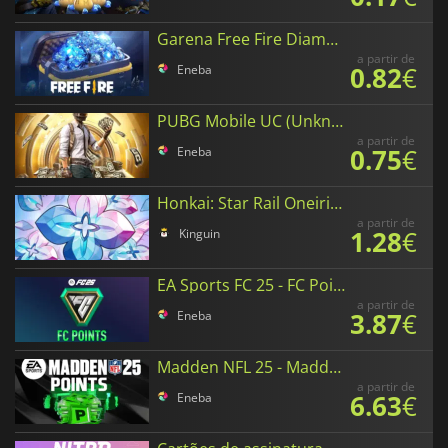
Garena Free Fire Diamonds
a partir de
0.82
€
Eneba
PUBG Mobile UC (Unknown Cash)
a partir de
0.75
€
Eneba
Honkai: Star Rail Oneiric Shards
a partir de
1.28
€
Kinguin
EA Sports FC 25 - FC Points
a partir de
3.87
€
Eneba
Madden NFL 25 - Madden Points
a partir de
6.63
€
Eneba