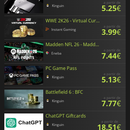
a partir de
5.25
€
Kinguin
WWE 2K26 - Virtual Currency
a partir de
3.99
€
Instant Gaming
Madden NFL 26 - Madden Points
a partir de
7.44
€
Eneba
PC Game Pass
a partir de
5.13
€
Kinguin
Battlefield 6 : BFC
a partir de
7.77
€
Kinguin
ChatGPT Giftcards
a partir de
18.51
€
Kinguin