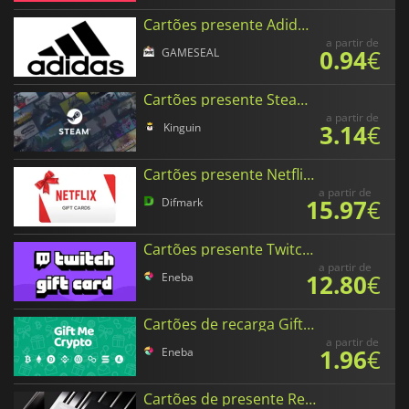
Cartões presente Adidas em Euros
a partir de
0.94
€
GAMESEAL
Cartões presente Steam em Real Brasileiro
a partir de
3.14
€
Kinguin
Cartões presente Netflix em Euros
a partir de
15.97
€
Difmark
Cartões presente Twitch em Euros
a partir de
12.80
€
Eneba
Cartões de recarga Gift Me Crypto em Euros
a partir de
1.96
€
Eneba
Cartões de presente Revolut em Euros