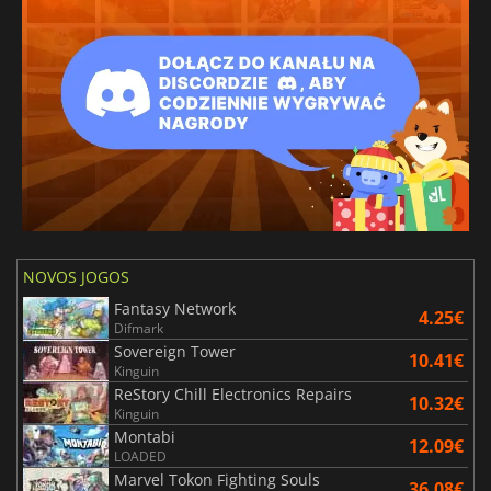
NOVOS JOGOS
Fantasy Network
4.25€
Difmark
Sovereign Tower
10.41€
Kinguin
ReStory Chill Electronics Repairs
10.32€
Kinguin
Montabi
12.09€
LOADED
Marvel Tokon Fighting Souls
36.08€