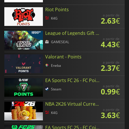
Riot Points
a partir de
2.63
€
K4G
League of Legends Gift Card
a partir de
4.43
€
GAMESEAL
Valorant - Points
a partir de
2.37
€
Eneba
EA Sports FC 26 - FC Points
a partir de
0.99
€
Steam
NBA 2K26 Virtual Currency
a partir de
3.63
€
K4G
EA Sports FC 25 - FC Coins