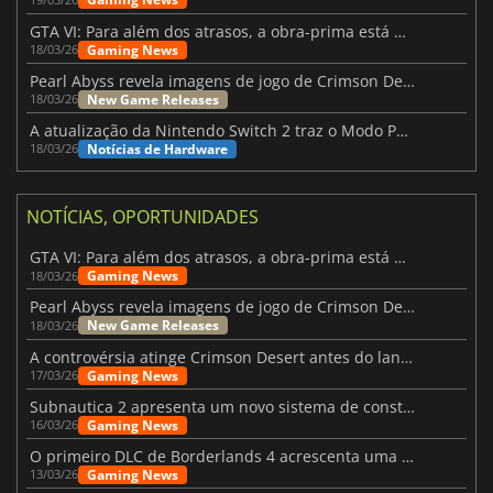
GTA VI: Para além dos atrasos, a obra-prima está quase a chegar
Gaming News
18/03/26
Pearl Abyss revela imagens de jogo de Crimson Desert para a PS5
New Game Releases
18/03/26
A atualização da Nintendo Switch 2 traz o Modo Portátil aos jogos mais antigos da Switch
Notícias de Hardware
18/03/26
NOTÍCIAS, OPORTUNIDADES
GTA VI: Para além dos atrasos, a obra-prima está quase a chegar
Gaming News
18/03/26
Pearl Abyss revela imagens de jogo de Crimson Desert para a PS5
New Game Releases
18/03/26
A controvérsia atinge Crimson Desert antes do lançamento
Gaming News
17/03/26
Subnautica 2 apresenta um novo sistema de construção de bases
Gaming News
16/03/26
O primeiro DLC de Borderlands 4 acrescenta uma nova personagem e muito mais
Gaming News
13/03/26