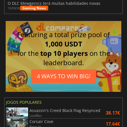
O DLC Mewgenics terá muitas habilidades novas
Gaming News
13/03/26
Featuring a total prize pool of
1,000 USDT
for the
top 10 players
on the
leaderboard.
4 WAYS TO WIN BIG!
JOGOS POPULARES
Assassin's Creed Black Flag Resynced
38.17€
LootBar
Corsair Cove
17.64€
Kinguin