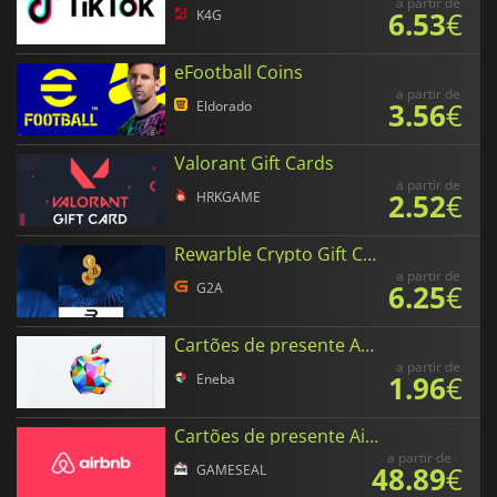
a partir de
6.53
€
K4G
eFootball Coins
a partir de
3.56
€
Eldorado
Valorant Gift Cards
a partir de
2.52
€
HRKGAME
Rewarble Crypto Gift Cards EUR
a partir de
6.25
€
G2A
Cartões de presente Apple em Euros
a partir de
1.96
€
Eneba
Cartões de presente Airbnb em Euros
a partir de
48.89
€
GAMESEAL