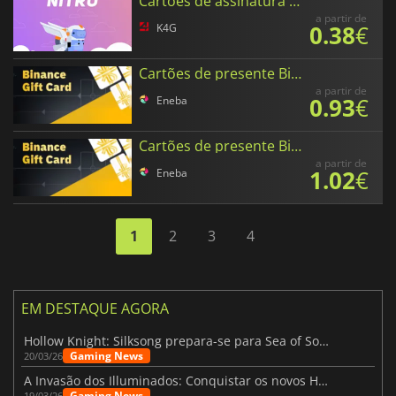
Cartões de assinatura de Discord Nitro
a partir de
0.38
€
K4G
Cartões de presente Binance em USD Coin
a partir de
0.93
€
Eneba
Cartões de presente Binance em XRP
a partir de
1.02
€
Eneba
1
2
3
4
EM DESTAQUE AGORA
Hollow Knight: Silksong prepara-se para Sea of Sorrow com um patch
Gaming News
20/03/26
A Invasão dos Illuminados: Conquistar os novos Helldivers 2 Atualização!
Gaming News
19/03/26