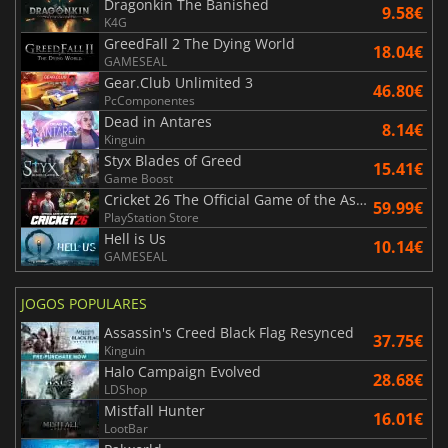
Dragonkin The Banished
9.58€
K4G
GreedFall 2 The Dying World
18.04€
GAMESEAL
Gear.Club Unlimited 3
46.80€
PcComponentes
Dead in Antares
8.14€
Kinguin
Styx Blades of Greed
15.41€
Game Boost
Cricket 26 The Official Game of the Ashes
59.99€
PlayStation Store
Hell is Us
10.14€
GAMESEAL
JOGOS POPULARES
Assassin's Creed Black Flag Resynced
37.75€
Kinguin
Halo Campaign Evolved
28.68€
LDShop
Mistfall Hunter
16.01€
LootBar