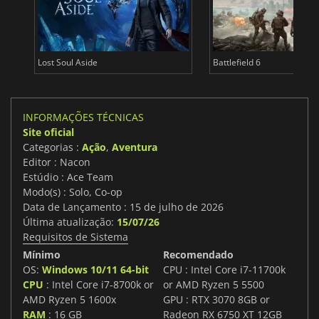
Lost Soul Aside
Battlefield 6
INFORMAÇÕES TÉCNICAS
Site oficial
Categorias :
Ação
,
Aventura
Editor : Nacon
Estúdio : Ace Team
Modo(s) : Solo, Co-op
Data de Lançamento : 15 de julho de 2026
Última atualização:
15/07/26
Requisitos de Sistema
Mínimo
Recomendado
OS:
Windows 10/11 64-bit
CPU : Intel Core i7-11700k
CPU
: Intel Core i7-8700k or
or AMD Ryzen 5 5500
AMD Ryzen 5 1600x
GPU : RTX 3070 8GB or
RAM
: 16 GB
Radeon RX 6750 XT 12GB