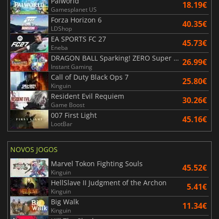
Palworld
18.19€
Gamesplanet US
Forza Horizon 6
40.35€
LDShop
EA SPORTS FC 27
45.73€
Eneba
DRAGON BALL Sparking! ZERO Super Limit Breaking NEO
26.99€
Instant Gaming
Call of Duty Black Ops 7
25.80€
Kinguin
Resident Evil Requiem
30.26€
Game Boost
007 First Light
45.16€
LootBar
NOVOS JOGOS
Marvel Tokon Fighting Souls
45.52€
Kinguin
HellSlave II Judgment of the Archon
5.41€
Kinguin
Big Walk
11.34€
Kinguin