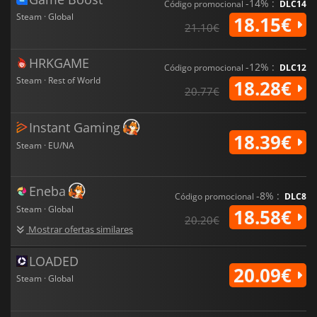
-14% :
Código promocional
DLC14
Steam · Global
18.15€
21.10€
HRKGAME
-12% :
Código promocional
DLC12
Steam · Rest of World
18.28€
20.77€
Instant Gaming
18.39€
Steam · EU/NA
Eneba
-8% :
Código promocional
DLC8
Steam · Global
18.58€
20.20€
Mostrar ofertas similares
LOADED
20.09€
Steam · Global