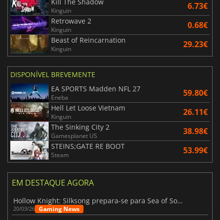
Kill The Shadow
6.73€
Kinguin
Retrowave 2
0.68€
Kinguin
Beast of Reincarnation
29.23€
Kinguin
DISPONÍVEL BREVEMENTE
EA SPORTS Madden NFL 27
59.80€
Eneba
Hell Let Loose Vietnam
26.11€
Kinguin
The Sinking City 2
38.98€
Gamesplanet US
STEINS;GATE RE BOOT
53.99€
Steam
EM DESTAQUE AGORA
Hollow Knight: Silksong prepara-se para Sea of Sorrow com um patch
Gaming News
20/03/26