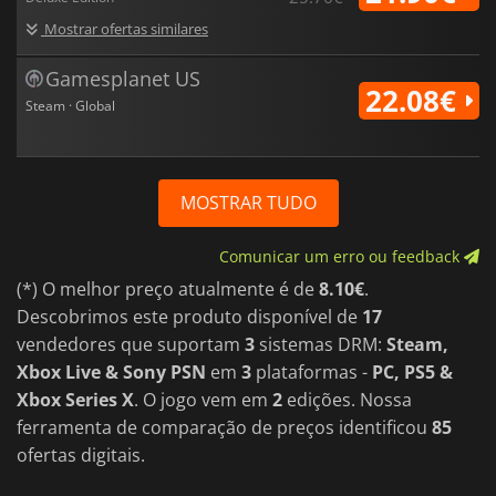
Mostrar ofertas similares
Gamesplanet US
22.08€
Steam · Global
MOSTRAR TUDO
Comunicar um erro ou feedback
(*) O melhor preço atualmente é de
8.10€
.
Descobrimos este produto disponível de
17
vendedores que suportam
3
sistemas DRM:
Steam,
Xbox Live & Sony PSN
em
3
plataformas -
PC, PS5 &
Xbox Series X
. O jogo vem em
2
edições. Nossa
ferramenta de comparação de preços identificou
85
ofertas digitais.