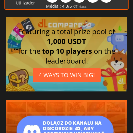
Polonês
Utilizador
Média :
4.3
/
5
(
23
Votos)
Português brasileiro
Russo
Espanhol
Featuring a total prize pool of
Alemão
1,000 USDT
Italiano
for the
top 10 players
on the
leaderboard.
4 WAYS TO WIN BIG!