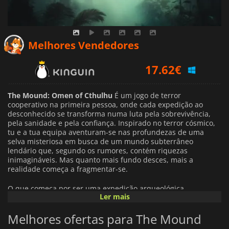
17.62
€
Melhores Vendedores
18.39
€
18.58
€
The Mound: Omen of Cthulhu
É um jogo de terror
cooperativo na primeira pessoa, onde cada expedição ao
desconhecido se transforma numa luta pela sobrevivência,
pela sanidade e pela confiança. Inspirado no terror cósmico,
tu e a tua equipa aventuram-se nas profundezas de uma
selva misteriosa em busca de um mundo subterrâneo
lendário que, segundo os rumores, contém riquezas
inimagináveis. Mas quanto mais fundo desces, mais a
realidade começa a fragmentar-se.
O que começa por ser uma expedição arqueológica
Ler mais
transforma-se rapidamente num pesadelo. Forças antigas
despertam sob a terra, distorcendo a vossa perceção e
Melhores ofertas para The Mound
alimentando-se dos vossos medos. As alucinações esbatem a
linha entre a verdade e a ilusão, tornando impossível saber