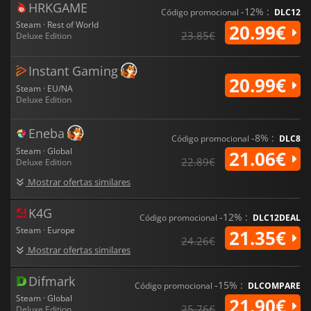
HRKGAME
-12% :
Código promocional
DLC12
Steam · Rest of World
20.99€
23.85€
Deluxe Edition
Instant Gaming
20.99€
Steam · EU/NA
Deluxe Edition
Eneba
-8% :
Código promocional
DLC8
Steam · Global
21.06€
22.89€
Deluxe Edition
Mostrar ofertas similares
K4G
-12% :
Código promocional
DLC12DEAL
Steam · Europe
21.35€
24.26€
Mostrar ofertas similares
Difmark
-15% :
Código promocional
DLCOMPARE
Steam · Global
21.90€
25.76€
Deluxe Edition