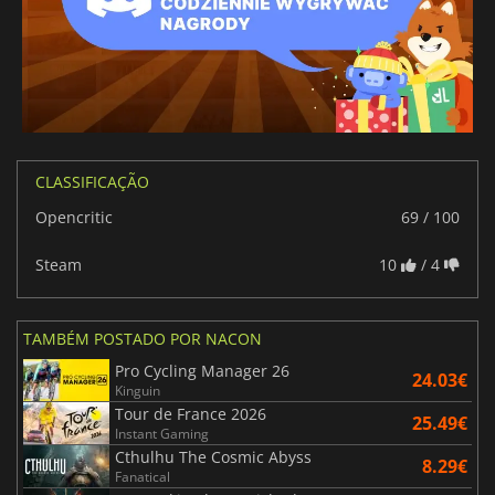
CLASSIFICAÇÃO
Opencritic
69 / 100
Steam
10
/ 4
TAMBÉM POSTADO POR NACON
Pro Cycling Manager 26
24.03€
Kinguin
Tour de France 2026
25.49€
Instant Gaming
Cthulhu The Cosmic Abyss
8.29€
Fanatical