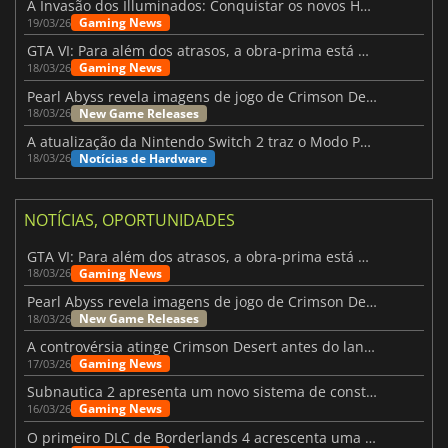
A Invasão dos Illuminados: Conquistar os novos Helldivers 2 Atualização!
Gaming News
19/03/26
GTA VI: Para além dos atrasos, a obra-prima está quase a chegar
Gaming News
18/03/26
Pearl Abyss revela imagens de jogo de Crimson Desert para a PS5
New Game Releases
18/03/26
A atualização da Nintendo Switch 2 traz o Modo Portátil aos jogos mais antigos da Switch
Notícias de Hardware
18/03/26
NOTÍCIAS, OPORTUNIDADES
GTA VI: Para além dos atrasos, a obra-prima está quase a chegar
Gaming News
18/03/26
Pearl Abyss revela imagens de jogo de Crimson Desert para a PS5
New Game Releases
18/03/26
A controvérsia atinge Crimson Desert antes do lançamento
Gaming News
17/03/26
Subnautica 2 apresenta um novo sistema de construção de bases
Gaming News
16/03/26
O primeiro DLC de Borderlands 4 acrescenta uma nova personagem e muito mais