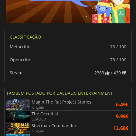
CLASSIFICAÇÃO
Metacritic
76 / 100
Opencritic
73 / 100
Steam
2363
/ 439
TAMBÉM POSTADO POR DAEDALIC ENTERTAINMENT
Magin The Rat Project Stories
6.49€
Kinguin
The Occultist
9.99€
LOADED
Sherman Commander
13.68€
Kinguin