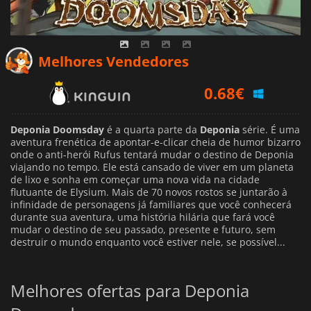
0.68
€
Melhores Vendedores
1.27
€
1.49
€
Deponia Doomsday
é a quarta parte da
Deponia
série. É uma
aventura frenética de apontar-e-clicar cheia de humor bizarro
onde o anti-herói Rufus tentará mudar o destino de Deponia
viajando no tempo. Ele está cansado de viver em um planeta
de lixo e sonha em começar uma nova vida na cidade
flutuante de Elysium. Mais de 70 novos rostos se juntarão à
infinidade de personagens já familiares que você conhecerá
durante sua aventura, uma história hilária que fará você
mudar o destino de seu passado, presente e futuro, sem
destruir o mundo enquanto você estiver nele, se possível...
Melhores ofertas para Deponia