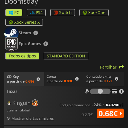
Doomsday
PC
PS4
Switch
XboxOne
Xbox Series X
Steam
Epic Games
Todos os tipos
STANDARD EDITION
Partilhar
Conta
Conteúdo extra
CD Key
a partir de
0.89€
a partir de
0.12€
a partir de
0.68€
Taxas
Taxas
Kinguin
-24% :
Código promocional
RAB28DLC
Steam · Global
0.68€
0.89€
Mostrar ofertas similares