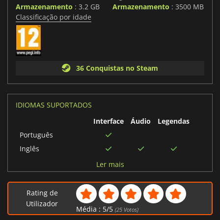
Armazenamento
: 3.2 GB
Armazenamento
: 3500 MB
Classificação por idade
36 Conquistas no Steam
IDIOMAS SUPORTADOS
Interface
Áudio
Legendas
Português
Inglês
Turco
Ler mais
Francês
Alemão
Rating de
Português brasileiro
Utilizador
Média :
5
/
5
(
25
Votos)
Russo