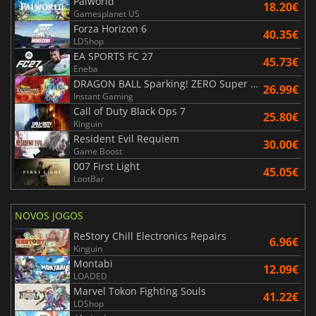
Palworld
18.20€
Gamesplanet US
Forza Horizon 6
40.35€
LDShop
EA SPORTS FC 27
45.73€
Eneba
DRAGON BALL Sparking! ZERO Super Limit Breaking NEO
26.99€
Instant Gaming
Call of Duty Black Ops 7
25.80€
Kinguin
Resident Evil Requiem
30.00€
Game Boost
007 First Light
45.05€
LootBar
NOVOS JOGOS
ReStory Chill Electronics Repairs
6.96€
Kinguin
Montabi
12.09€
LOADED
Marvel Tokon Fighting Souls
41.22€
LDShop