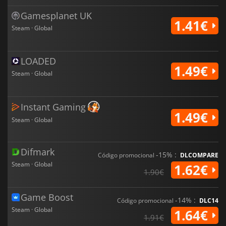
Gamesplanet UK
1.41€
Steam · Global
LOADED
1.49€
Steam · Global
Instant Gaming
1.49€
Steam · Global
Difmark
-15% :
Código promocional
DLCOMPARE
Steam · Global
1.62€
1.90€
Game Boost
-14% :
Código promocional
DLC14
Steam · Global
1.64€
1.91€