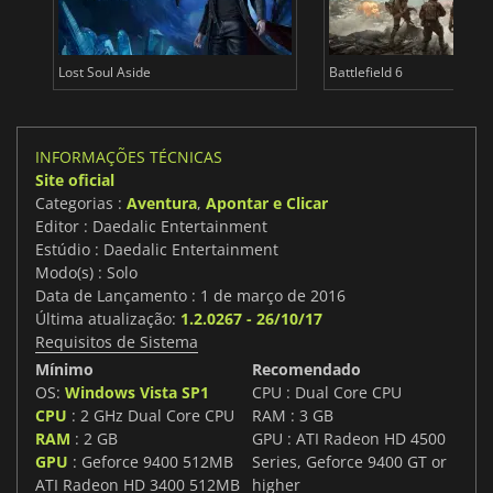
Lost Soul Aside
Battlefield 6
INFORMAÇÕES TÉCNICAS
Site oficial
Categorias :
Aventura
,
Apontar e Clicar
Editor : Daedalic Entertainment
Estúdio : Daedalic Entertainment
Modo(s) : Solo
Data de Lançamento : 1 de março de 2016
Última atualização:
1.2.0267 - 26/10/17
Requisitos de Sistema
Mínimo
Recomendado
OS:
Windows Vista SP1
CPU : Dual Core CPU
CPU
: 2 GHz Dual Core CPU
RAM : 3 GB
RAM
: 2 GB
GPU : ATI Radeon HD 4500
GPU
: Geforce 9400 512MB
Series, Geforce 9400 GT or
ATI Radeon HD 3400 512MB
higher