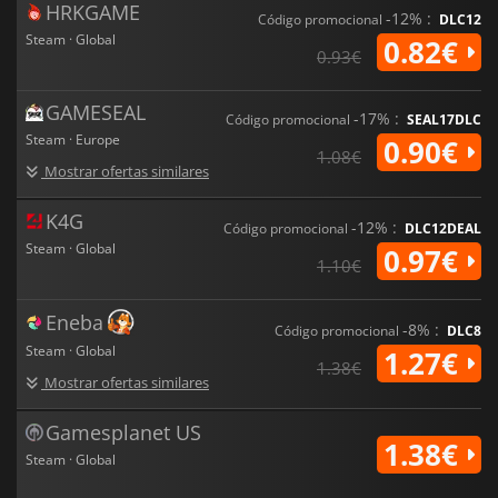
HRKGAME
-12% :
Código promocional
DLC12
Steam · Global
0.82€
0.93€
GAMESEAL
-17% :
Código promocional
SEAL17DLC
Steam · Europe
0.90€
1.08€
Mostrar ofertas similares
K4G
-12% :
Código promocional
DLC12DEAL
Steam · Global
0.97€
1.10€
Eneba
-8% :
Código promocional
DLC8
Steam · Global
1.27€
1.38€
Mostrar ofertas similares
Gamesplanet US
1.38€
Steam · Global