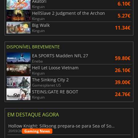
Akatori
6.10€
Kinguin
HellSlave 2 Judgment of the Archon
5.27€
Kinguin
Big Walk
11.34€
Kinguin
DISPONÍVEL BREVEMENTE
EA SPORTS Madden NFL 27
59.80€
Eneba
Hell Let Loose Vietnam
26.10€
Kinguin
The Sinking City 2
39.00€
Gamesplanet US
STEINS;GATE RE BOOT
24.76€
Kinguin
EM DESTAQUE AGORA
Hollow Knight: Silksong prepara-se para Sea of Sorrow com um patch
Gaming News
20/03/26