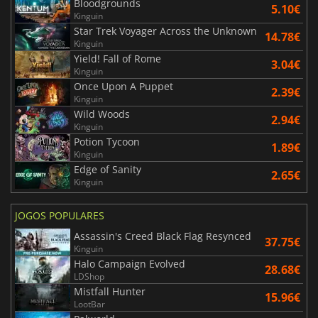
Bloodgrounds
5.10€
Kinguin
Star Trek Voyager Across the Unknown
14.78€
Kinguin
Yield! Fall of Rome
3.04€
Kinguin
Once Upon A Puppet
2.39€
Kinguin
Wild Woods
2.94€
Kinguin
Potion Tycoon
1.89€
Kinguin
Edge of Sanity
2.65€
Kinguin
JOGOS POPULARES
Assassin's Creed Black Flag Resynced
37.75€
Kinguin
Halo Campaign Evolved
28.68€
LDShop
Mistfall Hunter
15.96€
LootBar