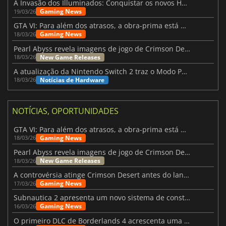
A Invasão dos Illuminados: Conquistar os novos Helldivers 2 Atualização!
Gaming News
19/03/26
GTA VI: Para além dos atrasos, a obra-prima está quase a chegar
Gaming News
18/03/26
Pearl Abyss revela imagens de jogo de Crimson Desert para a PS5
New Game Releases
18/03/26
A atualização da Nintendo Switch 2 traz o Modo Portátil aos jogos mais antigos da Switch
Notícias de Hardware
18/03/26
NOTÍCIAS, OPORTUNIDADES
GTA VI: Para além dos atrasos, a obra-prima está quase a chegar
Gaming News
18/03/26
Pearl Abyss revela imagens de jogo de Crimson Desert para a PS5
New Game Releases
18/03/26
A controvérsia atinge Crimson Desert antes do lançamento
Gaming News
17/03/26
Subnautica 2 apresenta um novo sistema de construção de bases
Gaming News
16/03/26
O primeiro DLC de Borderlands 4 acrescenta uma nova personagem e muito mais