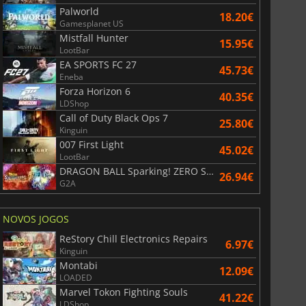
Palworld
18.20€
Gamesplanet US
Mistfall Hunter
15.95€
LootBar
EA SPORTS FC 27
45.73€
Eneba
Forza Horizon 6
40.35€
LDShop
Call of Duty Black Ops 7
25.80€
Kinguin
007 First Light
45.02€
LootBar
DRAGON BALL Sparking! ZERO Super Limit Breaking NEO
26.94€
G2A
NOVOS JOGOS
ReStory Chill Electronics Repairs
6.97€
Kinguin
Montabi
12.09€
LOADED
Marvel Tokon Fighting Souls
41.22€
LDShop