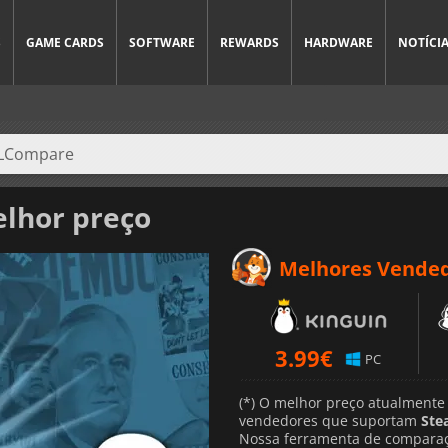
S
GAME CARDS
SOFTWARE
REWARDS
HARDWARE
NOTÍCI
lhor preço
Melhores Vende
3.99
€
PC
(*) O melhor preço atualmente
vendedores que suportam
Ste
Nossa ferramenta de comparaç