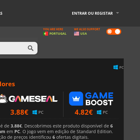
AS
ENTRAR OU REGISTAR
YOU ARE HERE
WE ALSO SUPPORT
Dark
PORTUGAL
USA
mode
PC
dores
3.88
€
4.82
€
PC
PC
 é de
3.88€
. Descobrimos este produto disponível de
6
am
em
PC
. O jogo vem em edição de Standard Edition.
ão de preços identificou
6
ofertas digitais.