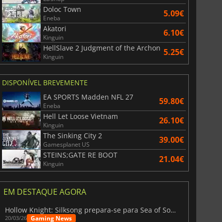
Doloc Town
5.09€
Eneba
Akatori
6.10€
Kinguin
HellSlave 2 Judgment of the Archon
5.25€
Kinguin
DISPONÍVEL BREVEMENTE
EA SPORTS Madden NFL 27
59.80€
Eneba
Hell Let Loose Vietnam
26.10€
Kinguin
The Sinking City 2
39.00€
Gamesplanet US
STEINS;GATE RE BOOT
21.04€
Kinguin
EM DESTAQUE AGORA
Hollow Knight: Silksong prepara-se para Sea of Sorrow com um patch
Gaming News
20/03/26