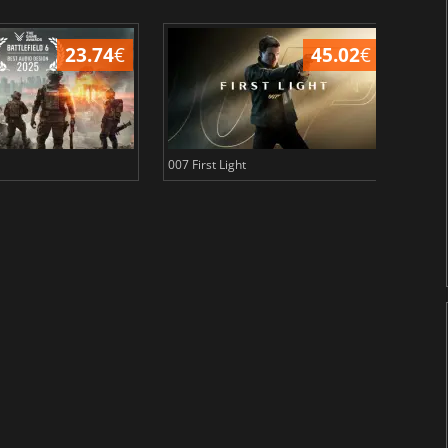
23.74
€
45.02
€
007 First Light
Baldu