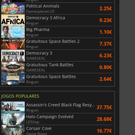
Political Animals
2.25€
Gamesplanet US
36.10
€
41.13
€
Democracy 3 Africa
9.23€
Kinguin
Big Pharma
1.10€
Kinguin
Gratuitous Space Battles 2
7.37€
Kinguin
r's Gate 3
Elden Ring
Democracy 3
6.23€
GAMESEAL
Gratuitous Tank Battles
0.80€
GAMESEAL
Gratuitous Space Battles
2.64€
Kinguin
JOGOS POPULARES
Assassin's Creed Black Flag Resynced
37.75€
Kinguin
Halo Campaign Evolved
28.68€
LDShop
Corsair Cove
16.77€
Game Boost