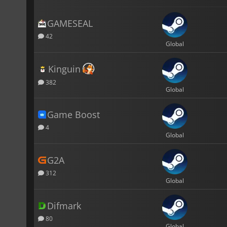
GAMESEAL
42
Global
Kinguin
382
Global
Game Boost
4
Global
G2A
312
Global
Difmark
80
Global