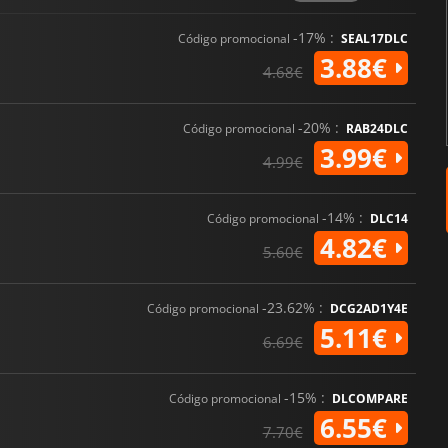
-17% :
Código promocional
SEAL17DLC
3.88€
4.68€
-20% :
Código promocional
RAB24DLC
3.99€
4.99€
-14% :
Código promocional
DLC14
4.82€
5.60€
-23.62% :
Código promocional
DCG2AD1Y4E
5.11€
6.69€
-15% :
Código promocional
DLCOMPARE
6.55€
7.70€