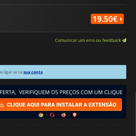
19.50€
Comunicar um erro ou feedback
 ligar-se na
sua conta