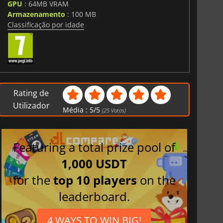
GPU
: 64MB VRAM
Armazenamento
: 100 MB
Classificação por idade
Rating de
Utilizador
Média :
5
/
5
(
25
Votos)
Featuring a total prize pool of
1,000 USDT
for the
top 10 players
on the
leaderboard.
4 WAYS TO WIN BIG!