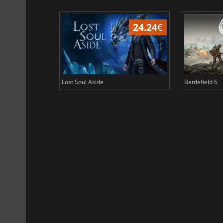
24.24
€
Lost Soul Aside
Battlefield 6