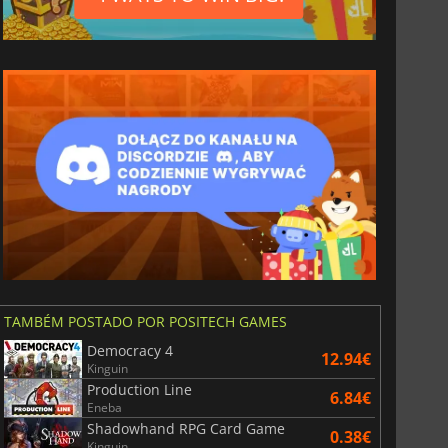
TAMBÉM POSTADO POR POSITECH GAMES
Democracy 4
12.94€
Kinguin
Production Line
6.84€
Eneba
Shadowhand RPG Card Game
0.38€
Kinguin