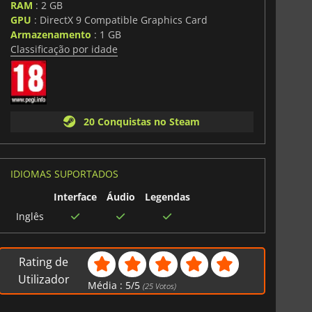
RAM
: 2 GB
GPU
: DirectX 9 Compatible Graphics Card
Armazenamento
: 1 GB
Classificação por idade
20 Conquistas no Steam
IDIOMAS SUPORTADOS
Interface
Áudio
Legendas
Inglês
Rating de
Utilizador
Média :
5
/
5
(
25
Votos)