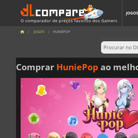
JOGO
O comparador de preços favorito dos Gamers
JOGOS
HUNIEPOP
Comprar
HuniePop
ao melho