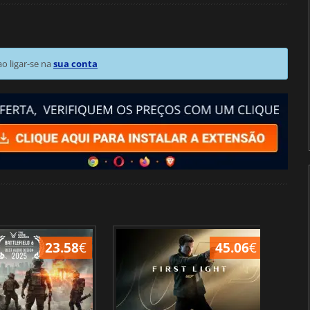
 ligar-se na
sua conta
23.58
€
45.06
€