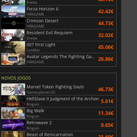
Eneba
Forza Horizon 6
42.42€
HRKGAME
Crimson Desert
44.73€
HRKGAME
Resident Evil Requiem
32.02€
Eneba
007 First Light
45.06€
LootBar
Avatar Legends The Fighting Game
26.86€
HRKGAME
NOVOS JOGOS
Marvel Tokon Fighting Souls
46.73€
Gamesplanet US
HellSlave II Judgment of the Archon
5.61€
Kinguin
38.63
€
41.06
€
Big Walk
11.34€
Kinguin
Retrowave 2
0.65€
Kinguin
Beast of Reincarnation
31.60€