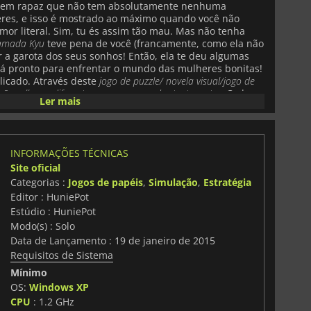
ovem rapaz que não tem absolutamente nenhuma
res, e isso é mostrado ao máximo quando você não
or literal. Sim, tu és assim tão mau. Mas não tenha
amada Kyu
teve pena de você (francamente, como ela não
r a garota dos seus sonhos! Então, ela te deu algumas
está pronto para enfrentar o mundo das mulheres bonitas!
plicado. Através deste
jogo de puzzle/ novela visual/jogo de
r
8 mulheres diferentes com quem podes tentar estar.
Cada
Ler mais
oal, estilo único e, claro, uma personalidade adorável
ambém há algumas personagens secretas que você pode
 muitos locais que terão muitos resultados dependendo
cê está. Além disso, há
milhares de linhas de diálogo
,
INFORMAÇÕES TÉCNICAS
que um simples jogo. Cada uma delas é expressa com
Site oficial
de olhar e ouvir a garota potencial dos seus sonhos.
om presentes que ganhas, e claro, sai-te bem no jogo
Categorias :
Jogos de papéis
,
Simulação
,
Estratégia
especiais se o fizeres. Então, vá direto ao assunto! A
Editor : HuniePot
á fora esperando por você, acha que você pode
Estúdio : HuniePot
Modo(s) : Solo
Data de Lançamento : 19 de janeiro de 2015
Requisitos de Sistema
Mínimo
OS:
Windows XP
CPU
: 1.2 GHz