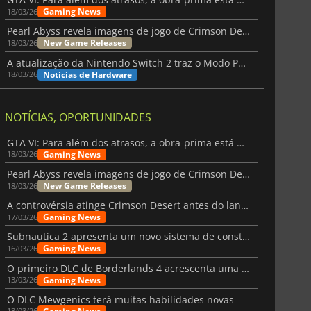
Gaming News
18/03/26
Pearl Abyss revela imagens de jogo de Crimson Desert para a PS5
New Game Releases
18/03/26
A atualização da Nintendo Switch 2 traz o Modo Portátil aos jogos mais antigos da Switch
Notícias de Hardware
18/03/26
NOTÍCIAS, OPORTUNIDADES
GTA VI: Para além dos atrasos, a obra-prima está quase a chegar
Gaming News
18/03/26
Pearl Abyss revela imagens de jogo de Crimson Desert para a PS5
New Game Releases
18/03/26
A controvérsia atinge Crimson Desert antes do lançamento
Gaming News
17/03/26
Subnautica 2 apresenta um novo sistema de construção de bases
Gaming News
16/03/26
O primeiro DLC de Borderlands 4 acrescenta uma nova personagem e muito mais
Gaming News
13/03/26
O DLC Mewgenics terá muitas habilidades novas
13/03/26