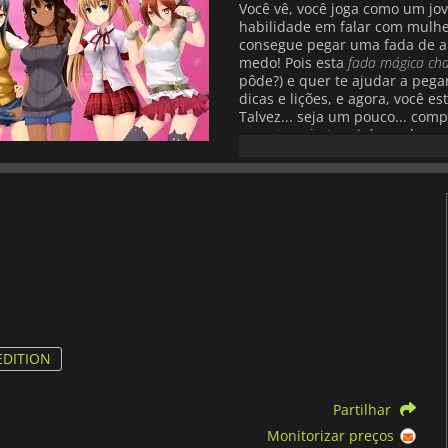
Você vê, você joga como um j
habilidade em falar com mulhe
consegue pegar uma fada de am
medo! Pois esta
fada mágica ch
pôde?) e quer te ajudar a pega
dicas e lições, e agora, você 
Talvez... seja um pouco... com
encontros sim/rpg
, irás conhece
uma delas tem o seu toque pess
(isso é importante!). Ah, e t
desbloquear. Você poderá ir a
do que você faz e com quem vo
provando que este é mais do 
perfeição, então agora você po
Tenta conquistar a tua miúda c
de puzzle que terá recompensas 
garota dos seus sonhos está l
conquistá-la em
HuniePop
?
EDITION
Partilhar
Monitorizar preços