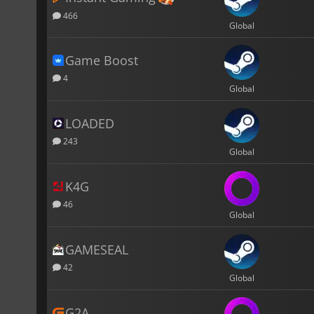
466
Global
Game Boost
4
Global
LOADED
243
Global
K4G
46
Global
GAMESEAL
42
Global
G2A