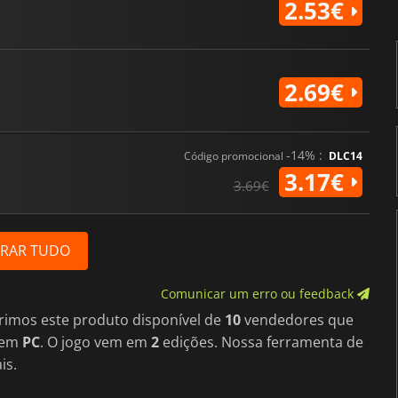
2.53€
2.69€
-14% :
Código promocional
DLC14
3.17€
3.69€
RAR TUDO
Comunicar um erro ou feedback
rimos este produto disponível de
10
vendedores que
em
PC
. O jogo vem em
2
edições. Nossa ferramenta de
is.