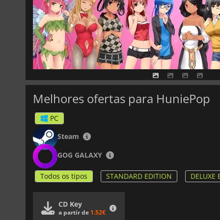
Melhores ofertas para HuniePop
PC
Steam
GOG GALAXY
Todos os tipos
STANDARD EDITION
DELUXE 
CD Key
a partir de
1.52€