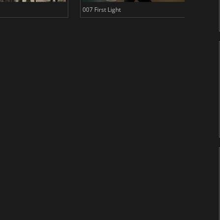
007 First Light
Baldu