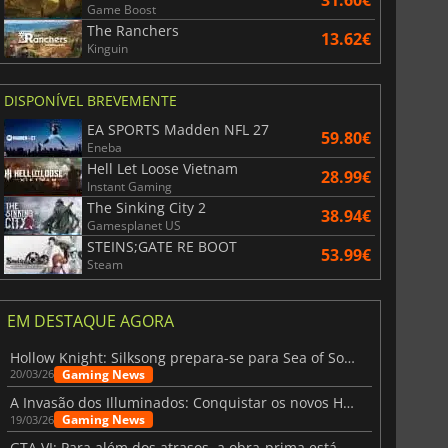
Game Boost
r's Gate 3
Elden Ring
The Ranchers
13.62€
Kinguin
DISPONÍVEL BREVEMENTE
EA SPORTS Madden NFL 27
59.80€
Eneba
Hell Let Loose Vietnam
28.99€
Instant Gaming
The Sinking City 2
38.94€
Gamesplanet US
STEINS;GATE RE BOOT
53.99€
Steam
EM DESTAQUE AGORA
Hollow Knight: Silksong prepara-se para Sea of Sorrow com um patch
Gaming News
20/03/26
A Invasão dos Illuminados: Conquistar os novos Helldivers 2 Atualização!
Gaming News
19/03/26
GTA VI: Para além dos atrasos, a obra-prima está quase a chegar