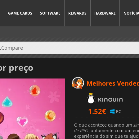
S
GAME CARDS
SOFTWARE
REWARDS
HARDWARE
NOTÍCI
r preço
Melhores Vende
1.52
€
PC
O que acontece quando um
si
de RPG
juntamente com um enre
experiência do sim que te ajuda