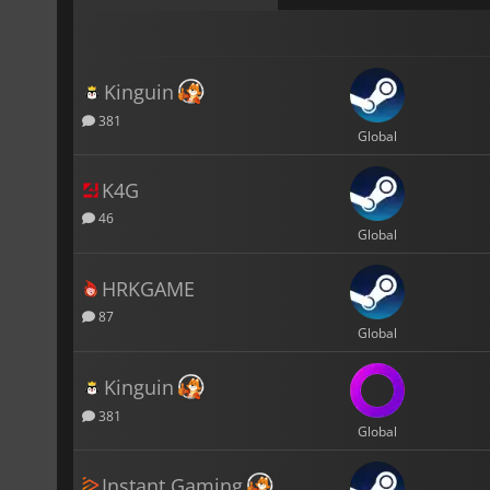
Kinguin
381
Global
K4G
46
Global
HRKGAME
87
Global
Kinguin
381
Global
Instant Gaming