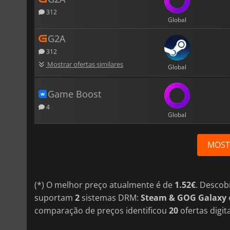
312
Global
G2A
312
Mostrar ofertas similares
Global
Game Boost
4
Global
MOST
(*) O melhor preço atualmente é de
1.52€
. Descob
suportam
2
sistemas DRM:
Steam & GOG Galaxy
comparação de preços identificou
20
ofertas digita