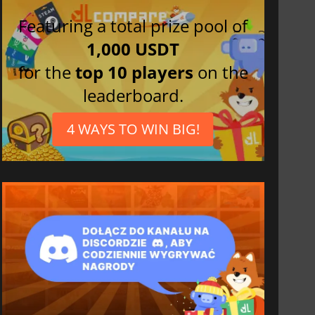
Featuring a total prize pool of
1,000 USDT
for the
top 10 players
on the
leaderboard.
4 WAYS TO WIN BIG!