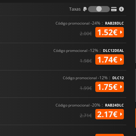
Taxas
Taxas
-24% :
Código promocional
RAB28DLC
1.52€
2.00€
-12% :
Código promocional
DLC12DEAL
1.74€
1.98€
-12% :
Código promocional
DLC12
1.75€
1.99€
-20% :
Código promocional
RAB24DLC
2.17€
2.71€