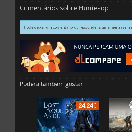
Comentários sobre HuniePop
Pode deixar um comentário ou responder a uma mensagem ao
Poderá também gostar
24.24
€