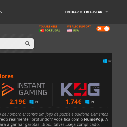
AS
ENTRAR OU REGISTAR
YOU ARE HERE
WE ALSO SUPPORT
Dark
PORTUGAL
USA
mode
PC
dores
2.19
€
1.74
€
PC
PC
m de namoro encontra um jogo de puzzle e adiciona elementos
do realmente "profundo"? Você fica com o
HuniePop
. A
rá a ganhar garotas...tipo...talvez...seja complicado.