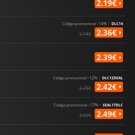
2.19€
-14% :
Código promocional
DLC14
2.36€
2.74€
2.39€
-12% :
Código promocional
DLC12DEAL
2.42€
2.75€
-17% :
Código promocional
SEAL17DLC
2.49€
3.00€