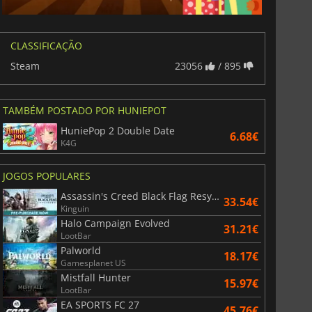
CLASSIFICAÇÃO
Steam
23056
/ 895
TAMBÉM POSTADO POR HUNIEPOT
HuniePop 2 Double Date
6.68€
K4G
JOGOS POPULARES
Assassin's Creed Black Flag Resynced
33.54€
Kinguin
Halo Campaign Evolved
31.21€
LootBar
Palworld
18.17€
Gamesplanet US
Mistfall Hunter
15.97€
LootBar
EA SPORTS FC 27
45.76€