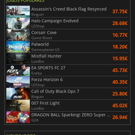
JOGOS POPULARES
Assassin's Creed Black Flag Resynced
37.75€
Kinguin
Halo Campaign Evolved
28.68€
LDShop
Corsair Cove
16.77€
Game Boost
Palworld
18.20€
Gamesplanet US
Mistfall Hunter
15.95€
LootBar
EA SPORTS FC 27
45.73€
Eneba
Forza Horizon 6
40.35€
LDShop
Call of Duty Black Ops 7
25.80€
Kinguin
007 First Light
45.02€
LootBar
DRAGON BALL Sparking! ZERO Super Limit Breaking NEO
26.94€
G2A