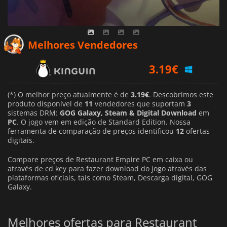
3.19
€
Melhores Vendedores
7.69
€
8.30
€
(*) O melhor preço atualmente é de
3.19€
. Descobrimos este
produto disponível de
11
vendedores que suportam
3
sistemas DRM:
GOG Galaxy, Steam & Digital Download
em
PC
. O jogo vem em edição de Standard Edition. Nossa
ferramenta de comparação de preços identificou
12
ofertas
digitais.
Compare preços de Restaurant Empire PC em caixa ou
através de cd key para fazer download do jogo através das
plataformas oficiais, tais como Steam, Descarga digital, GOG
Galaxy.
Melhores ofertas para Restaurant