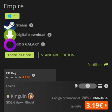
Empire
PC
Steam
Digital download
GOG GALAXY
Todos os tipos
STANDARD EDITION
Partilhar
CD Key
a partir de
3.19€
Taxas
Taxas
Kinguin
-20% :
Código promocional
RAB24DLC
GOG Galaxy · Global
3.19€
3.99€