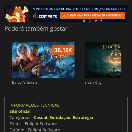
Poderá também gostar
36.10
€
4
Baldur's Gate 3
Elden Ring
INFORMAÇÕES TÉCNICAS
Site oficial
Categorias :
Casual
,
Simulação
,
Estratégia
Editor : Enlight Software
Estúdio : Enlight Software