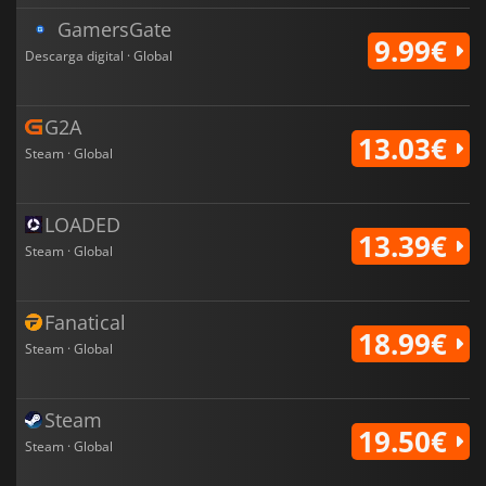
GamersGate
9.99€
Descarga digital · Global
G2A
13.03€
Steam · Global
LOADED
13.39€
Steam · Global
Fanatical
18.99€
Steam · Global
Steam
19.50€
Steam · Global