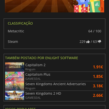
CLASSIFICAÇÃO
Metacritic
64 / 100
Steam
229
/ 63
TAMBÉM POSTADO POR ENLIGHT SOFTWARE
Capitalism 2
1.91€
Kinguin
Capitalism Plus
1.85€
GAMESEAL
Seven Kingdoms Ancient Adversaries
3.18€
Kinguin
Seven Kingdoms 2 HD
2.66€
GAMESEAL