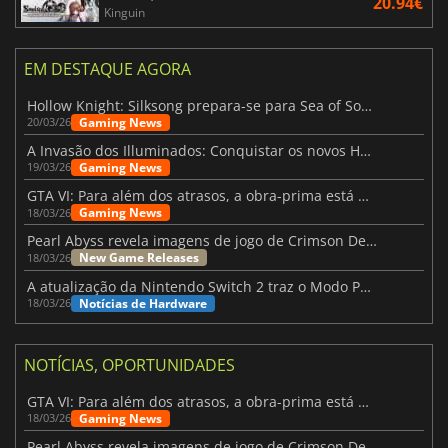
20.94€
Kinguin
EM DESTAQUE AGORA
Hollow Knight: Silksong prepara-se para Sea of Sorrow com um patch
Gaming News
20/03/26
A Invasão dos Illuminados: Conquistar os novos Helldivers 2 Atualização!
Gaming News
19/03/26
GTA VI: Para além dos atrasos, a obra-prima está quase a chegar
Gaming News
18/03/26
Pearl Abyss revela imagens de jogo de Crimson Desert para a PS5
New Game Releases
18/03/26
A atualização da Nintendo Switch 2 traz o Modo Portátil aos jogos mais antigos da Switch
Notícias de Hardware
18/03/26
NOTÍCIAS, OPORTUNIDADES
GTA VI: Para além dos atrasos, a obra-prima está quase a chegar
Gaming News
18/03/26
Pearl Abyss revela imagens de jogo de Crimson Desert para a PS5