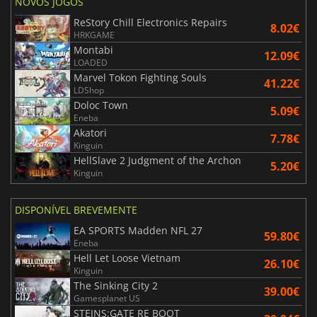
NOVOS JOGOS
ReStory Chill Electronics Repairs
8.02€
HRKGAME
Montabi
12.09€
LOADED
Marvel Tokon Fighting Souls
41.22€
LDShop
Doloc Town
5.09€
Eneba
Akatori
7.78€
Kinguin
HellSlave 2 Judgment of the Archon
5.20€
Kinguin
DISPONÍVEL BREVEMENTE
EA SPORTS Madden NFL 27
59.80€
Eneba
Hell Let Loose Vietnam
26.10€
Kinguin
The Sinking City 2
39.00€
Gamesplanet US
STEINS;GATE RE BOOT