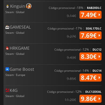
Kinguin
-18% :
Código promocional
RAB20DLC
Steam · Global
7.49€
9.14€
GAMESEAL
-17% :
Código promocional
SEAL17DLC
Steam · Global
7.69€
9.27€
HRKGAME
-12% :
Código promocional
DLC12
Steam · Global
8.30€
9.43€
Game Boost
-14% :
Código promocional
DLC14
Steam · Europe
8.47€
9.85€
K4G
-12% :
Código promocional
DLC12DEAL
Steam · Global
9.86€
11.20€