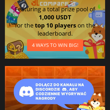
Featuring a total prize pool of
1,000 USDT
for the
top 10 players
on the
leaderboard.
4 WAYS TO WIN BIG!