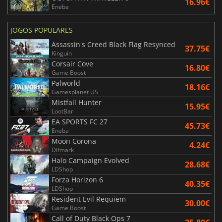
16.96€
Eneba
JOGOS POPULARES
Assassin's Creed Black Flag Resynced
37.75€
Kinguin
Corsair Cove
16.80€
Game Boost
Palworld
18.16€
Gamesplanet US
Mistfall Hunter
15.95€
LootBar
EA SPORTS FC 27
45.73€
Eneba
Moon Corona
4.24€
Difmark
Halo Campaign Evolved
28.68€
LDShop
Forza Horizon 6
40.35€
LDShop
Resident Evil Requiem
30.00€
Game Boost
Call of Duty Black Ops 7