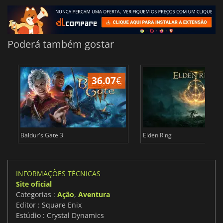
Poderá também gostar
36.07
€
4
Baldur's Gate 3
Elden Ring
INFORMAÇÕES TÉCNICAS
Site oficial
Categorias :
Ação
,
Aventura
Editor : Square Enix
Estúdio : Crystal Dynamics