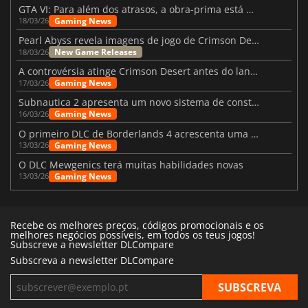
GTA VI: Para além dos atrasos, a obra-prima está quase a chegar
Gaming News
18/03/26
Pearl Abyss revela imagens de jogo de Crimson Desert para a PS5
New Game Releases
18/03/26
A controvérsia atinge Crimson Desert antes do lançamento
Gaming News
17/03/26
Subnautica 2 apresenta um novo sistema de construção de bases
Gaming News
16/03/26
O primeiro DLC de Borderlands 4 acrescenta uma nova personagem e muito mais
Gaming News
13/03/26
O DLC Mewgenics terá muitas habilidades novas
Gaming News
13/03/26
Recebe os melhores preços, códigos promocionais e os
melhores negócios possíveis, em todos os teus jogos!
Subscreve a newsletter DLCompare
Subscreva a newsletter DLCompare