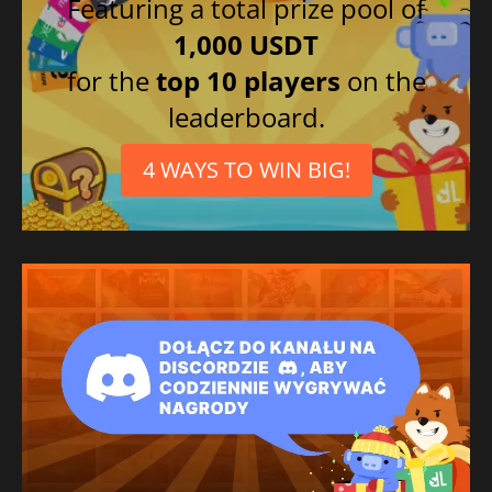
Featuring a total prize pool of
1,000 USDT
for the
top 10 players
on the
leaderboard.
4 WAYS TO WIN BIG!