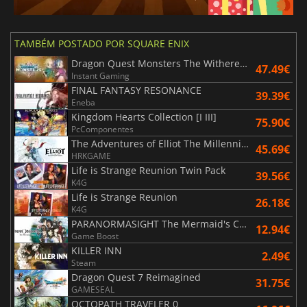
TAMBÉM POSTADO POR SQUARE ENIX
Dragon Quest Monsters The Withered World
47.49€
Instant Gaming
FINAL FANTASY RESONANCE
39.39€
Eneba
Kingdom Hearts Collection [I III]
75.90€
PcComponentes
The Adventures of Elliot The Millennium Tales
45.69€
HRKGAME
Life is Strange Reunion Twin Pack
39.56€
K4G
Life is Strange Reunion
26.18€
K4G
PARANORMASIGHT The Mermaid's Curse
12.94€
Game Boost
KILLER INN
2.49€
Steam
Dragon Quest 7 Reimagined
31.75€
GAMESEAL
OCTOPATH TRAVELER 0