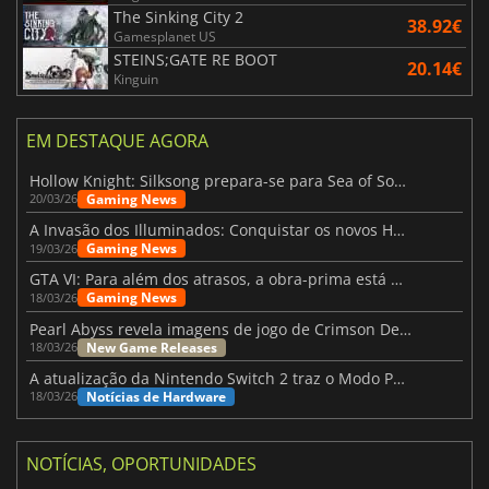
The Sinking City 2
38.92€
Gamesplanet US
STEINS;GATE RE BOOT
20.14€
Kinguin
EM DESTAQUE AGORA
Hollow Knight: Silksong prepara-se para Sea of Sorrow com um patch
Gaming News
20/03/26
A Invasão dos Illuminados: Conquistar os novos Helldivers 2 Atualização!
Gaming News
19/03/26
GTA VI: Para além dos atrasos, a obra-prima está quase a chegar
Gaming News
18/03/26
Pearl Abyss revela imagens de jogo de Crimson Desert para a PS5
New Game Releases
18/03/26
A atualização da Nintendo Switch 2 traz o Modo Portátil aos jogos mais antigos da Switch
Notícias de Hardware
18/03/26
NOTÍCIAS, OPORTUNIDADES