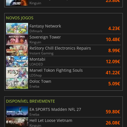
25.80€
Kinguin
NOVOS JOGOS
Fantasy Network
4.23€
Difmark
Sovereign Tower
10.48€
Kinguin
ReStory Chill Electronics Repairs
8.99€
Instant Gaming
Montabi
12.09€
LOADED
Marvel Tokon Fighting Souls
41.22€
LDShop
Doloc Town
5.09€
Eneba
DISPONÍVEL BREVEMENTE
EA SPORTS Madden NFL 27
59.80€
Eneba
Hell Let Loose Vietnam
26.08€
Kinguin