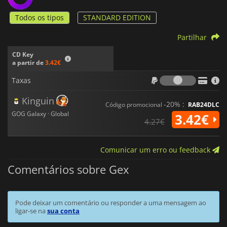
Todos os tipos
STANDARD EDITION
Partilhar
CD Key
a partir de
3.42€
Taxas
Taxas
Kinguin
-20% :
Código promocional
RAB24DLC
GOG Galaxy · Global
3.42€
4.27€
Comunicar um erro ou feedback
Comentários sobre Gex
Pode deixar um comentário ou responder a uma mensagem ao
ligar-se na
sua conta