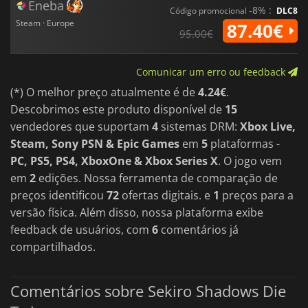
Eneba
-8% :
Código promocional
DLC8
Steam · Europe
87.40€
95.00€
Comunicar um erro ou feedback
(*) O melhor preço atualmente é de
4.24€
.
Descobrimos este produto disponível de
15
vendedores que suportam
4
sistemas DRM:
Xbox Live,
Steam, Sony PSN & Epic Games
em
5
plataformas -
PC, PS5, PS4, XboxOne & Xbox Series X
. O jogo vem
em
2
edições. Nossa ferramenta de comparação de
preços identificou
72
ofertas digitais. e
1
preços para a
versão física. Além disso, nossa plataforma exibe
feedback de usuários, com
6
comentários já
compartilhados.
Comentários sobre Sekiro Shadows Die