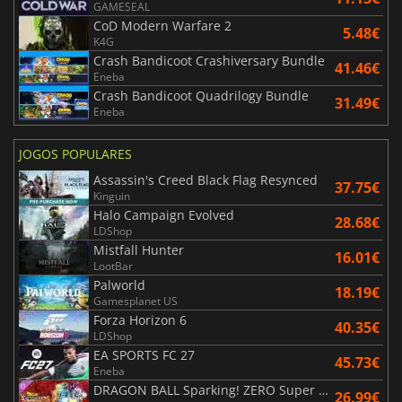
GAMESEAL
CoD Modern Warfare 2
5.48€
K4G
Crash Bandicoot Crashiversary Bundle
41.46€
Eneba
Crash Bandicoot Quadrilogy Bundle
31.49€
Eneba
JOGOS POPULARES
Assassin's Creed Black Flag Resynced
37.75€
Kinguin
Halo Campaign Evolved
28.68€
LDShop
Mistfall Hunter
16.01€
LootBar
Palworld
18.19€
Gamesplanet US
Forza Horizon 6
40.35€
LDShop
EA SPORTS FC 27
45.73€
Eneba
DRAGON BALL Sparking! ZERO Super Limit Breaking NEO
26.99€