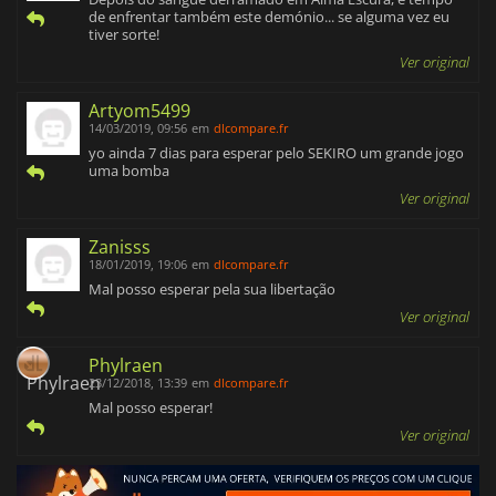
de enfrentar também este demónio... se alguma vez eu
tiver sorte!
Ver original
Artyom5499
14/03/2019, 09:56
em
dlcompare.fr
yo ainda 7 dias para esperar pelo SEKIRO um grande jogo
uma bomba
Ver original
Zanisss
18/01/2019, 19:06
em
dlcompare.fr
Mal posso esperar pela sua libertação
Ver original
Phylraen
23/12/2018, 13:39
em
dlcompare.fr
Mal posso esperar!
Ver original