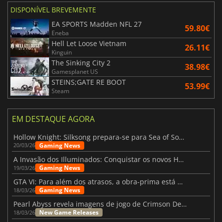
DISPONÍVEL BREVEMENTE
EA SPORTS Madden NFL 27
59.80€
Eneba
Hell Let Loose Vietnam
26.11€
Kinguin
The Sinking City 2
38.98€
Gamesplanet US
STEINS;GATE RE BOOT
53.99€
Steam
EM DESTAQUE AGORA
Hollow Knight: Silksong prepara-se para Sea of Sorrow com um patch
Gaming News
20/03/26
A Invasão dos Illuminados: Conquistar os novos Helldivers 2 Atualização!
Gaming News
19/03/26
GTA VI: Para além dos atrasos, a obra-prima está quase a chegar
Gaming News
18/03/26
Pearl Abyss revela imagens de jogo de Crimson Desert para a PS5
New Game Releases
18/03/26