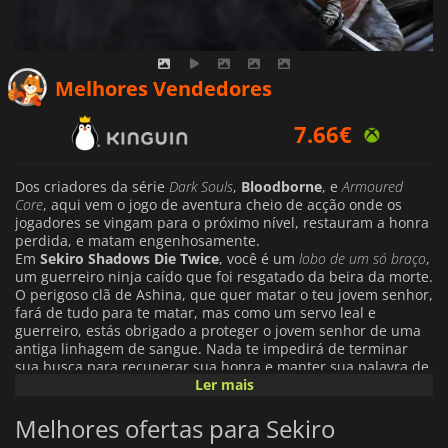
7.66
€
Melhores Vendedores
8.37
€
11.29
€
Dos criadores da série
Dark
Souls
,
Bloodborne
, e
Armoured
Core
, aqui vem o jogo de aventura cheio de acção onde os
jogadores se vingam para o próximo nível, restauram a honra
perdida, e matam engenhosamente.
Em
Sekiro Shadows Die Twice
, você é um
lobo de um só braço
,
um guerreiro ninja caído que foi resgatado da beira da morte.
O perigoso clã de Ashina, que quer matar o teu jovem senhor,
fará de tudo para te matar, mas como um servo leal e
guerreiro, estás obrigado a proteger o jovem senhor de uma
antiga linhagem de sangue. Nada te impedirá de terminar
sua busca para recuperar sua honra e manter sua palavra de
colocar a vida do jovem senhor à frente da sua.
Ler mais
O jogo explora o período Sengoku do Japão, no final dos anos
1500. Este período é cheio de brutalidade e conflito, e à
Melhores ofertas para Sekiro
medida que você se depara com seus inimigos, você pode