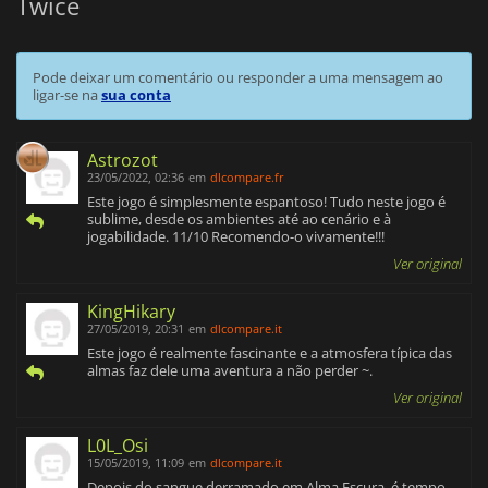
Twice
Pode deixar um comentário ou responder a uma mensagem ao
ligar-se na
sua conta
Astrozot
23/05/2022, 02:36
em
dlcompare.fr
Este jogo é simplesmente espantoso! Tudo neste jogo é
sublime, desde os ambientes até ao cenário e à
jogabilidade. 11/10 Recomendo-o vivamente!!!
Ver original
KingHikary
27/05/2019, 20:31
em
dlcompare.it
Este jogo é realmente fascinante e a atmosfera típica das
almas faz dele uma aventura a não perder ~.
Ver original
L0L_Osi
15/05/2019, 11:09
em
dlcompare.it
Depois do sangue derramado em Alma Escura, é tempo