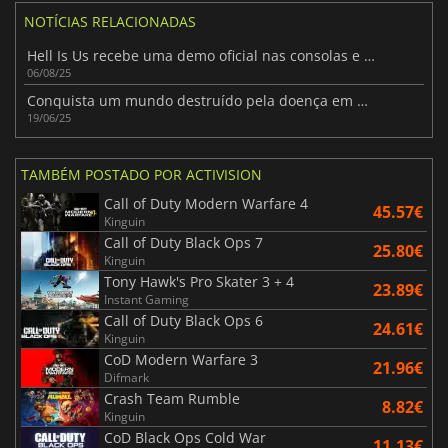
NOTÍCIAS RELACIONADAS
Hell Is Us recebe uma demo oficial nas consolas e no PC em agosto
06/08/25
Conquista um mundo destruído pela doença em Wuchang: Fallen Feathers
19/06/25
TAMBÉM POSTADO POR ACTIVISION
Call of Duty Modern Warfare 4
45.57€
Kinguin
Call of Duty Black Ops 7
25.80€
Kinguin
Tony Hawk's Pro Skater 3 + 4
23.89€
Instant Gaming
Call of Duty Black Ops 6
24.61€
Kinguin
CoD Modern Warfare 3
21.96€
Difmark
Crash Team Rumble
8.82€
Kinguin
CoD Black Ops Cold War
11.13€