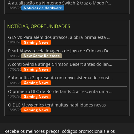
A atualização da Nintendo Switch 2 traz o Modo Portátil aos jogos mais antigos da Switch
Notícias de Hardware
18/03/26
NOTÍCIAS, OPORTUNIDADES
GTA VI: Para além dos atrasos, a obra-prima está quase a chegar
Gaming News
18/03/26
Pearl Abyss revela imagens de jogo de Crimson Desert para a PS5
New Game Releases
18/03/26
A controvérsia atinge Crimson Desert antes do lançamento
Gaming News
17/03/26
Subnautica 2 apresenta um novo sistema de construção de bases
Gaming News
16/03/26
O primeiro DLC de Borderlands 4 acrescenta uma nova personagem e muito mais
Gaming News
13/03/26
O DLC Mewgenics terá muitas habilidades novas
Gaming News
13/03/26
Recebe os melhores preços, códigos promocionais e os