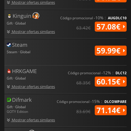
Mostrar ofertas similares
Kinguin
-10% :
Código promocional
AUGDLC10
Gift · Global
57.08€
63.42€
Mostrar ofertas similares
Steam
59.99€
Steam · Global
HRKGAME
-12% :
Código promocional
DLC12
Gift · Global
60.15€
68.35€
Mostrar ofertas similares
Difmark
-15% :
Código promocional
DLCOMPARE
Gift · Global
71.14€
83.69€
GOTY Edition
Mostrar ofertas similares