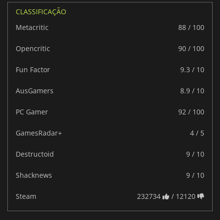
CLASSIFICAÇÃO
Metacritic
88 / 100
Opencritic
90 / 100
Fun Factor
9.3 / 10
AusGamers
8.9 / 10
PC Gamer
92 / 100
GamesRadar+
4 / 5
Destructoid
9 / 10
Shacknews
9 / 10
Steam
232734
/ 12120