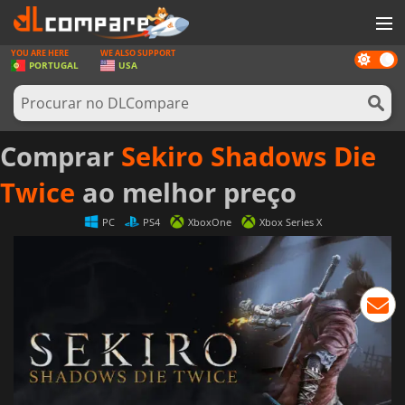
YOU ARE HERE
WE ALSO SUPPORT
Dark
JOGOS
PORTUGAL
USA
mode
GAME CARDS
SOFTWARE
Comprar
Sekiro Shadows Die
REWARDS
Twice
ao melhor preço
HARDWARE
PC
PS4
XboxOne
Xbox Series X
NOTÍCIAS
ENTRAR OU REGISTAR