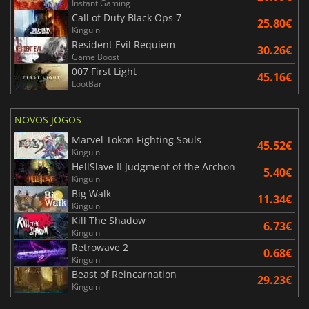
Instant Gaming
Call of Duty Black Ops 7
25.80€
Kinguin
Resident Evil Requiem
30.26€
Game Boost
007 First Light
45.16€
LootBar
NOVOS JOGOS
Marvel Tokon Fighting Souls
45.52€
Kinguin
HellSlave II Judgment of the Archon
5.40€
Kinguin
Big Walk
11.34€
Kinguin
Kill The Shadow
6.73€
Kinguin
Retrowave 2
0.68€
Kinguin
Beast of Reincarnation
29.23€
Kinguin