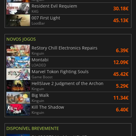
Resident Evil Requiem
30.18€
K4G
007 First Light
45.13€
LootBar
NOVOS JOGOS
ReStory Chill Electronics Repairs
6.39€
Kinguin
Montabi
12.09€
LOADED
Marvel Tokon Fighting Souls
45.42€
Game Boost
HellSlave 2 Judgment of the Archon
5.29€
Kinguin
Big Walk
11.34€
Kinguin
Kill The Shadow
6.40€
Kinguin
DISPONÍVEL BREVEMENTE