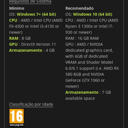
Requisitos de Sistema
Mínimo
Recomendado
OS:
Windows 7+ (64 bit)
OS:
Windows 10 (64 bit)
CPU
: AMD / Intel CPU (AMD
CPU : AMD / Intel CPU (AMD
FX-4300 or Intel i3-4130 or
Ryzen 3 1300x or Intel i7-
newer)
930 or newer)
RAM
: 8 GB
RAM : 16 GB RAM
GPU
: DirectX Version 11
GPU : AMD / NVIDIA
Armazenamento
: 4 GB
dedicated graphics card,
with 6GB of dedicated
VRAM and Shader Model
6.0/6.1 support (i.e. AMD RX
580 8GB and NVIDIA
GeForce GTX 1060 or
newer)
Armazenamento
: 7 GB
available space
Classificação por idade