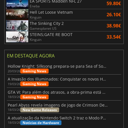
EA SPORTS Madden NFL 27
59.80€
Eneba
Hell Let Loose Vietnam
26.10€
Kinguin
The Sinking City 2
38.98€
Gamesplanet US
STEINS;GATE RE BOOT
33.54€
Kinguin
EM DESTAQUE AGORA
Hollow Knight: Silksong prepara-se para Sea of Sorrow com um patch
Gaming News
20/03/26
A Invasão dos Illuminados: Conquistar os novos Helldivers 2 Atualização!
Gaming News
19/03/26
GTA VI: Para além dos atrasos, a obra-prima está quase a chegar
Gaming News
18/03/26
Pearl Abyss revela imagens de jogo de Crimson Desert para a PS5
New Game Releases
18/03/26
A atualização da Nintendo Switch 2 traz o Modo Portátil aos jogos mais antigos da Switch
Notícias de Hardware
18/03/26