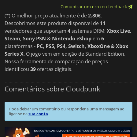
Comunicar um erro ou feedback
(*) O melhor preço atualmente é de
2.80€
.
Descobrimos este produto disponível de
11
vendedores que suportam
4
sistemas DRM:
Xbox Live,
Steam, Sony PSN & Nintendo eShop
em
6
plataformas -
PC, PS5, PS4, Switch, XboxOne & Xbox
Series X
. O jogo vem em edição de Standard Edition.
Nossa ferramenta de comparação de preços
identificou
39
ofertas digitais.
Comentários sobre Cloudpunk
Pode deixar um comentário ou responder a uma mensagem ao
ligar-se na
sua conta