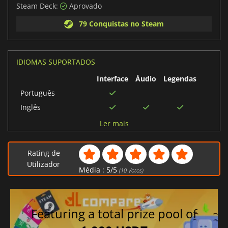
Steam Deck:
Aprovado
79 Conquistas no Steam
IDIOMAS SUPORTADOS
Interface
Áudio
Legendas
Português
Inglês
Húngaro
Ler mais
Chinês tradicional
Espanhol
Rating de
Francês
Utilizador
Média :
5
/
5
(
10
Votos)
Italiano
Alemão
Japonês
Featuring a total prize pool of
Coreano