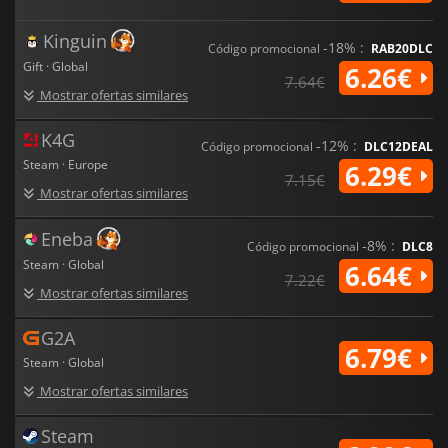
Kinguin
-18% :
Código promocional
RAB20DLC
Gift · Global
6.26€
7.64€
Mostrar ofertas similares
K4G
-12% :
Código promocional
DLC12DEAL
Steam · Europe
6.29€
7.15€
Mostrar ofertas similares
Eneba
-8% :
Código promocional
DLC8
Steam · Global
6.64€
7.22€
Mostrar ofertas similares
G2A
6.79€
Steam · Global
Mostrar ofertas similares
Steam