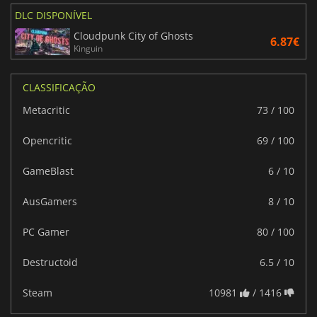
DLC DISPONÍVEL
Cloudpunk City of Ghosts
6.87€
Kinguin
CLASSIFICAÇÃO
Metacritic
73 / 100
Opencritic
69 / 100
GameBlast
6 / 10
AusGamers
8 / 10
PC Gamer
80 / 100
Destructoid
6.5 / 10
Steam
10981
/ 1416