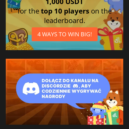
1,000 USDT
Chinês simplificado
for the
top 10 players
on the
Português brasileiro
leaderboard.
Russo
Turco
4 WAYS TO WIN BIG!