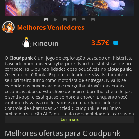
3.57
€
Melhores Vendedores
4.09
€
6.64
€
O
Cloudpunk
é um jogo de exploração baseado em histórias,
baseado num universo cyberpunk. Não há estatísticas de tiro,
combate, RPG ou habilidades desbloqueáveis no
Cloudpunk
.
O seu nome é Rania. Explore a cidade de Nivalis durante o
seu primeiro turno como motorista de entregas. Nivalis se
estende nas nuvens acima e mergulha através das ondas
oceânicas abaixo. Está cheio de néon e barulho, cheio de jazz
e synth-pop, e está quase sempre a chover. Enquanto você
explora o Nivalis à noite, você é acompanhado pelo seu
Controle de Chamadas Grizzled Cloudpunk, e seu único
amigo é o seu cão AI Camus, cuja personalidade foi carregada
no seu carro voador. Você vai a todos os lugares, desde a
Ler mais
medula abaixo até os pináculos que perfuram as nuvens
cinzentas no alto antes de raspar a borda da troposfera.
Melhores ofertas para Cloudpunk
Nenhum trabalho de entrega é muito perigoso, e ninguém é