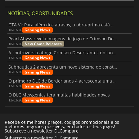
NOTÍCIAS, OPORTUNIDADES
GTA VI: Para além dos atrasos, a obra-prima está quase a chegar
Gaming News
18/03/26
Pearl Abyss revela imagens de jogo de Crimson Desert para a PS5
New Game Releases
18/03/26
A controvérsia atinge Crimson Desert antes do lançamento
Gaming News
17/03/26
Subnautica 2 apresenta um novo sistema de construção de bases
Gaming News
16/03/26
O primeiro DLC de Borderlands 4 acrescenta uma nova personagem e muito mais
Gaming News
13/03/26
O DLC Mewgenics terá muitas habilidades novas
Gaming News
13/03/26
Recebe os melhores preços, códigos promocionais e os
melhores negócios possíveis, em todos os teus jogos!
Subscreve a newsletter DLCompare
Subscreva a newsletter DLCompare