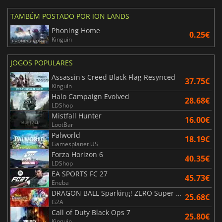
TAMBÉM POSTADO POR ION LANDS
Phoning Home
0.25€
Kinguin
JOGOS POPULARES
Assassin's Creed Black Flag Resynced
37.75€
Kinguin
Halo Campaign Evolved
28.68€
LDShop
Mistfall Hunter
16.00€
LootBar
Palworld
18.19€
Gamesplanet US
Forza Horizon 6
40.35€
LDShop
EA SPORTS FC 27
45.73€
Eneba
DRAGON BALL Sparking! ZERO Super Limit Breaking NEO
25.68€
G2A
Call of Duty Black Ops 7
25.80€
Kinguin