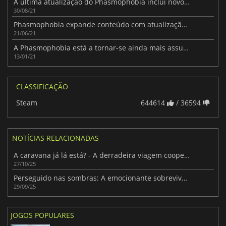
A última atualização do Phasmophobia inclui novos fantasmas
30/08/21
Phasmophobia expande conteúdo com atualização gratuita
21/06/21
A Phasmophobia está a tornar-se ainda mais assustadora
13/01/21
CLASSIFICAÇÃO
Steam
644614
/ 36594
NOTÍCIAS RELACIONADAS
A caravana já lá está? - A derradeira viagem cooperativa
27/10/25
Perseguido nas sombras: A emocionante sobrevivência de Macabre
29/09/25
JOGOS POPULARES