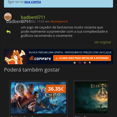
ligar-se na
sua conta
badben0711
02/10/2022, 17:25
em
dlcompare.fr
um jogo de caçador de fantasmas muito viciante que
pode realmente surpreender com a sua complexidade e
gráficos recomendo-o vivamente
Ver original
Poderá também gostar
36.35
€
4