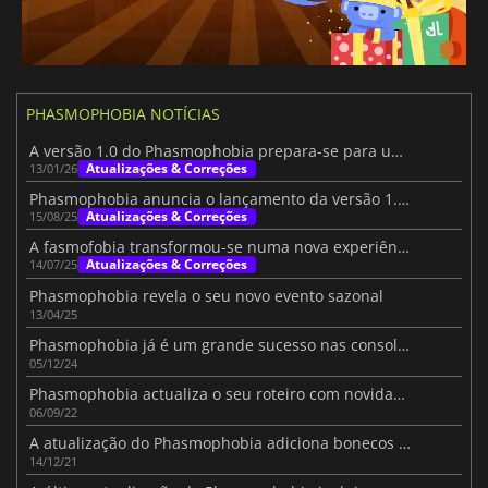
PHASMOPHOBIA NOTÍCIAS
A versão 1.0 do Phasmophobia prepara-se para um 2026 em grande escala
Atualizações & Correções
13/01/26
Phasmophobia anuncia o lançamento da versão 1.0 para 2026
Atualizações & Correções
15/08/25
A fasmofobia transformou-se numa nova experiência paranormal
Atualizações & Correções
14/07/25
Phasmophobia revela o seu novo evento sazonal
13/04/25
Phasmophobia já é um grande sucesso nas consolas
05/12/24
Phasmophobia actualiza o seu roteiro com novidades
06/09/22
A atualização do Phasmophobia adiciona bonecos de vudu e um novo fantasma
14/12/21