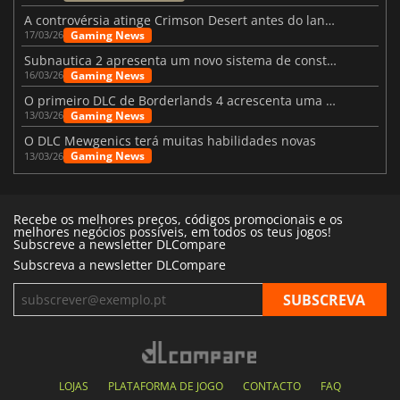
A controvérsia atinge Crimson Desert antes do lançamento
Gaming News
17/03/26
Subnautica 2 apresenta um novo sistema de construção de bases
Gaming News
16/03/26
O primeiro DLC de Borderlands 4 acrescenta uma nova personagem e muito mais
Gaming News
13/03/26
O DLC Mewgenics terá muitas habilidades novas
Gaming News
13/03/26
Recebe os melhores preços, códigos promocionais e os
melhores negócios possíveis, em todos os teus jogos!
Subscreve a newsletter DLCompare
Subscreva a newsletter DLCompare
LOJAS
PLATAFORMA DE JOGO
CONTACTO
FAQ