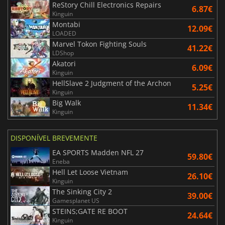
ReStory Chill Electronics Repairs
6.87€
Kinguin
Montabi
12.09€
LOADED
Marvel Tokon Fighting Souls
41.22€
LDShop
Akatori
6.09€
Kinguin
HellSlave 2 Judgment of the Archon
5.25€
Kinguin
Big Walk
11.34€
Kinguin
DISPONÍVEL BREVEMENTE
EA SPORTS Madden NFL 27
59.80€
Eneba
Hell Let Loose Vietnam
26.10€
Kinguin
The Sinking City 2
39.00€
Gamesplanet US
STEINS;GATE RE BOOT
24.64€
Kinguin