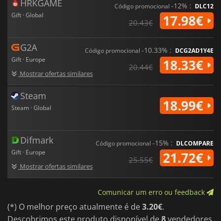
HRKGAME
-12% :
Código promocional
DLC12
Gift · Global
17.98€
20.43€
G2A
-10.33% :
Código promocional
DCG2AD1Y4E
Gift · Europe
18.33€
20.44€
Mostrar ofertas similares
Steam
18.99€
Steam · Global
Difmark
-15% :
Código promocional
DLCOMPARE
Gift · Europe
21.72€
25.55€
Mostrar ofertas similares
Comunicar um erro ou feedback
(*) O melhor preço atualmente é de
3.20€
.
Descobrimos este produto disponível de
8
vendedores