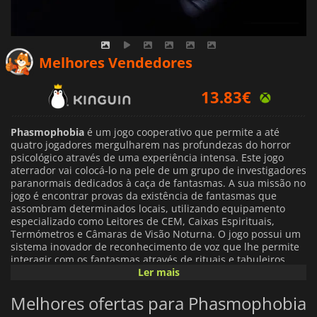
13.83
€
Melhores Vendedores
14.99
€
17.71
€
Phasmophobia
é um jogo cooperativo que permite a até
quatro jogadores mergulharem nas profundezas do horror
psicológico através de uma experiência intensa. Este jogo
aterrador vai colocá-lo na pele de um grupo de investigadores
paranormais dedicados à caça de fantasmas. A sua missão no
jogo é encontrar provas da existência de fantasmas que
assombram determinados locais, utilizando equipamento
especializado como Leitores de CEM, Caixas Espirituais,
Termómetros e Câmaras de Visão Noturna. O jogo possui um
sistema inovador de reconhecimento de voz que lhe permite
interagir com os fantasmas através de rituais e tabuleiros
Ouija e oferece uma experiência bastante envolvente à
Ler mais
medida que lida com os espíritos dos mortos enquanto eles
tentam assustá-lo ou magoá-lo.
Melhores ofertas para Phasmophobia