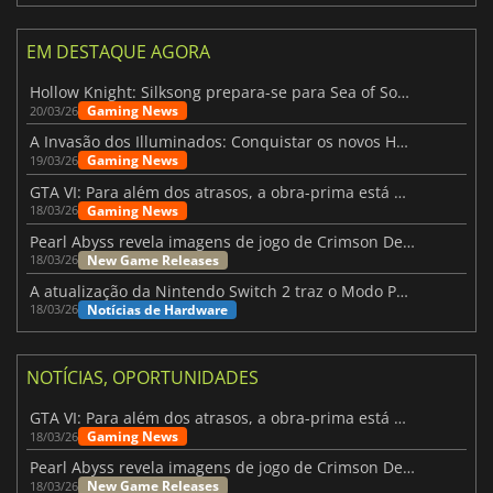
EM DESTAQUE AGORA
Hollow Knight: Silksong prepara-se para Sea of Sorrow com um patch
Gaming News
20/03/26
A Invasão dos Illuminados: Conquistar os novos Helldivers 2 Atualização!
Gaming News
19/03/26
GTA VI: Para além dos atrasos, a obra-prima está quase a chegar
Gaming News
18/03/26
Pearl Abyss revela imagens de jogo de Crimson Desert para a PS5
New Game Releases
18/03/26
A atualização da Nintendo Switch 2 traz o Modo Portátil aos jogos mais antigos da Switch
Notícias de Hardware
18/03/26
NOTÍCIAS, OPORTUNIDADES
GTA VI: Para além dos atrasos, a obra-prima está quase a chegar
Gaming News
18/03/26
Pearl Abyss revela imagens de jogo de Crimson Desert para a PS5
New Game Releases
18/03/26