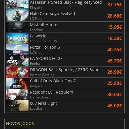
Assassin's Creed Black Flag Resynced
37.75€
Kinguin
Halo Campaign Evolved
28.68€
LDShop
Mistfall Hunter
15.95€
LootBar
Palworld
18.20€
Gamesplanet US
Forza Horizon 6
40.35€
LDShop
EA SPORTS FC 27
45.73€
Eneba
DRAGON BALL Sparking! ZERO Super Limit Breaking NEO
26.99€
Instant Gaming
Call of Duty Black Ops 7
25.80€
Kinguin
Resident Evil Requiem
30.00€
Game Boost
007 First Light
45.02€
LootBar
NOVOS JOGOS