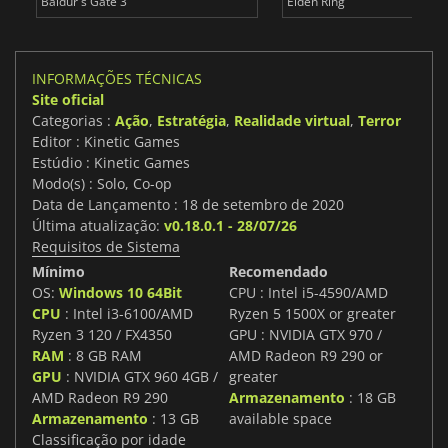
Baldur's Gate 3
Elden Ring
INFORMAÇÕES TÉCNICAS
Site oficial
Categorias :
Ação
,
Estratégia
,
Realidade virtual
,
Terror
Editor : Kinetic Games
Estúdio : Kinetic Games
Modo(s) : Solo, Co-op
Data de Lançamento : 18 de setembro de 2020
Última atualização:
v0.18.0.1 - 28/07/26
Requisitos de Sistema
Mínimo
Recomendado
OS:
Windows 10 64Bit
CPU : Intel i5-4590/AMD
CPU
: Intel i3-6100/AMD
Ryzen 5 1500X or greater
Ryzen 3 120 / FX4350
GPU : NVIDIA GTX 970 /
RAM
: 8 GB RAM
AMD Radeon R9 290 or
GPU
: NVIDIA GTX 960 4GB /
greater
AMD Radeon R9 290
Armazenamento
: 18 GB
Armazenamento
: 13 GB
available space
Classificação por idade