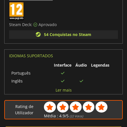
Steam Deck:
Aprovado
54 Conquistas no Steam
IDIOMAS SUPORTADOS
Interface
Áudio
Legendas
Português
Inglês
Polonês
Ler mais
Sueco
Turco
Rating de
Ucraniano
Utilizador
Média :
4.9
/
5
(
22
Votos)
Russo