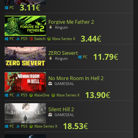
3.11
€
PC
Forgive Me Father 2
Kinguin
3.44
€
PC
PS5
Switch
Xbox Series X
ZERO Sievert
11.79
€
PC
Kinguin
No More Room In Hell 2
GAMESEAL
13.90
€
PC
PS5
XboxOne
Xbox Series X
Silent Hill 2
GAMESEAL
18.53
€
PC
PS5
Xbox Series X