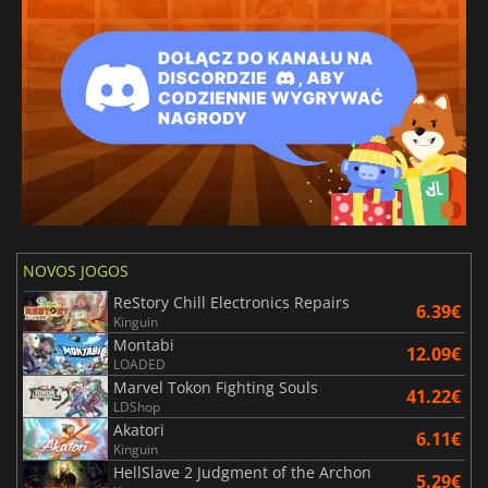
NOVOS JOGOS
ReStory Chill Electronics Repairs
6.39€
Kinguin
Montabi
12.09€
LOADED
Marvel Tokon Fighting Souls
41.22€
LDShop
Akatori
6.11€
Kinguin
HellSlave 2 Judgment of the Archon
5.29€