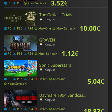
3.52
€
PC
PS5
Xbox Series X
The Outlast Trials
Kinguin
10.00
€
PC
PS5
PS4
XboxOne
Xbox Series X
GRAVEN
Kinguin
1.12
€
PC
PS5
PS4
Xbox Series X
Sonic Superstars
Kinguin
5.04
€
PC
PS5
PS4
Switch
XboxOne
Xbox Series X
Daymare 1994 Sandcastle
Kinguin
18.83
€
PC
PS5
PS4
Switch
XboxOne