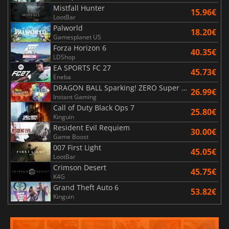
Mistfall Hunter
15.96€
LootBar
Palworld
18.20€
Gamesplanet US
Forza Horizon 6
40.35€
LDShop
EA SPORTS FC 27
45.73€
Eneba
DRAGON BALL Sparking! ZERO Super Limit Breaking NEO
26.99€
Instant Gaming
Call of Duty Black Ops 7
25.80€
Kinguin
Resident Evil Requiem
30.00€
Game Boost
007 First Light
45.05€
LootBar
Crimson Desert
45.75€
K4G
Grand Theft Auto 6
53.82€
Kinguin