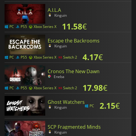
A.I.L.A
Kinguin
11.58
€
PC
PS5
Xbox Series X
Escape the Backrooms
Kinguin
4.17
€
PC
PS5
Xbox Series X
Switch 2
Cronos The New Dawn
Eneba
17.98
€
PC
PS5
Xbox Series X
Switch 2
Ghost Watchers
2.15
€
PC
Kinguin
SCP Fragmented Minds
Kinguin