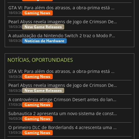
GTA VI: Para além dos atrasos, a obra-prima está quase a chegar
Gaming News
18/03/26
Pearl Abyss revela imagens de jogo de Crimson Desert para a PS5
New Game Releases
18/03/26
A atualização da Nintendo Switch 2 traz o Modo Portátil aos jogos mais antigos da Switch
Notícias de Hardware
18/03/26
NOTÍCIAS, OPORTUNIDADES
GTA VI: Para além dos atrasos, a obra-prima está quase a chegar
Gaming News
18/03/26
Pearl Abyss revela imagens de jogo de Crimson Desert para a PS5
New Game Releases
18/03/26
A controvérsia atinge Crimson Desert antes do lançamento
Gaming News
17/03/26
Subnautica 2 apresenta um novo sistema de construção de bases
Gaming News
16/03/26
O primeiro DLC de Borderlands 4 acrescenta uma nova personagem e muito mais
Gaming News
13/03/26