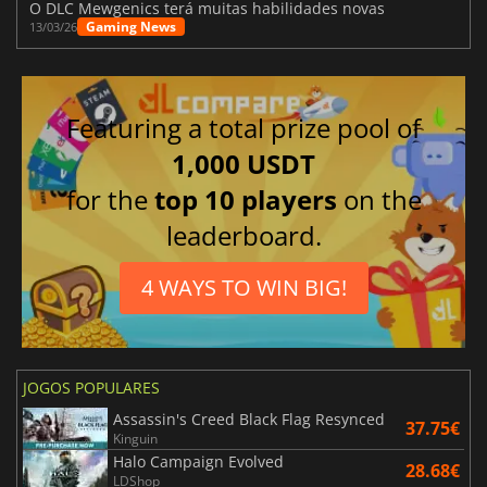
O DLC Mewgenics terá muitas habilidades novas
Gaming News
13/03/26
Featuring a total prize pool of
1,000 USDT
for the
top 10 players
on the
leaderboard.
4 WAYS TO WIN BIG!
JOGOS POPULARES
Assassin's Creed Black Flag Resynced
37.75€
Kinguin
Halo Campaign Evolved
28.68€
LDShop