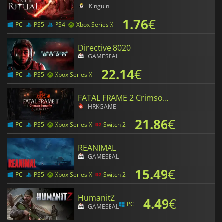
Kinguin
1.76
€
PC
PS5
PS4
Xbox Series X
Directive 8020
GAMESEAL
22.14
€
PC
PS5
Xbox Series X
FATAL FRAME 2 Crimson Butterfly REMAKE
HRKGAME
21.86
€
PC
PS5
Xbox Series X
Switch 2
REANIMAL
GAMESEAL
15.49
€
PC
PS5
Xbox Series X
Switch 2
HumanitZ
4.49
€
PC
GAMESEAL