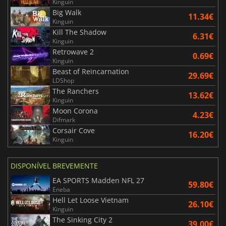
Kinguin
Big Walk
11.34€
Kinguin
Kill The Shadow
6.31€
Kinguin
Retrowave 2
0.69€
Kinguin
Beast of Reincarnation
29.69€
LDShop
The Ranchers
13.62€
Kinguin
Moon Corona
4.23€
Difmark
Corsair Cove
16.20€
Kinguin
DISPONÍVEL BREVEMENTE
EA SPORTS Madden NFL 27
59.80€
Eneba
Hell Let Loose Vietnam
26.10€
Kinguin
The Sinking City 2
39.00€