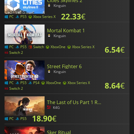
Cities Skylines 2
Kinguin
22.33
€
PC
PS5
Xbox Series X
Mortal Kombat 1
Kinguin
6.54
€
PC
PS5
Switch
XboxOne
Xbox Series X
Switch 2
Street Fighter 6
Kinguin
8.64
€
PC
PS5
PS4
XboxOne
Xbox Series X
Switch 2
The Last of Us Part 1 Remake
K4G
18.90
€
PC
PS5
Sker Ritual