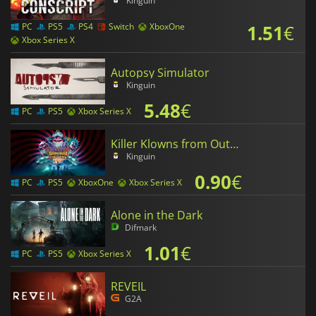
Kinguin
1.51
€
PC
PS5
PS4
Switch
XboxOne
Xbox Series X
Autopsy Simulator
Kinguin
5.48
€
PC
PS5
Xbox Series X
Killer Klowns from Outer Space The Game
Kinguin
0.90
€
PC
PS5
XboxOne
Xbox Series X
Alone in the Dark
Difmark
1.01
€
PC
PS5
Xbox Series X
REVEIL
G2A