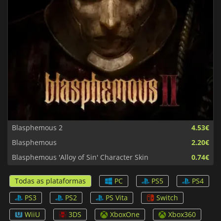
Blasphemous 2
4.53€
Blasphemous
2.20€
Blasphemous 'Alloy of Sin' Character Skin
0.74€
Todas as plataformas
PC
PS5
PS4
PS3
PS2
PS Vita
Switch
WiiU
3DS
XboxOne
Xbox360