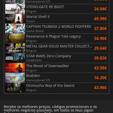
Gamesplanet US
STEINS;GATE RE BOOT
24.94€
Kinguin
Mortal Shell II
49.99€
Steam
CAPTAIN TSUBASA 2 WORLD FIGHTERS
37.80€
Game Boost
Resonance A Plague Tale Legacy
34.96€
Kinguin
METAL GEAR SOLID MASTER COLLECTION Vol.2
29.64€
Kinguin
STAR WARS Zero Company
39.83€
GAMESEAL
The Blood of Dawnwalker
43.56€
Kinguin
BioEden
16.20€
Gamesplanet US
Onimusha Way of the Sword
43.96€
Kinguin
Recebe os melhores preços, códigos promocionais e os
melhores negócios possíveis, em todos os teus jogos!