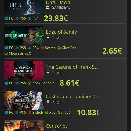
Until Dawn
GAMESEAL
23.83
€
PC
PS5
PS4
Edge of Sanity
Kinguin
2.65
€
PC
PS5
PS4
Switch
XboxOne
Xbox Series X
The Casting of Frank Stone
Kinguin
8.61
€
PC
PS5
Xbox Series X
Castlevania Dominus Collection
Kinguin
10.83
€
PC
PS5
Switch
Xbox Series X
Conscript