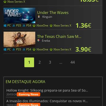
Xbox Series X
Under The Waves
Kinguin
1.36
€
PC
PS5
PS4
XboxOne
Xbox Series X
The Texas Chain Saw Massacre
Eneba
3.90
€
PC
PS5
PS4
XboxOne
Xbox Series X
1
2
3
...
44
EM DESTAQUE AGORA
Hollow Knight: Silksong prepara-se para Sea of Sorrow com um patch
Gaming News
20/03/26
A Invasão dos Illuminados: Conquistar os novos Helldivers 2 Atualização!
Gaming News
19/03/26