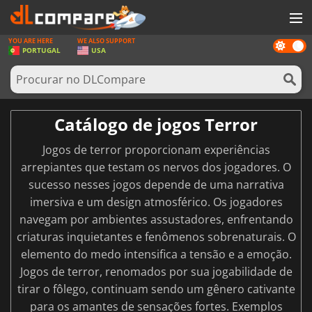
YOU ARE HERE
WE ALSO SUPPORT
Dark
JOGOS
PORTUGAL
USA
mode
GAME CARDS
SOFTWARE
Catálogo de jogos Terror
REWARDS
Jogos de terror proporcionam experiências
HARDWARE
arrepiantes que testam os nervos dos jogadores. O
sucesso nesses jogos depende de uma narrativa
NOTÍCIAS
imersiva e um design atmosférico. Os jogadores
ENTRAR OU REGISTAR
navegam por ambientes assustadores, enfrentando
criaturas inquietantes e fenômenos sobrenaturais. O
elemento do medo intensifica a tensão e a emoção.
Jogos de terror, renomados por sua jogabilidade de
tirar o fôlego, continuam sendo um gênero cativante
para os amantes de sensações fortes. Exemplos