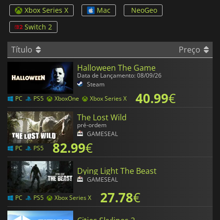
Xbox Series X
Mac
NeoGeo
Switch 2
Título
Preço
Halloween The Game
Data de Lançamento: 08/09/26
Steam
40.99
€
PC
PS5
XboxOne
Xbox Series X
The Lost Wild
pré-ordem
GAMESEAL
82.99
€
PC
PS5
Dying Light The Beast
GAMESEAL
27.78
€
PC
PS5
Xbox Series X