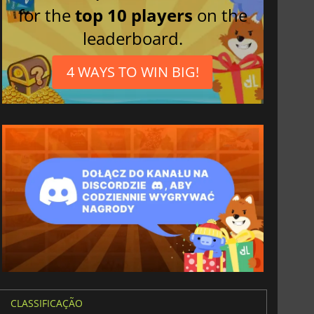
for the
top 10 players
on the
leaderboard.
4 WAYS TO WIN BIG!
CLASSIFICAÇÃO