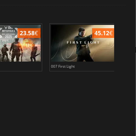
23.58
€
45.12
€
007 First Light
Baldu