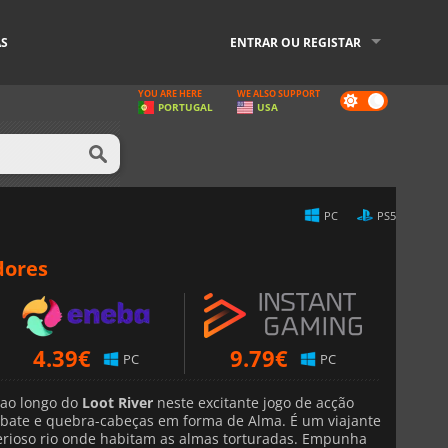
AS
ENTRAR OU REGISTAR
YOU ARE HERE
WE ALSO SUPPORT
Dark
PORTUGAL
USA
mode
PC
PS5
dores
4.39
€
9.79
€
PC
PC
ao longo do
Loot River
neste excitante jogo de acção
ate e quebra-cabeças em forma de Alma. É um viajante
erioso rio onde habitam as almas torturadas. Empunha