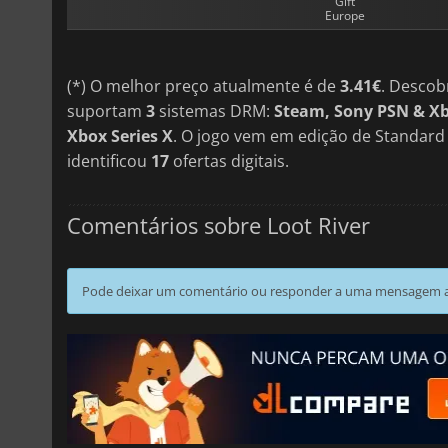
Gift
Europe
(*) O melhor preço atualmente é de
3.41€
. Descob
suportam
3
sistemas DRM:
Steam, Sony PSN & Xb
Xbox Series X
. O jogo vem em edição de Standard
identificou
17
ofertas digitais.
Comentários sobre Loot River
Pode deixar um comentário ou responder a uma mensagem ao