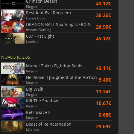
Crimson Desert
43.12€
Kinguin
Resident Evil Requiem
30.26€
Game Boost
DRAGON BALL Sparking! ZERO Super Limit Breaking NEO
26.99€
Instant Gaming
38.54
€
41.06
€
007 First Light
45.12€
LootBar
NOVOS JOGOS
r's Gate 3
Elden Ring
Marvel Tokon Fighting Souls
43.11€
Kinguin
HellSlave II Judgment of the Archon
5.49€
Kinguin
Big Walk
11.34€
Kinguin
Kill The Shadow
10.67€
Kinguin
Retrowave 2
0.68€
Kinguin
Beast of Reincarnation
29.69€
LDShop