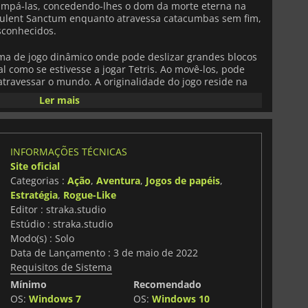
limpá-las, concedendo-lhes o dom da morte eterna na
pulent Sanctum enquanto atravessa catacumbas sem fim,
esconhecidos.
ma de jogo dinâmico onde pode deslizar grandes blocos
al como se estivesse a jogar Tetris. Ao movê-los, pode
atravessar o mundo. A originalidade do jogo reside na
e mecanismo em combate para combater as inúmeras
Ler mais
as viagens. Ao cronometrar os seus ataques e os
 encontra, pode dar ataques rápidos aos seus inimigos,
ora de alcance.
INFORMAÇÕES TÉCNICAS
itas estratégias em combate, e quanto mais inimigos
Site oficial
 desbloquear e equipamento e armas irá reunir.
Categorias :
Ação
,
Aventura
,
Jogos de papéis
,
os, conjuntos de armaduras, armas, e runas
onstrução poderosa que se adapta ao seu estilo de jogo
Estratégia
,
Rogue-Like
aventura desafiante.
Editor : straka.studio
Estúdio : straka.studio
eio de segredos e recriado com visuais em 2D e um
Modo(s) : Solo
 surpreendido com tudo o que
Loot River
tem para
Data de Lançamento : 3 de maio de 2022
nica de jogabilidade exclusiva.
Requisitos de Sistema
Mínimo
Recomendado
OS:
Windows 7
OS:
Windows 10