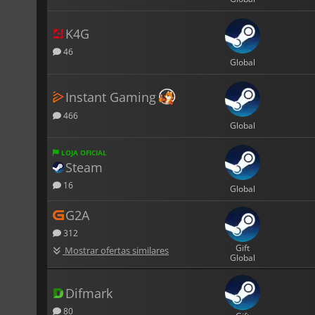
K4G
46
Global
Instant Gaming
466
Global
LOJA OFICIAL
Steam
16
Global
G2A
312
Gift
Mostrar ofertas similares
Global
Difmark
80