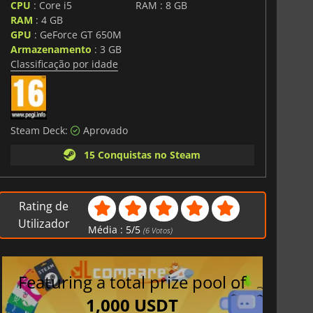
CPU
: Core i5
RAM : 8 GB
RAM
: 4 GB
GPU
: GeForce GT 650M
Armazenamento
: 3 GB
Classificação por idade
Steam Deck:
Aprovado
15 Conquistas no Steam
Rating de
Utilizador
Média :
5
/
5
(
6
Votos)
Featuring a total prize pool of
1,000 USDT