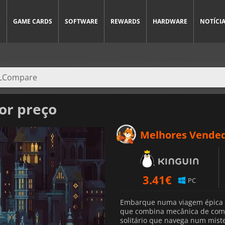
S
GAME CARDS
SOFTWARE
REWARDS
HARDWARE
NOTÍCI
or preço
Melhores Vende
3.41
€
PC
Embarque numa viagem épica 
que combina mecânica de comb
solitário que navega num mist