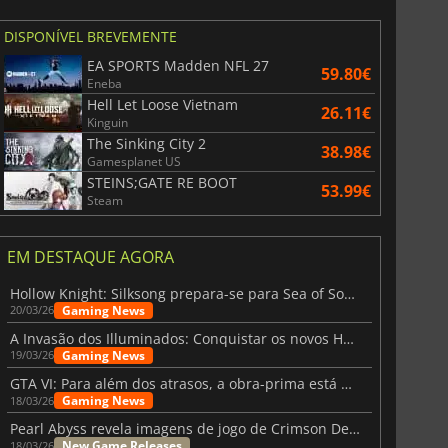
DISPONÍVEL BREVEMENTE
EA SPORTS Madden NFL 27
59.80€
Eneba
Hell Let Loose Vietnam
26.11€
Kinguin
The Sinking City 2
38.98€
Gamesplanet US
STEINS;GATE RE BOOT
53.99€
Steam
EM DESTAQUE AGORA
Hollow Knight: Silksong prepara-se para Sea of Sorrow com um patch
Gaming News
20/03/26
A Invasão dos Illuminados: Conquistar os novos Helldivers 2 Atualização!
Gaming News
19/03/26
GTA VI: Para além dos atrasos, a obra-prima está quase a chegar
Gaming News
18/03/26
Pearl Abyss revela imagens de jogo de Crimson Desert para a PS5
New Game Releases
18/03/26