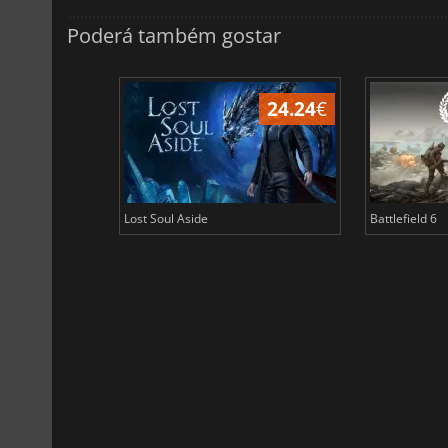
Poderá também gostar
24.24
€
Lost Soul Aside
Battlefield 6