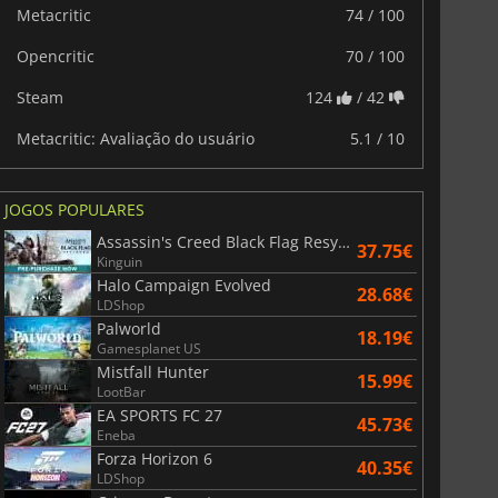
Metacritic
74 / 100
Opencritic
70 / 100
Steam
124
/ 42
Metacritic: Avaliação do usuário
5.1 / 10
JOGOS POPULARES
Assassin's Creed Black Flag Resynced
37.75€
Kinguin
Halo Campaign Evolved
28.68€
LDShop
Palworld
18.19€
Gamesplanet US
Mistfall Hunter
15.99€
LootBar
EA SPORTS FC 27
45.73€
Eneba
Forza Horizon 6
40.35€
LDShop