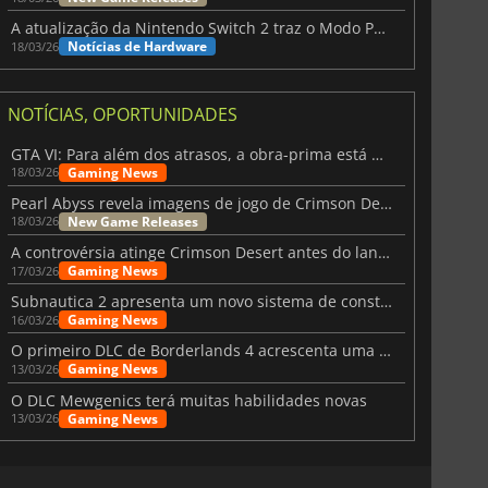
A atualização da Nintendo Switch 2 traz o Modo Portátil aos jogos mais antigos da Switch
Notícias de Hardware
18/03/26
NOTÍCIAS, OPORTUNIDADES
GTA VI: Para além dos atrasos, a obra-prima está quase a chegar
Gaming News
18/03/26
Pearl Abyss revela imagens de jogo de Crimson Desert para a PS5
New Game Releases
18/03/26
A controvérsia atinge Crimson Desert antes do lançamento
Gaming News
17/03/26
Subnautica 2 apresenta um novo sistema de construção de bases
Gaming News
16/03/26
O primeiro DLC de Borderlands 4 acrescenta uma nova personagem e muito mais
Gaming News
13/03/26
O DLC Mewgenics terá muitas habilidades novas
Gaming News
13/03/26