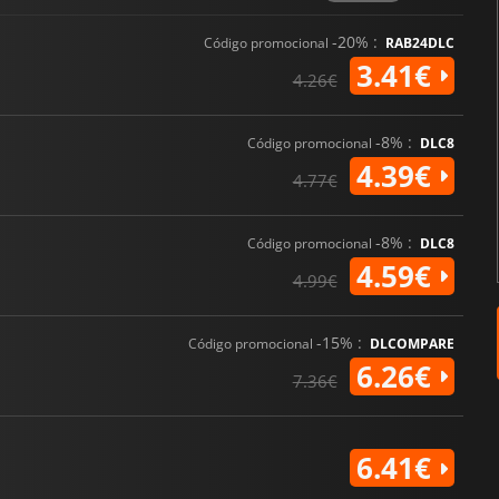
-20% :
Código promocional
RAB24DLC
3.41€
4.26€
-8% :
Código promocional
DLC8
4.39€
4.77€
-8% :
Código promocional
DLC8
4.59€
4.99€
-15% :
Código promocional
DLCOMPARE
6.26€
7.36€
6.41€