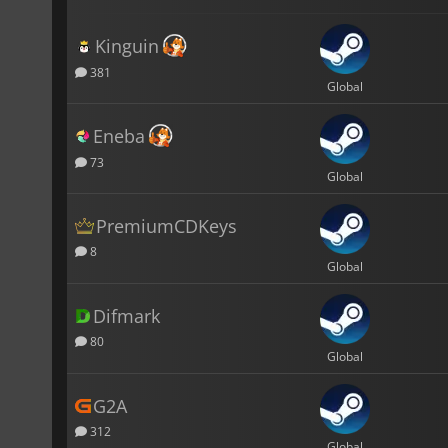
Kinguin
381
Global
Eneba
73
Global
PremiumCDKeys
8
Global
Difmark
80
Global
G2A
312
Global