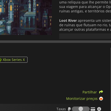
uma relíquia que lhe permite 
sua viagem para alcançar o O
ruínas antigas, e territórios d
Loot River
apresenta um siste
de ruínas que flutuam no rio, t
alcançar outras plataformas e 
possibilidade de utilizar ess
almas que irá encontrar nas su
movimentos do bloco em que se
mantendo-se ao mesmo tempo f
Loot River
permite-lhe usar mu
Xbox Series X
derrotar, mais habilidades irá
Combinando diferentes encant
elementares, pode criar uma c
e lhe permite progredir nesta 
Mergulhe num mundo escuro ch
estilo pixel-art único. Ficará
Partilhar
oferecer, incluindo a sua mecâ
Monitorizar preços
Taxas
Taxas