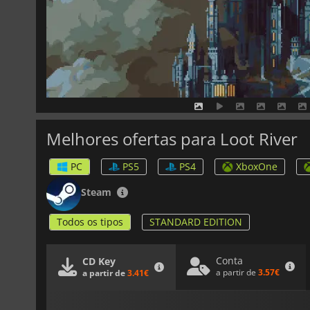
Melhores ofertas para Loot River
PC
PS5
PS4
XboxOne
Steam
Todos os tipos
STANDARD EDITION
Conta
CD Key
a partir de
3.57€
a partir de
3.41€