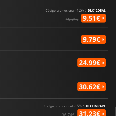
-12% :
Código promocional
DLC12DEAL
9.51€
10.81€
9.79€
24.99€
30.62€
-15% :
Código promocional
DLCOMPARE
31.23€
36.74€