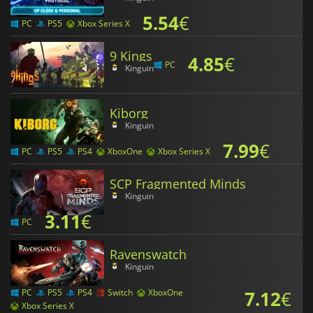
5.54
€
PC
PS5
Xbox Series X
9 Kings
4.85
€
PC
Kinguin
Kiborg
Kinguin
7.99
€
PC
PS5
PS4
XboxOne
Xbox Series X
SCP Fragmented Minds
Kinguin
3.11
€
PC
Ravenswatch
Kinguin
7.12
€
PC
PS5
PS4
Switch
XboxOne
Xbox Series X