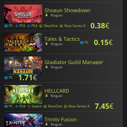
Shogun Showdown
Kinguin
0.38
€
PC
PS5
PS4
XboxOne
Xbox Series X
Tales & Tactics
0.15
€
PC
Kinguin
Gladiator Guild Manager
Kinguin
1.71
€
PC
HELLCARD
Kinguin
7.45
€
PC
PS4
Switch
XboxOne
Xbox Series X
Trinity Fusion
Kinguin