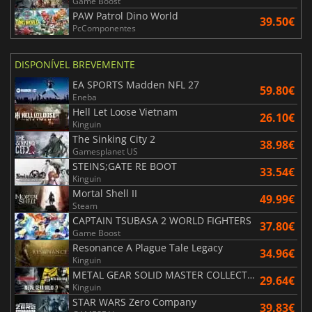
Game Boost
PAW Patrol Dino World
39.50€
PcComponentes
DISPONÍVEL BREVEMENTE
EA SPORTS Madden NFL 27
59.80€
Eneba
Hell Let Loose Vietnam
26.10€
Kinguin
The Sinking City 2
38.98€
Gamesplanet US
STEINS;GATE RE BOOT
33.54€
Kinguin
Mortal Shell II
49.99€
Steam
CAPTAIN TSUBASA 2 WORLD FIGHTERS
37.80€
Game Boost
Resonance A Plague Tale Legacy
34.96€
Kinguin
METAL GEAR SOLID MASTER COLLECTION Vol.2
29.64€
Kinguin
STAR WARS Zero Company
39.83€