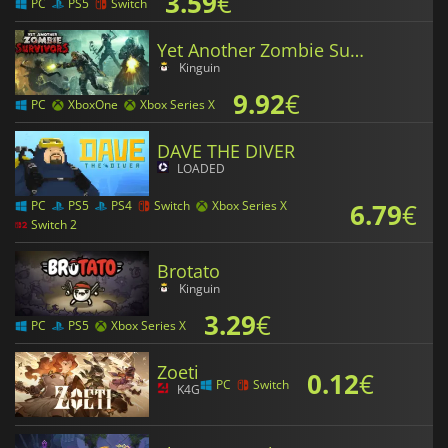
3.59
€
PC
PS5
Switch
Yet Another Zombie Survivors
Kinguin
9.92
€
PC
XboxOne
Xbox Series X
DAVE THE DIVER
LOADED
6.79
€
PC
PS5
PS4
Switch
Xbox Series X
Switch 2
Brotato
Kinguin
3.29
€
PC
PS5
Xbox Series X
Zoeti
0.12
€
PC
Switch
K4G