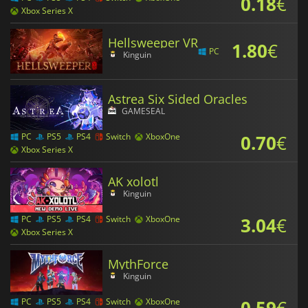
0.18
€
Xbox Series X
Hellsweeper VR
1.80
€
PC
Kinguin
Astrea Six Sided Oracles
GAMESEAL
0.70
€
PC
PS5
PS4
Switch
XboxOne
Xbox Series X
AK xolotl
Kinguin
3.04
€
PC
PS5
PS4
Switch
XboxOne
Xbox Series X
MythForce
Kinguin
0.59
€
PC
PS5
PS4
Switch
XboxOne