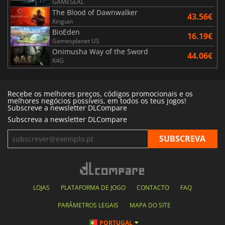
GAMESEAL
The Blood of Dawnwalker
43.56€
Kinguin
BioEden
16.19€
Gamesplanet US
Onimusha Way of the Sword
44.06€
K4G
Recebe os melhores preços, códigos promocionais e os
melhores negócios possíveis, em todos os teus jogos!
Subscreve a newsletter DLCompare
Subscreva a newsletter DLCompare
LOJAS
PLATAFORMA DE JOGO
CONTACTO
FAQ
PARÂMETROS LEGAIS
MAPA DO SITE
PORTUGAL