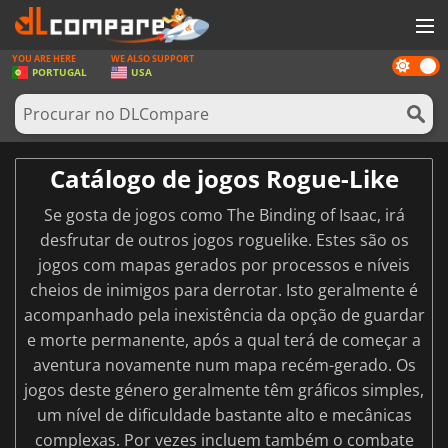
YOU ARE HERE
WE ALSO SUPPORT
Dark
JOGOS
PORTUGAL
USA
mode
GAME CARDS
SOFTWARE
Catálogo de jogos Rogue-Like
REWARDS
Se gosta de jogos como The Binding of Isaac, irá
HARDWARE
desfrutar de outros jogos roguelike. Estes são os
jogos com mapas gerados por processos e níveis
NOTÍCIAS
cheios de inimigos para derrotar. Isto geralmente é
ENTRAR OU REGISTAR
acompanhado pela inexistência da opção de guardar
e morte permanente, após a qual terá de começar a
aventura novamente num mapa recém-gerado. Os
jogos deste género geralmente têm gráficos simples,
um nível de dificuldade bastante alto e mecânicas
complexas. Por vezes incluem também o combate