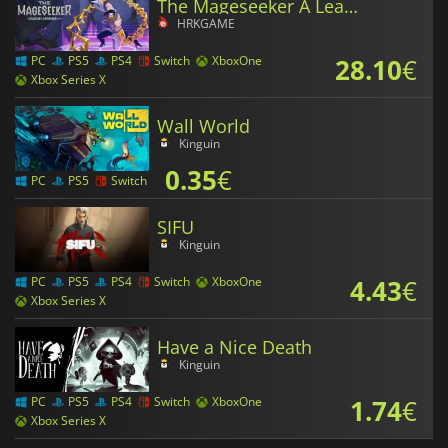
The Mageseeker A League of Legends Story
HRKGAME
28.10
€
PC
PS5
PS4
Switch
XboxOne
Xbox Series X
Wall World
Kinguin
0.35
€
PC
PS5
Switch
SIFU
Kinguin
4.43
€
PC
PS5
PS4
Switch
XboxOne
Xbox Series X
Have a Nice Death
Kinguin
1.74
€
PC
PS5
PS4
Switch
XboxOne
Xbox Series X