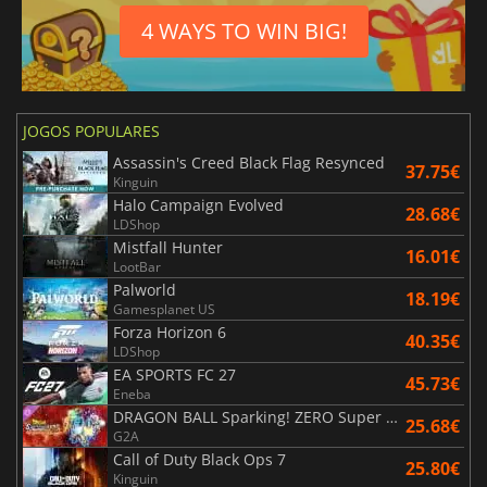
4 WAYS TO WIN BIG!
JOGOS POPULARES
Assassin's Creed Black Flag Resynced
37.75€
Kinguin
Halo Campaign Evolved
28.68€
LDShop
Mistfall Hunter
16.01€
LootBar
Palworld
18.19€
Gamesplanet US
Forza Horizon 6
40.35€
LDShop
EA SPORTS FC 27
45.73€
Eneba
DRAGON BALL Sparking! ZERO Super Limit Breaking NEO
25.68€
G2A
Call of Duty Black Ops 7
25.80€
Kinguin