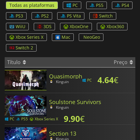
Todas as plataformas
PC
PS5
PS4
PS3
PS2
PS Vita
Switch
WiiU
3DS
XboxOne
Xbox360
Xbox Series X
Mac
NeoGeo
Switch 2
Título
Preço
Quasimorph
4.64
€
PC
Kinguin
Soulstone Survivors
Kinguin
9.90
€
PC
PS5
Xbox Series X
Section 13
Kinguin