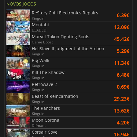
NOVOS JOGOS
ReStory Chill Electronics Repairs
6.39€
Kinguin
Montabi
12.09€
LOADED
Marvel Tokon Fighting Souls
45.42€
Game Boost
HellSlave II Judgment of the Archon
5.29€
Kinguin
Big Walk
11.34€
Kinguin
Kill The Shadow
6.48€
Kinguin
Retrowave 2
0.69€
Kinguin
Beast of Reincarnation
29.23€
Kinguin
The Ranchers
13.62€
Kinguin
Moon Corona
4.20€
Difmark
Corsair Cove
16.94€