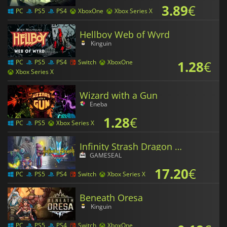
3.89
€
PC
PS5
PS4
XboxOne
Xbox Series X
Hellboy Web of Wyrd
Kinguin
1.28
€
PC
PS5
PS4
Switch
XboxOne
Xbox Series X
Wizard with a Gun
Eneba
1.28
€
PC
PS5
Xbox Series X
Infinity Strash Dragon Quest The Adventure of Dai
GAMESEAL
17.20
€
PC
PS5
PS4
Switch
Xbox Series X
Beneath Oresa
Kinguin
PC
PS5
PS4
Switch
XboxOne