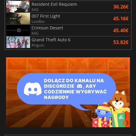
Resident Evil Requiem
30.26€
K4G
007 First Light
45.16€
LootBar
Crimson Desert
45.40€
K4G
Grand Theft Auto 6
53.82€
Kinguin