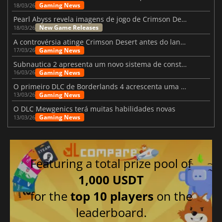
Gaming News
18/03/26
Pearl Abyss revela imagens de jogo de Crimson Desert para a PS5
New Game Releases
18/03/26
A controvérsia atinge Crimson Desert antes do lançamento
Gaming News
17/03/26
Subnautica 2 apresenta um novo sistema de construção de bases
Gaming News
16/03/26
O primeiro DLC de Borderlands 4 acrescenta uma nova personagem e muito mais
Gaming News
13/03/26
O DLC Mewgenics terá muitas habilidades novas
Gaming News
13/03/26
Featuring a total prize pool of
1,000 USDT
for the
top 10 players
on the
leaderboard.