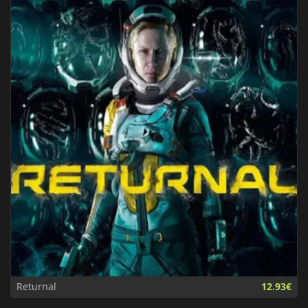
Returnal
12.93€