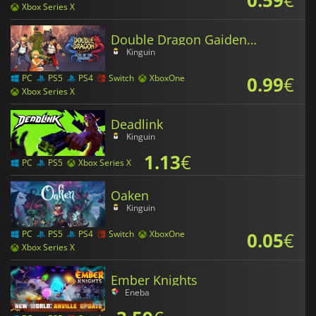
Xbox Series X
Double Dragon Gaiden Rise Of The Dragons
Kinguin
0.99
€
PC
PS5
PS4
Switch
XboxOne
Xbox Series X
Deadlink
Kinguin
1.13
€
PC
PS5
Xbox Series X
Oaken
Kinguin
0.05
€
PC
PS5
PS4
Switch
XboxOne
Xbox Series X
Ember Knights
Eneba