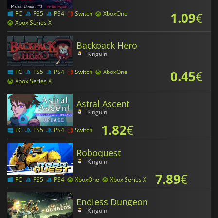
1.09
€
PC
PS5
PS4
Switch
XboxOne
Xbox Series X
Backpack Hero
Kinguin
0.45
€
PC
PS5
PS4
Switch
XboxOne
Xbox Series X
Astral Ascent
Kinguin
1.82
€
PC
PS5
PS4
Switch
Roboquest
Kinguin
7.89
€
PC
PS5
PS4
XboxOne
Xbox Series X
Endless Dungeon
Kinguin