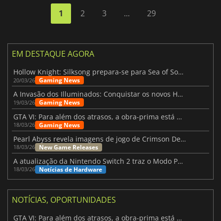
1
2
3
...
29
EM DESTAQUE AGORA
Hollow Knight: Silksong prepara-se para Sea of Sorrow com um patch
Gaming News
20/03/26
A Invasão dos Illuminados: Conquistar os novos Helldivers 2 Atualização!
Gaming News
19/03/26
GTA VI: Para além dos atrasos, a obra-prima está quase a chegar
Gaming News
18/03/26
Pearl Abyss revela imagens de jogo de Crimson Desert para a PS5
New Game Releases
18/03/26
A atualização da Nintendo Switch 2 traz o Modo Portátil aos jogos mais antigos da Switch
Notícias de Hardware
18/03/26
NOTÍCIAS, OPORTUNIDADES
GTA VI: Para além dos atrasos, a obra-prima está quase a chegar