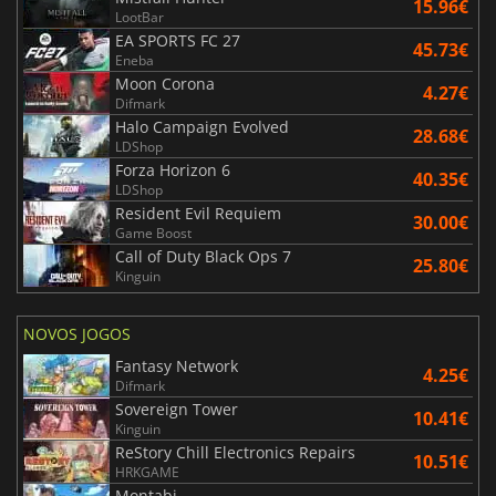
15.96€
LootBar
EA SPORTS FC 27
45.73€
Eneba
Moon Corona
4.27€
Difmark
Halo Campaign Evolved
28.68€
LDShop
Forza Horizon 6
40.35€
LDShop
Resident Evil Requiem
30.00€
Game Boost
Call of Duty Black Ops 7
25.80€
Kinguin
NOVOS JOGOS
Fantasy Network
4.25€
Difmark
Sovereign Tower
10.41€
Kinguin
ReStory Chill Electronics Repairs
10.51€
HRKGAME
Montabi