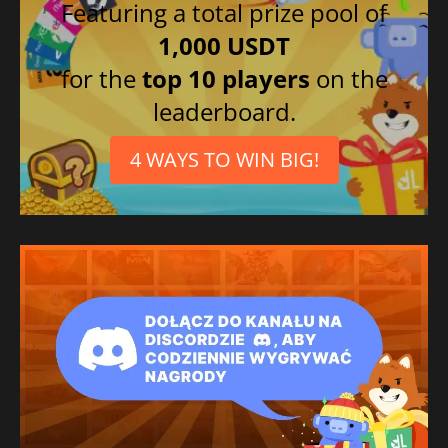
Featuring a total prize pool of
1,000 USDT
for the
top 10 players
on the
leaderboard.
4 WAYS TO WIN BIG!