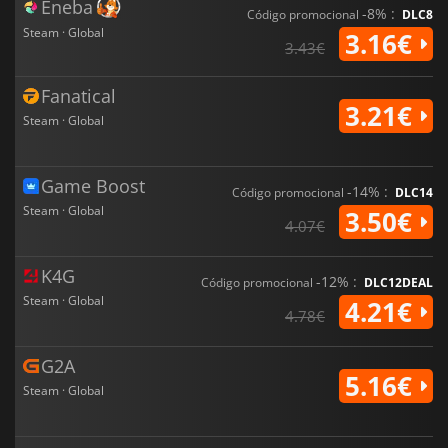
Eneba
-8% :
Código promocional
DLC8
Steam · Global
3.16€
3.43€
Fanatical
3.21€
Steam · Global
Game Boost
-14% :
Código promocional
DLC14
Steam · Global
3.50€
4.07€
K4G
-12% :
Código promocional
DLC12DEAL
Steam · Global
4.21€
4.78€
G2A
5.16€
Steam · Global