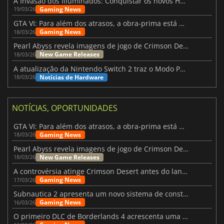
A Invasão dos Illuminados: Conquistar os novos Helldivers 2 Atualização!
Gaming News
19/03/26
GTA VI: Para além dos atrasos, a obra-prima está quase a chegar
Gaming News
18/03/26
Pearl Abyss revela imagens de jogo de Crimson Desert para a PS5
New Game Releases
18/03/26
A atualização da Nintendo Switch 2 traz o Modo Portátil aos jogos mais antigos da Switch
Notícias de Hardware
18/03/26
NOTÍCIAS, OPORTUNIDADES
GTA VI: Para além dos atrasos, a obra-prima está quase a chegar
Gaming News
18/03/26
Pearl Abyss revela imagens de jogo de Crimson Desert para a PS5
New Game Releases
18/03/26
A controvérsia atinge Crimson Desert antes do lançamento
Gaming News
17/03/26
Subnautica 2 apresenta um novo sistema de construção de bases
Gaming News
16/03/26
O primeiro DLC de Borderlands 4 acrescenta uma nova personagem e muito mais