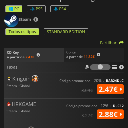
PC
PS5
PS4
Steam
Todos os tipos
STANDARD EDITION
Partilhar
Conta
CD Key
a partir de
11.32€
a partir de
2.47€
Taxas
Taxas
Kinguin
-20% :
Código promocional
RAB24DLC
Steam · Global
2.47€
3.09€
HRKGAME
-12% :
Código promocional
DLC12
Steam · Global
2.88€
3.27€