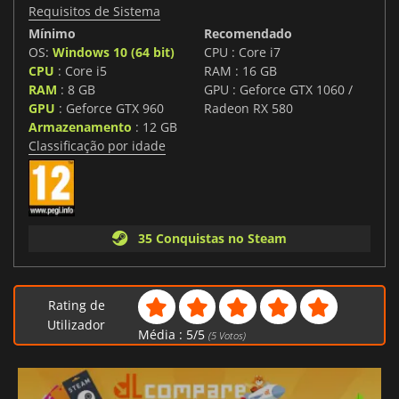
Requisitos de Sistema
Mínimo
Recomendado
OS:
Windows 10 (64 bit)
CPU : Core i7
CPU
: Core i5
RAM : 16 GB
RAM
: 8 GB
GPU : Geforce GTX 1060 /
GPU
: Geforce GTX 960
Radeon RX 580
Armazenamento
: 12 GB
Classificação por idade
35 Conquistas no Steam
Rating de
Utilizador
Média :
5
/
5
(
5
Votos)