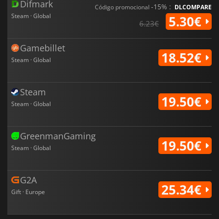
Difmark
-15% :
Código promocional
DLCOMPARE
Steam · Global
5.30€
6.23€
Gamebillet
18.52€
Steam · Global
Steam
19.50€
Steam · Global
GreenmanGaming
19.50€
Steam · Global
G2A
25.34€
Gift · Europe