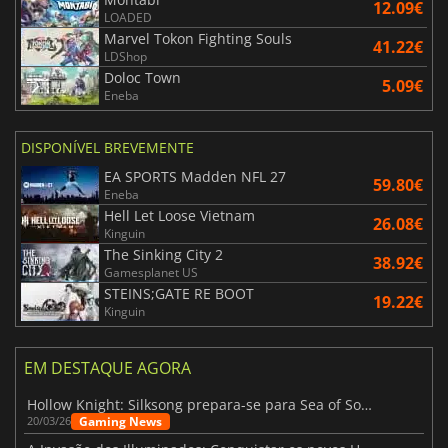
12.09€
LOADED
Marvel Tokon Fighting Souls
41.22€
LDShop
Doloc Town
5.09€
Eneba
DISPONÍVEL BREVEMENTE
EA SPORTS Madden NFL 27
59.80€
Eneba
Hell Let Loose Vietnam
26.08€
Kinguin
The Sinking City 2
38.92€
Gamesplanet US
STEINS;GATE RE BOOT
19.22€
Kinguin
EM DESTAQUE AGORA
Hollow Knight: Silksong prepara-se para Sea of Sorrow com um patch
Gaming News
20/03/26