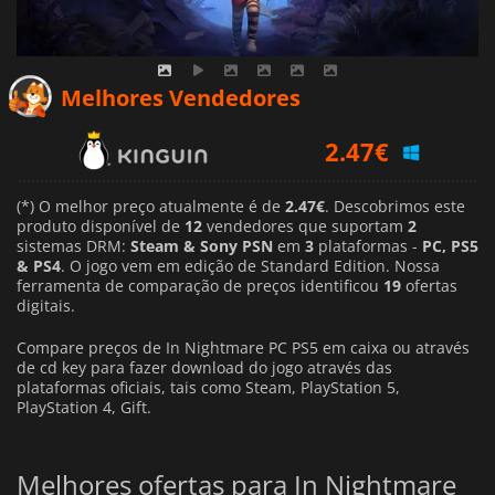
2.47
€
Melhores Vendedores
3.16
€
2.88
€
(*) O melhor preço atualmente é de
2.47€
. Descobrimos este
produto disponível de
12
vendedores que suportam
2
sistemas DRM:
Steam & Sony PSN
em
3
plataformas -
PC, PS5
& PS4
. O jogo vem em edição de Standard Edition. Nossa
ferramenta de comparação de preços identificou
19
ofertas
digitais.
Compare preços de In Nightmare PC PS5 em caixa ou através
de cd key para fazer download do jogo através das
plataformas oficiais, tais como Steam, PlayStation 5,
PlayStation 4, Gift.
Melhores ofertas para In Nightmare