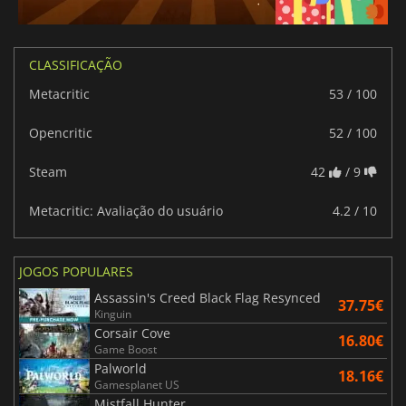
CLASSIFICAÇÃO
Metacritic
53 / 100
Opencritic
52 / 100
Steam
42
/ 9
Metacritic: Avaliação do usuário
4.2 / 10
JOGOS POPULARES
Assassin's Creed Black Flag Resynced
37.75€
Kinguin
Corsair Cove
16.80€
Game Boost
Palworld
18.16€
Gamesplanet US
Mistfall Hunter