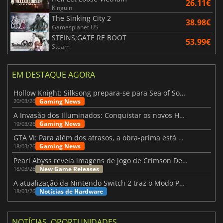
26.11€
Kinguin
The Sinking City 2
38.98€
Gamesplanet US
STEINS;GATE RE BOOT
53.99€
Steam
EM DESTAQUE AGORA
Hollow Knight: Silksong prepara-se para Sea of Sorrow com um patch
Gaming News
20/03/26
A Invasão dos Illuminados: Conquistar os novos Helldivers 2 Atualização!
Gaming News
19/03/26
GTA VI: Para além dos atrasos, a obra-prima está quase a chegar
Gaming News
18/03/26
Pearl Abyss revela imagens de jogo de Crimson Desert para a PS5
New Game Releases
18/03/26
A atualização da Nintendo Switch 2 traz o Modo Portátil aos jogos mais antigos da Switch
Notícias de Hardware
18/03/26
NOTÍCIAS, OPORTUNIDADES