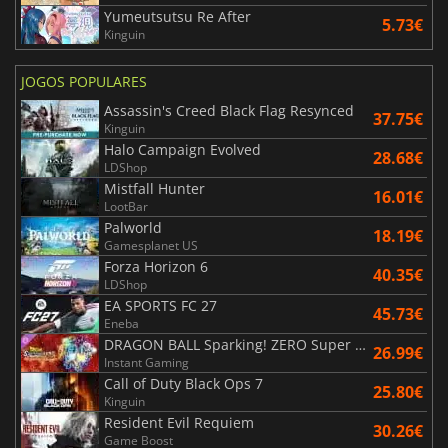
Yumeutsutsu Re After
5.73€
Kinguin
JOGOS POPULARES
Assassin's Creed Black Flag Resynced
37.75€
Kinguin
Halo Campaign Evolved
28.68€
LDShop
Mistfall Hunter
16.01€
LootBar
Palworld
18.19€
Gamesplanet US
Forza Horizon 6
40.35€
LDShop
EA SPORTS FC 27
45.73€
Eneba
DRAGON BALL Sparking! ZERO Super Limit Breaking NEO
26.99€
Instant Gaming
Call of Duty Black Ops 7
25.80€
Kinguin
Resident Evil Requiem
30.26€
Game Boost