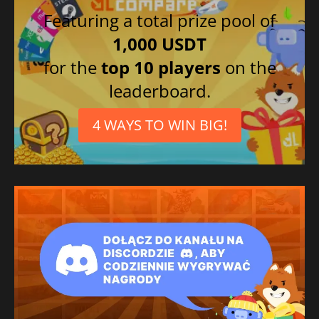
Featuring a total prize pool of
1,000 USDT
for the
top 10 players
on the
leaderboard.
4 WAYS TO WIN BIG!