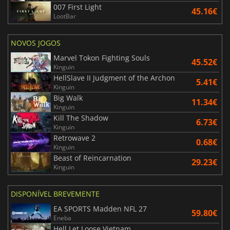
007 First Light
45.16€
LootBar
NOVOS JOGOS
Marvel Tokon Fighting Souls
45.52€
Kinguin
HellSlave II Judgment of the Archon
5.41€
Kinguin
Big Walk
11.34€
Kinguin
Kill The Shadow
6.73€
Kinguin
Retrowave 2
0.68€
Kinguin
Beast of Reincarnation
29.23€
Kinguin
DISPONÍVEL BREVEMENTE
EA SPORTS Madden NFL 27
59.80€
Eneba
Hell Let Loose Vietnam