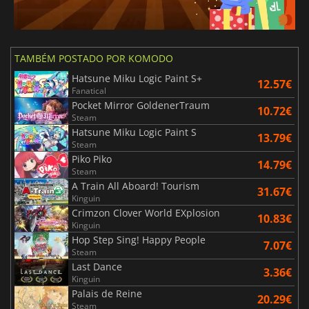
TAMBÉM POSTADO POR KOMODO
Hatsune Miku Logic Paint S+
12.57€
Fanatical
Pocket Mirror GoldenerTraum
10.72€
Steam
Hatsune Miku Logic Paint S
13.79€
Steam
Piko Piko
14.79€
Steam
A Train All Aboard! Tourism
31.67€
Kinguin
Crimzon Clover World EXplosion
10.83€
Kinguin
Hop Step Sing! Happy People
7.07€
Steam
Last Dance
3.36€
Kinguin
Palais de Reine
20.29€
Steam