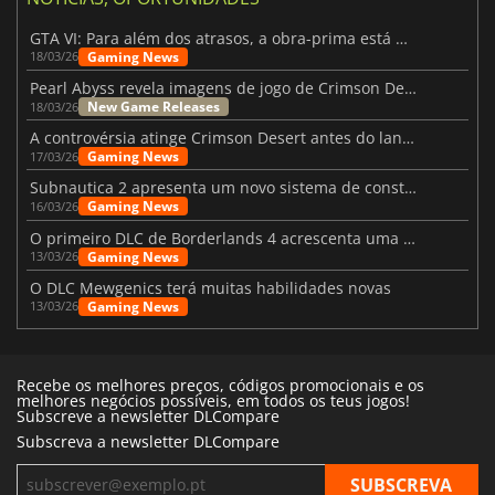
GTA VI: Para além dos atrasos, a obra-prima está quase a chegar
Gaming News
18/03/26
Pearl Abyss revela imagens de jogo de Crimson Desert para a PS5
New Game Releases
18/03/26
A controvérsia atinge Crimson Desert antes do lançamento
Gaming News
17/03/26
Subnautica 2 apresenta um novo sistema de construção de bases
Gaming News
16/03/26
O primeiro DLC de Borderlands 4 acrescenta uma nova personagem e muito mais
Gaming News
13/03/26
O DLC Mewgenics terá muitas habilidades novas
Gaming News
13/03/26
Recebe os melhores preços, códigos promocionais e os
melhores negócios possíveis, em todos os teus jogos!
Subscreve a newsletter DLCompare
Subscreva a newsletter DLCompare