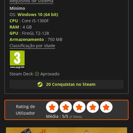
Requisitos de Sistema
Mínimo
OS:
Windows 10 (64 bit)
CPU
: Core i5-1300F
RAM
: 4 GB
GPU
: FireGL T2-128
Armazenamento
: 750 MB
Classificação por idade
Steam Deck:
Aprovado
20 Conquistas no Steam
Rating de
Utilizador
Média :
5
/
5
(
2
Votos)