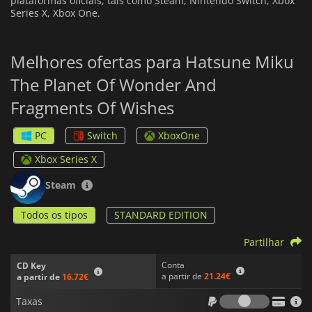
plataformas oficiais, tais como Steam, Nintendo Switch, Xbox
Series X, Xbox One.
Melhores ofertas para Hatsune Miku
The Planet Of Wonder And
Fragments Of Wishes
PC
Switch
XboxOne
Xbox Series X
Steam
Todos os tipos
STANDARD EDITION
Partilhar
Conta
CD Key
a partir de
21.24€
a partir de
16.72€
Taxas
Taxas