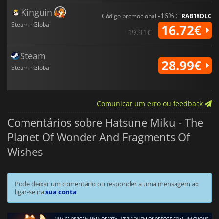
Kinguin
-16% :
Código promocional
RAB18DLC
Steam · Global
16.72€
19.91€
Steam
28.99€
Steam · Global
Comunicar um erro ou feedback
Comentários sobre Hatsune Miku - The
Planet Of Wonder And Fragments Of
Wishes
Pode deixar um comentário ou responder a uma mensagem ao
ligar-se na
sua conta