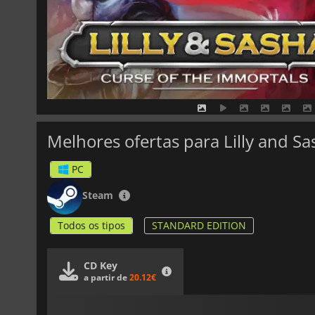
Melhores ofertas para Lilly and S
PC
Steam
Todos os tipos
STANDARD EDITION
CD Key
a partir de
20.12€