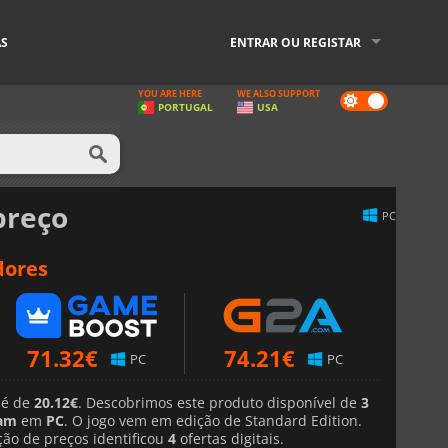
AS
ENTRAR OU REGISTAR
YOU ARE HERE
WE ALSO SUPPORT
Dark
PORTUGAL
USA
mode
preço
PC
dores
71.32
€
74.21
€
PC
PC
 é de
20.12€
. Descobrimos este produto disponível de
3
am
em
PC
. O jogo vem em edição de Standard Edition.
ão de preços identificou
4
ofertas digitais.