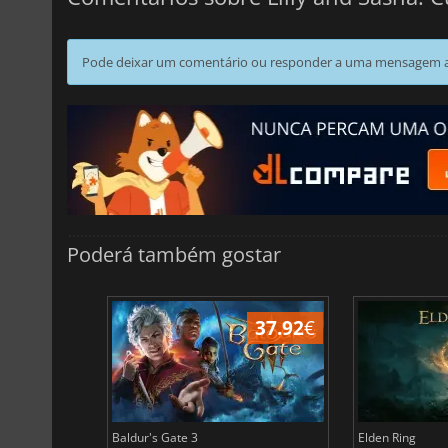
Pode deixar um comentário ou responder a uma mensagem ao
Poderá também gostar
45.13
€
37.92
€
Baldur's Gate 3
Elden Ring