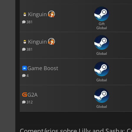
Kinguin
381
Gift
Global
Kinguin
381
Global
Game Boost
4
Global
G2A
312
Global
Comentários sobre Lilly and Sasha: C