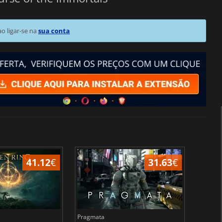
 ligar-se na
sua conta
41.12
€
31.63
€
Pragmata
Total 