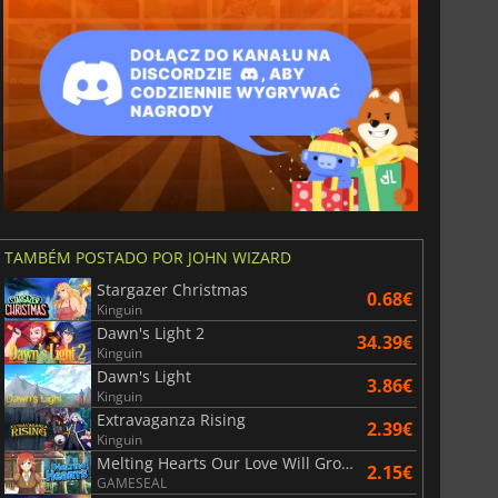
TAMBÉM POSTADO POR JOHN WIZARD
Stargazer Christmas
0.68€
Kinguin
Dawn's Light 2
34.39€
Kinguin
6.77
€
15.48
€
Dawn's Light
3.86€
Kinguin
Extravaganza Rising
2.39€
Kinguin
Melting Hearts Our Love Will Grow 2
2.15€
GAMESEAL
War WARHAMMER 3
Lies Of P