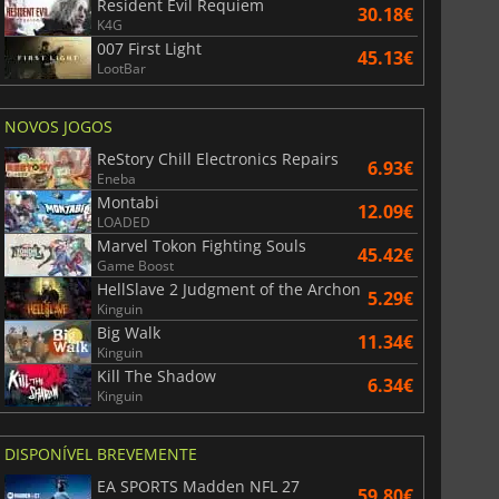
Resident Evil Requiem
30.18€
K4G
007 First Light
45.13€
LootBar
NOVOS JOGOS
ReStory Chill Electronics Repairs
6.93€
Eneba
Montabi
12.09€
LOADED
Marvel Tokon Fighting Souls
45.42€
Game Boost
HellSlave 2 Judgment of the Archon
5.29€
Kinguin
Big Walk
11.34€
Kinguin
Kill The Shadow
6.34€
Kinguin
DISPONÍVEL BREVEMENTE
EA SPORTS Madden NFL 27
59.80€