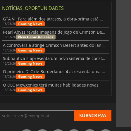
NOTÍCIAS, OPORTUNIDADES
GTA VI: Para além dos atrasos, a obra-prima está quase a chegar
Gaming News
18/03/26
Pearl Abyss revela imagens de jogo de Crimson Desert para a PS5
New Game Releases
18/03/26
A controvérsia atinge Crimson Desert antes do lançamento
Gaming News
17/03/26
Subnautica 2 apresenta um novo sistema de construção de bases
Gaming News
16/03/26
O primeiro DLC de Borderlands 4 acrescenta uma nova personagem e muito mais
Gaming News
13/03/26
O DLC Mewgenics terá muitas habilidades novas
Gaming News
13/03/26