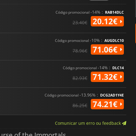
-14% :
Código promocional
RAB14DLC
20.12€
23.40€
-10% :
Código promocional
AUGDLC10
71.06€
78.96€
-14% :
Código promocional
DLC14
71.32€
82.93€
-13.96% :
Código promocional
DCG2AD1Y4E
74.21€
86.25€
Comunicar um erro ou feedback
urse of the Immortals