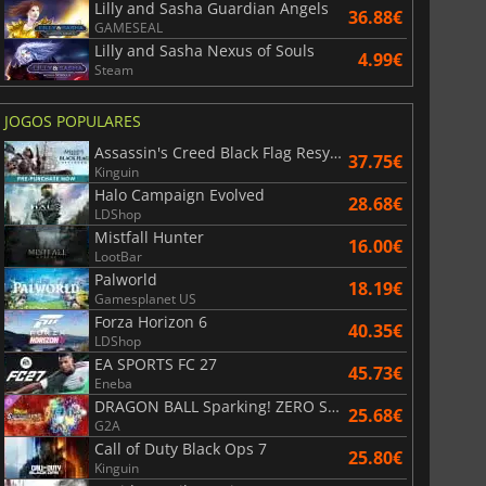
Lilly and Sasha Guardian Angels
36.88€
GAMESEAL
Lilly and Sasha Nexus of Souls
4.99€
Steam
JOGOS POPULARES
Assassin's Creed Black Flag Resynced
37.75€
Kinguin
Halo Campaign Evolved
28.68€
LDShop
Mistfall Hunter
16.00€
LootBar
Palworld
18.19€
Gamesplanet US
Forza Horizon 6
40.35€
LDShop
EA SPORTS FC 27
45.73€
Eneba
DRAGON BALL Sparking! ZERO Super Limit Breaking NEO
25.68€
G2A
Call of Duty Black Ops 7
25.80€
Kinguin