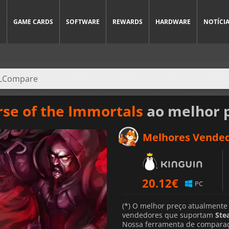
S
GAME CARDS
SOFTWARE
REWARDS
HARDWARE
NOTÍCI
urse of the Immortals
ao melhor 
Melhores Vende
20.12
€
PC
(*) O melhor preço atualmente
vendedores que suportam
Ste
Nossa ferramenta de comparaç