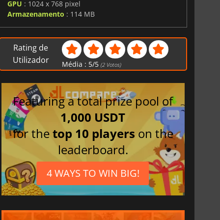
GPU
: 1024 x 768 pixel
Armazenamento
: 114 MB
Rating de
Utilizador
Média :
5
/
5
(
2
Votos)
Featuring a total prize pool of
1,000 USDT
for the
top 10 players
on the
leaderboard.
4 WAYS TO WIN BIG!