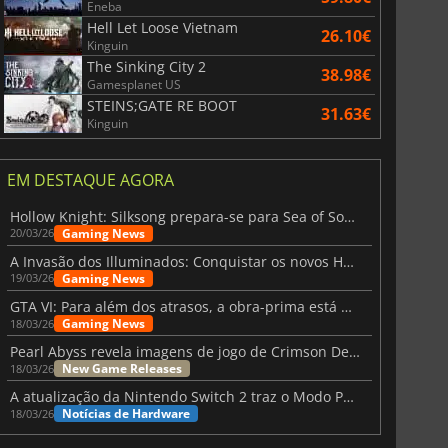
Eneba
Hell Let Loose Vietnam
26.10€
Kinguin
The Sinking City 2
38.98€
Gamesplanet US
STEINS;GATE RE BOOT
31.63€
Kinguin
EM DESTAQUE AGORA
Hollow Knight: Silksong prepara-se para Sea of Sorrow com um patch
Gaming News
20/03/26
A Invasão dos Illuminados: Conquistar os novos Helldivers 2 Atualização!
Gaming News
19/03/26
GTA VI: Para além dos atrasos, a obra-prima está quase a chegar
Gaming News
18/03/26
Pearl Abyss revela imagens de jogo de Crimson Desert para a PS5
New Game Releases
18/03/26
A atualização da Nintendo Switch 2 traz o Modo Portátil aos jogos mais antigos da Switch
Notícias de Hardware
18/03/26