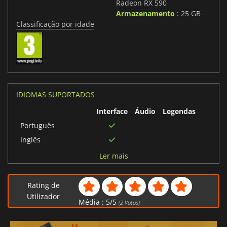
Radeon RX 590
Armazenamento
: 25 GB
Classificação por idade
IDIOMAS SUPORTADOS
Interface
Áudio
Legendas
Português
Inglês
Francês
Ler mais
Japonês
Italiano
Rating de
Alemão
Utilizador
Média :
5
/
5
(
2
Votos)
Holandês
Húngaro