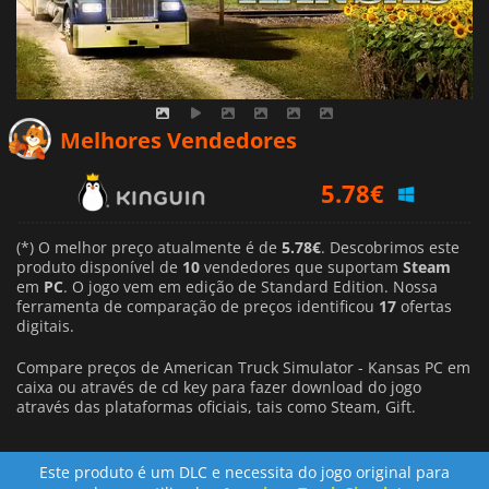
5.78
€
Melhores Vendedores
6.34
€
9.49
€
(*) O melhor preço atualmente é de
5.78€
. Descobrimos este
produto disponível de
10
vendedores que suportam
Steam
em
PC
. O jogo vem em edição de Standard Edition. Nossa
ferramenta de comparação de preços identificou
17
ofertas
digitais.
Compare preços de American Truck Simulator - Kansas PC em
caixa ou através de cd key para fazer download do jogo
através das plataformas oficiais, tais como Steam, Gift.
Este produto é um DLC e necessita do jogo original para