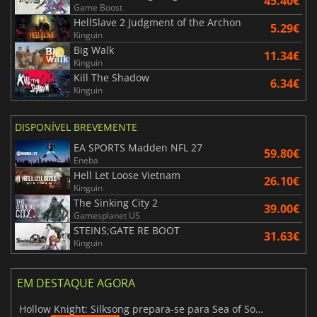
45.40€
Game Boost
HellSlave 2 Judgment of the Archon
5.29€
Kinguin
Big Walk
11.34€
Kinguin
Kill The Shadow
6.34€
Kinguin
DISPONÍVEL BREVEMENTE
EA SPORTS Madden NFL 27
59.80€
Eneba
Hell Let Loose Vietnam
26.10€
Kinguin
The Sinking City 2
39.00€
Gamesplanet US
STEINS;GATE RE BOOT
31.63€
Kinguin
EM DESTAQUE AGORA
Hollow Knight: Silksong prepara-se para Sea of Sorrow com um patch