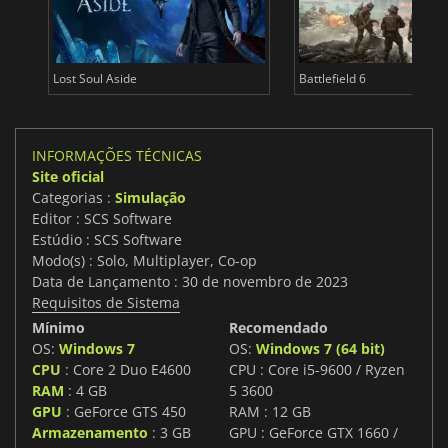
Lost Soul Aside
Battlefield 6
INFORMAÇÕES TÉCNICAS
Site oficial
Categorias :
Simulação
Editor : SCS Software
Estúdio : SCS Software
Modo(s) : Solo, Multiplayer, Co-op
Data de Lançamento : 30 de novembro de 2023
Requisitos de Sistema
Mínimo
Recomendado
OS:
Windows 7
OS:
Windows 7 (64 bit)
CPU
: Core 2 Duo E4600
CPU : Core i5-9600 / Ryzen
RAM
: 4 GB
5 3600
GPU
: GeForce GTS 450
RAM : 12 GB
Armazenamento
: 3 GB
GPU : GeForce GTX 1660 /