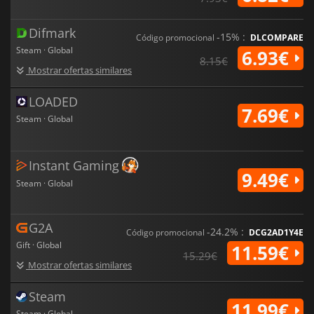
Difmark
-15% :
Código promocional
DLCOMPARE
Steam · Global
6.93€
8.15€
Mostrar ofertas similares
LOADED
7.69€
Steam · Global
Instant Gaming
9.49€
Steam · Global
G2A
-24.2% :
Código promocional
DCG2AD1Y4E
Gift · Global
11.59€
15.29€
Mostrar ofertas similares
Steam
11.99€
Steam · Global