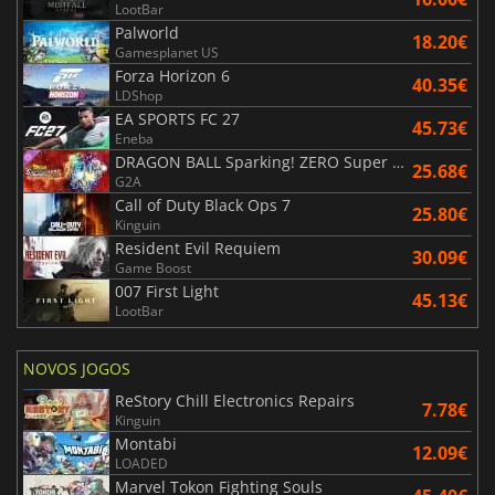
LootBar
Palworld
18.20€
Gamesplanet US
Forza Horizon 6
40.35€
LDShop
EA SPORTS FC 27
45.73€
Eneba
DRAGON BALL Sparking! ZERO Super Limit Breaking NEO
25.68€
G2A
Call of Duty Black Ops 7
25.80€
Kinguin
Resident Evil Requiem
30.09€
Game Boost
007 First Light
45.13€
LootBar
NOVOS JOGOS
ReStory Chill Electronics Repairs
7.78€
Kinguin
Montabi
12.09€
LOADED
Marvel Tokon Fighting Souls