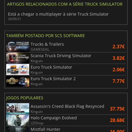
ARTIGOS RELACIONADOS COM A SÉRIE TRUCK SIMULATOR
Está a chegar o multiplayer à série Truck Simulator
26/05/21
TAMBÉM POSTADO POR SCS SOFTWARE
Trucks & Trailers
2.37€
GAMESEAL
Scania Truck Driving Simulator
3.82€
Kinguin
Euro Truck Simulator
2.06€
Kinguin
Euro Truck Simulator 2
7.77€
Kinguin
JOGOS POPULARES
Assassin's Creed Black Flag Resynced
37.75€
Kinguin
Halo Campaign Evolved
28.68€
LDShop
Mistfall Hunter
16.00€