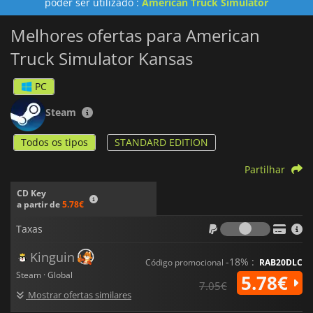
poder ser utilizado :
American Truck Simulator
Melhores ofertas para American
Truck Simulator Kansas
PC
Steam
Todos os tipos
STANDARD EDITION
Partilhar
CD Key
a partir de
5.78€
Taxas
Taxas
Kinguin
-18% :
Código promocional
RAB20DLC
Steam · Global
5.78€
7.05€
Mostrar ofertas similares