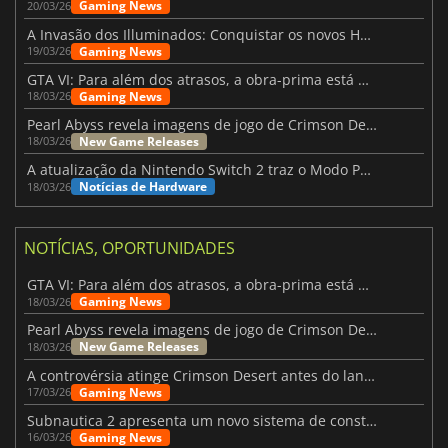
Gaming News
20/03/26
A Invasão dos Illuminados: Conquistar os novos Helldivers 2 Atualização!
Gaming News
19/03/26
GTA VI: Para além dos atrasos, a obra-prima está quase a chegar
Gaming News
18/03/26
Pearl Abyss revela imagens de jogo de Crimson Desert para a PS5
New Game Releases
18/03/26
A atualização da Nintendo Switch 2 traz o Modo Portátil aos jogos mais antigos da Switch
Notícias de Hardware
18/03/26
NOTÍCIAS, OPORTUNIDADES
GTA VI: Para além dos atrasos, a obra-prima está quase a chegar
Gaming News
18/03/26
Pearl Abyss revela imagens de jogo de Crimson Desert para a PS5
New Game Releases
18/03/26
A controvérsia atinge Crimson Desert antes do lançamento
Gaming News
17/03/26
Subnautica 2 apresenta um novo sistema de construção de bases
Gaming News
16/03/26