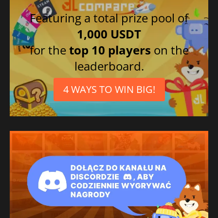
Coreano
Featuring a total prize pool of
Norueguês
1,000 USDT
Chinês simplificado
for the
top 10 players
on the
Russo
leaderboard.
Ucraniano
Tcheco
4 WAYS TO WIN BIG!
Polonês
Português brasileiro
Finlandês
Sueco
Turco
Dinamarquês
Espanhol