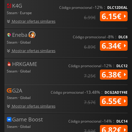
K4G
-12% :
Código promocional
DLC12DEAL
Steam · Europe
6.15€
6.99€
Mostrar ofertas similares
Eneba
-8% :
Código promocional
DLC8
Steam · Global
6.34€
6.89€
Mostrar ofertas similares
HRKGAME
-12% :
Código promocional
DLC12
Steam · Global
6.38€
7.25€
G2A
-13.48% :
Código promocional
DCG2AD1Y4E
Steam · Global
6.55€
7.57€
Mostrar ofertas similares
Game Boost
-14% :
Código promocional
DLC14
Steam · Global
6.82€
7.93€